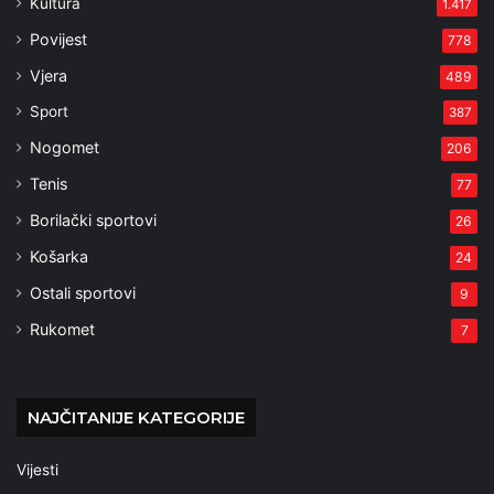
Kultura
1.417
Povijest
778
Vjera
489
Sport
387
Nogomet
206
Tenis
77
Borilački sportovi
26
Košarka
24
Ostali sportovi
9
Rukomet
7
NAJČITANIJE KATEGORIJE
Vijesti