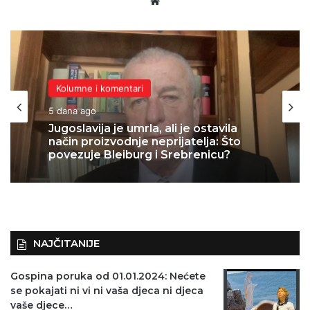
Website
Kolumne i komentari
6 dana ago
Kolumne i komentari
KAKVA VREMENA: J.K. Rowling
otvorila centar za pomoć silovanim
5 dana ago
ženama, Amnesty ga proglasio
“problematičnim”
Jugoslavija je umrla, ali je ostavila
način proizvodnje neprijatelja: Što
NAJČITANIJE
povezuje Bleiburg i Srebrenicu?
Gospina poruka od 01.01.2024: Nećete
se pokajati ni vi ni vaša djeca ni djeca
vaše djece…