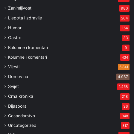
Zanimljivosti
980
Ljepota i zdravlje
264
Humor
154
Gastro
33
Kolumne i komentari
9
Kolumne i komentari
434
Vijesti
6.841
Domovina
4.987
Svijet
1.458
Crna kronika
218
Dijaspora
36
Gospodarstvo
348
Uncategorized
317