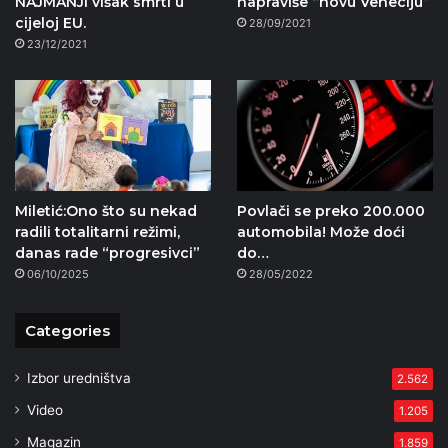
NAJMANJI višak smrti u
napraviše “novu Veneciju”
cijeloj EU.
28/09/2021
23/12/2021
Miletić:Ono što su nekad
Povlači se preko 200.000
radili totalitarni režimi,
automobila! Može doći
danas rade “progresivci”
do…
06/10/2025
28/05/2022
Categories
Izbor uredništva
2.562
Video
1.205
Magazin
1.859