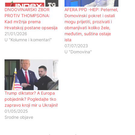
DNOOVINARSKI ZBOR
AFERA PPD -HEP: Peternel,
PROTIV THOMPSONA:
Domovinski pokret i ostali
Kad mržnja prema
mogu prijetiti, prozivati i
Hrvatskoj postane opsesija
obmanjivati koliko žele,
21/01/2026
međutim, suština ostaje
U "Kolumne i komentari"
ista
07/07/2023
U "Domovina"
Trump diktator? A Europa
pobjednik? Pogledajte tko
zapravo kroji mir u Ukrajini!
01/05/2025
Srodne objave