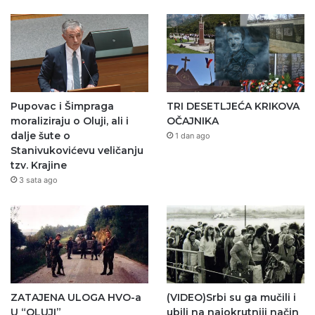
Pupovac i Šimpraga
TRI DESETLJEĆA KRIKOVA
moraliziraju o Oluji, ali i
OČAJNIKA
dalje šute o
1 dan ago
Stanivukovićevu veličanju
tzv. Krajine
3 sata ago
ZATAJENA ULOGA HVO-a
(VIDEO)Srbi su ga mučili i
U “OLUJI”
ubili na najokrutniji način