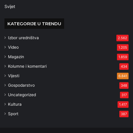
Svijet
KATEGORIJE U TRENDU
Izbor uredništva
2.562
Video
1.205
Magazin
1.859
Kolumne i komentari
434
Vijesti
6.841
Gospodarstvo
348
Uncategorized
317
Kultura
1.417
Sport
387