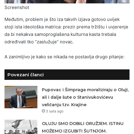
Screenshot
Međutim, problem je što iza takvih izjava gotovo uvijek
stoji ista ideološka matrica: prezir prema tržištu i uvjerenje
da bi nekakva samoproglašena kulturna kasta trebala
određivati tko “zaslužuje” novac.
A zanimljivo je kako se nikada ne postavlja drugo pitanje:
Povezani članci
Pupovac i Šimpraga moraliziraju o Oluji,
ali i dalje šute o Stanivukovićevu
veličanju tzv. Krajine
3 sata ago
OLUJU SMO DOBILI ORUŽJEM. ISTINU
MOŽEMO IZGUBITI ŠUTNJOM.