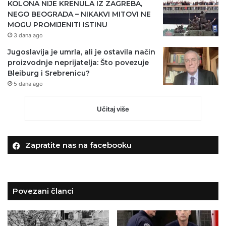
KOLONA NIJE KRENULA IZ ZAGREBA,
NEGO BEOGRADA – NIKAKVI MITOVI NE
MOGU PROMIJENITI ISTINU
3 dana ago
Jugoslavija je umrla, ali je ostavila način
proizvodnje neprijatelja: Što povezuje
Bleiburg i Srebrenicu?
5 dana ago
Učitaj više
Zapratite nas na facebooku
Povezani članci