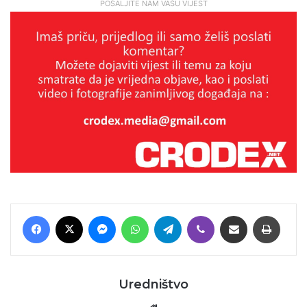
POŠALJITE NAM VAŠU VIJEST
Facebook
X
Messenger
WhatsApp
Telegram
Viber
Podijeli putem E-maila
Printaj
Uredništvo