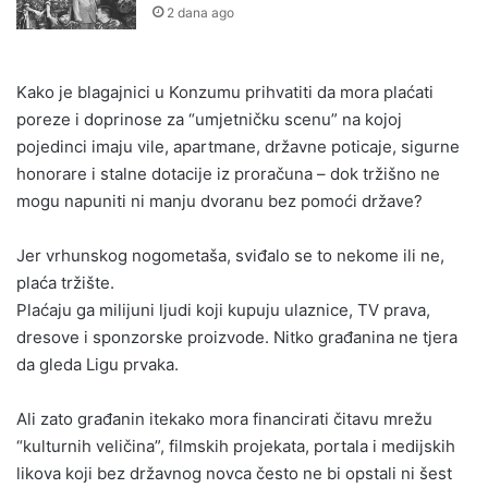
2 dana ago
Kako je blagajnici u Konzumu prihvatiti da mora plaćati
poreze i doprinose za “umjetničku scenu” na kojoj
pojedinci imaju vile, apartmane, državne poticaje, sigurne
honorare i stalne dotacije iz proračuna – dok tržišno ne
mogu napuniti ni manju dvoranu bez pomoći države?
Jer vrhunskog nogometaša, sviđalo se to nekome ili ne,
plaća tržište.
Plaćaju ga milijuni ljudi koji kupuju ulaznice, TV prava,
dresove i sponzorske proizvode. Nitko građanina ne tjera
da gleda Ligu prvaka.
Ali zato građanin itekako mora financirati čitavu mrežu
“kulturnih veličina”, filmskih projekata, portala i medijskih
likova koji bez državnog novca često ne bi opstali ni šest