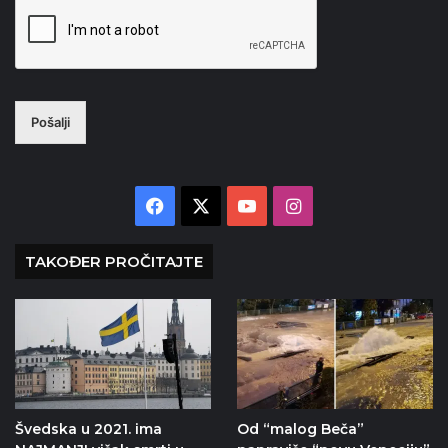
Pošalji
Facebook
X
YouTube
Instagram
TAKOĐER PROČITAJTE
Švedska u 2021. ima
Od “malog Beča”