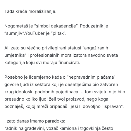
Tada kreće moraliziranje.
Nogometaš je “simbol dekadencije”. Poduzetnik je
“sumnjiv”.YouTuber je “plitak”.
Ali zato su vječno privilegirani statusi “angažiranih
umjetnika” i profesionalnih moralizatora navodno sveta
kategorija koju svi moraju financirati.
Posebno je licemjerno kada o “nepravednim plaćama”
govore ljudi iz sektora koji je desetljećima bio zatvoren
krug ideološki podobnih pojedinaca. U tom svijetu nije bilo
presudno koliko ljudi želi tvoj proizvod, nego koga
poznaješ, kojoj mreži pripadaš i jesi li dovoljno “ispravan”.
I zato danas imamo paradoks:
radnik na građevini, vozač kamiona i trgovkinja često