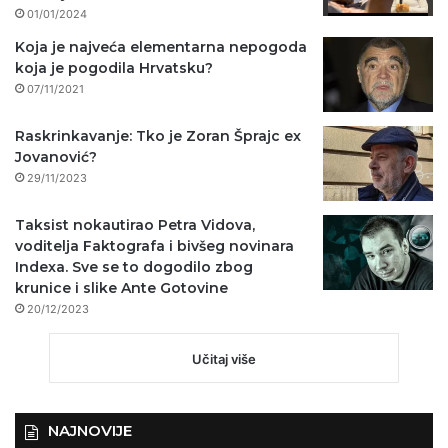
01/01/2024
Koja je najveća elementarna nepogoda
koja je pogodila Hrvatsku?
07/11/2021
Raskrinkavanje: Tko je Zoran Šprajc ex
Jovanović?
29/11/2023
Taksist nokautirao Petra Vidova,
voditelja Faktografa i bivšeg novinara
Indexa. Sve se to dogodilo zbog
krunice i slike Ante Gotovine
20/12/2023
Učitaj više
NAJNOVIJE