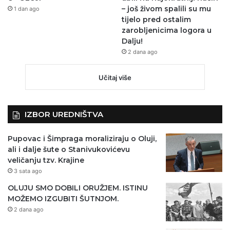
– još živom spalili su mu
1 dan ago
tijelo pred ostalim
zarobljenicima logora u
Dalju!
2 dana ago
Učitaj više
IZBOR UREDNIŠTVA
Pupovac i Šimpraga moraliziraju o Oluji,
ali i dalje šute o Stanivukovićevu
veličanju tzv. Krajine
3 sata ago
OLUJU SMO DOBILI ORUŽJEM. ISTINU
MOŽEMO IZGUBITI ŠUTNJOM.
2 dana ago