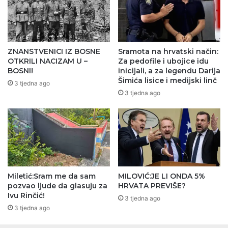
ZNANSTVENICI IZ BOSNE
Sramota na hrvatski način:
OTKRILI NACIZAM U –
Za pedofile i ubojice idu
BOSNI!
inicijali, a za legendu Darija
Šimića lisice i medijski linč
3 tjedna ago
3 tjedna ago
Miletić:Sram me da sam
MILOVIĆ:JE LI ONDA 5%
pozvao ljude da glasuju za
HRVATA PREVIŠE?
Ivu Rinčić!
3 tjedna ago
3 tjedna ago