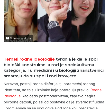
Snimka zaslona
Temelj rodne ideologije
tvrdnja je da je spol
biološki konstruiran, a rod je sociokulturna
kategorija. I u medicini i u biologiji znanstvenici
smatraju da su spol i rod istovjetni.
Naravno, postoji rodna disforija, tj. poremećaj rodnog
identiteta, no to su iznimke koje potvrđuju pravilo.
Rodna
ideologija
, kao čedo postmodernizma, zapravo negira
prirodne datosti, polazi od postavke da je stvarnost fluidna
i promjenjiva pa se spol odvaja od roda koji predstavlja