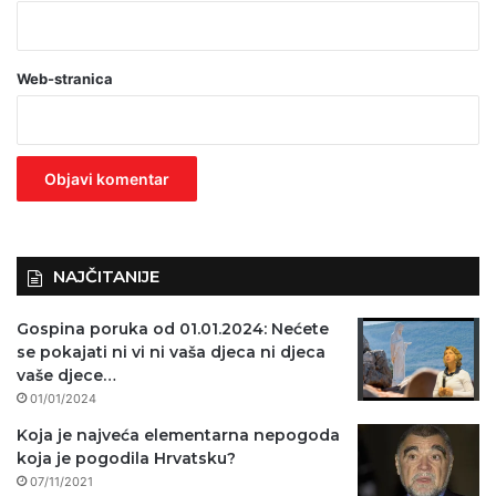
b
a
Web-stranica
v
e
z
n
o
)
NAJČITANIJE
Gospina poruka od 01.01.2024: Nećete
se pokajati ni vi ni vaša djeca ni djeca
vaše djece…
01/01/2024
Koja je najveća elementarna nepogoda
koja je pogodila Hrvatsku?
07/11/2021