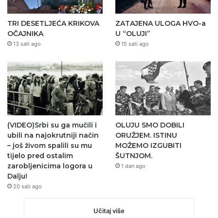
TRI DESETLJEĆA KRIKOVA
ZATAJENA ULOGA HVO-a
OČAJNIKA
U “OLUJI”
13 sati ago
15 sati ago
(VIDEO)Srbi su ga mučili i
OLUJU SMO DOBILI
ubili na najokrutniji način
ORUŽJEM. ISTINU
– još živom spalili su mu
MOŽEMO IZGUBITI
tijelo pred ostalim
ŠUTNJOM.
zarobljenicima logora u
1 dan ago
Dalju!
20 sati ago
Učitaj više