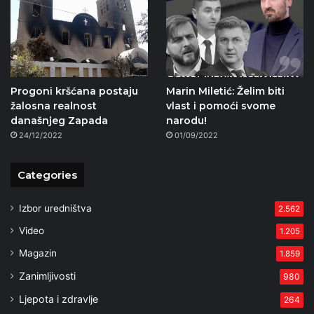
Progoni kršćana postaju
Marin Miletić: Želim biti
žalosna realnost
vlast i pomoći svome
današnjeg Zapada
narodu!
24/12/2022
01/09/2022
Categories
Izbor uredništva
2.562
Video
1.205
Magazin
1.859
Zanimljivosti
980
Ljepota i zdravlje
264