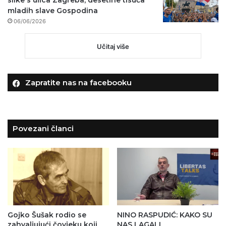
slike s ulica Zagreba, desetine tisuća
mladih slave Gospodina
06/06/2026
Učitaj više
Zapratite nas na facebooku
Povezani članci
Gojko Šušak rodio se
NINO RASPUDIĆ: KAKO SU
zahvaljujući čovjeku koji
NAS LAGALI