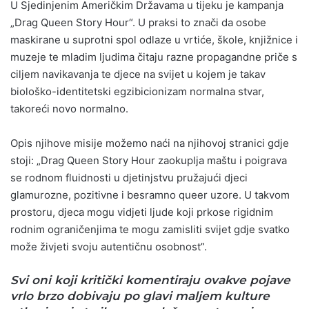
U Sjedinjenim Američkim Državama u tijeku je kampanja
„Drag Queen Story Hour“. U praksi to znači da osobe
maskirane u suprotni spol odlaze u vrtiće, škole, knjižnice i
muzeje te mladim ljudima čitaju razne propagandne priče s
ciljem navikavanja te djece na svijet u kojem je takav
biološko-identitetski egzibicionizam normalna stvar,
takoreći novo normalno.
Opis njihove misije možemo naći na njihovoj stranici gdje
stoji: „Drag Queen Story Hour zaokuplja maštu i poigrava
se rodnom fluidnosti u djetinjstvu pružajući djeci
glamurozne, pozitivne i besramno queer uzore. U takvom
prostoru, djeca mogu vidjeti ljude koji prkose rigidnim
rodnim ograničenjima te mogu zamisliti svijet gdje svatko
može živjeti svoju autentičnu osobnost”.
Svi oni koji kritički komentiraju ovakve pojave
vrlo brzo dobivaju po glavi maljem kulture