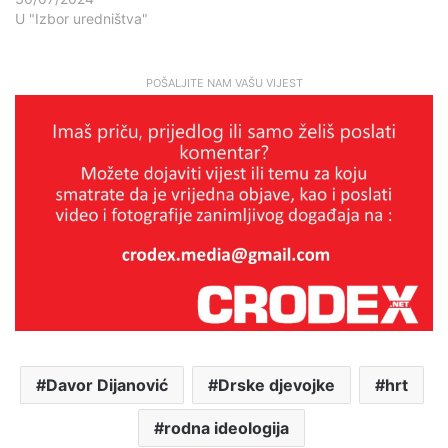
U "Izbor uredništva"
POŠALJITE NAM VAŠU VIJEST
Davor Dijanović
Drske djevojke
hrt
rodna ideologija