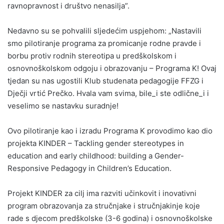
ravnopravnost i društvo nenasilja”.
Nedavno su se pohvalili sljedećim uspjehom: „Nastavili
smo pilotiranje programa za promicanje rodne pravde i
borbu protiv rodnih stereotipa u predškolskom i
osnovnoškolskom odgoju i obrazovanju – Programa K! Ovaj
tjedan su nas ugostili Klub studenata pedagogije FFZG i
Dječji vrtić Prečko. Hvala vam svima, bile_i ste odlične_i i
veselimo se nastavku suradnje!
Ovo pilotiranje kao i izradu Programa K provodimo kao dio
projekta KINDER – Tackling gender stereotypes in
education and early childhood: building a Gender-
Responsive Pedagogy in Children’s Education.
Projekt KINDER za cilj ima razviti učinkovit i inovativni
program obrazovanja za stručnjake i stručnjakinje koje
rade s djecom predškolske (3-6 godina) i osnovnoškolske