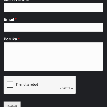
Email
*
Poruka
*
Pošalji