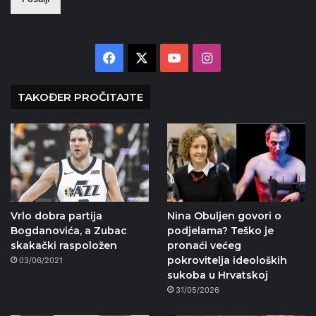
Facebook
X
YouTube
Instagram
TAKOĐER PROČITAJTE
Vrlo dobra partija
Nina Obuljen govori o
Bogdanovića, a Zubac
podjelama? Teško je
skakački raspoložen
pronaći većeg
pokrovitelja ideoloških
03/06/2021
sukoba u Hrvatskoj
31/05/2026