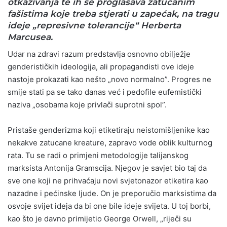
otkazivanja te ih se proglašava zatucanim
fašistima koje treba stjerati u zapećak, na tragu
ideje „represivne tolerancije“ Herberta
Marcusea.
Udar na zdravi razum predstavlja osnovno obilježje
genderističkih ideologija, ali propagandisti ove ideje
nastoje prokazati kao nešto „novo normalno”. Progres ne
smije stati pa se tako danas već i pedofile eufemistički
naziva „osobama koje privlači suprotni spol”.
Pristaše genderizma koji etiketiraju neistomišljenike kao
nekakve zatucane kreature, zapravo vode oblik kulturnog
rata. Tu se radi o primjeni metodologije talijanskog
marksista Antonija Gramscija. Njegov je savjet bio taj da
sve one koji ne prihvaćaju novi svjetonazor etiketira kao
nazadne i pećinske ljude. On je preporučio marksistima da
osvoje svijet ideja da bi one bile ideje svijeta. U toj borbi,
kao što je davno primijetio George Orwell, „riječi su