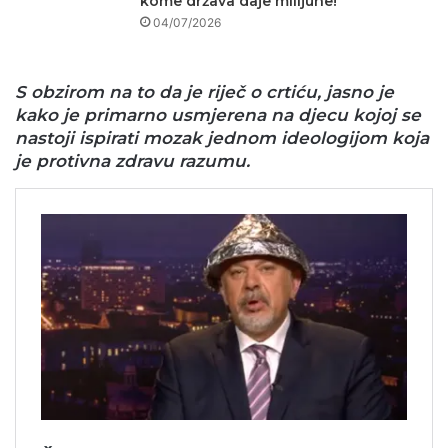
kome država daje milijune!
04/07/2026
S obzirom na to da je riječ o crtiću, jasno je
kako je primarno usmjerena na djecu kojoj se
nastoji ispirati mozak jednom ideologijom koja
je protivna zdravu razumu.