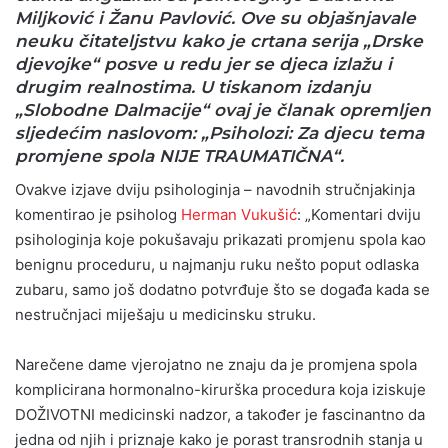
Miljković i Žanu Pavlović. Ove su objašnjavale
neuku čitateljstvu kako je crtana serija „Drske
djevojke“ posve u redu jer se djeca izlažu i
drugim realnostima. U tiskanom izdanju
„Slobodne Dalmacije“ ovaj je članak opremljen
sljedećim naslovom: „Psiholozi: Za djecu tema
promjene spola NIJE TRAUMATIČNA“.
Ovakve izjave dviju psihologinja – navodnih stručnjakinja
komentirao je psiholog
Herman Vukušić
: „Komentari dviju
psihologinja koje pokušavaju prikazati promjenu spola kao
benignu proceduru, u najmanju ruku nešto poput odlaska
zubaru, samo još dodatno potvrđuje što se događa kada se
nestručnjaci miješaju u medicinsku struku.
Narečene dame vjerojatno ne znaju da je promjena spola
komplicirana hormonalno-kirurška procedura koja iziskuje
DOŽIVOTNI medicinski nadzor, a također je fascinantno da
jedna od njih i priznaje kako je porast transrodnih stanja u