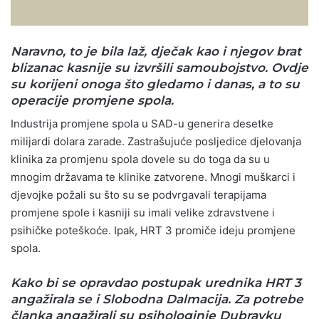
Naravno, to je bila laž, dječak kao i njegov brat
blizanac kasnije su izvršili samoubojstvo. Ovdje
su korijeni onoga što gledamo i danas, a to su
operacije promjene spola.
Industrija promjene spola u SAD-u generira desetke
milijardi dolara zarade. Zastrašujuće posljedice djelovanja
klinika za promjenu spola dovele su do toga da su u
mnogim državama te klinike zatvorene. Mnogi muškarci i
djevojke požali su što su se podvrgavali terapijama
promjene spole i kasniji su imali velike zdravstvene i
psihičke poteškoće. Ipak, HRT 3 promiče ideju promjene
spola.
Kako bi se opravdao postupak urednika HRT 3
angažirala se i Slobodna Dalmacija. Za potrebe
članka angažirali su psihologinje Dubravku