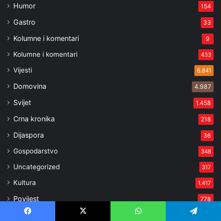
Humor
154
Gastro
33
Kolumne i komentari
9
Kolumne i komentari
433
Vijesti
6.841
Domovina
4.987
Svijet
1.458
Crna kronika
218
Dijaspora
36
Gospodarstvo
348
Uncategorized
317
Kultura
1.417
Povijest
778
Vjera
489
Facebook
X
WhatsApp
Telegram