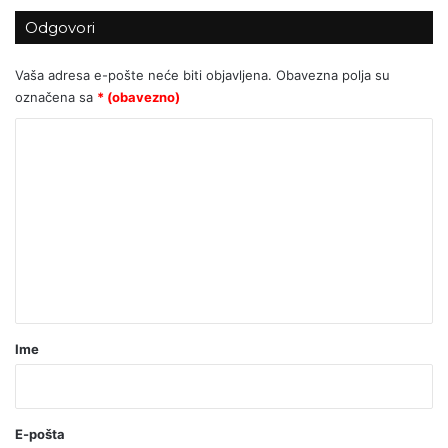
Odgovori
Vaša adresa e-pošte neće biti objavljena.
Obavezna polja su
označena sa
* (obavezno)
K
o
m
e
n
t
a
r
Ime
*
(
o
E-pošta