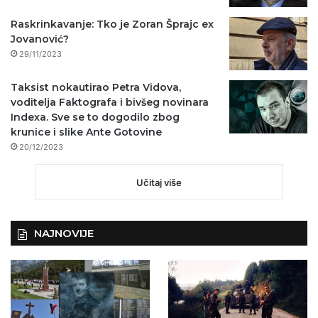
Raskrinkavanje: Tko je Zoran Šprajc ex
Jovanović?
29/11/2023
Taksist nokautirao Petra Vidova,
voditelja Faktografa i bivšeg novinara
Indexa. Sve se to dogodilo zbog
krunice i slike Ante Gotovine
20/12/2023
Učitaj više
NAJNOVIJE