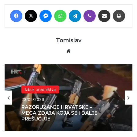
Facebook
X
Messenger
WhatsApp
Telegram
Viber
Podijeli putem E-maila
Printaj
Tomislav
Website
Izbor uredništva
23/05/2026
RAZORUŽANJE HRVATSKE –
MEGAIZDAJA KOJA SE I DALJE
PREŠUĆUJE