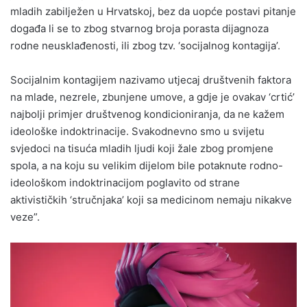
mladih zabilježen u Hrvatskoj, bez da uopće postavi pitanje
događa li se to zbog stvarnog broja porasta dijagnoza
rodne neusklađenosti, ili zbog tzv. ‘socijalnog kontagija’.
Socijalnim kontagijem nazivamo utjecaj društvenih faktora
na mlade, nezrele, zbunjene umove, a gdje je ovakav ‘crtić’
najbolji primjer društvenog kondicioniranja, da ne kažem
ideološke indoktrinacije. Svakodnevno smo u svijetu
svjedoci na tisuća mladih ljudi koji žale zbog promjene
spola, a na koju su velikim dijelom bile potaknute rodno-
ideološkom indoktrinacijom poglavito od strane
aktivističkih ‘stručnjaka’ koji sa medicinom nemaju nikakve
veze”.