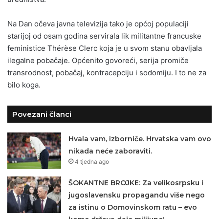
Na Dan očeva javna televizija tako je općoj populaciji
starijoj od osam godina servirala lik militantne francuske
feministice Thérèse Clerc koja je u svom stanu obavljala
ilegalne pobačaje. Općenito govoreći, serija promiče
transrodnost, pobačaj, kontracepciju i sodomiju. I to ne za
bilo koga.
Povezani članci
Hvala vam, izborniče. Hrvatska vam ovo
nikada neće zaboraviti.
4 tjedna ago
ŠOKANTNE BROJKE: Za velikosrpsku i
jugoslavensku propagandu više nego
za istinu o Domovinskom ratu – evo