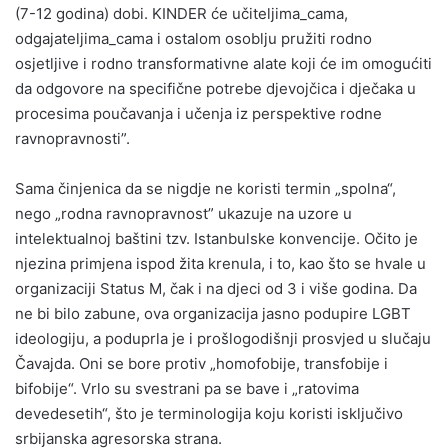
(7-12 godina) dobi. KINDER će učiteljima_cama,
odgajateljima_cama i ostalom osoblju pružiti rodno
osjetljive i rodno transformativne alate koji će im omogućiti
da odgovore na specifične potrebe djevojčica i dječaka u
procesima poučavanja i učenja iz perspektive rodne
ravnopravnosti”.
Sama činjenica da se nigdje ne koristi termin „spolna“,
nego „rodna ravnopravnost” ukazuje na uzore u
intelektualnoj baštini tzv. Istanbulske konvencije. Očito je
njezina primjena ispod žita krenula, i to, kao što se hvale u
organizaciji Status M, čak i na djeci od 3 i više godina. Da
ne bi bilo zabune, ova organizacija jasno podupire LGBT
ideologiju, a poduprla je i prošlogodišnji prosvjed u slučaju
Čavajda. Oni se bore protiv „homofobije, transfobije i
bifobije“. Vrlo su svestrani pa se bave i „ratovima
devedesetih“, što je terminologija koju koristi isključivo
srbijanska agresorska strana.