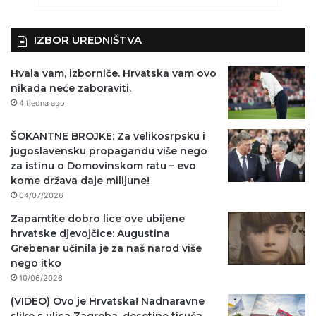
IZBOR UREDNIŠTVA
Hvala vam, izborniče. Hrvatska vam ovo
nikada neće zaboraviti.
4 tjedna ago
ŠOKANTNE BROJKE: Za velikosrpsku i
jugoslavensku propagandu više nego
za istinu o Domovinskom ratu – evo
kome država daje milijune!
04/07/2026
Zapamtite dobro lice ove ubijene
hrvatske djevojčice: Augustina
Grebenar učinila je za naš narod više
nego itko
10/06/2026
(VIDEO) Ovo je Hrvatska! Nadnaravne