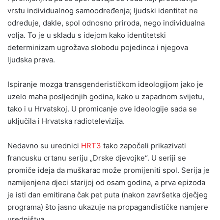
vrstu individualnog samoodređenja; ljudski identitet ne
određuje, dakle, spol odnosno priroda, nego individualna
volja. To je u skladu s idejom kako identitetski
determinizam ugrožava slobodu pojedinca i njegova
ljudska prava.
Ispiranje mozga transgenderističkom ideologijom jako je
uzelo maha posljednjih godina, kako u zapadnom svijetu,
tako i u Hrvatskoj. U promicanje ove ideologije sada se
uključila i Hrvatska radiotelevizija.
Nedavno su urednici
HRT3
tako započeli prikazivati
francusku crtanu seriju „Drske djevojke“. U seriji se
promiče ideja da muškarac može promijeniti spol. Serija je
namijenjena djeci starijoj od osam godina, a prva epizoda
je isti dan emitirana čak pet puta (nakon završetka dječjeg
programa) što jasno ukazuje na propagandističke namjere
uredništva.