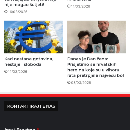
nije mogao šutjeti!
11/03/2026
16/03/2026
Kad nestane gotovina,
Danas je Dan žena:
nestaje i sloboda
Prisjetimo se hrvatskih
heroina koje su u vihoru
11/03/2026
rata pretrpjele najveću bol
08/03/2026
KONTAKTIRAJTE NAS
Ime i Prezime
*