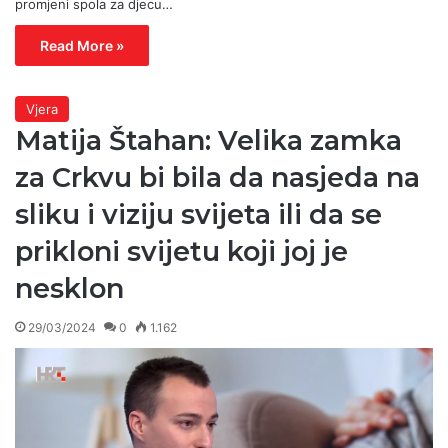
promjeni spola za djecu…
Read More »
Vjera
Matija Štahan: Velika zamka
za Crkvu bi bila da nasjeda na
sliku i viziju svijeta ili da se
prikloni svijetu koji joj je
nesklon
29/03/2024
0
1.162