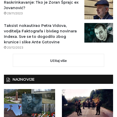
Raskrinkavanje: Tko je Zoran Šprajc ex
Jovanović?
29/11/2023
Taksist nokautirao Petra Vidova,
voditelja Faktografa i bivšeg novinara
Indexa. Sve se to dogodilo zbog
krunice i slike Ante Gotovine
20/12/2023
Učitaj više
NAJNOVIJE