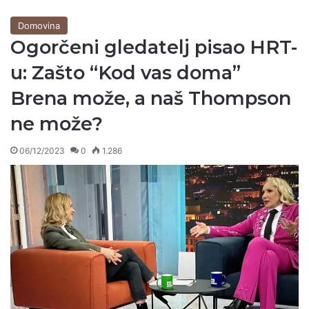
Domovina
Ogorčeni gledatelj pisao HRT-
u: Zašto “Kod vas doma”
Brena može, a naš Thompson
ne može?
06/12/2023
0
1.286