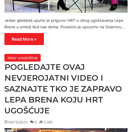
Jedan gledatelj uputio je prigovor HRT-u zbog ugošćavanja Lepe
Brene u emisiji Kod nas doma. Posebno je upozorio na činjenicu…
Read More »
Izbor uredništva
POGLEDAJTE OVAJ
NEVJEROJATNI VIDEO I
SAZNAJTE TKO JE ZAPRAVO
LEPA BRENA KOJU HRT
UGOŠĆUJE
06/12/2023
0
2.381