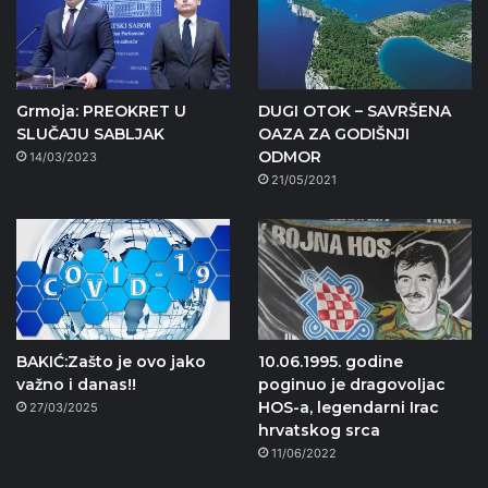
Grmoja: PREOKRET U
DUGI OTOK – SAVRŠENA
SLUČAJU SABLJAK
OAZA ZA GODIŠNJI
ODMOR
14/03/2023
21/05/2021
BAKIĆ:Zašto je ovo jako
10.06.1995. godine
važno i danas!!
poginuo je dragovoljac
HOS-a, legendarni Irac
27/03/2025
hrvatskog srca
11/06/2022