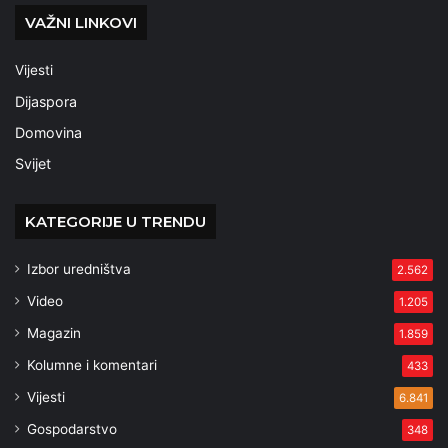
VAŽNI LINKOVI
Vijesti
Dijaspora
Domovina
Svijet
KATEGORIJE U TRENDU
Izbor uredništva
2.562
Video
1.205
Magazin
1.859
Kolumne i komentari
433
Vijesti
6.841
Gospodarstvo
348