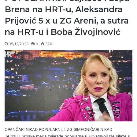
Brena na HRT-u, Aleksandra
Prijović 5 x u ZG Areni, a sutra
na HRT-u i Boba Živojinović
05/12/2023
0
376
OPANČARI NIKAD POPULARNIJI, ZG SIMFONIČARI NIKAD
JADNIJI! Srpske mega zvijezde popularne u Hrvatskoj! Ne silaze s