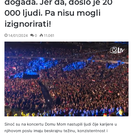
događa. Jer da, došlo je 20
000 ljudi. Pa nisu mogli
izignorirati!
14/01/2024
0
11.061
Sinoć su na koncertu Domu Mom nastupili ljudi čije karijere u
njihovom poslu imaju beskrajnu težinu, konzistentnost i