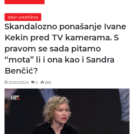
Izbor uredništva
Skandalozno ponašanje Ivane
Kekin pred TV kamerama. S
pravom se sada pitamo
“mota” li i ona kao i Sandra
Benčić?
20/02/2024
0
865