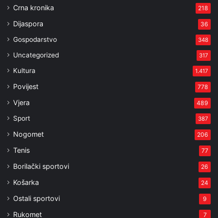
Crna kronika
218
Dijaspora
36
Gospodarstvo
348
Uncategorized
317
Kultura
1.417
Povijest
778
Vjera
489
Sport
387
Nogomet
206
Tenis
77
Borilački sportovi
26
Košarka
24
Ostali sportovi
9
Rukomet
7