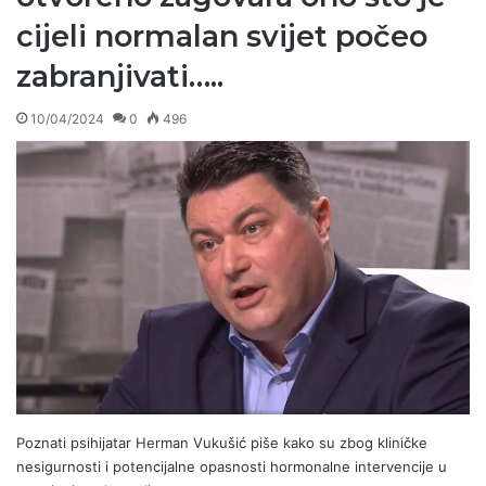
cijeli normalan svijet počeo
zabranjivati…..
10/04/2024
0
496
Poznati psihijatar Herman Vukušić piše kako su zbog kliničke
nesigurnosti i potencijalne opasnosti hormonalne intervencije u