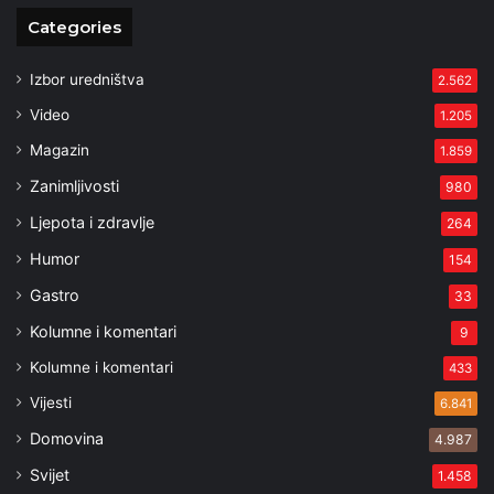
Categories
Izbor uredništva
2.562
Video
1.205
Magazin
1.859
Zanimljivosti
980
Ljepota i zdravlje
264
Humor
154
Gastro
33
Kolumne i komentari
9
Kolumne i komentari
433
Vijesti
6.841
Domovina
4.987
Svijet
1.458