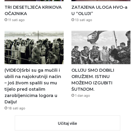
TRI DESETLJEĆA KRIKOVA
ZATAJENA ULOGA HVO-a
OČAJNIKA
U “OLUJI”
11 sati ago
13 sati ago
(VIDEO)Srbi su ga mučili i
OLUJU SMO DOBILI
ubili na najokrutniji način
ORUŽJEM. ISTINU
– još živom spalili su mu
MOŽEMO IZGUBITI
tijelo pred ostalim
ŠUTNJOM.
zarobljenicima logora u
1 dan ago
Dalju!
18 sati ago
Učitaj više