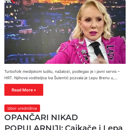
Turbofolk medijskom ludilu, nažalost, podlegao je i javni servis –
HRT. Njihova voditeljica Iva Šulentić pozvala je Lepu Brenu u,…
Read More »
Izbor uredništva
OPANČARI NIKAD
POPULARNIJI: Cajkače i Lepa