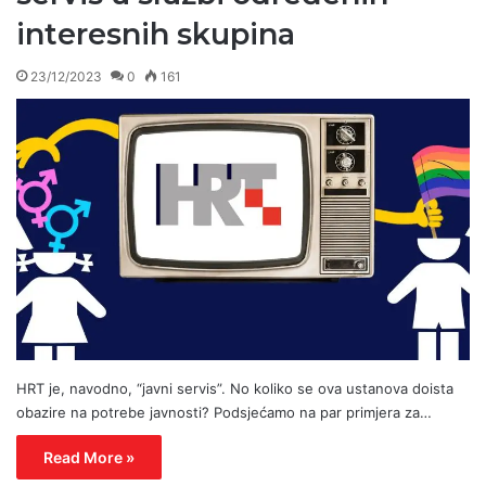
interesnih skupina
23/12/2023
0
161
HRT je, navodno, “javni servis”. No koliko se ova ustanova doista
obazire na potrebe javnosti? Podsjećamo na par primjera za…
Read More »