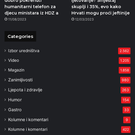
dobro pokrenuti
ljetovanje? Smještaj
humanitarni telefon za
skuplji i 35%, evo kako
djecu ministara iz HDZ a
Hrvati mogu proći jeftinije
11/08/2023
12/03/2023
Categories
Izbor uredništva
2.562
Video
1.205
Magazin
1.858
Zanimljivosti
980
Ljepota i zdravlje
263
Humor
154
Gastro
33
Kolumne i komentari
9
Kolumne i komentari
422