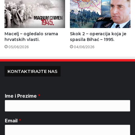
Macelj – ogledalo srama
Skok 2 – operacija koja je
hrvatskih vlasti.
spasila Bihać – 1995.
05/06/2026
04/06/2026
KONTAKTIRAJTE NAS
Ime i Prezime
*
Email
*