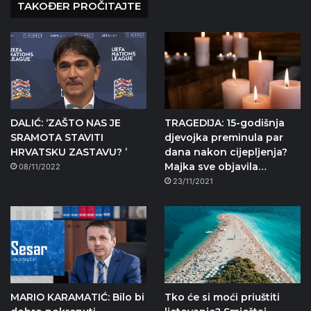
TAKOĐER PROČITAJTE
DALIĆ: ‘ZAŠTO NAS JE
TRAGEDIJA: 15-godišnja
SRAMOTA STAVITI
djevojka preminula par
HRVATSKU ZASTAVU? ’
dana nakon cijepljenja?
Majka sve objavila…
08/11/2022
23/11/2021
MARIO KARAMATIĆ: Bilo bi
Tko će si moći priuštiti