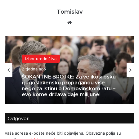
Tomislav
Website
Kolumne i komentari
Izbor uredništva
2 tjedna ago
2 tjedna ago
KADA KULTURA POSTANE PARAVAN
ZA POLITIČKI INŽENJERING: Kako je
Možemo! u Zagrebu upropastio
sjajan projekt za djecu
ŠOKANTNE BROJKE: Za velikosrpsku
Odgovori
i jugoslavensku propagandu više
nego za istinu o Domovinskom ratu –
Vaša adresa e-pošte neće biti objavljena.
Obavezna polja su
evo kome država daje milijune!