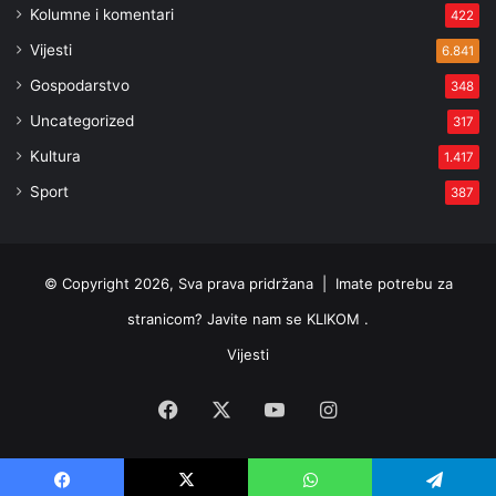
Kolumne i komentari
422
Vijesti
6.841
Gospodarstvo
348
Uncategorized
317
Kultura
1.417
Sport
387
© Copyright 2026, Sva prava pridržana |
Imate potrebu za
stranicom? Javite nam se KLIKOM .
Vijesti
Facebook
X
YouTube
Instagram