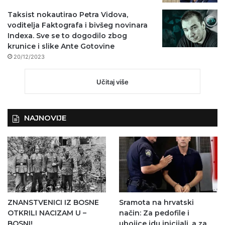
Taksist nokautirao Petra Vidova,
voditelja Faktografa i bivšeg novinara
Indexa. Sve se to dogodilo zbog
krunice i slike Ante Gotovine
20/12/2023
Učitaj više
NAJNOVIJE
ZNANSTVENICI IZ BOSNE
Sramota na hrvatski
OTKRILI NACIZAM U –
način: Za pedofile i
BOSNI!
ubojice idu inicijali, a za