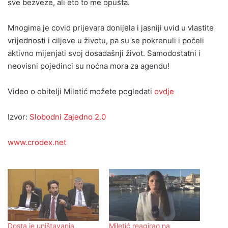
sve bezveze, ali eto to me opušta.
Mnogima je covid prijevara donijela i jasniji uvid u vlastite
vrijednosti i ciljeve u životu, pa su se pokrenuli i počeli
aktivno mijenjati svoj dosadašnji život. Samodostatni i
neovisni pojedinci su noćna mora za agendu!
Video o obitelji Miletić možete pogledati
ovdje
Izvor:
Slobodni Zajedno 2.0
www.crodex.net
Dosta je uništavanja
Miletić reagirao na