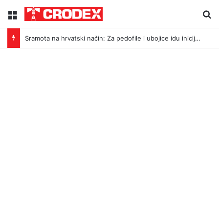
Menu
Tr
Sramota na hrvatski način: Za pedofile i ubojice idu inicijali, a za legendu Darija Šimića lisice i medijski linč