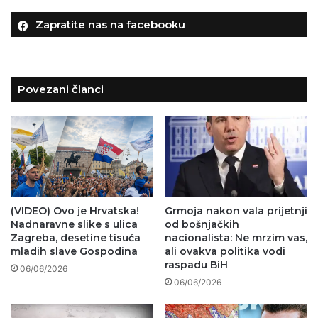
Zapratite nas na facebooku
Povezani članci
(VIDEO) Ovo je Hrvatska!
Grmoja nakon vala prijetnji
Nadnaravne slike s ulica
od bošnjačkih
Zagreba, desetine tisuća
nacionalista: Ne mrzim vas,
mladih slave Gospodina
ali ovakva politika vodi
raspadu BiH
06/06/2026
06/06/2026