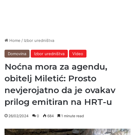
Home
/
Izbor uredništva
Domovina
Izbor uredništva
Video
Noćna mora za agendu,
obitelj Miletić: Prosto
nevjerojatno da je ovakav
prilog emitiran na HRT-u
26/02/2024
0
684
1 minute read