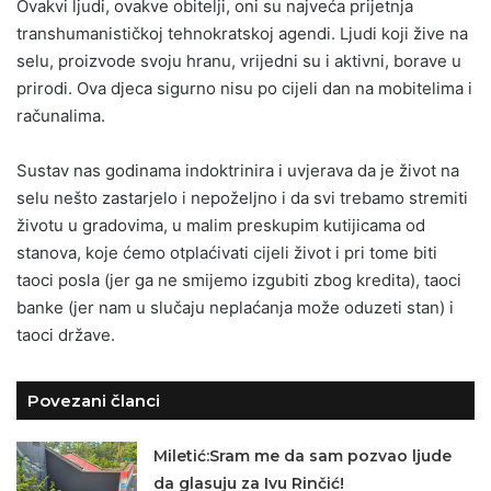
Ovakvi ljudi, ovakve obitelji, oni su najveća prijetnja
transhumanističkoj tehnokratskoj agendi. Ljudi koji žive na
selu, proizvode svoju hranu, vrijedni su i aktivni, borave u
prirodi. Ova djeca sigurno nisu po cijeli dan na mobitelima i
računalima.
Sustav nas godinama indoktrinira i uvjerava da je život na
selu nešto zastarjelo i nepoželjno i da svi trebamo stremiti
životu u gradovima, u malim preskupim kutijicama od
stanova, koje ćemo otplaćivati cijeli život i pri tome biti
taoci posla (jer ga ne smijemo izgubiti zbog kredita), taoci
banke (jer nam u slučaju neplaćanja može oduzeti stan) i
taoci države.
Povezani članci
Miletić:Sram me da sam pozvao ljude
da glasuju za Ivu Rinčić!