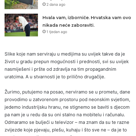
2 dana ago
Hvala vam, izborniče. Hrvatska vam ovo
nikada neće zaboraviti.
1 tjedan ago
Slike koje nam serviraju u medijima su uvijek takve da je
život u gradu prepun mogućnosti i prednosti, svi su uvijek
nasmiješeni i pršte od zdravlja na tim propagandnim
uratcima. A u stvarnosti je to prilično drugačije.
Žurimo, putujemo na posao, nerviramo se u prometu, dane
provodimo u zatvorenom prostoru pod neonskim svjetlom,
jedemo industrijsku hranu, ne stignemo se baviti s djecom
pa nam je u redu da su oni stalno na mobitelu i računalu.
Odmaramo se buljeći u televizor – ma znam da su te razne
zvijezde koje pjevaju, plešu, kuhaju i što sve ne – da je to