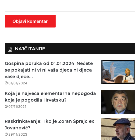
e
z
n
o
)
NAJČITANIJE
Gospina poruka od 01.01.2024: Nećete
se pokajati ni vi ni vaša djeca ni djeca
vaše djece…
01/01/2024
Koja je najveća elementarna nepogoda
koja je pogodila Hrvatsku?
07/11/2021
Raskrinkavanje: Tko je Zoran Šprajc ex
Jovanović?
29/11/2023