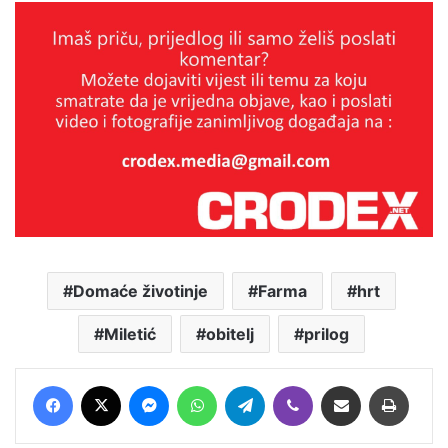
Domaće životinje
Farma
hrt
Miletić
obitelj
prilog
Facebook
X
Messenger
WhatsApp
Telegram
Viber
Podijeli putem E-maila
Printaj