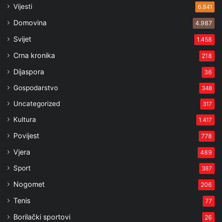
Vijesti
6.841
Domovina
4.987
Svijet
1.458
Crna kronika
218
Dijaspora
36
Gospodarstvo
348
Uncategorized
317
Kultura
1.417
Povijest
778
Vjera
489
Sport
387
Nogomet
206
Tenis
77
Borilački sportovi
26