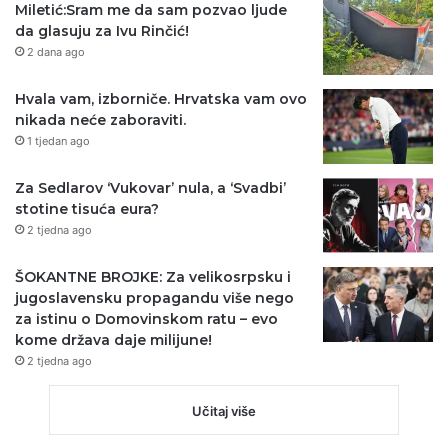
Miletić:Sram me da sam pozvao ljude
da glasuju za Ivu Rinčić!
2 dana ago
Hvala vam, izborniče. Hrvatska vam ovo
nikada neće zaboraviti.
1 tjedan ago
Za Sedlarov ‘Vukovar’ nula, a ‘Svadbi’
stotine tisuća eura?
2 tjedna ago
ŠOKANTNE BROJKE: Za velikosrpsku i
jugoslavensku propagandu više nego
za istinu o Domovinskom ratu – evo
kome država daje milijune!
2 tjedna ago
Učitaj više