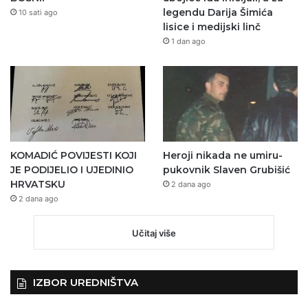
legendu Darija Šimića
10 sati ago
lisice i medijski linč
1 dan ago
KOMADIĆ POVIJESTI KOJI
Heroji nikada ne umiru-
JE PODIJELIO I UJEDINIO
pukovnik Slaven Grubišić
HRVATSKU
2 dana ago
2 dana ago
Učitaj više
IZBOR UREDNIŠTVA