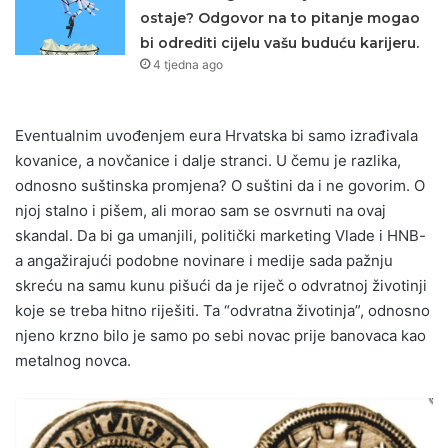
ostaje? Odgovor na to pitanje mogao
bi odrediti cijelu vašu buduću karijeru.
4 tjedna ago
Eventualnim uvođenjem eura Hrvatska bi samo izrađivala
kovanice, a novčanice i dalje stranci. U čemu je razlika,
odnosno suštinska promjena? O suštini da i ne govorim. O
njoj stalno i pišem, ali morao sam se osvrnuti na ovaj
skandal. Da bi ga umanjili, politički marketing Vlade i HNB-
a angažirajući podobne novinare i medije sada pažnju
skreću na samu kunu pišući da je riječ o odvratnoj životinji
koje se treba hitno riješiti. Ta “odvratna životinja”, odnosno
njeno krzno bilo je samo po sebi novac prije banovaca kao
metalnog novca.