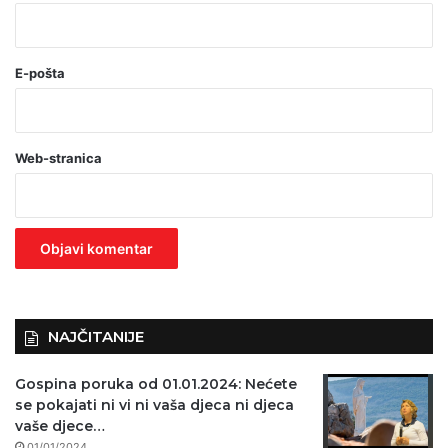
*
(
o
E-pošta
b
a
Web-stranica
v
e
z
n
o
)
NAJČITANIJE
Gospina poruka od 01.01.2024: Nećete
se pokajati ni vi ni vaša djeca ni djeca
vaše djece…
01/01/2024