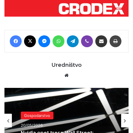
Facebook
X
Messenger
WhatsApp
Telegram
Viber
Podijeli putem E-maila
Printaj
Uredništvo
Website
Gospodarstvo
20/05/2026
Nvidia opet trese Wall Street: