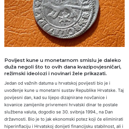
Povijest kune u monetarnom smislu je daleko
duža negoli što to ovih dana kvazipovjesničari,
režimski ideolozi i novinari žele prikazati.
Jedan od važnih datuma u hrvatskoj povijesti bio je i
uvođenje kune u monetarni sustav Republike Hrvatske. Taj
povijesni dan, kad su lijepo dizajnirane novčanice i
kovanice zamijenile privremeni hrvatski dinar te postale
službena valuta, dogodio se 30. svibnja 1994., na Dan
državnosti. Bio je to jak ekonomski potez koji će eliminirati
hiperinflaciju i Hrvatskoj donijeti financijsku stabilnost, ali i