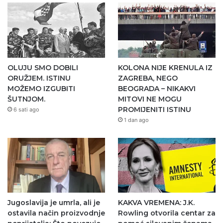
OLUJU SMO DOBILI
KOLONA NIJE KRENULA IZ
ORUŽJEM. ISTINU
ZAGREBA, NEGO
MOŽEMO IZGUBITI
BEOGRADA – NIKAKVI
ŠUTNJOM.
MITOVI NE MOGU
PROMIJENITI ISTINU
6 sati ago
1 dan ago
Jugoslavija je umrla, ali je
KAKVA VREMENA: J.K.
ostavila način proizvodnje
Rowling otvorila centar za