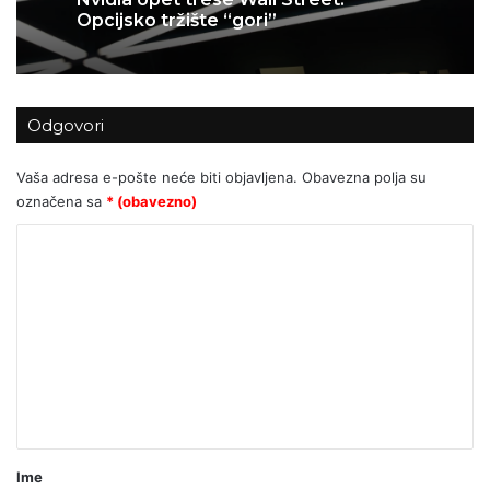
Opcijsko tržište “gori”
Odgovori
Vaša adresa e-pošte neće biti objavljena.
Obavezna polja su
označena sa
* (obavezno)
K
o
m
e
n
t
a
r
Ime