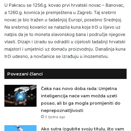
U Pakracu se 1256.g. kovao prvi hrvatski novac – Banovac,
a 1260.g. kovnica je premještena u Zagreb. Taj srebrni
novac je bio tražen u tadašnjoj Europi, posebno Srednjoj.
Na srebrnoj kovanici se nalazila kuna koja trči u lijevo uz
natpis da je to moneta slavonskog bana i područje njegove
vlasti. Dizajn i izradu su odradili u cijelosti tadašnji hrvatski
majstori i umjetnici uz domaću proizvodnju. Današnja kuna
trči udesno, a novčanice se izrađuju u inozemstvu.
Povezani članci
Čeka nas novo doba rada: Umjetna
inteligencija neće vam možda uzeti
posao, ali bi ga mogla promijeniti do
neprepoznatljivosti
3 tjedna ago
Ako sutra izgubite svoju titulu, što vam