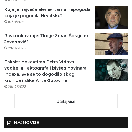
Koja je najveća elementarna nepogoda
koja je pogodila Hrvatsku?
07/11/2021
Raskrinkavanje: Tko je Zoran Šprajc ex
Jovanović?
29/11/2023
Taksist nokautirao Petra Vidova,
voditelja Faktografa i bivšeg novinara
Indexa. Sve se to dogodilo zbog
krunice i slike Ante Gotovine
20/12/2023
Učitaj više
NAJNOVIJE