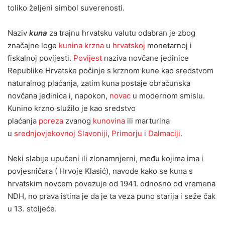
toliko željeni simbol suverenosti.
Naziv
kuna
za trajnu hrvatsku valutu odabran je zbog
značajne loge
kunina
krzna
u
hrvatskoj
monetarnoj i
fiskalnoj povijesti.
Povijest
naziva novčane jedinice
Republike Hrvatske počinje s krznom kune kao sredstvom
naturalnog plaćanja, zatim kuna postaje obračunska
novčana jedinica i, napokon,
novac
u modernom smislu.
Kunino krzno služilo je kao sredstvo
plaćanja
poreza
zvanog
kunovina
ili marturina
u
srednjovjekovnoj
Slavoniji
,
Primorju
i
Dalmaciji
.
Neki slabije upućeni ili zlonamnjerni, među kojima ima i
povjesničara ( Hrvoje Klasić), navode kako se kuna s
hrvatskim novcem povezuje od 1941. odnosno od vremena
NDH, no prava istina je da je ta veza puno starija i seže čak
u 13. stoljeće.