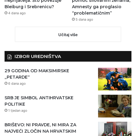
neprijatelja: Što povezuje
pomoć silovanim ženama,
Bleiburg i Srebrenicu?
Amnesty ga proglasio
“problematičnim”
4 dana ago
5 dana ago
Učitaj više
IZBOR UREDNIŠTVA
29 GODINA OD MAKSIMIRSKE
„PETARDE“
6 dana ago
SRB JE SIMBOL ANTIHRVATSKE
POLITIKE
1 tjedan ago
BRIŠEVO: NI PRAVDE, NI MIRA ZA
NAJVEĆI ZLOČIN NA HRVATSKIM