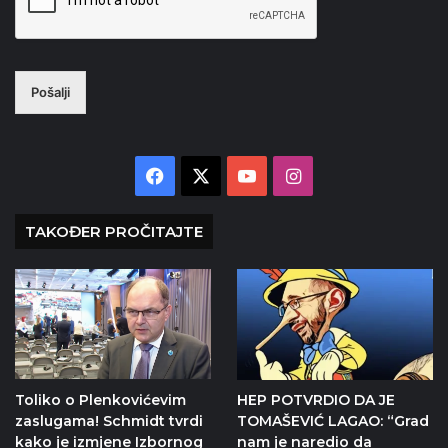
Pošalji
Facebook
X
YouTube
Instagram
TAKOĐER PROČITAJTE
Toliko o Plenkovićevim
HEP POTVRDIO DA JE
zaslugama! Schmidt tvrdi
TOMAŠEVIĆ LAGAO: “Grad
kako je izmjene Izbornog
nam je naredio da