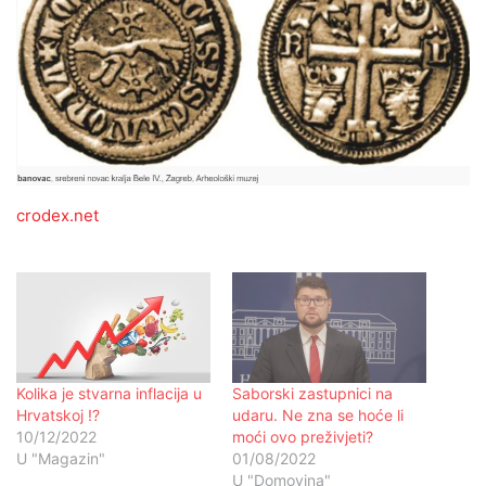
crodex.net
Kolika je stvarna inflacija u
Saborski zastupnici na
Hrvatskoj !?
udaru. Ne zna se hoće li
10/12/2022
moći ovo preživjeti?
U "Magazin"
01/08/2022
U "Domovina"