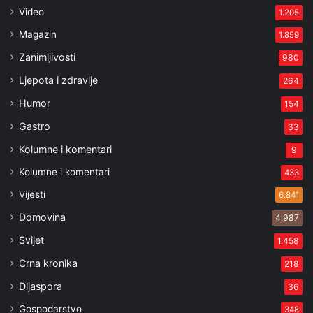
Video
1.205
Magazin
1.859
Zanimljivosti
980
Ljepota i zdravlje
264
Humor
154
Gastro
33
Kolumne i komentari
9
Kolumne i komentari
433
Vijesti
6.841
Domovina
4.987
Svijet
1.458
Crna kronika
218
Dijaspora
36
Gospodarstvo
348