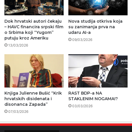
Dok hrvatski autori čekaju
Nova studija otkriva koja
– HAVC financira srpski film
su zanimanja prva na
o Srbima koji “Yugom”
udaru AI-a
putuju kroz Ameriku
09/03/2026
13/03/2026
Knjiga Julienne Bušić “Krik
RAST BDP-a NA
hrvatskih disidenata i
STAKLENIM NOGAMA!?
disonanca Zapada”
03/03/2026
07/03/2026