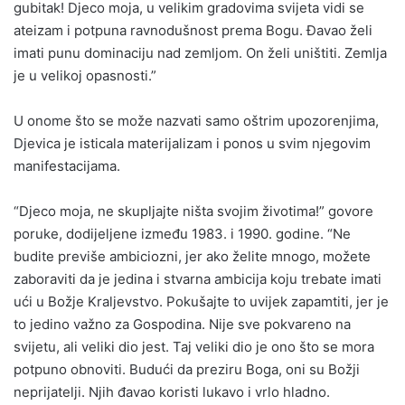
gubitak! Djeco moja, u velikim gradovima svijeta vidi se
ateizam i potpuna ravnodušnost prema Bogu. Đavao želi
imati punu dominaciju nad zemljom. On želi uništiti. Zemlja
je u velikoj opasnosti.”
U onome što se može nazvati samo oštrim upozorenjima,
Djevica je isticala materijalizam i ponos u svim njegovim
manifestacijama.
“Djeco moja, ne skupljajte ništa svojim životima!” govore
poruke, dodijeljene između 1983. i 1990. godine. “Ne
budite previše ambiciozni, jer ako želite mnogo, možete
zaboraviti da je jedina i stvarna ambicija koju trebate imati
ući u Božje Kraljevstvo. Pokušajte to uvijek zapamtiti, jer je
to jedino važno za Gospodina. Nije sve pokvareno na
svijetu, ali veliki dio jest. Taj veliki dio je ono što se mora
potpuno obnoviti. Budući da preziru Boga, oni su Božji
neprijatelji. Njih đavao koristi lukavo i vrlo hladno.