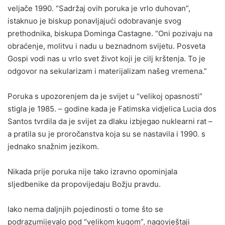
veljače 1990. “Sadržaj ovih poruka je vrlo duhovan”,
istaknuo je biskup ponavljajući odobravanje svog
prethodnika, biskupa Dominga Castagne. “Oni pozivaju na
obraćenje, molitvu i nadu u beznadnom svijetu. Posveta
Gospi vodi nas u vrlo svet život koji je cilj krštenja. To je
odgovor na sekularizam i materijalizam našeg vremena.”
Poruka s upozorenjem da je svijet u “velikoj opasnosti”
stigla je 1985. – godine kada je Fatimska vidjelica Lucia dos
Santos tvrdila da je svijet za dlaku izbjegao nuklearni rat –
a pratila su je proročanstva koja su se nastavila i 1990. s
jednako snažnim jezikom.
Nikada prije poruka nije tako izravno opominjala
sljedbenike da propovijedaju Božju pravdu.
Iako nema daljnjih pojedinosti o tome što se
podrazumijevalo pod “velikom kugom”, nagovještaji