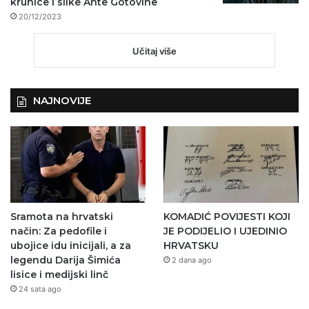
krunice i slike Ante Gotovine
20/12/2023
Učitaj više
NAJNOVIJE
Sramota na hrvatski
KOMADIĆ POVIJESTI KOJI
način: Za pedofile i
JE PODIJELIO I UJEDINIO
ubojice idu inicijali, a za
HRVATSKU
legendu Darija Šimića
2 dana ago
lisice i medijski linč
24 sata ago