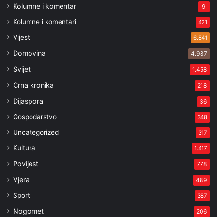
Kolumne i komentari
9
Kolumne i komentari
421
Vijesti
6.841
Domovina
4.987
Svijet
1.458
Crna kronika
218
Dijaspora
36
Gospodarstvo
348
Uncategorized
317
Kultura
1.417
Povijest
778
Vjera
489
Sport
387
Nogomet
206