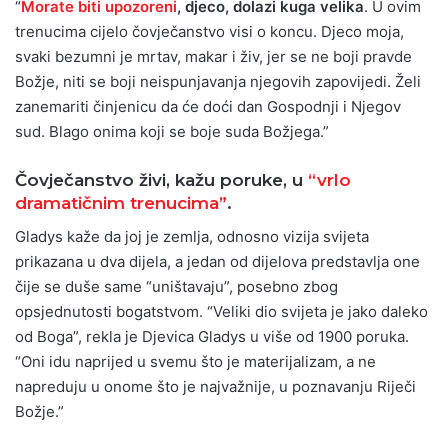
“
Morate biti upozoreni
, djeco, dolazi kuga velika
. U ovim
trenucima cijelo čovječanstvo visi o koncu. Djeco moja,
svaki bezumni je mrtav, makar i živ, jer se ne boji pravde
Božje, niti se boji neispunjavanja njegovih zapovijedi. Želi
zanemariti činjenicu da će doći dan Gospodnji i Njegov
sud. Blago onima koji se boje suda Božjega.”
Čovječanstvo živi, ​​kažu poruke, u
“vrlo
dramatičnim trenucima”
.
Gladys kaže da joj je zemlja, odnosno vizija svijeta
prikazana u dva dijela, a jedan od dijelova predstavlja one
čije se duše same “uništavaju”, posebno zbog
opsjednutosti bogatstvom. “Veliki dio svijeta je jako daleko
od Boga”, rekla je Djevica Gladys u više od 1900 poruka.
“Oni idu naprijed u svemu što je materijalizam, a ne
napreduju u onome što je najvažnije, u poznavanju Riječi
Božje.”