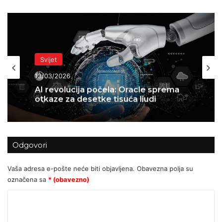
Svijet
13/03/2026
AI revolucija počela: Oracle sprema
otkaze za desetke tisuća ljudi
Odgovori
Vaša adresa e-pošte neće biti objavljena.
Obavezna polja su
označena sa
* (obavezno)
K
o