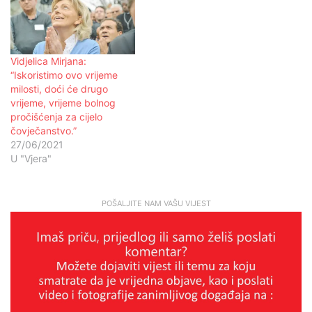
Vidjelica Mirjana:
“Iskoristimo ovo vrijeme
milosti, doći će drugo
vrijeme, vrijeme bolnog
pročišćenja za cijelo
čovječanstvo.”
27/06/2021
U "Vjera"
POŠALJITE NAM VAŠU VIJEST