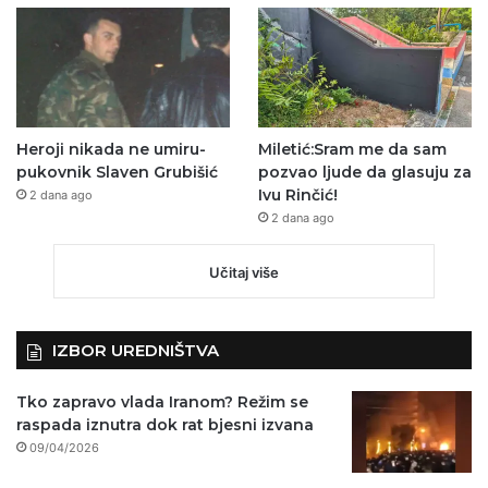
Heroji nikada ne umiru-
Miletić:Sram me da sam
pukovnik Slaven Grubišić
pozvao ljude da glasuju za
Ivu Rinčić!
2 dana ago
2 dana ago
Učitaj više
IZBOR UREDNIŠTVA
Tko zapravo vlada Iranom? Režim se
raspada iznutra dok rat bjesni izvana
09/04/2026