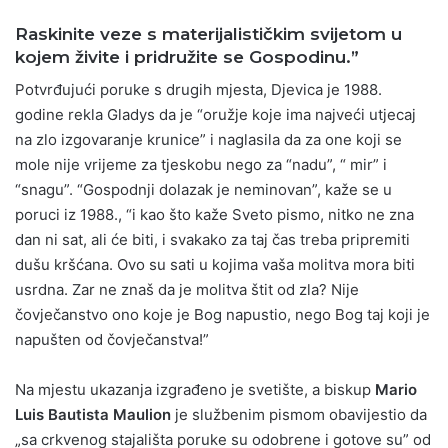
Raskinite veze s materijalističkim svijetom u
kojem živite i pridružite se Gospodinu.”
Potvrđujući poruke s drugih mjesta, Djevica je 1988.
godine rekla Gladys da je “oružje koje ima najveći utjecaj
na zlo izgovaranje krunice” i naglasila da za one koji se
mole nije vrijeme za tjeskobu nego za “nadu”, “ mir” i
“snagu”. “Gospodnji dolazak je neminovan”, kaže se u
poruci iz 1988., “i kao što kaže Sveto pismo, nitko ne zna
dan ni sat, ali će biti, i svakako za taj čas treba pripremiti
dušu kršćana. Ovo su sati u kojima vaša molitva mora biti
usrdna. Zar ne znaš da je molitva štit od zla? Nije
čovječanstvo ono koje je Bog napustio, nego Bog taj koji je
napušten od čovječanstva!”
Na mjestu ukazanja izgrađeno je svetište, a biskup
Mario
Luis Bautista Maulion
je službenim pismom obavijestio da
„sa crkvenog stajališta poruke su odobrene i gotove su” od