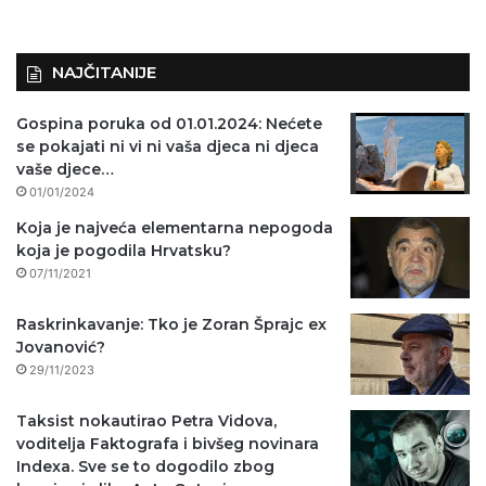
o
)
NAJČITANIJE
Gospina poruka od 01.01.2024: Nećete
se pokajati ni vi ni vaša djeca ni djeca
vaše djece…
01/01/2024
Koja je najveća elementarna nepogoda
koja je pogodila Hrvatsku?
07/11/2021
Raskrinkavanje: Tko je Zoran Šprajc ex
Jovanović?
29/11/2023
Taksist nokautirao Petra Vidova,
voditelja Faktografa i bivšeg novinara
Indexa. Sve se to dogodilo zbog