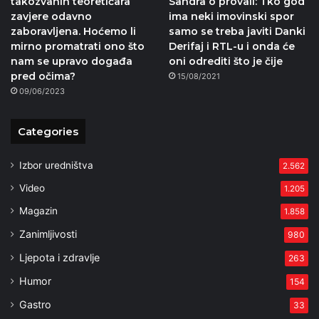
takozvanih teoretičara
Sandra o provali: Tko god
zavjere odavno
ima neki imovinski spor
zaboravljena. Hoćemo li
samo se treba javiti Danki
mirno promatrati ono što
Derifaj i RTL-u i onda će
nam se upravo događa
oni odrediti što je čije
pred očima?
15/08/2021
09/06/2023
Categories
Izbor uredništva
2.562
Video
1.205
Magazin
1.858
Zanimljivosti
980
Ljepota i zdravlje
263
Humor
154
Gastro
33