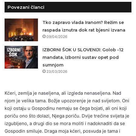
Povezani članci
Tko zapravo vlada Iranom? Režim se
raspada iznutra dok rat bjesni izvana
09/04/2026
IZBORNI ŠOK U SLOVENIJI: Golob -12
mandata, izborni sustav opet pod
sumnjom
23/03/2026
Kćeri, zemlja je naseljena, ali izgleda nenaseljena. Nad
njom je velika tama. Božje upozorenje je nad svijetom. Oni
koji ostaju u Gospodinu nemaju se čega bojati, ali oni koji
poriču ono što dolazi, Njega poriču. Dvije trećine svijeta je
izgubljeno, a drugi dio se mora moliti i nadoknaditi da se
Gospodin smiluje. Draga moja kćeri, posvuda je tama i