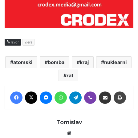
Izvor
vjera
atomski
bomba
kraj
nuklearni
rat
Facebook
X
Messenger
WhatsApp
Telegram
Viber
Podijeli putem E-maila
Printaj
Tomislav
Website