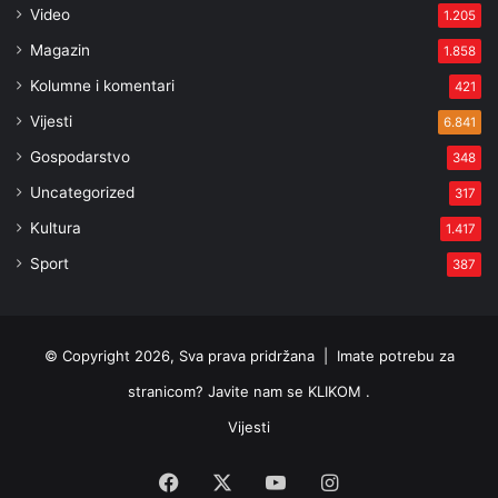
Video
1.205
Magazin
1.858
Kolumne i komentari
421
Vijesti
6.841
Gospodarstvo
348
Uncategorized
317
Kultura
1.417
Sport
387
© Copyright 2026, Sva prava pridržana |
Imate potrebu za
stranicom? Javite nam se KLIKOM .
Vijesti
Facebook
X
YouTube
Instagram