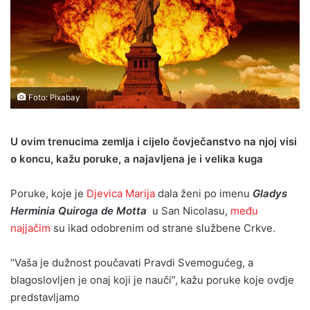
Foto: Pixabay
U ovim trenucima zemlja i cijelo čovječanstvo na njoj visi
o koncu, kažu poruke, a najavljena je i velika kuga
Poruke, koje je
Djevica Marija
dala ženi po imenu
Gladys
Herminia Quiroga de Motta
u San Nicolasu,
među
najjačim
su ikad odobrenim od strane službene Crkve.
“Vaša je dužnost poučavati Pravdi Svemogućeg, a
blagoslovljen je onaj koji je nauči”, kažu poruke koje ovdje
predstavljamo