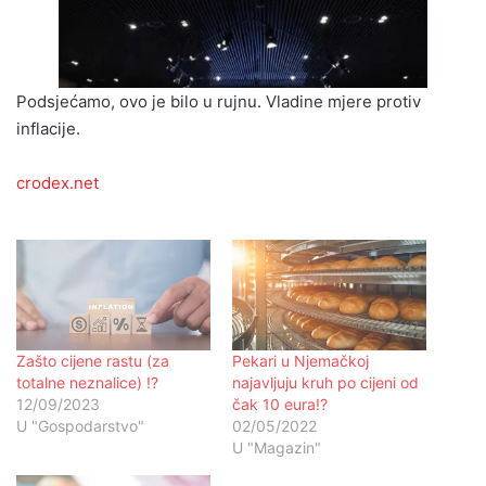
Podsjećamo, ovo je bilo u rujnu. Vladine mjere protiv
inflacije.
crodex.net
Zašto cijene rastu (za
Pekari u Njemačkoj
totalne neznalice) !?
najavljuju kruh po cijeni od
12/09/2023
čak 10 eura!?
U "Gospodarstvo"
02/05/2022
U "Magazin"