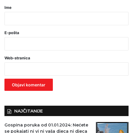
r
Ime
*
(
o
E-pošta
b
a
Web-stranica
v
e
z
n
o
)
NAJČITANIJE
Gospina poruka od 01.01.2024: Nećete
se pokajati ni vi ni vaša djeca ni djeca