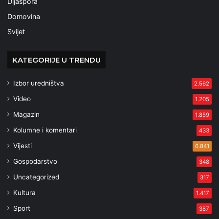
Dijaspora
Domovina
Svijet
KATEGORIJE U TRENDU
Izbor uredništva
2.562
Video
1.205
Magazin
1.859
Kolumne i komentari
433
Vijesti
6.841
Gospodarstvo
348
Uncategorized
317
Kultura
1.417
Sport
387