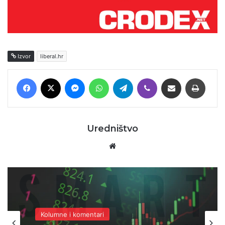
Izvor
liberal.hr
Facebook
X
Messenger
WhatsApp
Telegram
Viber
Podijeli putem E-maila
Printaj
Uredništvo
Website
Gospodarstvo