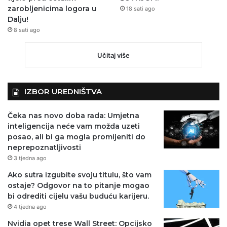
zarobljenicima logora u
18 sati ago
Dalju!
8 sati ago
Učitaj više
IZBOR UREDNIŠTVA
Čeka nas novo doba rada: Umjetna
inteligencija neće vam možda uzeti
posao, ali bi ga mogla promijeniti do
neprepoznatljivosti
3 tjedna ago
Ako sutra izgubite svoju titulu, što vam
ostaje? Odgovor na to pitanje mogao
bi odrediti cijelu vašu buduću karijeru.
4 tjedna ago
Nvidia opet trese Wall Street: Opcijsko