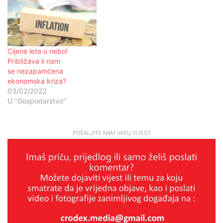
Cijene lete u nebo!
Približava li nam
se nezapamćena
ekonomska kriza?
03/02/2022
U "Gospodarstvo"
POŠALJITE NAM VAŠU VIJEST