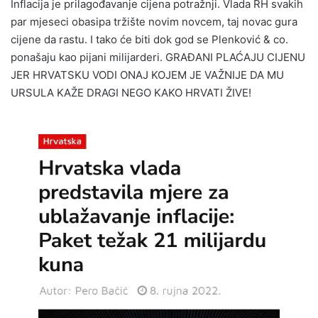
Inflacija je prilagođavanje cijena potražnji. Vlada RH svakih
par mjeseci obasipa tržište novim novcem, taj novac gura
cijene da rastu. I tako će biti dok god se Plenković & co.
ponašaju kao pijani milijarderi. GRAĐANI PLAĆAJU CIJENU
JER HRVATSKU VODI ONAJ KOJEM JE VAŽNIJE DA MU
URSULA KAŽE DRAGI NEGO KAKO HRVATI ŽIVE!