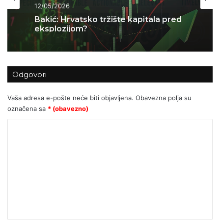
30/04/2026
SMART Ciljevi: Što su i kako ih
postaviti
Odgovori
Vaša adresa e-pošte neće biti objavljena.
Obavezna polja su
označena sa
* (obavezno)
K
o
m
e
n
t
a