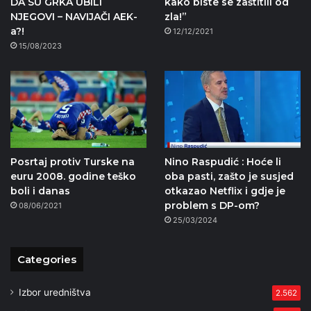
DA SU GRKA UBILI
kako biste se zaštitili od
NJEGOVI – NAVIJAČI AEK-
zla!”
a?!
12/12/2021
15/08/2023
Posrtaj protiv Turske na
Nino Raspudić : Hoće li
euru 2008. godine teško
oba pasti, zašto je susjed
boli i danas
otkazao Netflix i gdje je
problem s DP-om?
08/06/2021
25/03/2024
Categories
Izbor uredništva
2.562