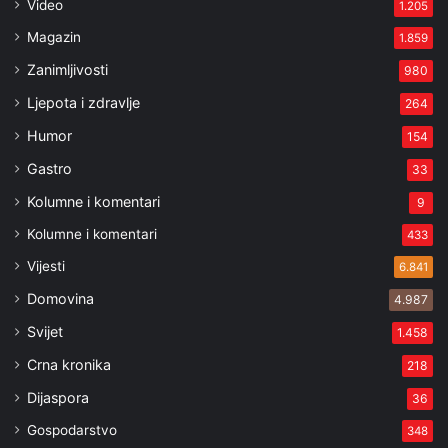
Video
1.205
Magazin
1.859
Zanimljivosti
980
Ljepota i zdravlje
264
Humor
154
Gastro
33
Kolumne i komentari
9
Kolumne i komentari
433
Vijesti
6.841
Domovina
4.987
Svijet
1.458
Crna kronika
218
Dijaspora
36
Gospodarstvo
348