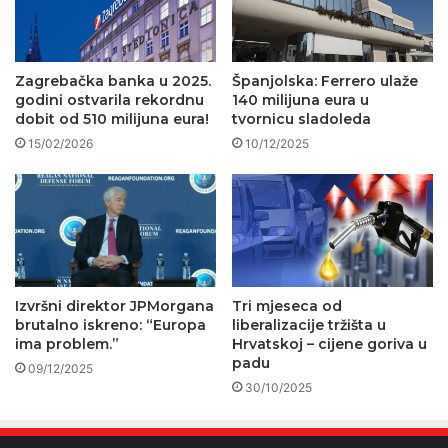
Zagrebačka banka u 2025.
Španjolska: Ferrero ulaže
godini ostvarila rekordnu
140 milijuna eura u
dobit od 510 milijuna eura!
tvornicu sladoleda
15/02/2026
10/12/2025
Izvršni direktor JPMorgana
Tri mjeseca od
brutalno iskreno: “Europa
liberalizacije tržišta u
ima problem.”
Hrvatskoj – cijene goriva u
padu
09/12/2025
30/10/2025