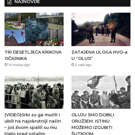
NAJNOVIJE
TRI DESETLJEĆA KRIKOVA
ZATAJENA ULOGA HVO-a
OČAJNIKA
U “OLUJI”
14 minuta ago
2 sata ago
(VIDEO)Srbi su ga mučili i
OLUJU SMO DOBILI
ubili na najokrutniji način
ORUŽJEM. ISTINU
– još živom spalili su mu
MOŽEMO IZGUBITI
tijelo pred ostalim
ŠUTNJOM.