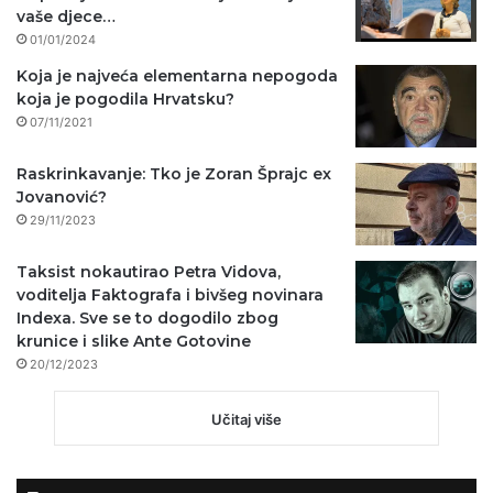
vaše djece…
01/01/2024
Koja je najveća elementarna nepogoda
koja je pogodila Hrvatsku?
07/11/2021
Raskrinkavanje: Tko je Zoran Šprajc ex
Jovanović?
29/11/2023
Taksist nokautirao Petra Vidova,
voditelja Faktografa i bivšeg novinara
Indexa. Sve se to dogodilo zbog
krunice i slike Ante Gotovine
20/12/2023
Učitaj više