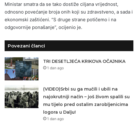
Ministar smatra da se tako dostiže ciljana vrijednost,
odnosno povećanje broja onih koji su zdravstveno, a sada i
ekonomski zaštićeni. “S druge strane potičemo i na
odgovornije ponašanje”, ocijenio je.
Povezani članci
TRI DESETLJEĆA KRIKOVA OČAJNIKA
1 dan ago
(VIDEO)Srbi su ga mučili i ubili na
najokrutniji način – još živom spalili su
mu tijelo pred ostalim zarobljenicima
logora u Dalju!
1 dan ago