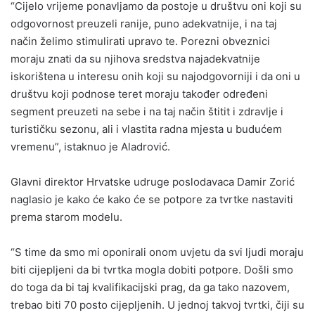
“Cijelo vrijeme ponavljamo da postoje u društvu oni koji su
odgovornost preuzeli ranije, puno adekvatnije, i na taj
način želimo stimulirati upravo te. Porezni obveznici
moraju znati da su njihova sredstva najadekvatnije
iskorištena u interesu onih koji su najodgovorniji i da oni u
društvu koji podnose teret moraju također određeni
segment preuzeti na sebe i na taj način štitit i zdravlje i
turističku sezonu, ali i vlastita radna mjesta u budućem
vremenu”, istaknuo je Aladrović.
Glavni direktor Hrvatske udruge poslodavaca Damir Zorić
naglasio je kako će kako će se potpore za tvrtke nastaviti
prema starom modelu.
“S time da smo mi oponirali onom uvjetu da svi ljudi moraju
biti cijepljeni da bi tvrtka mogla dobiti potpore. Došli smo
do toga da bi taj kvalifikacijski prag, da ga tako nazovem,
trebao biti 70 posto cijepljenih. U jednoj takvoj tvrtki, čiji su