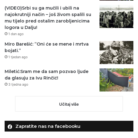
(VIDEO)Srbi su ga mučili i ubili na
najokrutniji način – još živom spalili su
mu tijelo pred ostalim zarobljenicima
logora u Dalju!
1 dan ago
Miro Barešić: ”Oni će se mene i mrtva
bojati.”
1 tjedan ago
Miletić:Sram me da sam pozvao ljude
da glasuju za Ivu Rinčić!
3 tjedna ago
Učitaj više
Zapratite nas na facebooku