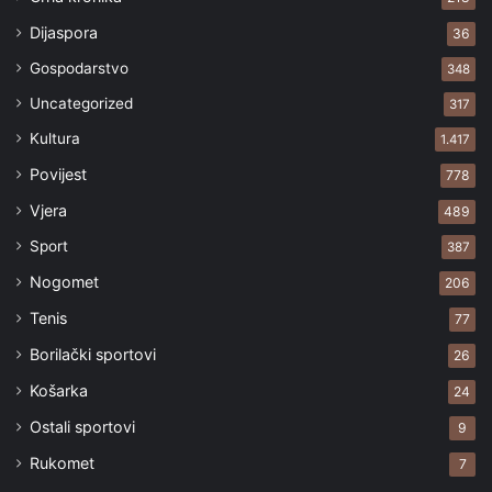
Dijaspora
36
Gospodarstvo
348
Uncategorized
317
Kultura
1.417
Povijest
778
Vjera
489
Sport
387
Nogomet
206
Tenis
77
Borilački sportovi
26
Košarka
24
Ostali sportovi
9
Rukomet
7