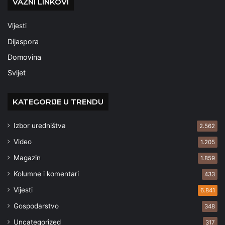
VAŽNI LINKOVI
Vijesti
Dijaspora
Domovina
Svijet
KATEGORIJE U TRENDU
Izbor uredništva
2.562
Video
1.205
Magazin
1.859
Kolumne i komentari
433
Vijesti
6.841
Gospodarstvo
348
Uncategorized
317