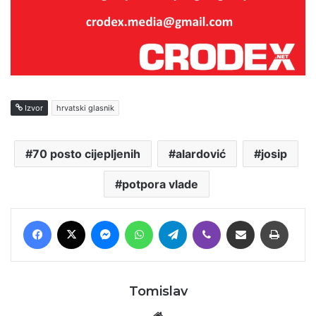
Izvor
hrvatski glasnik
70 posto cijepljenih
alardović
josip
potpora vlade
Facebook
X
Messenger
WhatsApp
Telegram
Viber
Podijeli putem E-maila
Printaj
Tomislav
Website