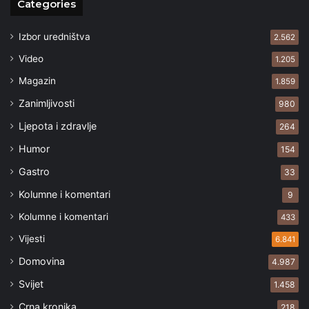
Categories
Izbor uredništva
2.562
Video
1.205
Magazin
1.859
Zanimljivosti
980
Ljepota i zdravlje
264
Humor
154
Gastro
33
Kolumne i komentari
9
Kolumne i komentari
433
Vijesti
6.841
Domovina
4.987
Svijet
1.458
Crna kronika
218