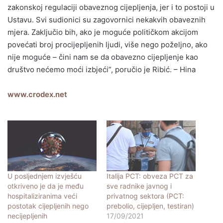
zakonskoj regulaciji obaveznog cijepljenja, jer i to postoji u
Ustavu. Svi sudionici su zagovornici nekakvih obaveznih
mjera. Zaključio bih, ako je moguće političkom akcijom
povećati broj procijepljenih ljudi, više nego poželjno, ako
nije moguće – čini nam se da obavezno cijepljenje kao
društvo nećemo moći izbjeći”, poručio je Ribić. – Hina
www.crodex.net
U posljednjem izvješću
Italija PCT: obveza PCT za
otkriveno je da je među
sve radnike javnog i
hospitaliziranima veći
privatnog sektora (PCT:
postotak cijepljenih nego
prebolio, cijepljen, testiran)
necijepljenih
17/09/2021