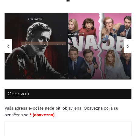
Kolumne i komentari
06/07/2026
Za Sedlarov ‘Vukovar’ nula, a ‘Svadbi’
stotine tisuća eura?
Odgovori
Vaša adresa e-pošte neće biti objavljena.
Obavezna polja su
označena sa
* (obavezno)
K
o