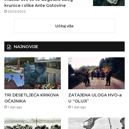
krunice i slike Ante Gotovine
20/12/2023
Učitaj više
NAJNOVIJE
TRI DESETLJEĆA KRIKOVA
ZATAJENA ULOGA HVO-a
OČAJNIKA
U “OLUJI”
1 dan ago
1 dan ago