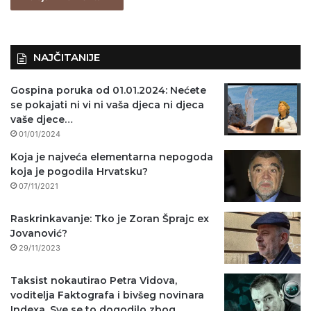
o
)
NAJČITANIJE
Gospina poruka od 01.01.2024: Nećete
se pokajati ni vi ni vaša djeca ni djeca
vaše djece…
01/01/2024
Koja je najveća elementarna nepogoda
koja je pogodila Hrvatsku?
07/11/2021
Raskrinkavanje: Tko je Zoran Šprajc ex
Jovanović?
29/11/2023
Taksist nokautirao Petra Vidova,
voditelja Faktografa i bivšeg novinara
Indexa. Sve se to dogodilo zbog