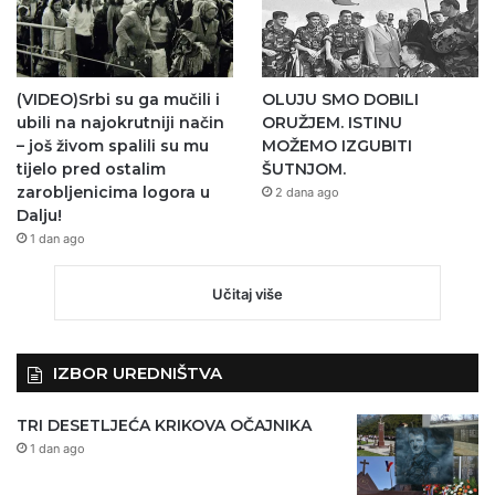
(VIDEO)Srbi su ga mučili i
OLUJU SMO DOBILI
ubili na najokrutniji način
ORUŽJEM. ISTINU
– još živom spalili su mu
MOŽEMO IZGUBITI
tijelo pred ostalim
ŠUTNJOM.
zarobljenicima logora u
2 dana ago
Dalju!
1 dan ago
Učitaj više
IZBOR UREDNIŠTVA
TRI DESETLJEĆA KRIKOVA OČAJNIKA
1 dan ago