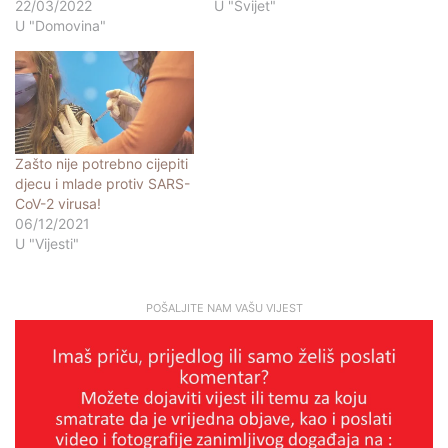
22/03/2022
U "Svijet"
U "Domovina"
Zašto nije potrebno cijepiti
djecu i mlade protiv SARS-
CoV-2 virusa!
06/12/2021
U "Vijesti"
POŠALJITE NAM VAŠU VIJEST