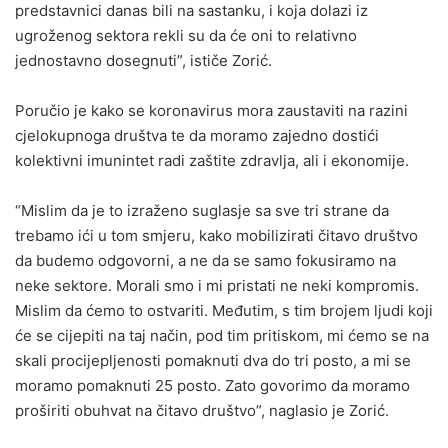
predstavnici danas bili na sastanku, i koja dolazi iz
ugroženog sektora rekli su da će oni to relativno
jednostavno dosegnuti”, ističe Zorić.
Poručio je kako se koronavirus mora zaustaviti na razini
cjelokupnoga društva te da moramo zajedno dostići
kolektivni imunintet radi zaštite zdravlja, ali i ekonomije.
“Mislim da je to izraženo suglasje sa sve tri strane da
trebamo ići u tom smjeru, kako mobilizirati čitavo društvo
da budemo odgovorni, a ne da se samo fokusiramo na
neke sektore. Morali smo i mi pristati ne neki kompromis.
Mislim da ćemo to ostvariti. Međutim, s tim brojem ljudi koji
će se cijepiti na taj način, pod tim pritiskom, mi ćemo se na
skali procijepljenosti pomaknuti dva do tri posto, a mi se
moramo pomaknuti 25 posto. Zato govorimo da moramo
proširiti obuhvat na čitavo društvo”, naglasio je Zorić.