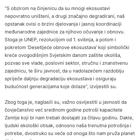
“S obzirom na činjenicu da su mnogi ekosustavi
nepovratno uništeni, a drugi značajno degradirani, naš
opstanak ovisi o brzini djelovanja i jasnoj koordinaciji
međunarodne zajednice za njihovo očuvanje i obnovu.
Stoga je UNEP, rezolucijom od 1. svibnja, a potom i
pokretom ‘Desetljeće obnove ekosustava’ koji simbolički
kreće ovogodišnjim Svjetskim danom zaštite okoliša,
pozvao sve vlade, poslovni sektor, stručnu i znanstvenu
zajednicu, te širu javnost, da u nadolazećem razdoblju
spriječe daljnju degradaciju ekosustava i osiguraju
budućnost generacijama koje dolaze”, izvijestili su.
Zbog toga je, naglasili su, važno osvijestiti u javnosti da
čovječanstvo već sredinom godine potroši kapacitete
Zemlje koji bi nam trebali dostajati za čitavu godinu. Dakle,
ljudski ekološki otisak, odnosno naša trenutna potrošnja i
potrebe, dvostruko su veće od onoga što nam pruža planet