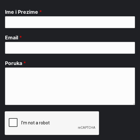
Ime i Prezime
*
Email
*
Poruka
*