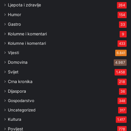
Ljepota i zdravlje
264
Humor
154
Gastro
33
Kolumne i komentari
9
Kolumne i komentari
433
Vijesti
6.841
Domovina
4.987
Svijet
1.458
Crna kronika
218
Dijaspora
36
Gospodarstvo
348
Uncategorized
317
Kultura
1.417
Povijest
778