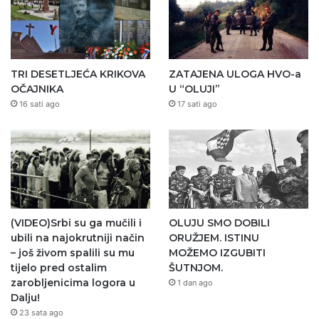
TRI DESETLJEĆA KRIKOVA
ZATAJENA ULOGA HVO-a
OČAJNIKA
U “OLUJI”
16 sati ago
17 sati ago
(VIDEO)Srbi su ga mučili i
OLUJU SMO DOBILI
ubili na najokrutniji način
ORUŽJEM. ISTINU
– još živom spalili su mu
MOŽEMO IZGUBITI
tijelo pred ostalim
ŠUTNJOM.
zarobljenicima logora u
1 dan ago
Dalju!
23 sata ago