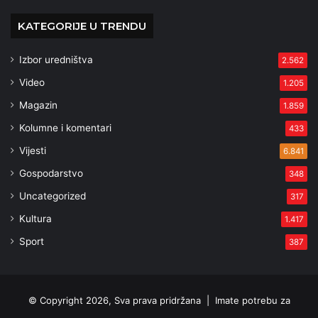
KATEGORIJE U TRENDU
Izbor uredništva
2.562
Video
1.205
Magazin
1.859
Kolumne i komentari
433
Vijesti
6.841
Gospodarstvo
348
Uncategorized
317
Kultura
1.417
Sport
387
© Copyright 2026, Sva prava pridržana |
Imate potrebu za