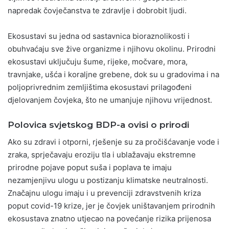
napredak čovječanstva te zdravlje i dobrobit ljudi.
Ekosustavi su jedna od sastavnica bioraznolikosti i
obuhvaćaju sve žive organizme i njihovu okolinu. Prirodni
ekosustavi uključuju šume, rijeke, močvare, mora,
travnjake, ušća i koraljne grebene, dok su u gradovima i na
poljoprivrednim zemljištima ekosustavi prilagođeni
djelovanjem čovjeka, što ne umanjuje njihovu vrijednost.
Polovica svjetskog BDP-a ovisi o prirodi
Ako su zdravi i otporni, rješenje su za pročišćavanje vode i
zraka, sprječavaju eroziju tla i ublažavaju ekstremne
prirodne pojave poput suša i poplava te imaju
nezamjenjivu ulogu u postizanju klimatske neutralnosti.
Značajnu ulogu imaju i u prevenciji zdravstvenih kriza
poput covid-19 krize, jer je čovjek uništavanjem prirodnih
ekosustava znatno utjecao na povećanje rizika prijenosa