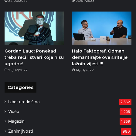
24/03/2022
03/01/2023
Gordan Lauc: Ponekad
Halo Faktograf. Odmah
treba reći i stvari koje nisu
demantirajte ove širitelje
ugodne!
lažnih vijesti!!!
23/02/2022
14/01/2022
Categories
Izbor uredništva
2.562
Video
1.205
Magazin
1.859
Zanimljivosti
980