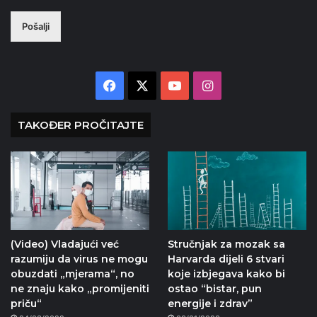
Pošalji
Facebook
X
YouTube
Instagram
TAKOĐER PROČITAJTE
(Video) Vladajući već
Stručnjak za mozak sa
razumiju da virus ne mogu
Harvarda dijeli 6 stvari
obuzdati „mjerama“, no
koje izbjegava kako bi
ne znaju kako „promijeniti
ostao “bistar, pun
priču“
energije i zdrav”