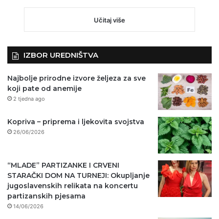
Učitaj više
IZBOR UREDNIŠTVA
Najbolje prirodne izvore željeza za sve
koji pate od anemije
2 tjedna ago
Kopriva – priprema i ljekovita svojstva
26/06/2026
“MLADE” PARTIZANKE I CRVENI
STARAČKI DOM NA TURNEJI: Okupljanje
jugoslavenskih relikata na koncertu
partizanskih pjesama
14/06/2026