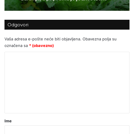
Odgovori
Vaša adresa e-pošte neće biti objavljena.
Obavezna polja su
označena sa
* (obavezno)
K
o
m
e
n
t
a
r
Ime
*