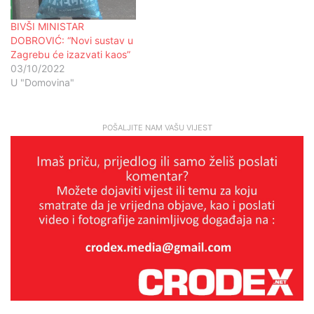
BIVŠI MINISTAR
DOBROVIĆ: “Novi sustav u
Zagrebu će izazvati kaos”
03/10/2022
U "Domovina"
POŠALJITE NAM VAŠU VIJEST