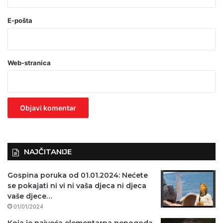
(
o
E-pošta
b
a
Web-stranica
v
e
z
n
o
)
NAJČITANIJE
Gospina poruka od 01.01.2024: Nećete
se pokajati ni vi ni vaša djeca ni djeca
vaše djece…
01/01/2024