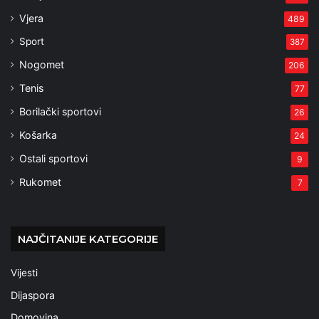
Vjera
489
Sport
387
Nogomet
206
Tenis
77
Borilački sportovi
26
Košarka
24
Ostali sportovi
9
Rukomet
7
NAJČITANIJE KATEGORIJE
Vijesti
Dijaspora
Domovina