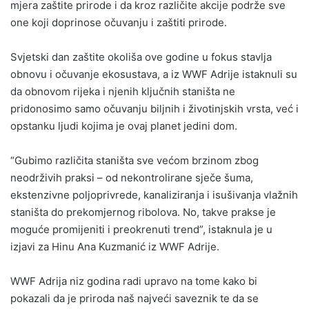
mjera zaštite prirode i da kroz različite akcije podrže sve
one koji doprinose očuvanju i zaštiti prirode.
Svjetski dan zaštite okoliša ove godine u fokus stavlja
obnovu i očuvanje ekosustava, a iz WWF Adrije istaknuli su
da obnovom rijeka i njenih ključnih staništa ne
pridonosimo samo očuvanju biljnih i životinjskih vrsta, već i
opstanku ljudi kojima je ovaj planet jedini dom.
“Gubimo različita staništa sve većom brzinom zbog
neodrživih praksi – od nekontrolirane sječe šuma,
ekstenzivne poljoprivrede, kanaliziranja i isušivanja vlažnih
staništa do prekomjernog ribolova. No, takve prakse je
moguće promijeniti i preokrenuti trend”, istaknula je u
izjavi za Hinu Ana Kuzmanić iz WWF Adrije.
WWF Adrija niz godina radi upravo na tome kako bi
pokazali da je priroda naš najveći saveznik te da se