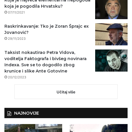
Koja je najveća elementarna nepogoda
koja je pogodila Hrvatsku?
07/11/2021
Raskrinkavanje: Tko je Zoran Šprajc ex
Jovanović?
29/11/2023
Taksist nokautirao Petra Vidova,
voditelja Faktografa i bivšeg novinara
Indexa. Sve se to dogodilo zbog
krunice i slike Ante Gotovine
20/12/2023
Učitaj više
NAJNOVIJE