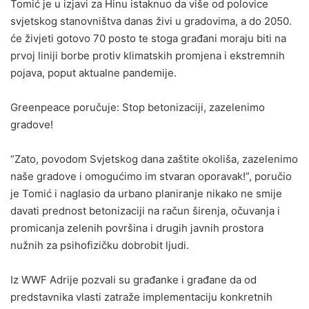
Tomić je u izjavi za Hinu istaknuo da više od polovice
svjetskog stanovništva danas živi u gradovima, a do 2050.
će živjeti gotovo 70 posto te stoga građani moraju biti na
prvoj liniji borbe protiv klimatskih promjena i ekstremnih
pojava, poput aktualne pandemije.
Greenpeace poručuje: Stop betonizaciji, zazelenimo
gradove!
“Zato, povodom Svjetskog dana zaštite okoliša, zazelenimo
naše gradove i omogućimo im stvaran oporavak!”, poručio
je Tomić i naglasio da urbano planiranje nikako ne smije
davati prednost betonizaciji na račun širenja, očuvanja i
promicanja zelenih površina i drugih javnih prostora
nužnih za psihofizičku dobrobit ljudi.
Iz WWF Adrije pozvali su građanke i građane da od
predstavnika vlasti zatraže implementaciju konkretnih