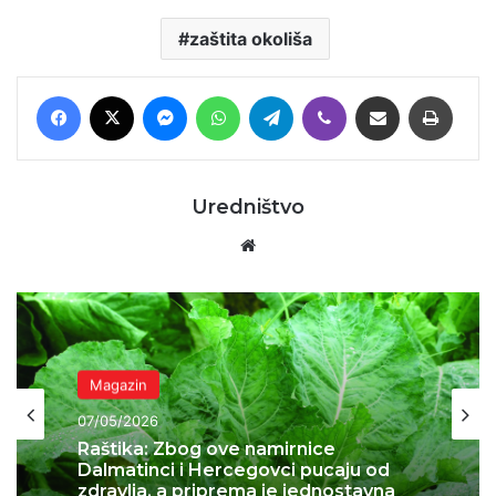
zaštita okoliša
Facebook
X
Messenger
WhatsApp
Telegram
Viber
Podijeli putem E-maila
Printaj
Uredništvo
Website
Magazin
05/05/2026
Sočni tiramisu s jagodama