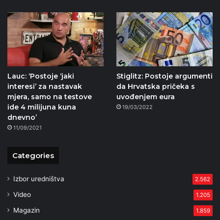
Lauc: ‘Postoje ‘jaki
Stiglitz: Postoje argumenti
interesi’ za nastavak
da Hrvatska pričeka s
mjera, samo na testove
uvođenjem eura
ide 4 milijuna kuna
19/03/2022
dnevno’
11/09/2021
Categories
Izbor uredništva
2.562
Video
1.205
Magazin
1.859