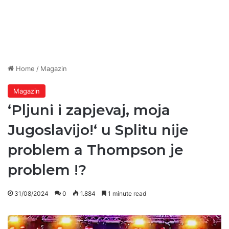
Home
/
Magazin
Magazin
‘Pljuni i zapjevaj, moja
Jugoslavijo!‘ u Splitu nije
problem a Thompson je
problem !?
31/08/2024
0
1.884
1 minute read