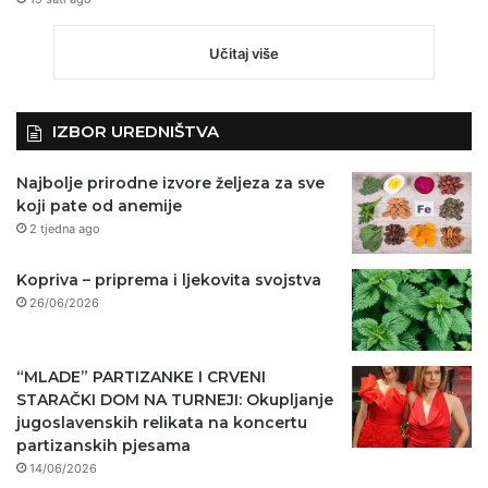
Učitaj više
IZBOR UREDNIŠTVA
Najbolje prirodne izvore željeza za sve
koji pate od anemije
2 tjedna ago
Kopriva – priprema i ljekovita svojstva
26/06/2026
“MLADE” PARTIZANKE I CRVENI
STARAČKI DOM NA TURNEJI: Okupljanje
jugoslavenskih relikata na koncertu
partizanskih pjesama
14/06/2026