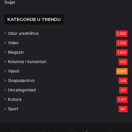
Svijet
KATEGORIJE U TRENDU
Izbor uredništva
2.562
Video
1.205
Magazin
1.859
Kolumne i komentari
433
Vijesti
6.841
Gospodarstvo
348
Uncategorized
317
Kultura
1.417
Sport
387