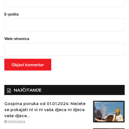
(
o
E-pošta
b
a
Web-stranica
v
e
z
n
o
)
NAJČITANIJE
Gospina poruka od 01.01.2024: Nećete
se pokajati ni vi ni vaša djeca ni djeca
vaše djece…
01/01/2024