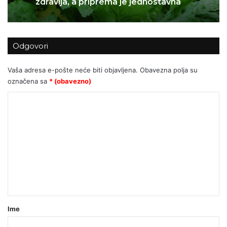
Odgovori
Raštika: Zbog ove namirnice
Dalmatinci i Hercegovci pucaju od
Vaša adresa e-pošte neće biti objavljena.
Obavezna polja su
zdravlja, a priprema je jednostavna
označena sa
* (obavezno)
K
o
m
e
n
t
a
r
Ime
*