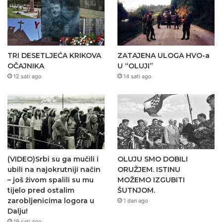
TRI DESETLJEĆA KRIKOVA
ZATAJENA ULOGA HVO-a
OČAJNIKA
U “OLUJI”
12 sati ago
14 sati ago
(VIDEO)Srbi su ga mučili i
OLUJU SMO DOBILI
ubili na najokrutniji način
ORUŽJEM. ISTINU
– još živom spalili su mu
MOŽEMO IZGUBITI
tijelo pred ostalim
ŠUTNJOM.
zarobljenicima logora u
1 dan ago
Dalju!
19 sati ago