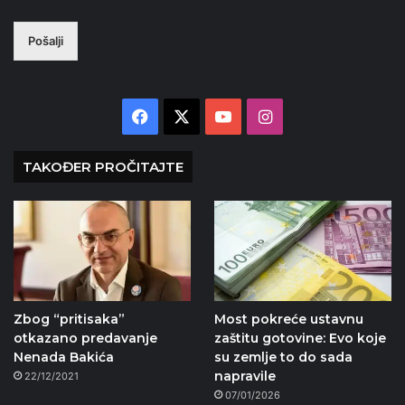
Pošalji
Facebook
X
YouTube
Instagram
TAKOĐER PROČITAJTE
Zbog “pritisaka”
Most pokreće ustavnu
otkazano predavanje
zaštitu gotovine: Evo koje
Nenada Bakića
su zemlje to do sada
napravile
22/12/2021
07/01/2026