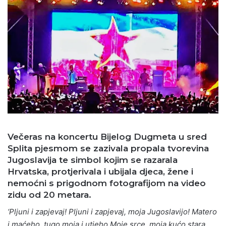
Večeras na koncertu Bijelog Dugmeta u sred
Splita pjesmom se zazivala propala tvorevina
Jugoslavija te simbol kojim se razarala
Hrvatska, protjerivala i ubijala djeca, žene i
nemoćni s prigodnom fotografijom na video
zidu od 20 metara.
‘Pljuni i zapjevaj! Pljuni i zapjevaj, moja Jugoslavijo! Matero
i maćeho, tugo moja i utjeho.Moje srce, moja kućo stara,