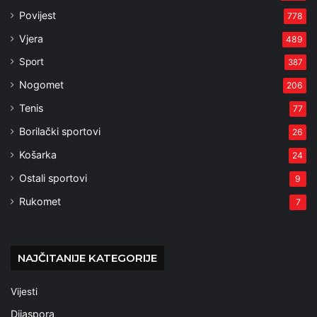
Povijest
778
Vjera
489
Sport
387
Nogomet
206
Tenis
77
Borilački sportovi
26
Košarka
24
Ostali sportovi
9
Rukomet
7
NAJČITANIJE KATEGORIJE
Vijesti
Dijaspora