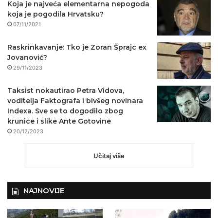
Koja je najveća elementarna nepogoda
koja je pogodila Hrvatsku?
07/11/2021
Raskrinkavanje: Tko je Zoran Šprajc ex
Jovanović?
29/11/2023
Taksist nokautirao Petra Vidova,
voditelja Faktografa i bivšeg novinara
Indexa. Sve se to dogodilo zbog
krunice i slike Ante Gotovine
20/12/2023
Učitaj više
NAJNOVIJE