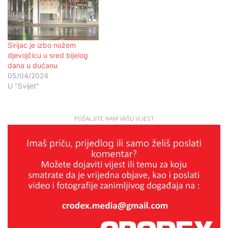
Sirijac je izbo nožem
djevojčicu u sred bijelog
dana u dućanu
05/04/2024
U "Svijet"
POŠALJITE NAM VAŠU VIJEST