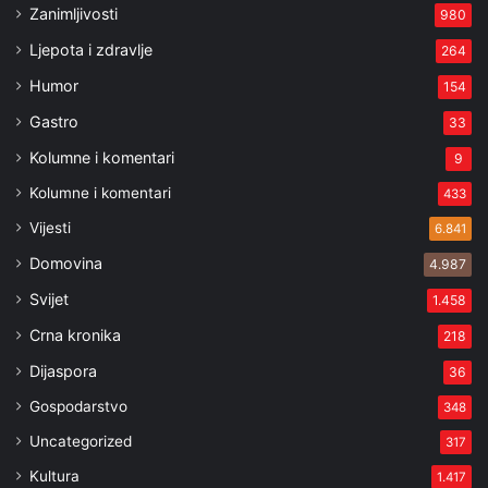
Zanimljivosti
980
Ljepota i zdravlje
264
Humor
154
Gastro
33
Kolumne i komentari
9
Kolumne i komentari
433
Vijesti
6.841
Domovina
4.987
Svijet
1.458
Crna kronika
218
Dijaspora
36
Gospodarstvo
348
Uncategorized
317
Kultura
1.417