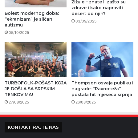
Žižule – znate li zašto su
zdrave i kako napraviti
Bolest modernog doba:
desert od njih?
“ekranizam” je sličan
03/09/2025
autizmu
05/10/2025
TURBOFOLK-POŠAST KOJA
Thompson osvaja publiku i
JE DOŠLA SA SRPSKIM
nagrade: “Ravnoteža”
TENKOVIMA!
postala hit mjeseca srpnja
27/08/2025
26/08/2025
KONTAKTIRAJTE NAS