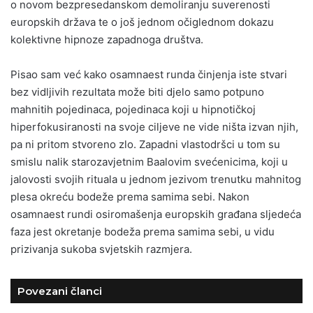
o novom bezpresedanskom demoliranju suverenosti
europskih država te o još jednom očiglednom dokazu
kolektivne hipnoze zapadnoga društva.
Pisao sam već kako osamnaest runda činjenja iste stvari
bez vidljivih rezultata može biti djelo samo potpuno
mahnitih pojedinaca, pojedinaca koji u hipnotičkoj
hiperfokusiranosti na svoje ciljeve ne vide ništa izvan njih,
pa ni pritom stvoreno zlo. Zapadni vlastodršci u tom su
smislu nalik starozavjetnim Baalovim svećenicima, koji u
jalovosti svojih rituala u jednom jezivom trenutku mahnitog
plesa okreću bodeže prema samima sebi. Nakon
osamnaest rundi osiromašenja europskih građana sljedeća
faza jest okretanje bodeža prema samima sebi, u vidu
prizivanja sukoba svjetskih razmjera.
Povezani članci