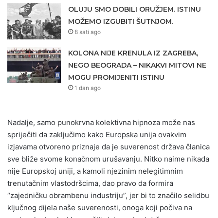
OLUJU SMO DOBILI ORUŽJEM. ISTINU
MOŽEMO IZGUBITI ŠUTNJOM.
8 sati ago
KOLONA NIJE KRENULA IZ ZAGREBA,
NEGO BEOGRADA – NIKAKVI MITOVI NE
MOGU PROMIJENITI ISTINU
1 dan ago
Nadalje, samo punokrvna kolektivna hipnoza može nas
spriječiti da zaključimo kako Europska unija ovakvim
izjavama otvoreno priznaje da je suverenost država članica
sve bliže svome konačnom urušavanju. Nitko naime nikada
nije Europskoj uniji, a kamoli njezinim nelegitimnim
trenutačnim vlastodršcima, dao pravo da formira
“zajedničku obrambenu industriju”, jer bi to značilo selidbu
ključnog dijela naše suverenosti, onoga koji počiva na