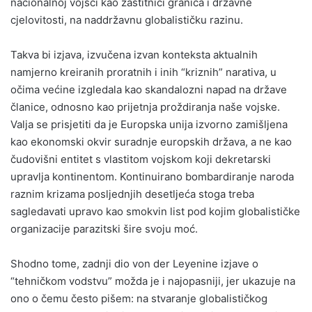
nacionalnoj vojsci kao zaštitnici granica i državne
cjelovitosti, na naddržavnu globalističku razinu.
Takva bi izjava, izvučena izvan konteksta aktualnih
namjerno kreiranih proratnih i inih “kriznih” narativa, u
očima većine izgledala kao skandalozni napad na države
članice, odnosno kao prijetnja proždiranja naše vojske.
Valja se prisjetiti da je Europska unija izvorno zamišljena
kao ekonomski okvir suradnje europskih država, a ne kao
čudovišni entitet s vlastitom vojskom koji dekretarski
upravlja kontinentom. Kontinuirano bombardiranje naroda
raznim krizama posljednjih desetljeća stoga treba
sagledavati upravo kao smokvin list pod kojim globalističke
organizacije parazitski šire svoju moć.
Shodno tome, zadnji dio von der Leyenine izjave o
“tehničkom vodstvu” možda je i najopasniji, jer ukazuje na
ono o čemu često pišem: na stvaranje globalističkog