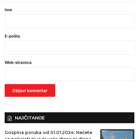
r
Ime
*
(
o
E-pošta
b
a
Web-stranica
v
e
z
n
o
)
NAJČITANIJE
Gospina poruka od 01.01.2024: Nećete
se pokajati ni vi ni vaša djeca ni djeca