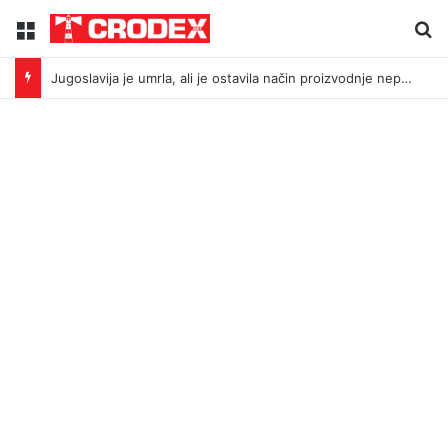
Menu
Tr
Jugoslavija je umrla, ali je ostavila način proizvodnje neprijatelja: Što povezuje Bleiburg i Srebrenicu?