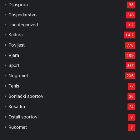
Dijaspora
36
Gospodarstvo
348
Uncategorized
317
Kultura
1.417
Povijest
778
Vjera
489
Sport
387
Nogomet
206
Tenis
77
Borilački sportovi
26
Košarka
24
Ostali sportovi
9
Rukomet
7