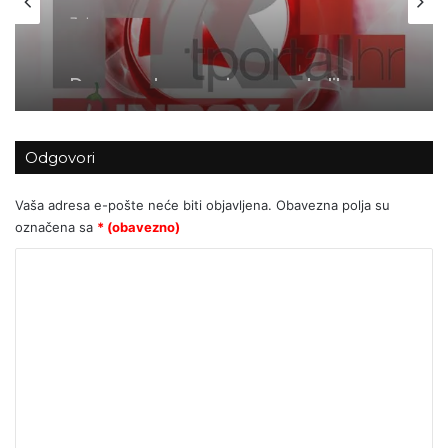
7 dana ago
Dva napada na novinare u nekoliko
dana: Jesu li u Hrvatskoj svi novinari
jednako vrijedni?
Odgovori
Vaša adresa e-pošte neće biti objavljena.
Obavezna polja su
označena sa
* (obavezno)
K
o
m
e
n
t
a