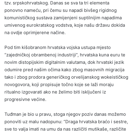
tzv. srpskohrvatskog. Danas se sva ta tri elementa
ponovno nameću, pri čemu su napadi bivšeg rigidnog
komunističkog sustava zamijenjeni suptilnijim napadima
umivenog eurokratskog vodstva, koje našu državu dokida
na ovdje oprimjerene načine.
Pod tim kišobranom hrvatska vojska ustupa mjesto
“zajedničkoj obrambenoj industriji”, hrvatska kuna euru te
novim distopijskim digitalnim valutama, dok hrvatski jezik
odumire pred našim očima kako zbog masovnih migracija
tako i zbog prodora generičkog orvelijanskog wokeističkog
novogovora, koji propisuje točno koje se laži moraju
ritualno izgovarati ako ne želimo biti isključeni iz
progresivne većine.
Tuđman je bio u pravu, stoga njegov poziv danas možemo
ponoviti uz malu nadopunu: “Draga hrvatska braćo i sestre,
sve to valja imati na umu da nas različiti mutikaše, različite