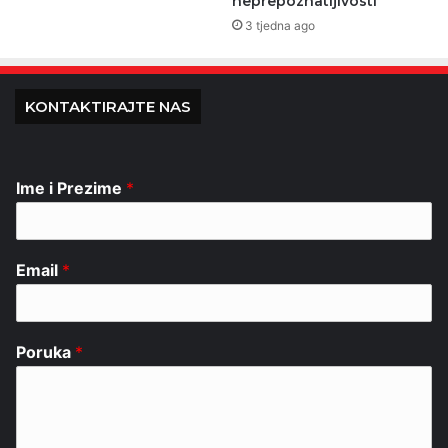
neprepoznatljivosti
3 tjedna ago
KONTAKTIRAJTE NAS
Ime i Prezime
*
Email
*
Poruka
*