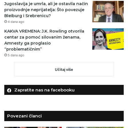
Jugoslavija je umrla, ali je ostavila način
proizvodnje neprijatelja: Što povezuje
Bleiburg i Srebrenicu?
4 dana ago
KAKVA VREMENA: J.K. Rowling otvorila
centar za pomoć silovanim ženama,
Amnesty ga proglasio
“problematičnim”
5 dana ago
Učitaj više
Zapratite nas na facebooku
Povezani članci