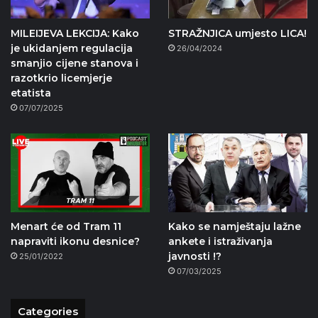
MILEIJEVA LEKCIJA: Kako
STRAŽNJICA umjesto LICA!
je ukidanjem regulacija
26/04/2024
smanjio cijene stanova i
razotkrio licemjerje
etatista
07/07/2025
Menart će od Tram 11
Kako se namještaju lažne
napraviti ikonu desnice?
ankete i istraživanja
javnosti !?
25/01/2022
07/03/2025
Categories