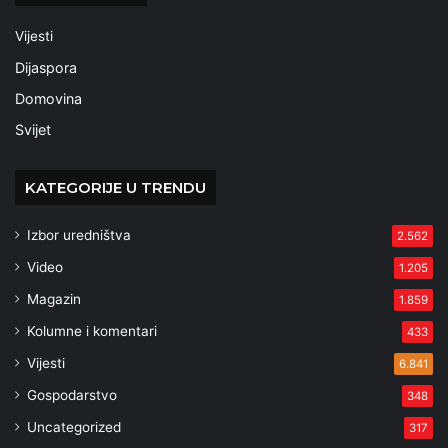
Vijesti
Dijaspora
Domovina
Svijet
KATEGORIJE U TRENDU
Izbor uredništva
2.562
Video
1.205
Magazin
1.859
Kolumne i komentari
433
Vijesti
6.841
Gospodarstvo
348
Uncategorized
317