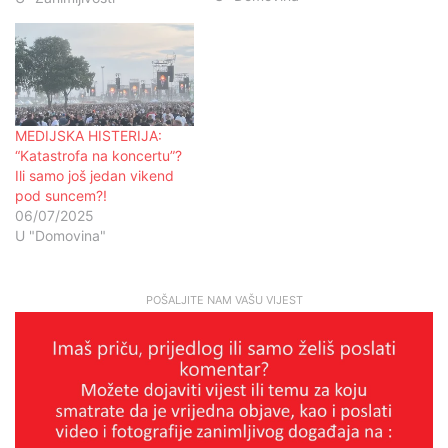
u cijelosti i bez uredničkih
intervencija: JAVNO
IZGOVORENA RIJEČ IMA
VELIKU TEŽINU, PA ČAK I
ONDA KAD DOLAZI OD
''INTELEKTUALNO' LAKOG
MEDIJSKA HISTERIJA:
POJEDINCA! Često
“Katastrofa na koncertu”?
ponavljam da je…
Ili samo još jedan vikend
pod suncem?!
06/07/2025
U "Domovina"
POŠALJITE NAM VAŠU VIJEST