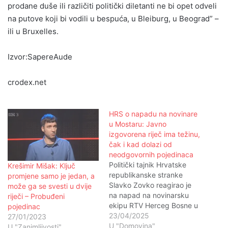
prodane duše ili različiti politički diletanti ne bi opet odveli
na putove koji bi vodili u bespuća, u Bleiburg, u Beograd” –
ili u Bruxelles.
Izvor:SapereAude
crodex.net
HRS o napadu na novinare
u Mostaru: Javno
izgovorena riječ ima težinu,
čak i kad dolazi od
neodgovornih pojedinaca
Politički tajnik Hrvatske
Krešimir Mišak: Ključ
republikanske stranke
promjene samo je jedan, a
Slavko Zovko reagirao je
može ga se svesti u dvije
na napad na novinarsku
riječi – Probuđeni
ekipu RTV Herceg Bosne u
pojedinac
mostarskom Starom gradu.
23/04/2025
27/01/2023
Njegovu objavu prenosimo
U "Domovina"
U "Zanimljivosti"