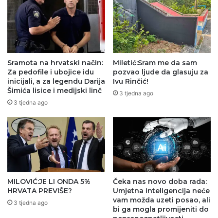
Sramota na hrvatski način:
Miletić:Sram me da sam
Za pedofile i ubojice idu
pozvao ljude da glasuju za
inicijali, a za legendu Darija
Ivu Rinčić!
Šimića lisice i medijski linč
3 tjedna ago
3 tjedna ago
MILOVIĆ:JE LI ONDA 5%
Čeka nas novo doba rada:
HRVATA PREVIŠE?
Umjetna inteligencija neće
vam možda uzeti posao, ali
3 tjedna ago
bi ga mogla promijeniti do