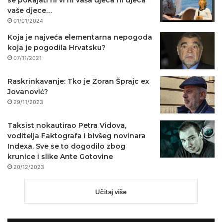
vaše djece…
01/01/2024
Koja je najveća elementarna nepogoda
koja je pogodila Hrvatsku?
07/11/2021
Raskrinkavanje: Tko je Zoran Šprajc ex
Jovanović?
29/11/2023
Taksist nokautirao Petra Vidova,
voditelja Faktografa i bivšeg novinara
Indexa. Sve se to dogodilo zbog
krunice i slike Ante Gotovine
20/12/2023
Učitaj više