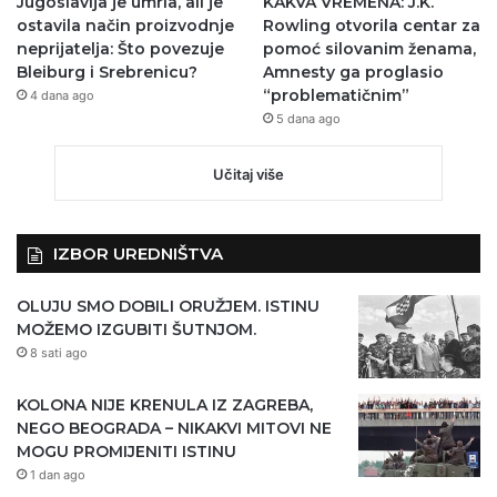
Jugoslavija je umrla, ali je
KAKVA VREMENA: J.K.
ostavila način proizvodnje
Rowling otvorila centar za
neprijatelja: Što povezuje
pomoć silovanim ženama,
Bleiburg i Srebrenicu?
Amnesty ga proglasio
“problematičnim”
4 dana ago
5 dana ago
Učitaj više
IZBOR UREDNIŠTVA
OLUJU SMO DOBILI ORUŽJEM. ISTINU
MOŽEMO IZGUBITI ŠUTNJOM.
8 sati ago
KOLONA NIJE KRENULA IZ ZAGREBA,
NEGO BEOGRADA – NIKAKVI MITOVI NE
MOGU PROMIJENITI ISTINU
1 dan ago