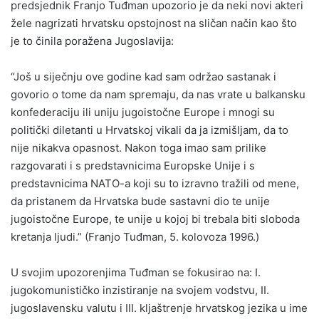
predsjednik Franjo Tuđman upozorio je da neki novi akteri
žele nagrizati hrvatsku opstojnost na sličan način kao što
je to činila poražena Jugoslavija:
“Još u siječnju ove godine kad sam održao sastanak i
govorio o tome da nam spremaju, da nas vrate u balkansku
konfederaciju ili uniju jugoistočne Europe i mnogi su
politički diletanti u Hrvatskoj vikali da ja izmišljam, da to
nije nikakva opasnost. Nakon toga imao sam prilike
razgovarati i s predstavnicima Europske Unije i s
predstavnicima NATO-a koji su to izravno tražili od mene,
da pristanem da Hrvatska bude sastavni dio te unije
jugoistočne Europe, te unije u kojoj bi trebala biti sloboda
kretanja ljudi.” (Franjo Tuđman, 5. kolovoza 1996.)
U svojim upozorenjima Tuđman se fokusirao na: I.
jugokomunističko inzistiranje na svojem vodstvu, II.
jugoslavensku valutu i III. kljaštrenje hrvatskog jezika u ime