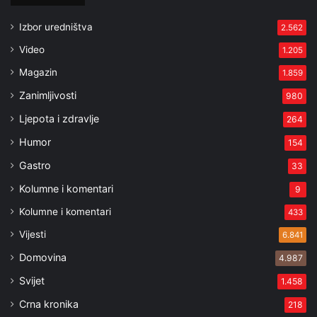
Izbor uredništva
2.562
Video
1.205
Magazin
1.859
Zanimljivosti
980
Ljepota i zdravlje
264
Humor
154
Gastro
33
Kolumne i komentari
9
Kolumne i komentari
433
Vijesti
6.841
Domovina
4.987
Svijet
1.458
Crna kronika
218