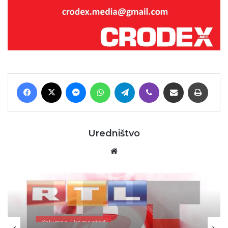
Facebook
X
Messenger
WhatsApp
Telegram
Viber
Podijeli putem E-maila
Printaj
Uredništvo
Website
Kolumne i komentari