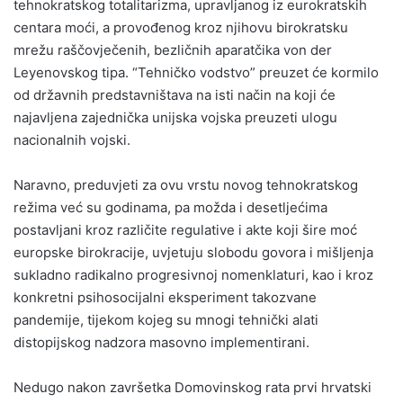
tehnokratskog totalitarizma, upravljanog iz eurokratskih
centara moći, a provođenog kroz njihovu birokratsku
mrežu raščovječenih, bezličnih aparatčika von der
Leyenovskog tipa. “Tehničko vodstvo” preuzet će kormilo
od državnih predstavništava na isti način na koji će
najavljena zajednička unijska vojska preuzeti ulogu
nacionalnih vojski.
Naravno, preduvjeti za ovu vrstu novog tehnokratskog
režima već su godinama, pa možda i desetljećima
postavljani kroz različite regulative i akte koji šire moć
europske birokracije, uvjetuju slobodu govora i mišljenja
sukladno radikalno progresivnoj nomenklaturi, kao i kroz
konkretni psihosocijalni eksperiment takozvane
pandemije, tijekom kojeg su mnogi tehnički alati
distopijskog nadzora masovno implementirani.
Nedugo nakon završetka Domovinskog rata prvi hrvatski