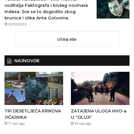
voditelja Faktografa i bivšeg novinara
Indexa. Sve se to dogodilo zbog
krunice i slike Ante Gotovine
20/12/2023
Učitaj više
NAJNOVIJE
TRI DESETLJEĆA KRIKOVA
ZATAJENA ULOGA HVO-a
OČAJNIKA
U “OLUJI”
17 sati ago
19 sati ago