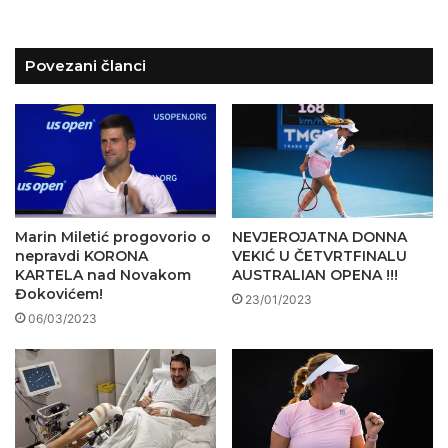
Povezani članci
Marin Miletić progovorio o
NEVJEROJATNA DONNA
nepravdi KORONA
VEKIĆ U ČETVRTFINALU
KARTELA nad Novakom
AUSTRALIAN OPENA !!!
Đokovićem!
23/01/2023
06/03/2023