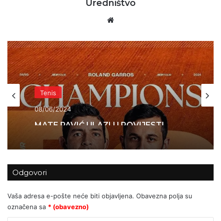
Uredništvo
Website
Tenis
08/06/2024
MATE PAVIĆ ULAZI U POVIJEST!
Odgovori
Vaša adresa e-pošte neće biti objavljena.
Obavezna polja su
označena sa
* (obavezno)