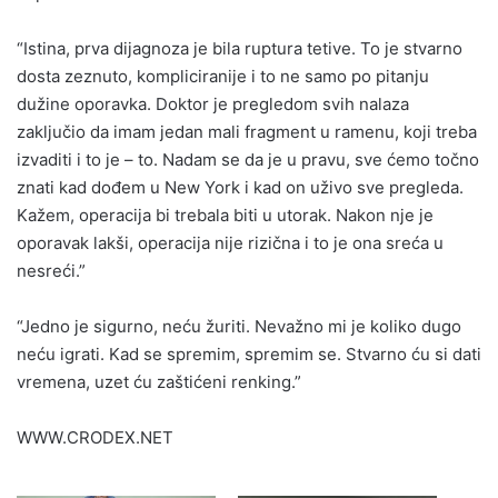
“Istina, prva dijagnoza je bila ruptura tetive. To je stvarno
dosta zeznuto, kompliciranije i to ne samo po pitanju
dužine oporavka. Doktor je pregledom svih nalaza
zaključio da imam jedan mali fragment u ramenu, koji treba
izvaditi i to je – to. Nadam se da je u pravu, sve ćemo točno
znati kad dođem u New York i kad on uživo sve pregleda.
Kažem, operacija bi trebala biti u utorak. Nakon nje je
oporavak lakši, operacija nije rizična i to je ona sreća u
nesreći.”
“Jedno je sigurno, neću žuriti. Nevažno mi je koliko dugo
neću igrati. Kad se spremim, spremim se. Stvarno ću si dati
vremena, uzet ću zaštićeni renking.”
WWW.CRODEX.NET