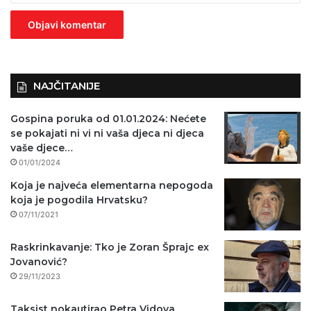
z
n
o
)
NAJČITANIJE
Gospina poruka od 01.01.2024: Nećete
se pokajati ni vi ni vaša djeca ni djeca
vaše djece…
01/01/2024
Koja je najveća elementarna nepogoda
koja je pogodila Hrvatsku?
07/11/2021
Raskrinkavanje: Tko je Zoran Šprajc ex
Jovanović?
29/11/2023
Taksist nokautirao Petra Vidova,