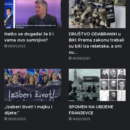
Nešto se događa! Je li i
DRUŠTVO ODABRANIH u
vama ovo sumnjivo?
BiH: Prema zakonu trebali
su biti iza rešetaka, a oni
09/01/2022
su…
30/09/2021
„Izaberi život! I majku i
SPOMEN NA UBIJENE
dijete.”
FRANJEVCE
19/05/2025
14/02/2025