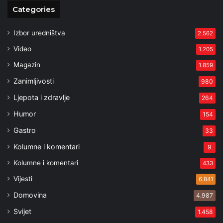
Categories
Izbor uredništva
2.562
Video
1.205
Magazin
1.859
Zanimljivosti
980
Ljepota i zdravlje
264
Humor
154
Gastro
33
Kolumne i komentari
9
Kolumne i komentari
433
Vijesti
6.841
Domovina
4.987
Svijet
1.458