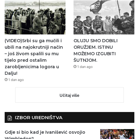
(VIDEO)Srbi su ga mučili i
OLUJU SMO DOBILI
ubili na najokrutniji način
ORUŽJEM. ISTINU
– još živom spalili su mu
MOŽEMO IZGUBITI
tijelo pred ostalim
ŠUTNJOM.
zarobljenicima logora u
1 dan ago
Dalju!
1 dan ago
Učitaj više
IZBOR UREDNIŠTVA
Gdje si bio kad je Ivanišević osvojio
Wimbledon?