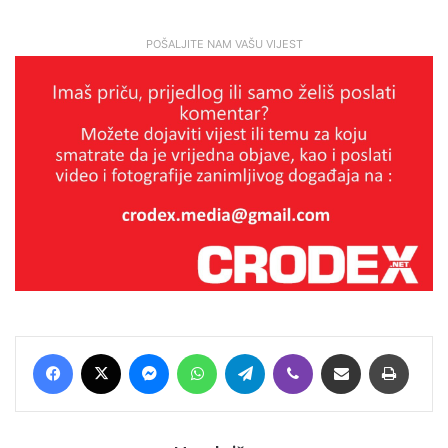
POŠALJITE NAM VAŠU VIJEST
Facebook
X
Messenger
WhatsApp
Telegram
Viber
Podijeli putem E-maila
Printaj