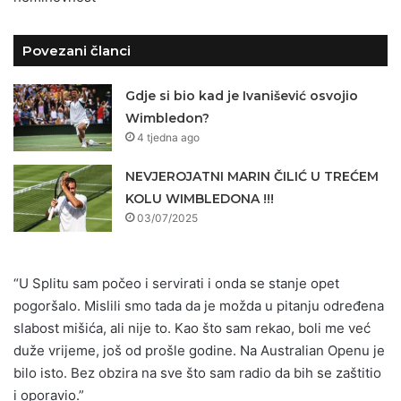
Povezani članci
Gdje si bio kad je Ivanišević osvojio
Wimbledon?
4 tjedna ago
NEVJEROJATNI MARIN ČILIĆ U TREĆEM
KOLU WIMBLEDONA !!!
03/07/2025
“U Splitu sam počeo i servirati i onda se stanje opet
pogoršalo. Mislili smo tada da je možda u pitanju određena
slabost mišića, ali nije to. Kao što sam rekao, boli me već
duže vrijeme, još od prošle godine. Na Australian Openu je
bilo isto. Bez obzira na sve što sam radio da bih se zaštitio
i oporavio.”