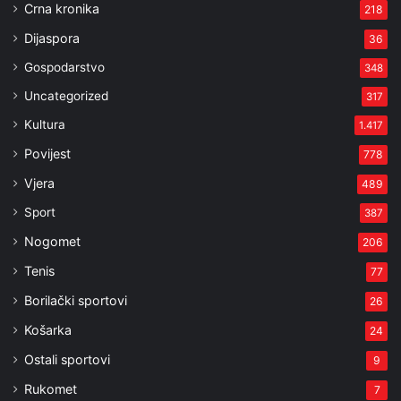
Crna kronika
218
Dijaspora
36
Gospodarstvo
348
Uncategorized
317
Kultura
1.417
Povijest
778
Vjera
489
Sport
387
Nogomet
206
Tenis
77
Borilački sportovi
26
Košarka
24
Ostali sportovi
9
Rukomet
7