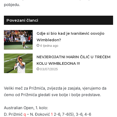
pobjedu.
Povezani članci
Gdje si bio kad je Ivanišević osvojio
Wimbledon?
4 tjedna ago
NEVJEROJATNI MARIN ČILIĆ U TREĆEM
KOLU WIMBLEDONA !!!
03/07/2025
Veliki meč za Prižmića, zvijezda je zasjala, vjerujemo da
ćemo od Prižmića gledati sve bolje i bolje predstave.
Australian Open, 1. kolo:
D. Prižmić
q
– N. Đoković
1
2-6, 7-6(5), 3-6, 4-6