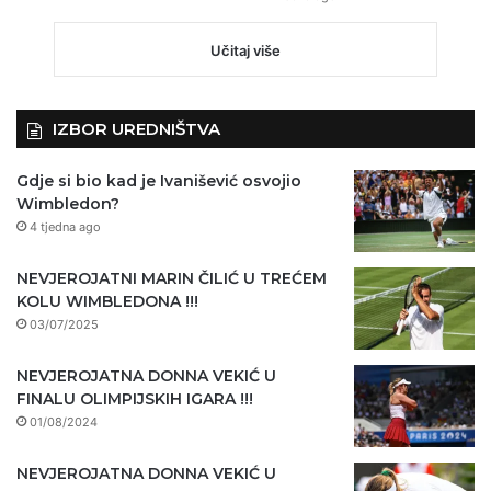
Učitaj više
IZBOR UREDNIŠTVA
Gdje si bio kad je Ivanišević osvojio
Wimbledon?
4 tjedna ago
NEVJEROJATNI MARIN ČILIĆ U TREĆEM
KOLU WIMBLEDONA !!!
03/07/2025
NEVJEROJATNA DONNA VEKIĆ U
FINALU OLIMPIJSKIH IGARA !!!
01/08/2024
NEVJEROJATNA DONNA VEKIĆ U