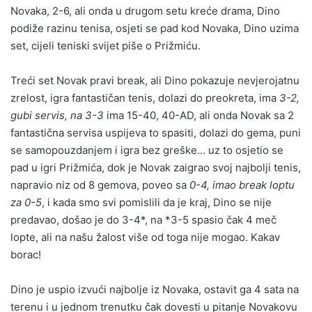
Novaka, 2-6, ali onda u drugom setu kreće drama, Dino
podiže razinu tenisa, osjeti se pad kod Novaka, Dino uzima
set, cijeli teniski svijet piše o Prižmiću.
Treći set Novak pravi break, ali Dino pokazuje nevjerojatnu
zrelost, igra fantastičan tenis, dolazi do preokreta, ima
3-2,
gubi servis, na 3-3
ima 15-40, 40-AD, ali onda Novak sa 2
fantastična servisa uspijeva to spasiti, dolazi do gema, puni
se samopouzdanjem i igra bez greške… uz to osjetio se
pad u igri Prižmića, dok je Novak zaigrao svoj najbolji tenis,
napravio niz od 8 gemova, poveo sa
0-4, imao break loptu
za 0-5
, i kada smo svi pomislili da je kraj, Dino se nije
predavao, došao je do 3-4*, na *3-5 spasio čak 4 meč
lopte, ali na našu žalost više od toga nije mogao. Kakav
borac!
Dino je uspio izvući najbolje iz Novaka, ostavit ga 4 sata na
terenu i u jednom trenutku čak dovesti u pitanje Novakovu