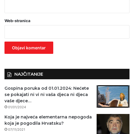
b
a
Web-stranica
v
e
z
n
o
)
NAJČITANIJE
Gospina poruka od 01.01.2024: Nećete
se pokajati ni vi ni vaša djeca ni djeca
vaše djece…
01/01/2024
Koja je najveća elementarna nepogoda
koja je pogodila Hrvatsku?
07/11/2021