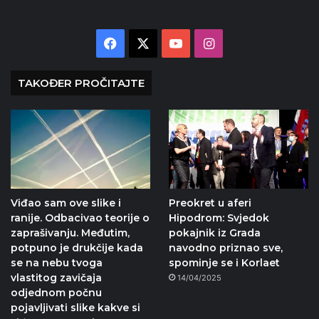
Facebook
X
YouTube
Instagram
TAKOĐER PROČITAJTE
Viđao sam ove slike i
Preokret u aferi
ranije. Odbacivao teorije o
Hipodrom: Svjedok
zaprašivanju. Međutim,
pokajnik iz Grada
potpuno je drukčije kada
navodno priznao sve,
se na nebu tvoga
spominje se i Korlaet
vlastitog zavičaja
14/04/2025
odjednom počnu
pojavljivati slike kakve si