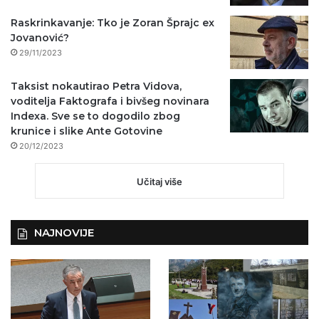
Raskrinkavanje: Tko je Zoran Šprajc ex
Jovanović?
29/11/2023
Taksist nokautirao Petra Vidova,
voditelja Faktografa i bivšeg novinara
Indexa. Sve se to dogodilo zbog
krunice i slike Ante Gotovine
20/12/2023
Učitaj više
NAJNOVIJE