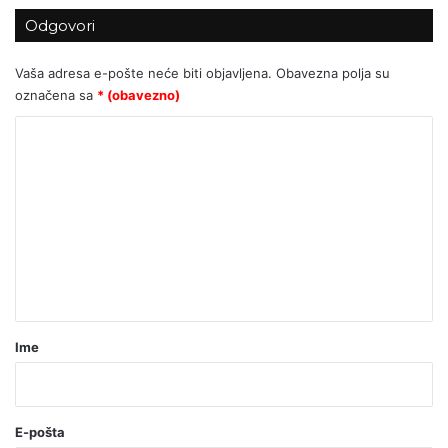
MATE PAVIĆ ULAZI U POVIJEST!
Odgovori
Vaša adresa e-pošte neće biti objavljena.
Obavezna polja su
označena sa
* (obavezno)
K
o
m
e
n
t
a
r
Ime
*
(
o
E-pošta