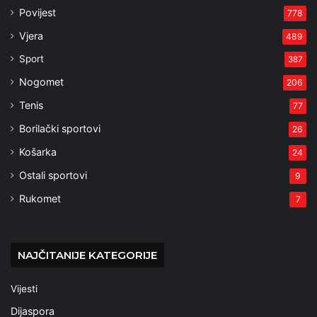
Povijest
778
Vjera
489
Sport
387
Nogomet
206
Tenis
77
Borilački sportovi
26
Košarka
24
Ostali sportovi
9
Rukomet
7
NAJČITANIJE KATEGORIJE
Vijesti
Dijaspora