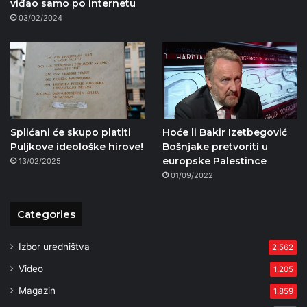
viđao samo po internetu
03/02/2024
Splićani će skupo platiti
Hoće li Bakir Izetbegović
Puljkove ideološke hirove!
Bošnjake pretvoriti u
europske Palestince
13/02/2025
01/09/2022
Categories
Izbor uredništva
2.562
Video
1.205
Magazin
1.859