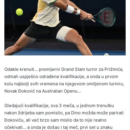
Odakle krenuti… premijerni Grand Slam turnir za Prižmića,
odmah uspješno odrađene kvalifikacije, a onda u prvom
kolu najbolji svih vremena na njegovom omiljenom turniru,
Novak Đoković na Australian Openu…
Gledajući kvalifikacije, sva 3 meča, u jednom trenutku
nakon ždrijeba sam pomislio, pa Dino možda može parirati
Đokoviću, ali već brzo sam mislio da to nije realno
očekivati… a onda je došao i taj meč, prvi set u znaku