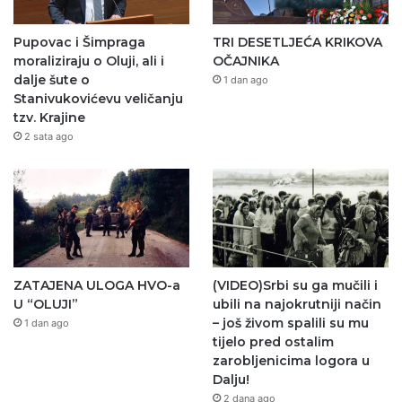
Pupovac i Šimpraga
TRI DESETLJEĆA KRIKOVA
moraliziraju o Oluji, ali i
OČAJNIKA
dalje šute o
1 dan ago
Stanivukovićevu veličanju
tzv. Krajine
2 sata ago
ZATAJENA ULOGA HVO-a
(VIDEO)Srbi su ga mučili i
U “OLUJI”
ubili na najokrutniji način
– još živom spalili su mu
1 dan ago
tijelo pred ostalim
zarobljenicima logora u
Dalju!
2 dana ago