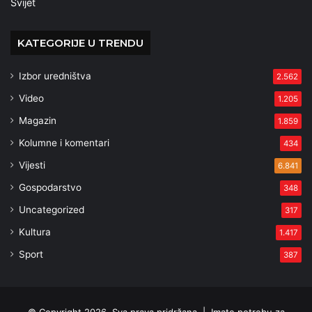
Svijet
KATEGORIJE U TRENDU
Izbor uredništva
2.562
Video
1.205
Magazin
1.859
Kolumne i komentari
434
Vijesti
6.841
Gospodarstvo
348
Uncategorized
317
Kultura
1.417
Sport
387
© Copyright 2026, Sva prava pridržana |
Imate potrebu za