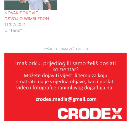
NOVAK ĐOKOVIĆ
OSVOJIO WIMBLEDON
11/07/2021
U "Tenis"
POŠALJITE NAM VAŠU VIJEST