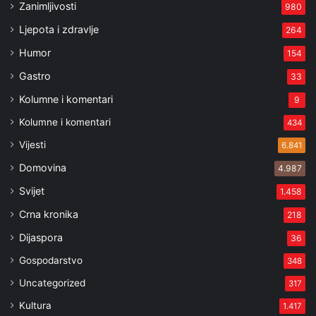
Zanimljivosti
980
Ljepota i zdravlje
264
Humor
154
Gastro
33
Kolumne i komentari
9
Kolumne i komentari
434
Vijesti
6.841
Domovina
4.987
Svijet
1.458
Crna kronika
218
Dijaspora
36
Gospodarstvo
348
Uncategorized
317
Kultura
1.417