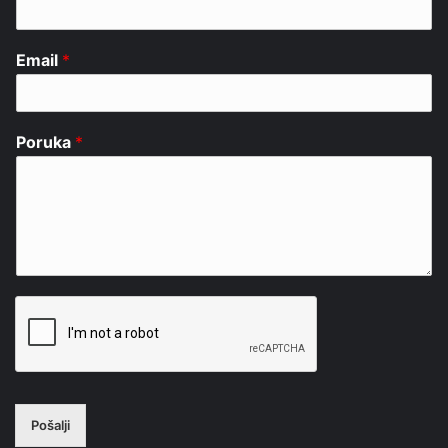
Email
*
Poruka
*
Pošalji