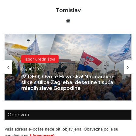
Tomislav
Website
Domovina
Izbor uredništva
04/06/2026
Skok 2 – operacija koja je spasila
06/06/2026
Bihać – 1995.
Odgovori
(VIDEO) Ovo je Hrvatska! Nadnaravne
slike s ulica Zagreba, desetine tisuća
Vaša adresa e-pošte neće biti objavljena.
Obavezna polja su
mladih slave Gospodina
označena sa
* (obavezno)