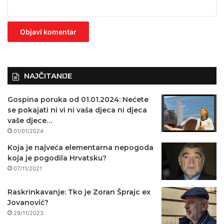
e
z
n
o
)
NAJČITANIJE
Gospina poruka od 01.01.2024: Nećete
se pokajati ni vi ni vaša djeca ni djeca
vaše djece…
01/01/2024
Koja je najveća elementarna nepogoda
koja je pogodila Hrvatsku?
07/11/2021
Raskrinkavanje: Tko je Zoran Šprajc ex
Jovanović?
29/11/2023