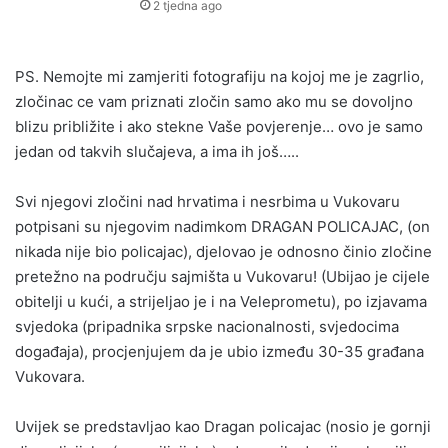
2 tjedna ago
PS. Nemojte mi zamjeriti fotografiju na kojoj me je zagrlio,
zločinac ce vam priznati zločin samo ako mu se dovoljno
blizu približite i ako stekne Vaše povjerenje… ovo je samo
jedan od takvih slučajeva, a ima ih još…..
Svi njegovi zločini nad hrvatima i nesrbima u Vukovaru
potpisani su njegovim nadimkom DRAGAN POLICAJAC, (on
nikada nije bio policajac), djelovao je odnosno činio zločine
pretežno na području sajmišta u Vukovaru! (Ubijao je cijele
obitelji u kući, a strijeljao je i na Veleprometu), po izjavama
svjedoka (pripadnika srpske nacionalnosti, svjedocima
događaja), procjenjujem da je ubio između 30-35 građana
Vukovara.
Uvijek se predstavljao kao Dragan policajac (nosio je gornji