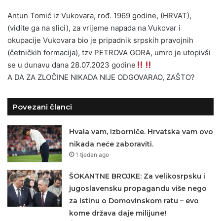
Antun Tomić iz Vukovara, rođ. 1969 godine, (HRVAT),
(vidite ga na slici), za vrijeme napada na Vukovar i
okupacije Vukovara bio je pripadnik srpskih pravojnih
(četničkih formacija), tzv PETROVA GORA, umro je utopivši
se u dunavu dana 28.07.2023 godine
A DA ZA ZLOČINE NIKADA NIJE ODGOVARAO, ZAŠTO?
Povezani članci
Hvala vam, izborniče. Hrvatska vam ovo
nikada neće zaboraviti.
1 tjedan ago
ŠOKANTNE BROJKE: Za velikosrpsku i
jugoslavensku propagandu više nego
za istinu o Domovinskom ratu – evo
kome država daje milijune!