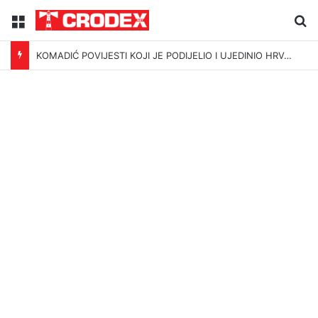
Menu
Tr
KOMADIĆ POVIJESTI KOJI JE PODIJELIO I UJEDINIO HRVATSKU