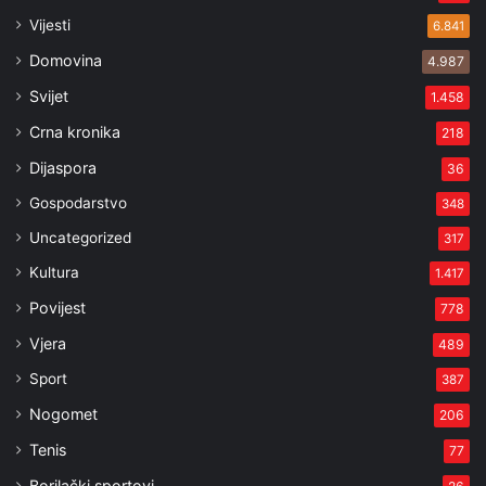
Vijesti
6.841
Domovina
4.987
Svijet
1.458
Crna kronika
218
Dijaspora
36
Gospodarstvo
348
Uncategorized
317
Kultura
1.417
Povijest
778
Vjera
489
Sport
387
Nogomet
206
Tenis
77
Borilački sportovi