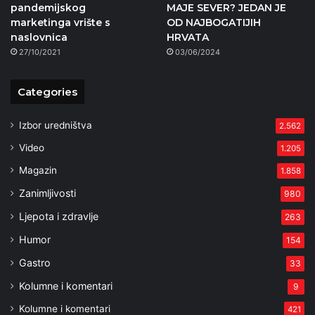
pandemijskog
MAJE SEVER? JEDAN JE
marketinga vrište s
OD NAJBOGATIJIH
naslovnica
HRVATA
27/10/2021
03/06/2024
Categories
Izbor uredništva
2.562
Video
1.205
Magazin
1.858
Zanimljivosti
980
Ljepota i zdravlje
263
Humor
154
Gastro
33
Kolumne i komentari
9
Kolumne i komentari
421