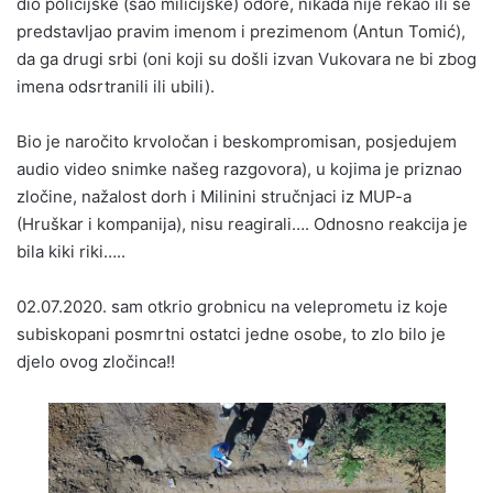
dio policijske (sao milicijske) odore, nikada nije rekao ili se
predstavljao pravim imenom i prezimenom (Antun Tomić),
da ga drugi srbi (oni koji su došli izvan Vukovara ne bi zbog
imena odsrtranili ili ubili).
Bio je naročito krvoločan i beskompromisan, posjedujem
audio video snimke našeg razgovora), u kojima je priznao
zločine, nažalost dorh i Milinini stručnjaci iz MUP-a
(Hruškar i kompanija), nisu reagirali…. Odnosno reakcija je
bila kiki riki…..
02.07.2020. sam otkrio grobnicu na veleprometu iz koje
subiskopani posmrtni ostatci jedne osobe, to zlo bilo je
djelo ovog zločinca!!