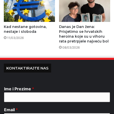
Kad nestane gotovina,
Danas je Dan žena:
nestaje i sloboda
Prisjetimo se hrvatskih
heroina koje su u vihoru
11/03/2026
rata pretrpjele najveću bol
08/03/2026
KONTAKTIRAJTE NAS
Ime i Prezime
*
Email
*