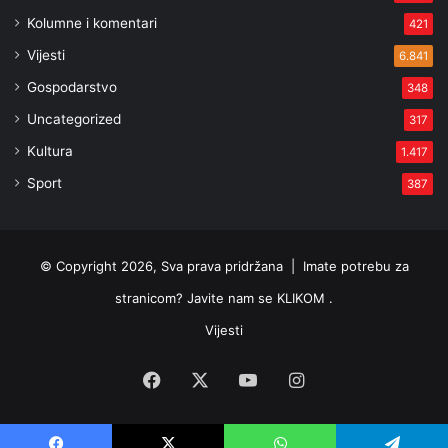
Kolumne i komentari
421
Vijesti
6.841
Gospodarstvo
348
Uncategorized
317
Kultura
1.417
Sport
387
© Copyright 2026, Sva prava pridržana |
Imate potrebu za
stranicom? Javite nam se KLIKOM .
Vijesti
Facebook
X
YouTube
Instagram