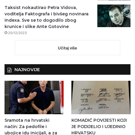
Taksist nokautirao Petra Vidova,
voditelja Faktografa i bivšeg novinara
Indexa. Sve se to dogodilo zbog
krunice i slike Ante Gotovine
20/12/2023
Učitaj više
NAJNOVIJE
Sramota na hrvatski
KOMADIĆ POVIJESTI KOJI
način: Za pedofile i
JE PODIJELIO I UJEDINIO
ubojice idu inicijali, a za
HRVATSKU