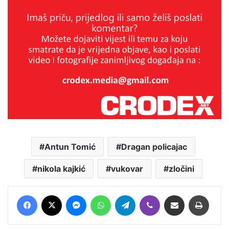
Antun Tomić
Dragan policajac
nikola kajkić
vukovar
zločini
Facebook
X
Messenger
WhatsApp
Telegram
Viber
Podijeli putem E-maila
Printaj