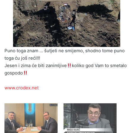
Puno toga znam … šutjeti ne smijemo, shodno tome puno
toga ću još reći!!!
Jesen i zima će biti zanimljive
koliko god Vam to smetalo
gospodo
www.crodex.net