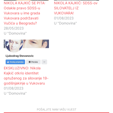
NIKOLA KAJKIĆ SE PITA:
NIKOLA KAJKIĆ: SDSS-ov
Odakle pravo SDSS-u
SILOVATELJ IZ
Vukovara u ime grada
VUKOVARA!
Vukovara podržavati
01/08/2023
Vučića u Beogradu?
U "Domovina"
28/05/2023
U "Domovina"
EKSKLUZIVNO: Nikola
Kajkić otkrio identitet
optuženog za silovanje 19-
godišnjakinje u Vukovaru
01/08/2023
U "Domovina"
POŠALJITE NAM VAŠU VIJEST