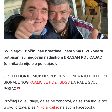
Svi njegovi zločini nad hrvatima i nesrbima u Vukovaru
potpisani su njegovim nadimkom DRAGAN POLICAJAC
(on nikada nije bio policajac).
JESU LI 𝐃𝐎𝐑𝐇 i 𝐌𝐔𝐏 NESPOSOBNI ILI NEMAJU POLITIČKI
SIGNAL ZNOG
KOALICIJE HDZ I SDSS
DA RADE SVOJ
POSAO
Pročitaj i dijeli dalje, da se ne zaboravi, da se zna tko je tko
u ovoj državi, piše
Nikola Kajkić
na svom Facebooku