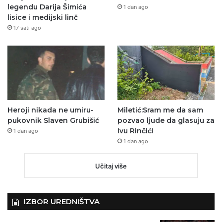
legendu Darija Šimića
1 dan ago
lisice i medijski linč
17 sati ago
Heroji nikada ne umiru-
Miletić:Sram me da sam
pukovnik Slaven Grubišić
pozvao ljude da glasuju za
Ivu Rinčić!
1 dan ago
1 dan ago
Učitaj više
IZBOR UREDNIŠTVA