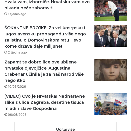
Hvala vam, izborniče. Hrvatska vam ovo
nikada neće zaboraviti.
1 tjedan ago
ŠOKANTNE BROJKE: Za velikosrpsku i
jugoslavensku propagandu više nego
za istinu o Domovinskom ratu – evo
kome država daje milijune!
2 tjedna ago
Zapamtite dobro lice ove ubijene
hrvatske djevojčice: Augustina
Grebenar učinila je za naš narod više
nego itko
10/06/2026
(VIDEO) Ovo je Hrvatska! Nadnaravne
slike s ulica Zagreba, desetine tisuća
mladih slave Gospodina
06/06/2026
Učitaj više