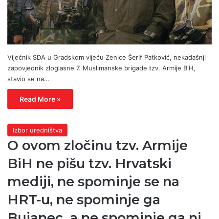
Vijećnik SDA u Gradskom vijeću Zenice Šerif Patković, nekadašnji
zapovjednik zloglasne 7. Muslimanske brigade tzv. Armije BiH,
stavio se na…
Read More »
Izbor uredništva
O ovom zločinu tzv. Armije
BiH ne pišu tzv. Hrvatski
mediji, ne spominje se na
HRT-u, ne spominje ga
Bujanec, a ne spominje ga ni