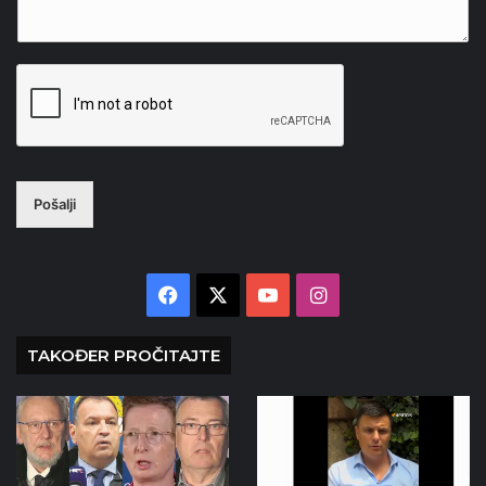
Pošalji
Facebook
X
YouTube
Instagram
TAKOĐER PROČITAJTE