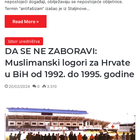
nepostojeći događaji, obilježavaju se nepostojeće obljetnice.
Termin “antifašizam” izašao je iz Staljinove…
Read More »
Izbor uredništva
DA SE NE ZABORAVI:
Muslimanski logori za Hrvate
u BiH od 1992. do 1995. godine
20/02/2024
0
3.510