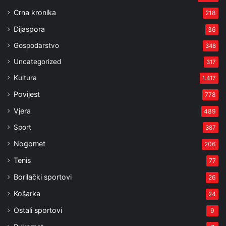
Crna kronika
218
Dijaspora
36
Gospodarstvo
348
Uncategorized
317
Kultura
1.417
Povijest
778
Vjera
489
Sport
387
Nogomet
206
Tenis
77
Borilački sportovi
26
Košarka
24
Ostali sportovi
9