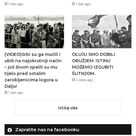
1 dan ago
1 dan ago
(VIDEO)Srbi su ga mučili i
OLUJU SMO DOBILI
ubili na najokrutniji način
ORUŽJEM. ISTINU
– još živom spalili su mu
MOŽEMO IZGUBITI
tijelo pred ostalim
ŠUTNJOM.
zarobljenicima logora u
2 dana ago
Dalju!
1 dan ago
Učitaj više
Zapratite nas na facebooku