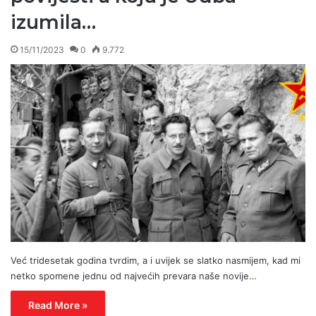
izumila…
15/11/2023
0
9.772
Već tridesetak godina tvrdim, a i uvijek se slatko nasmijem, kad mi
netko spomene jednu od najvećih prevara naše novije…
Read More »