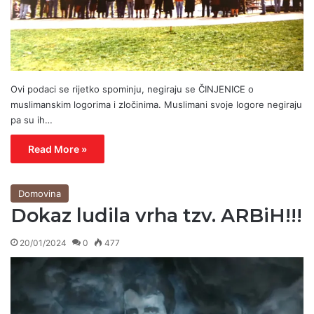
Ovi podaci se rijetko spominju, negiraju se ČINJENICE o
muslimanskim logorima i zločinima. Muslimani svoje logore negiraju
pa su ih…
Read More »
Domovina
Dokaz ludila vrha tzv. ARBiH!!!
20/01/2024
0
477