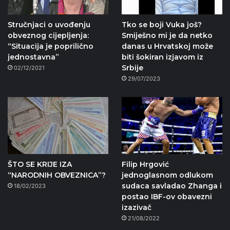
Stručnjaci o uvođenju
Tko se boji Vuka još?
obveznog cijepljenja:
Smiješno mi je da netko
“Situacija je poprilično
danas u Hrvatskoj može
jednostavna”
biti šokiran izjavom iz
Srbije
02/12/2021
29/07/2023
ŠTO SE KRIJE IZA
Filip Hrgović
“NARODNIH OBVEZNICA”?
jednoglasnom odlukom
sudaca savladao Zhanga i
18/02/2023
postao IBF-ov obavezni
izazivač
21/08/2022