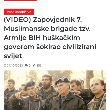
Izbor uredništva
(VIDEO) Zapovjednik 7.
Muslimanske brigade tzv.
Armije BiH huškačkim
govorom šokirao civilizirani
svijet
31/10/2023
0
853