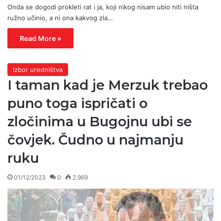
Onda se dogodi prokleti rat i ja, koji nikog nisam ubio niti ništa
ružno učinio, a ni ona kakvog zla…
Read More »
Izbor uredništva
I taman kad je Merzuk trebao
puno toga ispričati o
zločinima u Bugojnu ubi se
čovjek. Čudno u najmanju
ruku
01/12/2023
0
2.969