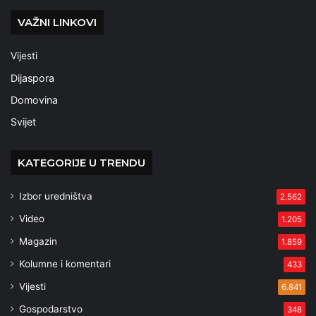
VAŽNI LINKOVI
Vijesti
Dijaspora
Domovina
Svijet
KATEGORIJE U TRENDU
Izbor uredništva
2.562
Video
1.205
Magazin
1.859
Kolumne i komentari
433
Vijesti
6.841
Gospodarstvo
348