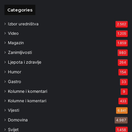
Categories
Izbor uredništva
2.562
Video
1.205
Magazin
1.859
Zanimljivosti
980
Ljepota i zdravlje
264
Humor
154
Gastro
33
Kolumne i komentari
9
Kolumne i komentari
433
Vijesti
6.841
Domovina
4.987
Svijet
1.458