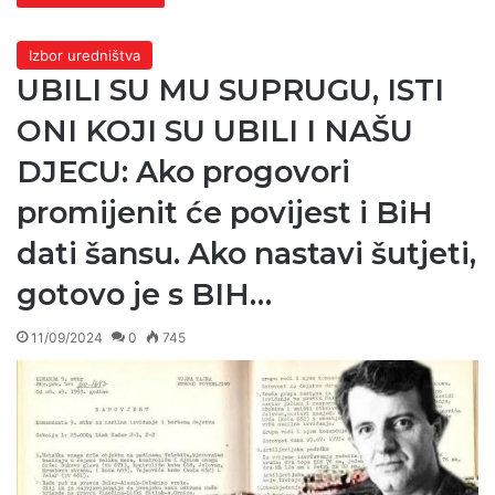
Izbor uredništva
UBILI SU MU SUPRUGU, ISTI
ONI KOJI SU UBILI I NAŠU
DJECU: Ako progovori
promijenit će povijest i BiH
dati šansu. Ako nastavi šutjeti,
gotovo je s BIH…
11/09/2024
0
745