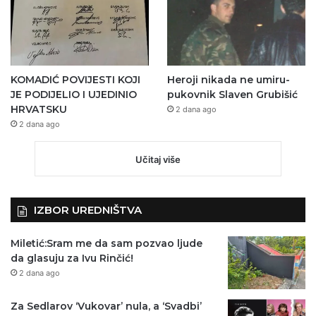
KOMADIĆ POVIJESTI KOJI
Heroji nikada ne umiru-
JE PODIJELIO I UJEDINIO
pukovnik Slaven Grubišić
HRVATSKU
2 dana ago
2 dana ago
Učitaj više
IZBOR UREDNIŠTVA
Miletić:Sram me da sam pozvao ljude
da glasuju za Ivu Rinčić!
2 dana ago
Za Sedlarov ‘Vukovar’ nula, a ‘Svadbi’