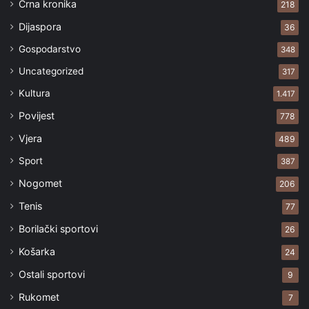
Crna kronika
218
Dijaspora
36
Gospodarstvo
348
Uncategorized
317
Kultura
1.417
Povijest
778
Vjera
489
Sport
387
Nogomet
206
Tenis
77
Borilački sportovi
26
Košarka
24
Ostali sportovi
9
Rukomet
7