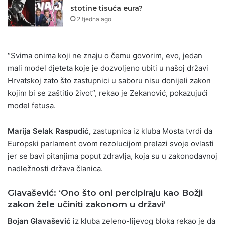
stotine tisuća eura?
2 tjedna ago
“Svima onima koji ne znaju o čemu govorim, evo, jedan
mali model djeteta koje je dozvoljeno ubiti u našoj državi
Hrvatskoj zato što zastupnici u saboru nisu donijeli zakon
kojim bi se zaštitio život”, rekao je Zekanović, pokazujući
model fetusa.
Marija Selak Raspudić,
zastupnica iz kluba Mosta tvrdi da
Europski parlament ovom rezolucijom prelazi svoje ovlasti
jer se bavi pitanjima poput zdravlja, koja su u zakonodavnoj
nadležnosti država članica.
Glavašević: ‘Ono što oni percipiraju kao Božji
zakon žele učiniti zakonom u državi’
Bojan Glavašević
iz kluba zeleno-lijevog bloka rekao je da