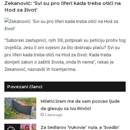
Zekanović: ‘Svi su pro liferi kada treba otići na
Hod za život’
“Saborski zastupnici, njih 39, potpisali su peticiju protiv tog
izvješća. Jesu li oni svjesni za što dobivaju plaću? Svi su
pro liferi kada treba otići na Hod za život. Kada treba
donijeti zakon o zaštiti života, onda ih nema”, rekao je
Zekanović, nazvavši ih licemjerima.
Povezani članci
Miletić:Sram me da sam pozvao ljude
da glasuju za Ivu Rinčić!
2 dana ago
Za Sedlarov ‘Vukovar’ nula, a ‘Svadbi’