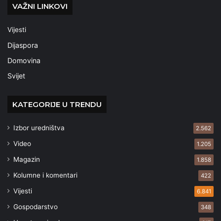
VAŽNI LINKOVI
Vijesti
Dijaspora
Domovina
Svijet
KATEGORIJE U TRENDU
Izbor uredništva
2.562
Video
1.205
Magazin
1.858
Kolumne i komentari
422
Vijesti
6.841
Gospodarstvo
348