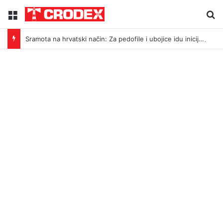
Menu
Tr
Sramota na hrvatski način: Za pedofile i ubojice idu inicijali, a za legendu Darija Šimića lisice i medijski linč