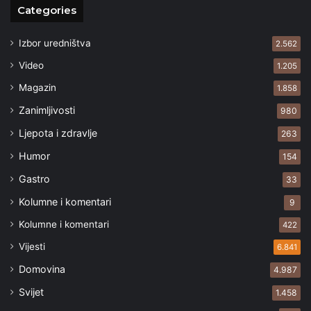
Categories
Izbor uredništva
2.562
Video
1.205
Magazin
1.858
Zanimljivosti
980
Ljepota i zdravlje
263
Humor
154
Gastro
33
Kolumne i komentari
9
Kolumne i komentari
422
Vijesti
6.841
Domovina
4.987
Svijet
1.458