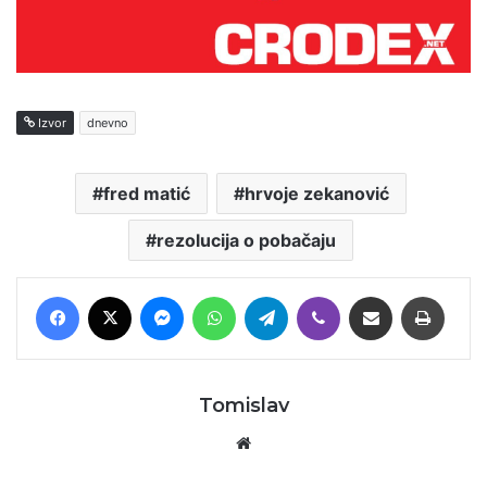
Izvor
dnevno
fred matić
hrvoje zekanović
rezolucija o pobačaju
Facebook
X
Messenger
WhatsApp
Telegram
Viber
Podijeli putem E-maila
Printaj
Tomislav
Website