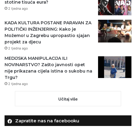
stotine tisuća eura?
2 tjedna ago
KADA KULTURA POSTANE PARAVAN ZA
POLITIČKI INŽENJERING: Kako je
Možemo! u Zagrebu upropastio sjajan
projekt za djecu
2 tjedna ago
MEDIJSKA MANIPULACIJA ILI
NOVINARSTVO? Zašto javnosti opet
nije prikazana cijela istina o sukobu na
Trgu?
2 tjedna ago
Učitaj više
Zapratite nas na facebooku