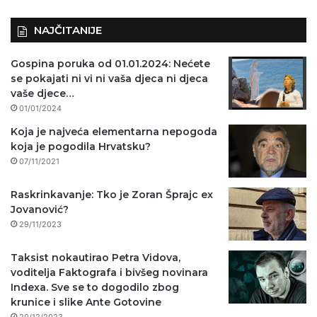
)
NAJČITANIJE
Gospina poruka od 01.01.2024: Nećete
se pokajati ni vi ni vaša djeca ni djeca
vaše djece…
01/01/2024
Koja je najveća elementarna nepogoda
koja je pogodila Hrvatsku?
07/11/2021
Raskrinkavanje: Tko je Zoran Šprajc ex
Jovanović?
29/11/2023
Taksist nokautirao Petra Vidova,
voditelja Faktografa i bivšeg novinara
Indexa. Sve se to dogodilo zbog
krunice i slike Ante Gotovine
20/12/2023