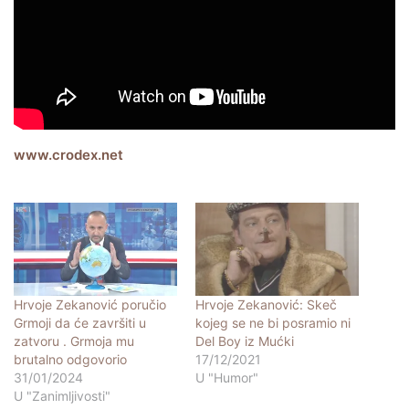
www.crodex.net
Hrvoje Zekanović poručio
Hrvoje Zekanović: Skeč
Grmoji da će završiti u
kojeg se ne bi posramio ni
zatvoru . Grmoja mu
Del Boy iz Mućki
brutalno odgovorio
17/12/2021
31/01/2024
U "Humor"
U "Zanimljivosti"