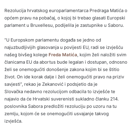
Rezolucija hrvatskog europarlamentarca Predraga Matića o
općem pravu na pobačaj, o kojoj bi trebao glasati Europski
parlament u Bruxellesu, podijelila je zastupnike u Saboru.
“U Europskom parlamentu događa se jedno od
najuzbudljivijih glasovanja u povijesti EU, radi se izvješću
našeg bivšeg kolege
Freda Matića
, kojim želi naložiti svim
članicama EU da abortus bude legalan i dostupan, odnosno
želi se onemogućiti donošenje zakona kojim bi se štitio
život. On ide korak dalje i želi onemogućiti pravo na priziv
savjesti”, rekao je Zekanović i podsjetio da je
Slovačka nedavno rezolucijom odbacila to izvješće te
najavio da će Hrvatski suverenisti sukladno članku 214.
poslovnika Sabora predložiti rezoluciju po uzoru na tu
zemlju, kojom će se onemogućiti usvajanje takvog
izvješća.