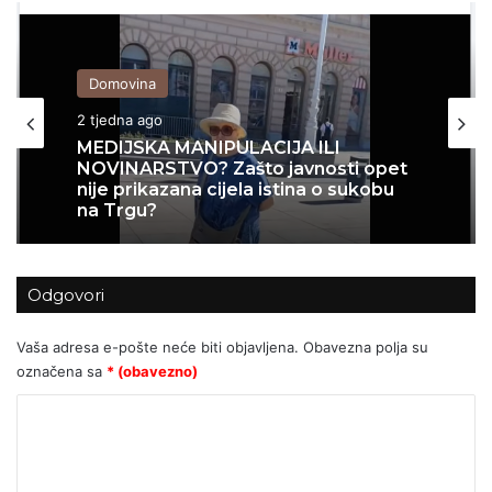
Domovina
Povijest
2 tjedna ago
3 tjedna ago
Kristalna noć bjelopoljskih Hrvata
MEDIJSKA MANIPULACIJA ILI
NOVINARSTVO? Zašto javnosti opet
Odgovori
nije prikazana cijela istina o sukobu
na Trgu?
Vaša adresa e-pošte neće biti objavljena.
Obavezna polja su
označena sa
* (obavezno)
K
o
m