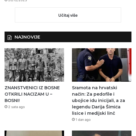
Učitaj više
NAJNOVIJE
ZNANSTVENICI IZ BOSNE
Sramota na hrvatski
OTKRILI NACIZAM U –
način: Za pedofile i
BOSNI!
ubojice idu inicijali, a za
legendu Darija Šimića
2 sata ago
lisice i medijski linč
1 dan ago