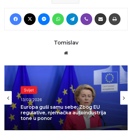
Facebook
X
Messenger
WhatsApp
Telegram
Viber
Podijeli putem E-maila
Printaj
Tomislav
Website
Svijet
Svijet
13/03/2026
13/03/2026
AI revolucija počela: Oracle sprema
otkaze za desetke tisuća ljudi