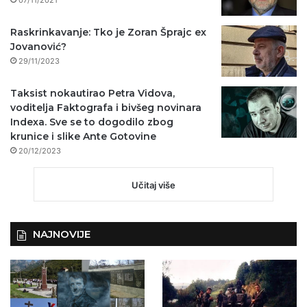
07/11/2021
Raskrinkavanje: Tko je Zoran Šprajc ex
Jovanović?
29/11/2023
Taksist nokautirao Petra Vidova,
voditelja Faktografa i bivšeg novinara
Indexa. Sve se to dogodilo zbog
krunice i slike Ante Gotovine
20/12/2023
Učitaj više
NAJNOVIJE