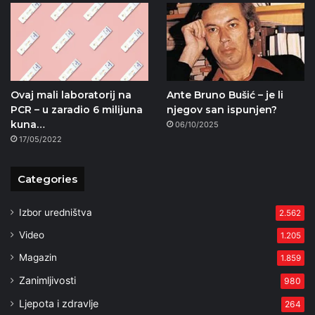
Ovaj mali laboratorij na
Ante Bruno Bušić – je li
PCR – u zaradio 6 milijuna
njegov san ispunjen?
kuna…
06/10/2025
17/05/2022
Categories
Izbor uredništva
2.562
Video
1.205
Magazin
1.859
Zanimljivosti
980
Ljepota i zdravlje
264