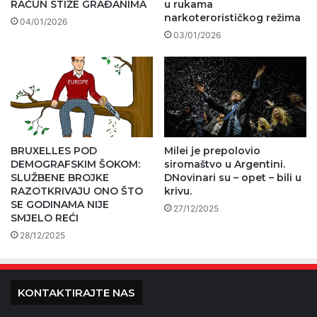
RAČUN STIŽE GRAĐANIMA
u rukama
narkoterorističkog režima
04/01/2026
03/01/2026
BRUXELLES POD
Milei je prepolovio
DEMOGRAFSKIM ŠOKOM:
siromaštvo u Argentini.
SLUŽBENE BROJKE
DNovinari su – opet – bili u
RAZOTKRIVAJU ONO ŠTO
krivu.
SE GODINAMA NIJE
27/12/2025
SMJELO REĆI
28/12/2025
KONTAKTIRAJTE NAS