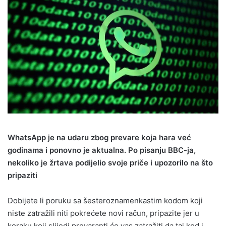
WhatsApp je na udaru zbog prevare koja hara već
godinama i ponovno je aktualna. Po pisanju BBC-ja,
nekoliko je žrtava podijelio svoje priče i upozorilo na što
pripaziti
Dobijete li poruku sa šesteroznamenkastim kodom koji
niste zatražili niti pokrećete novi račun, pripazite jer u
koraku koji slijedi prevaranti će vas zatražiti da taj kod i