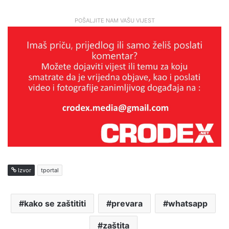
POŠALJITE NAM VAŠU VIJEST
Izvor
tportal
kako se zaštititi
prevara
whatsapp
zaštita