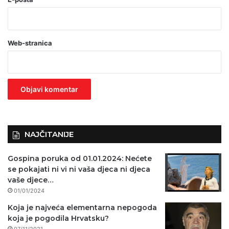
b
a
Web-stranica
v
e
z
n
o
)
NAJČITANIJE
Gospina poruka od 01.01.2024: Nećete
se pokajati ni vi ni vaša djeca ni djeca
vaše djece…
01/01/2024
Koja je najveća elementarna nepogoda
koja je pogodila Hrvatsku?