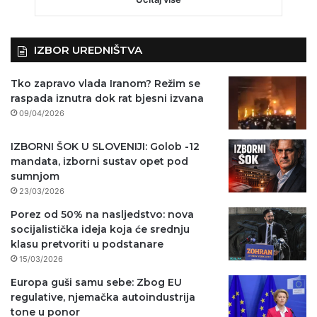
IZBOR UREDNIŠTVA
Tko zapravo vlada Iranom? Režim se
raspada iznutra dok rat bjesni izvana
09/04/2026
IZBORNI ŠOK U SLOVENIJI: Golob -12
mandata, izborni sustav opet pod
sumnjom
23/03/2026
Porez od 50% na nasljedstvo: nova
socijalistička ideja koja će srednju
klasu pretvoriti u podstanare
15/03/2026
Europa guši samu sebe: Zbog EU
regulative, njemačka autoindustrija
tone u ponor