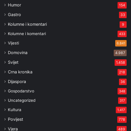
Humor
154
Gastro
33
Kolumne i komentari
9
Kolumne i komentari
433
Vijesti
6.841
Domovina
4.987
Svijet
1.458
Crna kronika
218
Dijaspora
36
Gospodarstvo
348
Uncategorized
317
Kultura
1.417
Povijest
778
Vjera
489