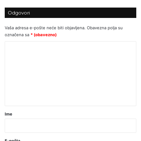
Europa guši samu sebe: Zbog EU
Odgovori
regulative, njemačka autoindustrija
tone u ponor
Vaša adresa e-pošte neće biti objavljena.
Obavezna polja su
označena sa
* (obavezno)
K
o
m
e
n
t
a
r
Ime
*
(
o
E-pošta