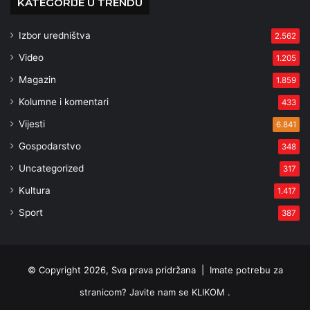
KATEGORIJE U TRENDU
Izbor uredništva
2.562
Video
1.205
Magazin
1.859
Kolumne i komentari
433
Vijesti
6.841
Gospodarstvo
348
Uncategorized
317
Kultura
1.417
Sport
387
© Copyright 2026, Sva prava pridržana |
Imate potrebu za
stranicom? Javite nam se KLIKOM .