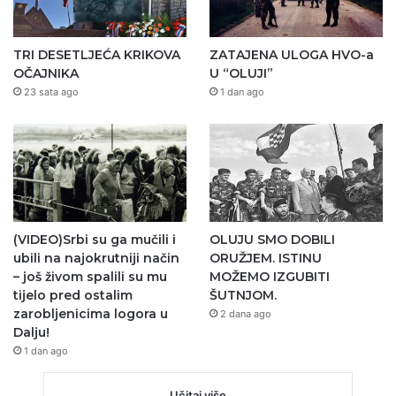
TRI DESETLJEĆA KRIKOVA
ZATAJENA ULOGA HVO-a
OČAJNIKA
U “OLUJI”
23 sata ago
1 dan ago
(VIDEO)Srbi su ga mučili i
OLUJU SMO DOBILI
ubili na najokrutniji način
ORUŽJEM. ISTINU
– još živom spalili su mu
MOŽEMO IZGUBITI
tijelo pred ostalim
ŠUTNJOM.
zarobljenicima logora u
2 dana ago
Dalju!
1 dan ago
Učitaj više