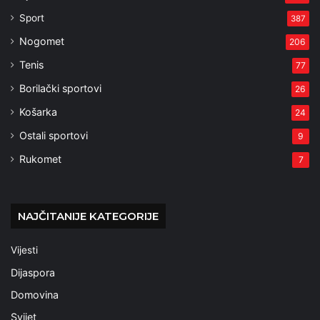
Sport
387
Nogomet
206
Tenis
77
Borilački sportovi
26
Košarka
24
Ostali sportovi
9
Rukomet
7
NAJČITANIJE KATEGORIJE
Vijesti
Dijaspora
Domovina
Svijet