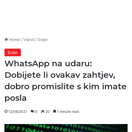
Home
/
Vijesti
/
Svijet
Svijet
WhatsApp na udaru:
Dobijete li ovakav zahtjev,
dobro promislite s kim imate
posla
12/06/2021
0
20
1 minute read