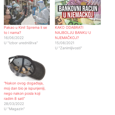
Pakao u Kini! Sprema li se
KAKO ODABRATI
to i nama?
NAJBOLJU BANKU U
16/06/2022
NJEMAČKOJ?
U "Izbor uredništva"
15/08/2021
U "Zanimljivosti"
“Nakon ovog događaja,
moj dan bio je ispunjeniji,
nego nakon posla koji
radim 8 sati”
28/03/2022
U "Magazin"