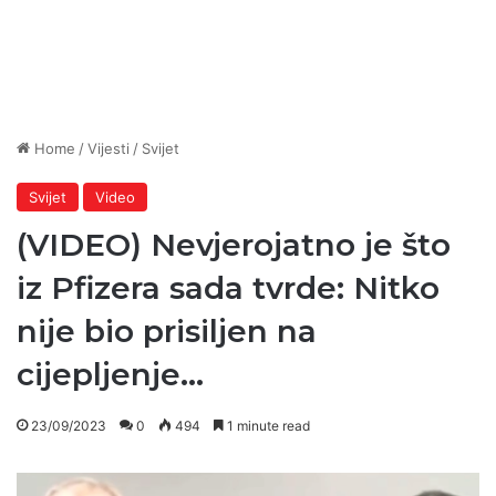
Home
/
Vijesti
/
Svijet
Svijet
Video
(VIDEO) Nevjerojatno je što
iz Pfizera sada tvrde: Nitko
nije bio prisiljen na
cijepljenje…
23/09/2023
0
494
1 minute read