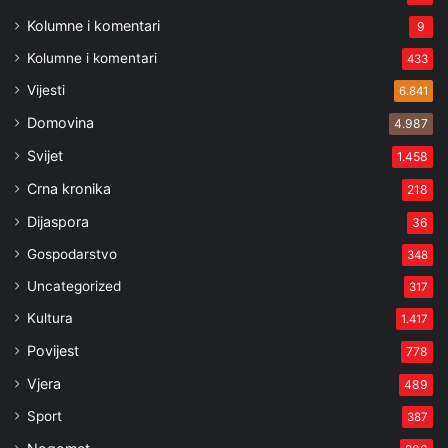
Kolumne i komentari
9
Kolumne i komentari
433
Vijesti
6.841
Domovina
4.987
Svijet
1.458
Crna kronika
218
Dijaspora
36
Gospodarstvo
348
Uncategorized
317
Kultura
1.417
Povijest
778
Vjera
489
Sport
387