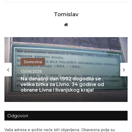
Tomislav
Website
Domovina
13/04/2026
Svijet
09/04/2026
Na današnji dan 1992 dogodila se
velika bitka za Livno. 34 godine od
obrane Livna i livanjskog kraja!
Tko zapravo vlada Iranom? Režim se
Odgovori
raspada iznutra dok rat bjesni izvana
Vaša adresa e-pošte neće biti objavljena.
Obavezna polja su