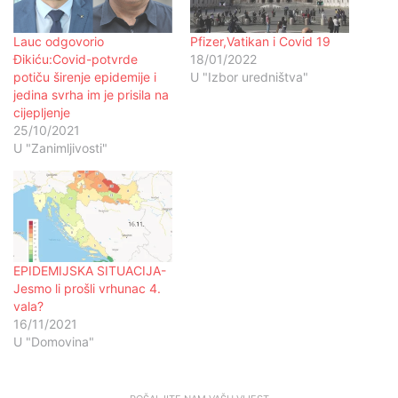
Lauc odgovorio
Pfizer,Vatikan i Covid 19
Đikiću:Covid-potvrde
18/01/2022
potiču širenje epidemije i
U "Izbor uredništva"
jedina svrha im je prisila na
cijepljenje
25/10/2021
U "Zanimljivosti"
EPIDEMIJSKA SITUACIJA-
Jesmo li prošli vrhunac 4.
vala?
16/11/2021
U "Domovina"