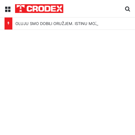
Menu
Tr
OLUJU SMO DOBILI ORUŽJEM. ISTINU MOŽEMO IZGUBITI ŠUTNJOM.