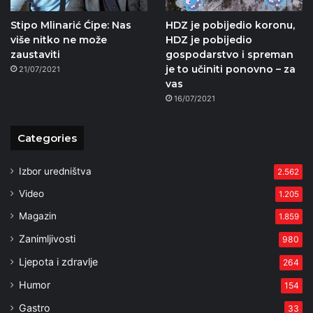
Stipo Mlinarić Ćipe: Nas
HDZ je pobijedio koronu,
više nitko ne može
HDZ je pobijedio
zaustaviti
gospodarstvo i spreman
je to učiniti ponovno – za
21/07/2021
vas
16/07/2021
Categories
Izbor uredništva
2.562
Video
1.205
Magazin
1.859
Zanimljivosti
980
Ljepota i zdravlje
264
Humor
154
Gastro
33