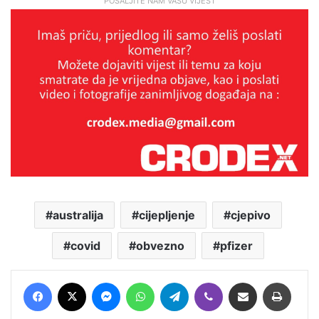
POŠALJITE NAM VAŠU VIJEST
australija
cijepljenje
cjepivo
covid
obvezno
pfizer
Facebook
X
Messenger
WhatsApp
Telegram
Viber
Podijeli putem E-maila
Printaj