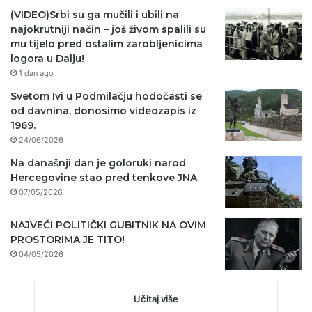
(VIDEO)Srbi su ga mučili i ubili na
najokrutniji način – još živom spalili su
mu tijelo pred ostalim zarobljenicima
logora u Dalju!
1 dan ago
Svetom Ivi u Podmilačju hodočasti se
od davnina, donosimo videozapis iz
1969.
24/06/2026
Na današnji dan je goloruki narod
Hercegovine stao pred tenkove JNA
07/05/2026
NAJVEĆI POLITIČKI GUBITNIK NA OVIM
PROSTORIMA JE TITO!
04/05/2026
Učitaj više