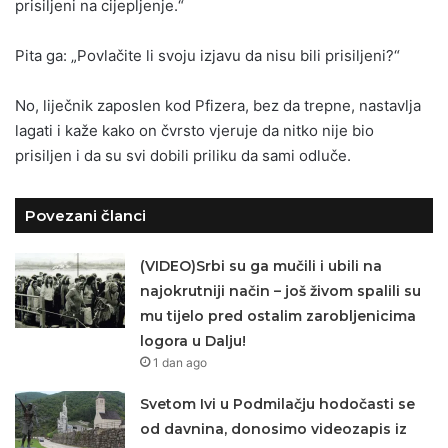
prisiljeni na cijepljenje.“
Pita
ga: „Povlačite li svoju izjavu da nisu bili prisiljeni?“
No, liječnik zaposlen kod Pfizera, bez da trepne, nastavlja
lagati i kaže kako on čvrsto vjeruje da nitko nije bio
prisiljen i da su svi dobili priliku da sami odluče.
Povezani članci
(VIDEO)Srbi su ga mučili i ubili na
najokrutniji način – još živom spalili su
mu tijelo pred ostalim zarobljenicima
logora u Dalju!
1 dan ago
Svetom Ivi u Podmilačju hodočasti se
od davnina, donosimo videozapis iz