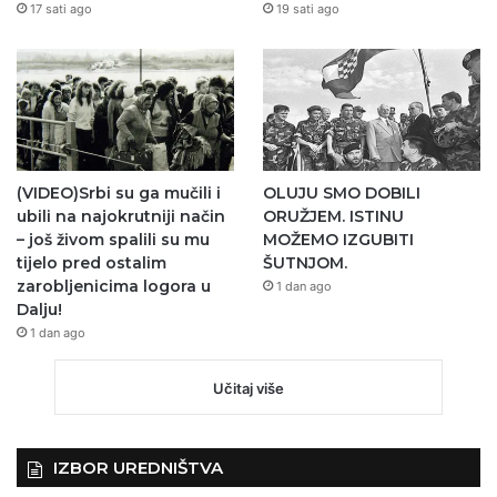
17 sati ago
19 sati ago
(VIDEO)Srbi su ga mučili i
OLUJU SMO DOBILI
ubili na najokrutniji način
ORUŽJEM. ISTINU
– još živom spalili su mu
MOŽEMO IZGUBITI
tijelo pred ostalim
ŠUTNJOM.
zarobljenicima logora u
1 dan ago
Dalju!
1 dan ago
Učitaj više
IZBOR UREDNIŠTVA