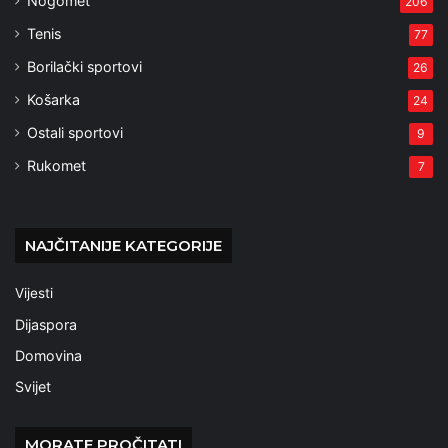
Nogomet
206
Tenis
77
Borilački sportovi
26
Košarka
24
Ostali sportovi
9
Rukomet
7
NAJČITANIJE KATEGORIJE
Vijesti
Dijaspora
Domovina
Svijet
MORATE PROČITATI