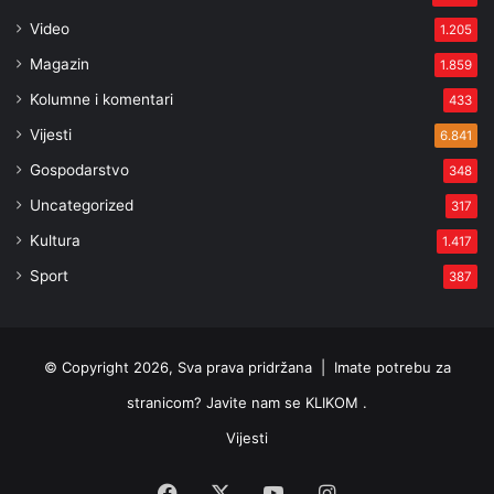
Video
1.205
Magazin
1.859
Kolumne i komentari
433
Vijesti
6.841
Gospodarstvo
348
Uncategorized
317
Kultura
1.417
Sport
387
© Copyright 2026, Sva prava pridržana |
Imate potrebu za
stranicom? Javite nam se KLIKOM .
Vijesti
Facebook
X
YouTube
Instagram