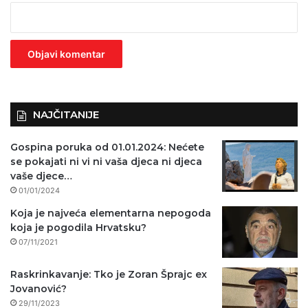
e
z
n
o
)
NAJČITANIJE
Gospina poruka od 01.01.2024: Nećete
se pokajati ni vi ni vaša djeca ni djeca
vaše djece…
01/01/2024
Koja je najveća elementarna nepogoda
koja je pogodila Hrvatsku?
07/11/2021
Raskrinkavanje: Tko je Zoran Šprajc ex
Jovanović?
29/11/2023