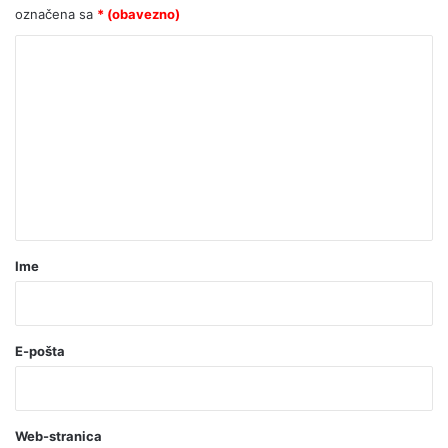
označena sa
* (obavezno)
K
o
m
e
n
t
a
r
Ime
*
(
o
E-pošta
b
a
Web-stranica
v