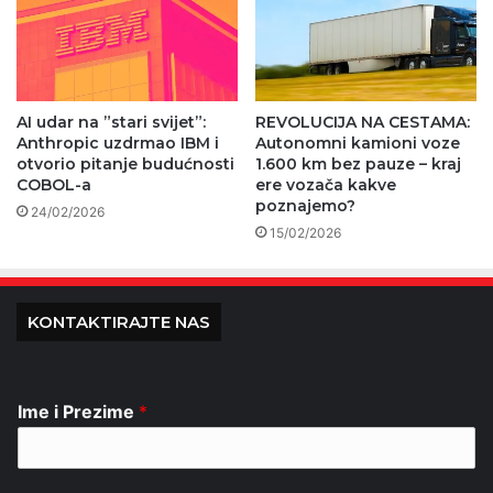
AI udar na ”stari svijet”:
REVOLUCIJA NA CESTAMA:
Anthropic uzdrmao IBM i
Autonomni kamioni voze
otvorio pitanje budućnosti
1.600 km bez pauze – kraj
COBOL-a
ere vozača kakve
poznajemo?
24/02/2026
15/02/2026
KONTAKTIRAJTE NAS
Ime i Prezime
*