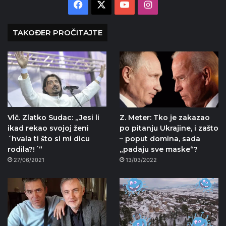
Facebook
X
YouTube
Instagram
TAKOĐER PROČITAJTE
Vlč. Zlatko Sudac: „Jesi li
Z. Meter: Tko je zakazao
ikad rekao svojoj ženi
po pitanju Ukrajine, i zašto
´hvala ti što si mi dicu
– poput domina, sada
rodila?!´“
„padaju sve maske“?
27/06/2021
13/03/2022