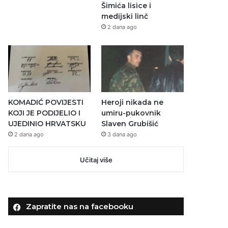
Šimića lisice i
medijski linč
2 dana ago
KOMADIĆ POVIJESTI
Heroji nikada ne
KOJI JE PODIJELIO I
umiru-pukovnik
UJEDINIO HRVATSKU
Slaven Grubišić
2 dana ago
3 dana ago
Učitaj više
Zapratite nas na facebooku