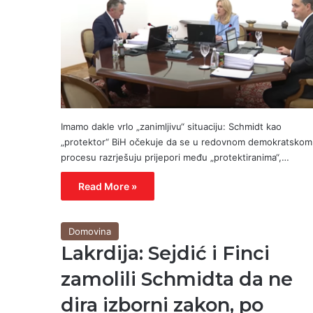
Imamo dakle vrlo „zanimljivu“ situaciju: Schmidt kao
„protektor“ BiH očekuje da se u redovnom demokratskom
procesu razrješuju prijepori među „protektiranima“,…
Read More »
Domovina
Lakrdija: Sejdić i Finci
zamolili Schmidta da ne
dira izborni zakon, po