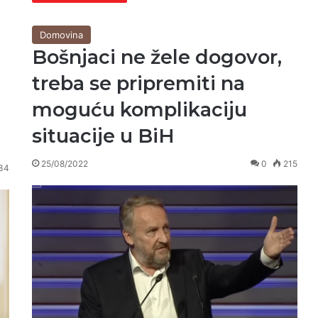
Domovina
Bošnjaci ne žele dogovor,
treba se pripremiti na
moguću komplikaciju
situacije u BiH
25/08/2022
0
215
34