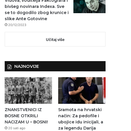
Vidova, voditelja Faktografa i
bivšeg novinara Indexa. Sve
se to dogodilo zbog krunice i
slike Ante Gotovine
20/12/2023
Učitaj više
NAJNOVIJE
ZNANSTVENICI IZ
Sramota na hrvatski
BOSNE OTKRILI
način: Za pedofile i
NACIZAM U – BOSNI!
ubojice idu inicijali, a
za legendu Darija
20 sati ago