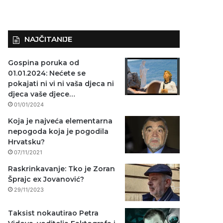
NAJČITANIJE
Gospina poruka od
01.01.2024: Nećete se
pokajati ni vi ni vaša djeca ni
djeca vaše djece…
01/01/2024
Koja je najveća elementarna
nepogoda koja je pogodila
Hrvatsku?
07/11/2021
Raskrinkavanje: Tko je Zoran
Šprajc ex Jovanović?
29/11/2023
Taksist nokautirao Petra