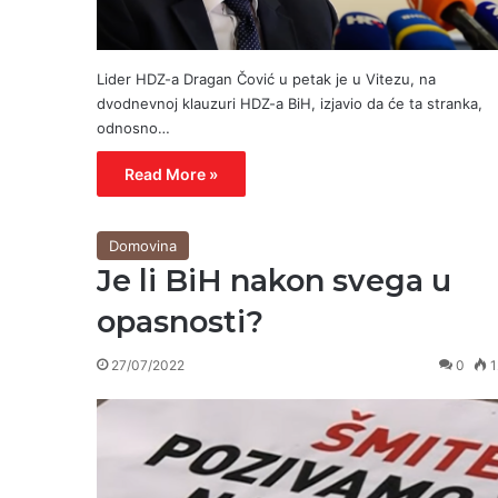
Lider HDZ-a Dragan Čović u petak je u Vitezu, na
dvodnevnoj klauzuri HDZ-a BiH, izjavio da će ta stranka,
odnosno…
Read More »
Domovina
Je li BiH nakon svega u
opasnosti?
27/07/2022
0
1