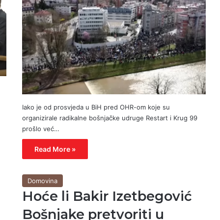
Iako je od prosvjeda u BiH pred OHR-om koje su
organizirale radikalne bošnjačke udruge Restart i Krug 99
prošlo već…
Read More »
Domovina
Hoće li Bakir Izetbegović
Bošnjake pretvoriti u