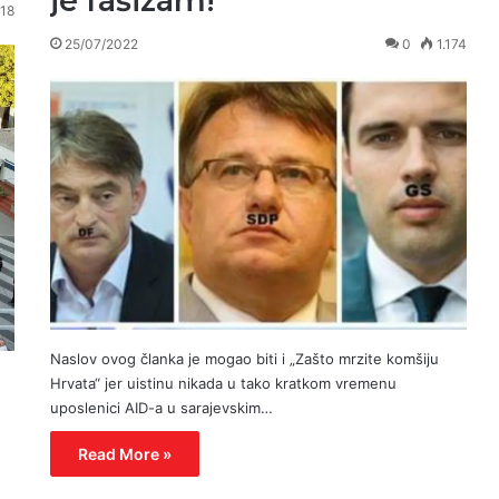
je fašizam!
18
25/07/2022
0
1.174
Naslov ovog članka je mogao biti i „Zašto mrzite komšiju
Hrvata“ jer uistinu nikada u tako kratkom vremenu
uposlenici AID-a u sarajevskim…
Read More »