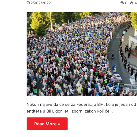
25/07/2022
0
4
Nakon najave da će se za Federaciju BIH, koja je jedan od
entiteta u BIH, donijeti izborni zakon koji će…
Read More »