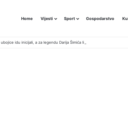
Home
Vijesti
Sport
Gospodarstvo
Ku
bojice idu inicijali, a za legendu Darija Šimića lisice i medijski linč