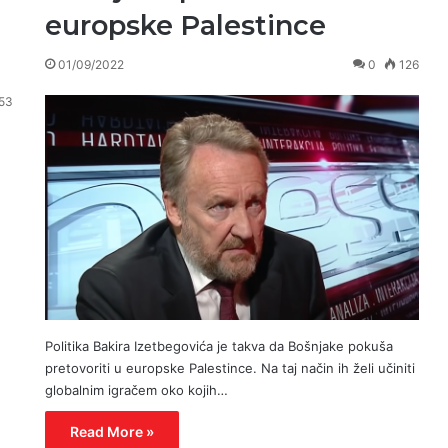
europske Palestince
01/09/2022
0
126
53
Politika Bakira Izetbegovića je takva da Bošnjake pokuša
pretovoriti u europske Palestince. Na taj način ih želi učiniti
globalnim igračem oko kojih…
Read More »