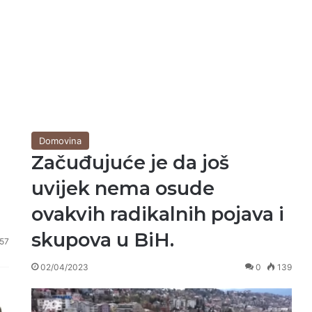
Domovina
Začuđujuće je da još
uvijek nema osude
ovakvih radikalnih pojava i
skupova u BiH.
57
02/04/2023
0
139