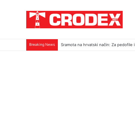
Breaking News
Sramota na hrvatski način: Za pedofile i u