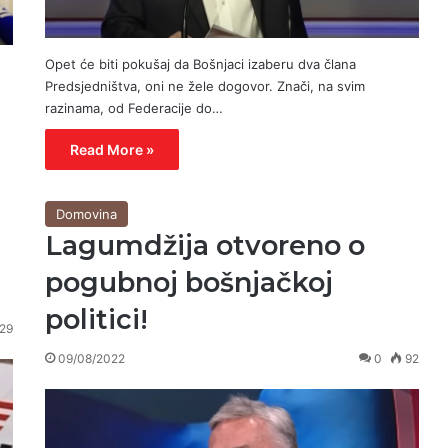
Opet će biti pokušaj da Bošnjaci izaberu dva člana
Predsjedništva, oni ne žele dogovor. Znači, na svim
razinama, od Federacije do…
Read More »
Domovina
Lagumdžija otvoreno o
pogubnoj bošnjačkoj
politici!
29
09/08/2022
0
92