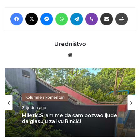
Facebook
X
Messenger
WhatsApp
Telegram
Viber
Podijeli putem E-maila
Printaj
Uredništvo
Website
Kolumne i komentari
3 tjedna ago
Kolumne i komentari
Miletić:Sram me da sam pozvao ljude
06/07/2026
da glasuju za Ivu Rinčić!