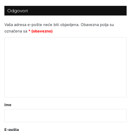
Odgovori
Za Sedlarov ‘Vukovar’ nula, a ‘Svadbi’
stotine tisuća eura?
Vaša adresa e-pošte neće biti objavljena.
Obavezna polja su
označena sa
* (obavezno)
K
o
m
e
n
t
a
r
Ime
*
(
o
E-pošta