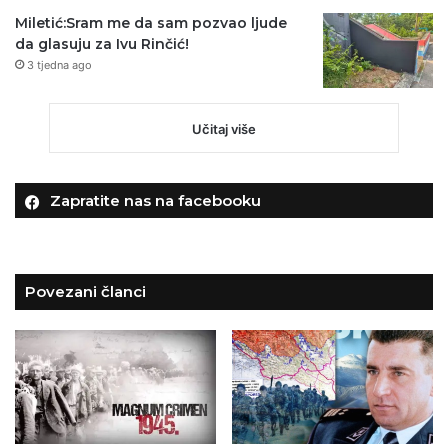
Miletić:Sram me da sam pozvao ljude
da glasuju za Ivu Rinčić!
3 tjedna ago
Učitaj više
Zapratite nas na facebooku
Povezani članci