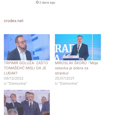
2 dana ago
crodex.net
TRPIMIR GOLUŽA: ZAŠTO
MIROSLAV ŠKORO :”Moja
TOMAŠEVIĆ MISLI DA JE
ostavka je dobra za
LUĐAK?
stranku!
09/12/2022
25/07/2021
U "Domovina"
U "Domovina"