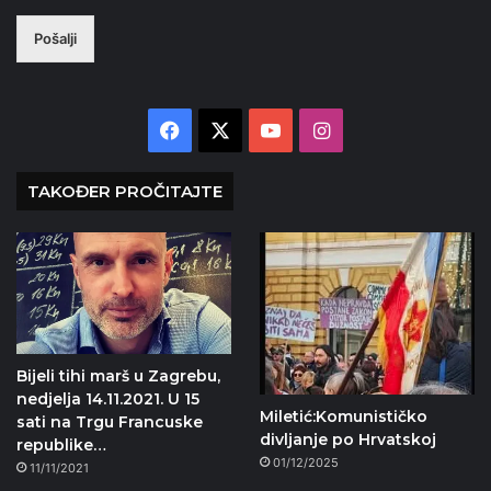
Pošalji
Facebook
X
YouTube
Instagram
TAKOĐER PROČITAJTE
Bijeli tihi marš u Zagrebu,
nedjelja 14.11.2021. U 15
Miletić:Komunističko
sati na Trgu Francuske
divljanje po Hrvatskoj
republike…
01/12/2025
11/11/2021