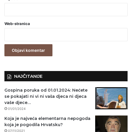
b
a
Web-stranica
v
e
z
n
o
)
NAJČITANIJE
Gospina poruka od 01.01.2024: Nećete
se pokajati ni vi ni vaša djeca ni djeca
vaše djece…
01/01/2024
Koja je najveća elementarna nepogoda
koja je pogodila Hrvatsku?
07/11/2021