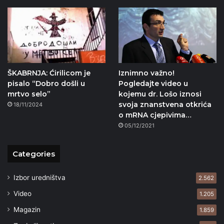
ŠKABRNJA: Ćirilicom je
Iznimno važno!
pisalo “Dobro došli u
Pogledajte video u
mrtvo selo”
kojemu dr. Lošo iznosi
svoja znanstvena otkrića
18/11/2024
o mRNA cjepivima…
05/12/2021
Categories
Izbor uredništva
2.562
Video
1.205
Magazin
1.859