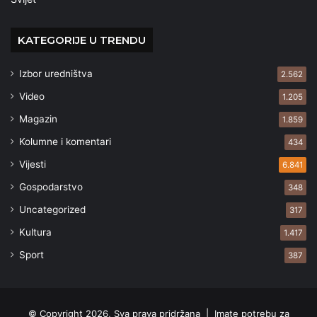
KATEGORIJE U TRENDU
Izbor uredništva
2.562
Video
1.205
Magazin
1.859
Kolumne i komentari
434
Vijesti
6.841
Gospodarstvo
348
Uncategorized
317
Kultura
1.417
Sport
387
© Copyright 2026, Sva prava pridržana |
Imate potrebu za