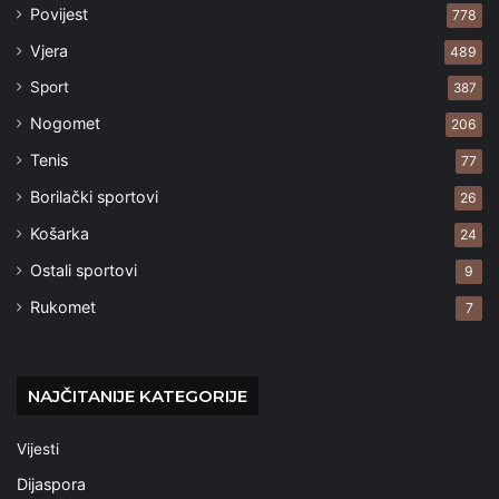
Povijest
778
Vjera
489
Sport
387
Nogomet
206
Tenis
77
Borilački sportovi
26
Košarka
24
Ostali sportovi
9
Rukomet
7
NAJČITANIJE KATEGORIJE
Vijesti
Dijaspora