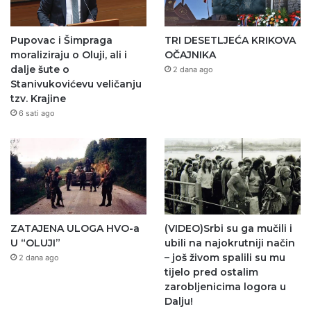
Pupovac i Šimpraga
TRI DESETLJEĆA KRIKOVA
moraliziraju o Oluji, ali i
OČAJNIKA
dalje šute o
2 dana ago
Stanivukovićevu veličanju
tzv. Krajine
6 sati ago
ZATAJENA ULOGA HVO-a
(VIDEO)Srbi su ga mučili i
U “OLUJI”
ubili na najokrutniji način
– još živom spalili su mu
2 dana ago
tijelo pred ostalim
zarobljenicima logora u
Dalju!