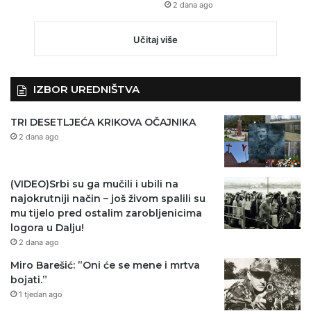
2 dana ago
Učitaj više
IZBOR UREDNIŠTVA
TRI DESETLJEĆA KRIKOVA OČAJNIKA
2 dana ago
(VIDEO)Srbi su ga mučili i ubili na
najokrutniji način – još živom spalili su
mu tijelo pred ostalim zarobljenicima
logora u Dalju!
2 dana ago
Miro Barešić: ”Oni će se mene i mrtva
bojati.”
1 tjedan ago