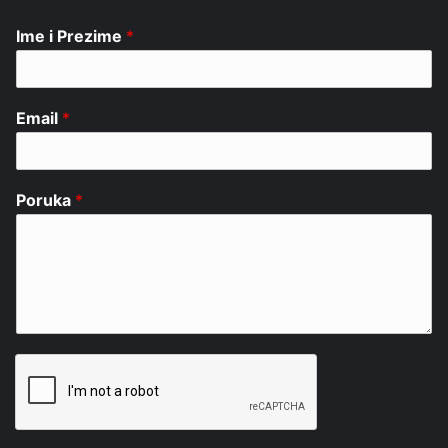
Ime i Prezime
*
Email
*
Poruka
*