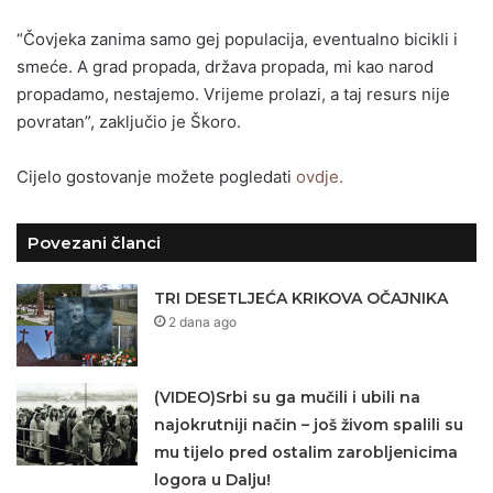
“Čovjeka zanima samo gej populacija, eventualno bicikli i
smeće. A grad propada, država propada, mi kao narod
propadamo, nestajemo. Vrijeme prolazi, a taj resurs nije
povratan”, zaključio je Škoro.
Cijelo gostovanje možete pogledati
ovdje.
Povezani članci
TRI DESETLJEĆA KRIKOVA OČAJNIKA
2 dana ago
(VIDEO)Srbi su ga mučili i ubili na
najokrutniji način – još živom spalili su
mu tijelo pred ostalim zarobljenicima
logora u Dalju!