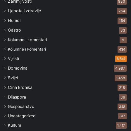
Zanimljivosti
980
Ljepota i zdravlje
264
Humor
154
Gastro
33
Kolumne i komentari
9
Kolumne i komentari
434
Vijesti
6.841
Domovina
4.987
Svijet
1.458
Crna kronika
218
Dijaspora
36
Gospodarstvo
348
Uncategorized
317
Kultura
1.417