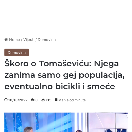
Home
/
Vijesti
/
Domovina
Domovina
Škoro o Tomaševiću: Njega
zanima samo gej populacija,
eventualno bicikli i smeće
10/10/2022
0
115
Manje od minute