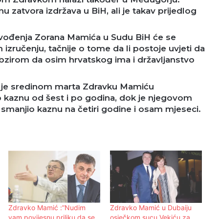
nu zatvora izdržava u BiH, ali je takav prijedlog
vođenja Zorana Mamića u Sudu BiH će se
izručenju, tačnije o tome da li postoje uvjeti da
obzirom da osim hrvatskog ima i državljanstvo
 je sredinom marta Zdravku Mamiću
kaznu od šest i po godina, dok je njegovom
smanjio kaznu na četiri godine i osam mjeseci.
Zdravko Mamić :”Nudim
Zdravko Mamić u Dubaiju
vam povijesnu priliku da se
osječkom sucu Vekiću za