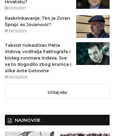
Hrvatsku?
07/11/2021
Raskrinkavanje: Tko je Zoran
Šprajc ex Jovanović?
29/11/2023
Taksist nokautirao Petra
Vidova, voditelja Faktografa i
bivšeg novinara Indexa. Sve
se to dogodilo zbog krunice i
slike Ante Gotovine
20/12/2023
Učitaj više
NAJNOVIJE