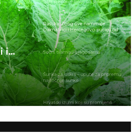
Dalmatinci i Hercegovci pucaju od
zdravlja, a priprema je jednostavna
Sočni tiramisu s jagodama
godama
Šunka za Uskrs – upute za pripremu
najsočnije šunke
Hrvatski izumi koji su promijenili
svijet
VAŠA DJECA VOLJELA BI OVO DA
ZNATE…
ŠTO DJECA NE KAŽU
RODITELJIMA …