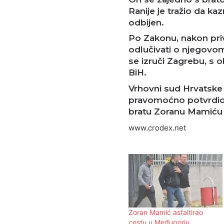
Ranije je tražio da kaz
odbijen.
Po Zakonu, nakon pri
odlučivati o njegovom 
se izruči Zagrebu, s 
BiH.
Vrhovni sud Hrvatske
pravomoćno potvrdio 
bratu Zoranu Mamiću 
www.crodex.net
Zoran Mamić asfaltirao
cestu u Međugorju