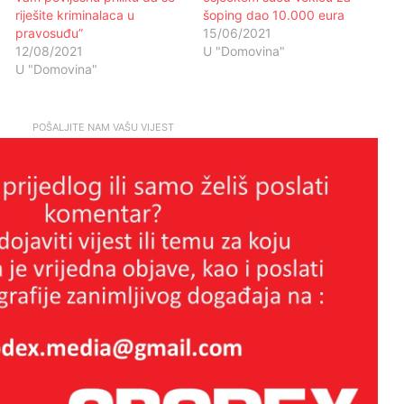
riješite kriminalaca u
šoping dao 10.000 eura
pravosuđu”
15/06/2021
12/08/2021
U "Domovina"
U "Domovina"
POŠALJITE NAM VAŠU VIJEST
VAŠA DJECA VOLJELA BI OVO DA
ZNATE…
ŠTO DJECA NE KAŽU