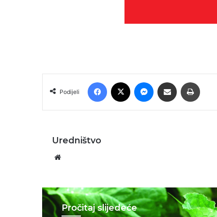
Facebook
X
Messenger
Podijeli putem E-maila
Printa
Podijeli
Uredništvo
Website
Pročitaj slijedeće