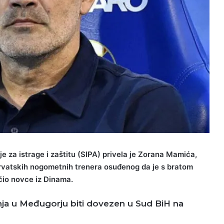
e za istrage i zaštitu (SIPA) privela je Zorana Mamića,
hrvatskih nogometnih trenera osuđenog da je s bratom
io novce iz Dinama.
ja u Međugorju biti dovezen u Sud BiH na