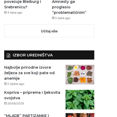
povezuje Bleiburg i
Amnesty ga
Srebrenicu?
proglasio
“problematičnim”
4 dana ago
5 dana ago
Učitaj više
IZBOR UREDNIŠTVA
Najbolje prirodne izvore
željeza za sve koji pate od
anemije
2 tjedna ago
Kopriva – priprema i ljekovita
svojstva
26/06/2026
“MLADE” PARTIZANKE I