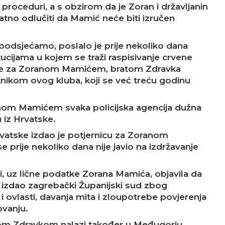
 proceduri, a s obzirom da je Zoran i državljanin
jatno odlučiti da Mamić neće biti izručen
podsjećamo, poslalo je prije nekoliko dana
tucijama u kojem se traži raspisivanje crvene
ice za Zoranom Mamićem, bratom Zdravka
nikom ovog kluba, koji se već treću godinu
anom Mamićem svaka policijska agencija dužna
 iz Hrvatske.
atske izdao je potjernicu za Zoranom
prije nekoliko dana nije javio na izdržavanje
ici, uz lične podatke Zorana Mamića, objavila da
u izdao zagrebački Županijski sud zbog
i ovlasti, davanja mita i zloupotrebe povjerenja
vanju.
om Zdravkom nalazi također u Međugorju.