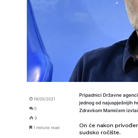
Pripadnici Državne agencij
19/05/2021
jednog od najuspješnijih 
0
Zdravkom Mamićem izvlač
9
On će nakon privođen
1 minute read
sudsko ročište.