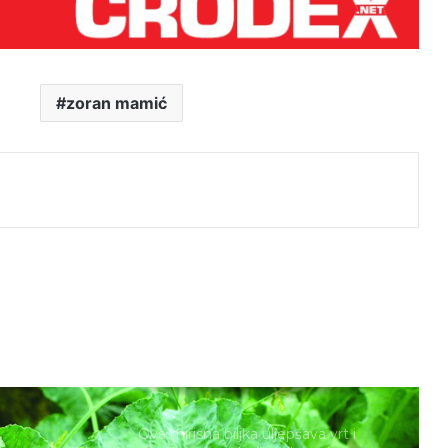
RODITELJIMA …
Do kada traje božićno vrijeme- kada
je vrijeme za raskititi bor?
zoran mamić
Adventski vijenac :Prekrasna priča o
j
tome kako je nastao i što
simbolizira
Ovo je voće odlično za zdravlje, ali
ne bi trebalo pojesti više od 5
komada dnevno
Ova mirisna biljka uljepšava vrt i
tjera komarce bolje od sprejeva
Raštika: Zbog ove namirnice