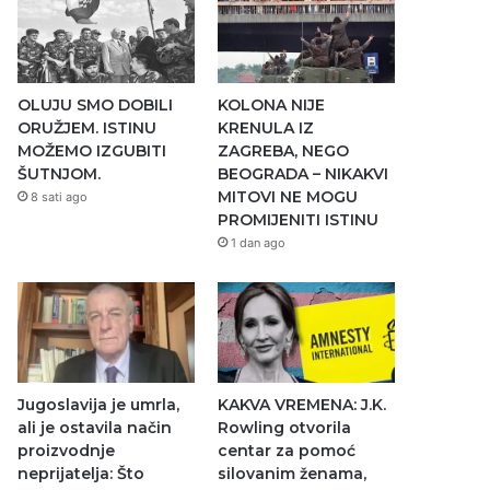
OLUJU SMO DOBILI
KOLONA NIJE
ORUŽJEM. ISTINU
KRENULA IZ
MOŽEMO IZGUBITI
ZAGREBA, NEGO
ŠUTNJOM.
BEOGRADA – NIKAKVI
MITOVI NE MOGU
8 sati ago
PROMIJENITI ISTINU
1 dan ago
Jugoslavija je umrla,
KAKVA VREMENA: J.K.
ali je ostavila način
Rowling otvorila
proizvodnje
centar za pomoć
neprijatelja: Što
silovanim ženama,