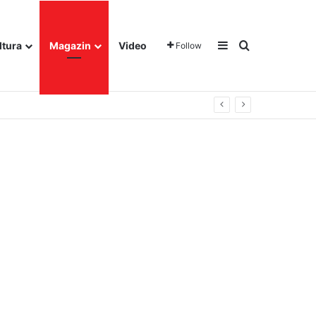
Sidebar
Traži
ltura
Magazin
Video
Follow