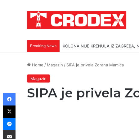
Breaking News
KOLONA NIJE KRENULA IZ ZAGREBA, N
Home
/
Magazin
/
SIPA je privela Zorana Mamića
Magazin
SIPA je privela 
Facebook
X
Messenger
Podijeli putem E-maila