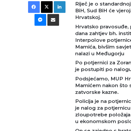
Facebook
X
LinkedIn
Riječ je o standardnoj
BiH, Sud BiH će vjero
Messenger
Podijeli putem E-maila
Hrvatskoj.
Hrvatsko pravosuđe, 
dana zahtjev bh. insti
Interpolove potjern
Mamića, bivšim savjet
nalazi u Međugorju
Po potjernici za Zor
je postupiti po nalogu
Podsjećamo, MUP Hrv
Mamićem nakon što se 
zatvorske kazne.
Policija je na potjern
je nalog za potjernic
zloupotrebe položaja 
u ekonomskom poslo
On se zajedno s brat