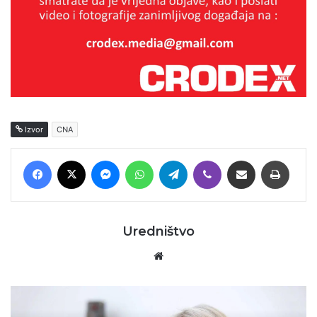
Izvor
CNA
Facebook
X
Messenger
WhatsApp
Telegram
Viber
Podijeli putem E-maila
Printaj
Uredništvo
Website