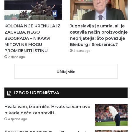
KOLONA NIJE KRENULA IZ
Jugoslavija je umrla, ali je
ZAGREBA, NEGO
ostavila način proizvodnje
BEOGRADA – NIKAKVI
neprijatelja: Što povezuje
MITOVI NE MOGU
Bleiburg i Srebrenicu?
PROMIJENITI ISTINU
4 dana ago
2 dana ago
Učitaj više
IZBOR UREDNIŠTVA
Hvala vam, izborniče. Hrvatska vam ovo
nikada neće zaboraviti.
4 tjedna ago