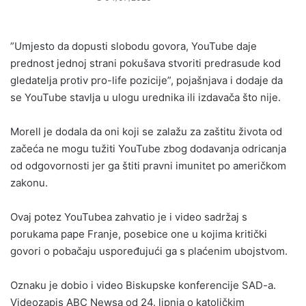
”Umjesto da dopusti slobodu govora, YouTube daje
prednost jednoj strani pokušava stvoriti predrasude kod
gledatelja protiv pro-life pozicije”, pojašnjava i dodaje da
se YouTube stavlja u ulogu urednika ili izdavača što nije.
Morell je dodala da oni koji se zalažu za zaštitu života od
začeća ne mogu tužiti YouTube zbog dodavanja odricanja
od odgovornosti jer ga štiti pravni imunitet po američkom
zakonu.
Ovaj potez YouTubea zahvatio je i video sadržaj s
porukama pape Franje, posebice one u kojima kritički
govori o pobačaju uspoređujući ga s plaćenim ubojstvom.
Oznaku je dobio i video Biskupske konferencije SAD-a.
Videozapis ABC Newsa od 24. lipnja o katoličkim