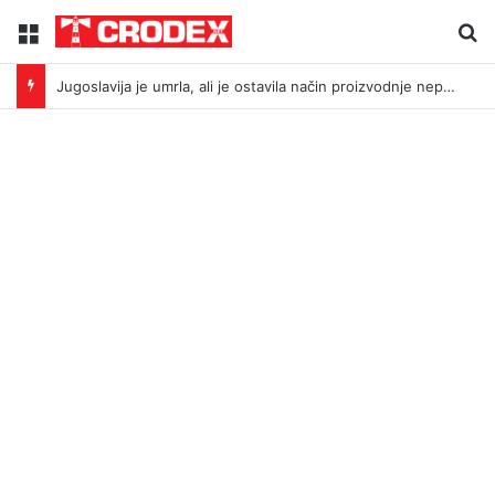
Menu
Tr
Jugoslavija je umrla, ali je ostavila način proizvodnje neprijatelja: Što povezuje Bleiburg i Srebrenicu?