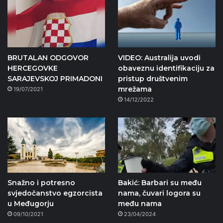
BRUTALAN ODGOVOR
VIDEO: Australija uvodi
HERCEGOVKE
obaveznu identifikaciju za
SARAJEVSKOJ PRIMADONI
pristup društvenim
mrežama
19/07/2021
14/12/2022
Snažno i potresno
Bakić: Barbari su među
svjedočanstvo egzorcista
nama, čuvari logora su
u Međugorju
među nama
09/10/2021
23/04/2024