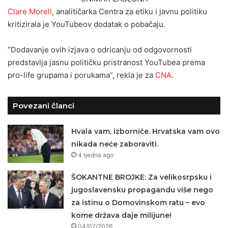
Clare Morell
, analitičarka Centra za etiku i javnu politiku
kritizirala je YouTubeov dodatak o pobačaju.
”Dodavanje ovih izjava o odricanju od odgovornosti
predstavlja jasnu političku pristranost YouTubea prema
pro-life grupama i porukama”, rekla je za
CNA
.
Povezani članci
Hvala vam, izborniče. Hrvatska vam ovo
nikada neće zaboraviti.
4 tjedna ago
ŠOKANTNE BROJKE: Za velikosrpsku i
jugoslavensku propagandu više nego
za istinu o Domovinskom ratu – evo
kome država daje milijune!
04/07/2026