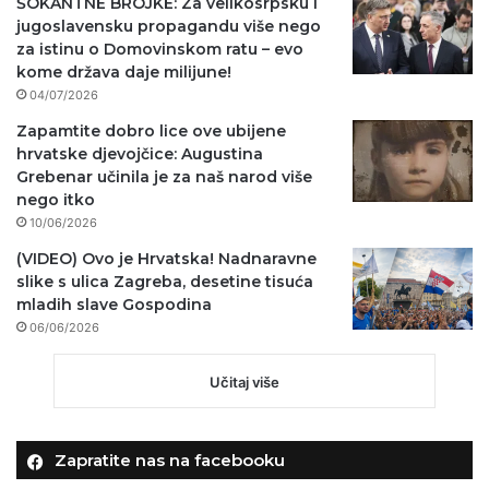
ŠOKANTNE BROJKE: Za velikosrpsku i
jugoslavensku propagandu više nego
za istinu o Domovinskom ratu – evo
kome država daje milijune!
04/07/2026
Zapamtite dobro lice ove ubijene
hrvatske djevojčice: Augustina
Grebenar učinila je za naš narod više
nego itko
10/06/2026
(VIDEO) Ovo je Hrvatska! Nadnaravne
slike s ulica Zagreba, desetine tisuća
mladih slave Gospodina
06/06/2026
Učitaj više
Zapratite nas na facebooku