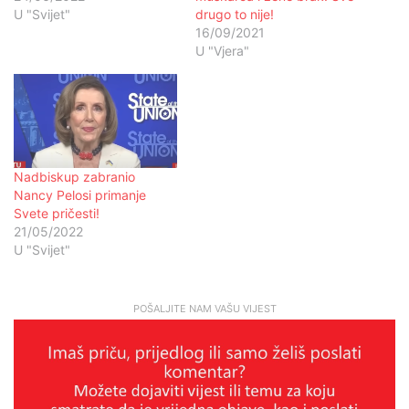
U "Svijet"
drugo to nije!
16/09/2021
U "Vjera"
Nadbiskup zabranio
Nancy Pelosi primanje
Svete pričesti!
21/05/2022
U "Svijet"
POŠALJITE NAM VAŠU VIJEST