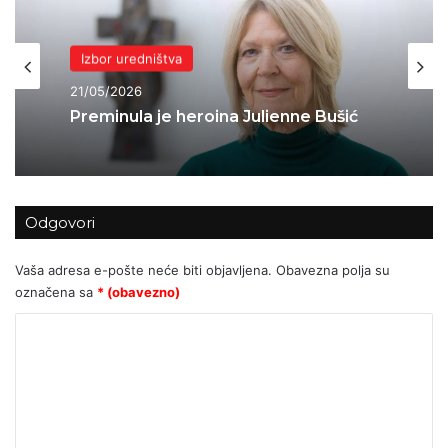
Izbor uredništva
21/05/2026
Preminula je heroina Julienne Bušić
Odgovori
Vaša adresa e-pošte neće biti objavljena.
Obavezna polja su
označena sa
* (obavezno)
K
o
m
e
n