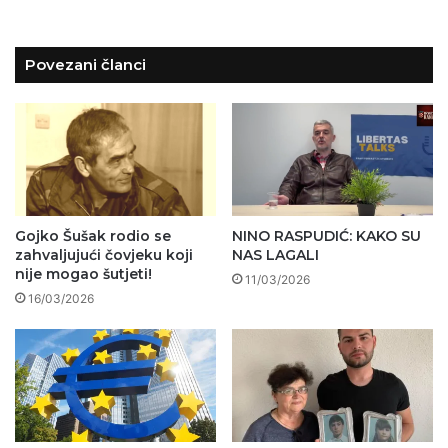
Povezani članci
Gojko Šušak rodio se
NINO RASPUDIĆ: KAKO SU
zahvaljujući čovjeku koji
NAS LAGALI
nije mogao šutjeti!
11/03/2026
16/03/2026