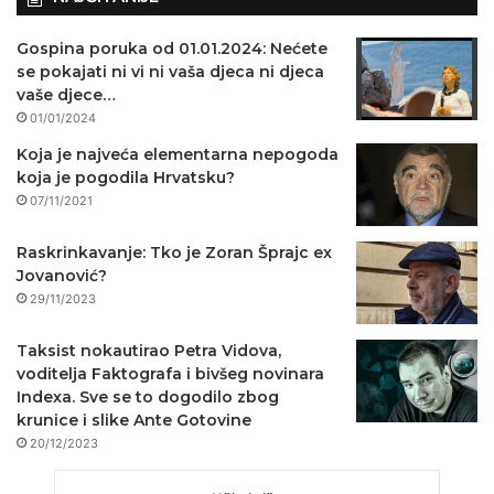
Gospina poruka od 01.01.2024: Nećete
se pokajati ni vi ni vaša djeca ni djeca
vaše djece…
01/01/2024
Koja je najveća elementarna nepogoda
koja je pogodila Hrvatsku?
07/11/2021
Raskrinkavanje: Tko je Zoran Šprajc ex
Jovanović?
29/11/2023
Taksist nokautirao Petra Vidova,
voditelja Faktografa i bivšeg novinara
Indexa. Sve se to dogodilo zbog
krunice i slike Ante Gotovine
20/12/2023