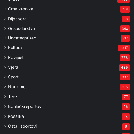
Crna kronika
218
Dijaspora
36
Gospodarstvo
348
Uncategorized
317
Kultura
1.417
Povijest
778
Vjera
489
Sport
387
Nogomet
206
Tenis
77
Borilački sportovi
26
Košarka
24
Ostali sportovi
9