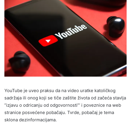
YouTube je uveo praksu da na video uratke katoličkog
sadržaja ili onog koji se tiče zaštite života od začeća stavlja
”izjavu o odricanju od odgovornosti”’ i poveznice na web
stranice posvećene pobačaju. Tvrde, pobačaj je tema
sklona dezinformacijama.