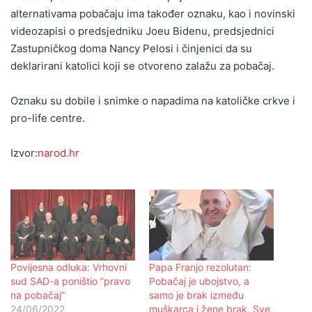
alternativama pobačaju ima također oznaku, kao i novinski
videozapisi o predsjedniku Joeu Bidenu, predsjednici
Zastupničkog doma Nancy Pelosi i činjenici da su
deklarirani katolici koji se otvoreno zalažu za pobačaj.
Oznaku su dobile i snimke o napadima na katoličke crkve i
pro-life centre.
Izvor:
narod.hr
Povijesna odluka: Vrhovni
Papa Franjo rezolutan:
sud SAD-a poništio ”pravo
Pobačaj je ubojstvo, a
na pobačaj”
samo je brak između
24/06/2022
muškarca i žene brak. Sve