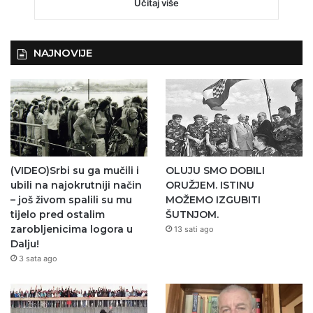
Učitaj više
NAJNOVIJE
(VIDEO)Srbi su ga mučili i
OLUJU SMO DOBILI
ubili na najokrutniji način
ORUŽJEM. ISTINU
– još živom spalili su mu
MOŽEMO IZGUBITI
tijelo pred ostalim
ŠUTNJOM.
zarobljenicima logora u
13 sati ago
Dalju!
3 sata ago