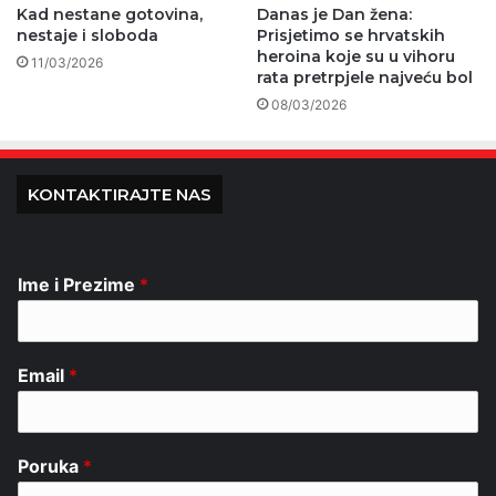
Kad nestane gotovina,
Danas je Dan žena:
nestaje i sloboda
Prisjetimo se hrvatskih
heroina koje su u vihoru
11/03/2026
rata pretrpjele najveću bol
08/03/2026
KONTAKTIRAJTE NAS
Ime i Prezime
*
Email
*
Poruka
*