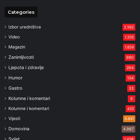
Categories
Izbor uredništva
2.562
Video
1.205
Magazin
1.859
Zanimljivosti
980
Ljepota i zdravlje
264
Humor
154
Gastro
33
Kolumne i komentari
9
Kolumne i komentari
433
Vijesti
6.841
Domovina
4.987
Svijet
1.458