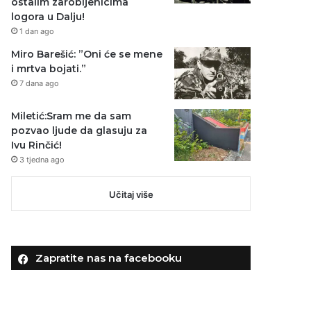
ostalim zarobljenicima
logora u Dalju!
1 dan ago
Miro Barešić: ”Oni će se mene
i mrtva bojati.”
7 dana ago
Miletić:Sram me da sam
pozvao ljude da glasuju za
Ivu Rinčić!
3 tjedna ago
Učitaj više
Zapratite nas na facebooku