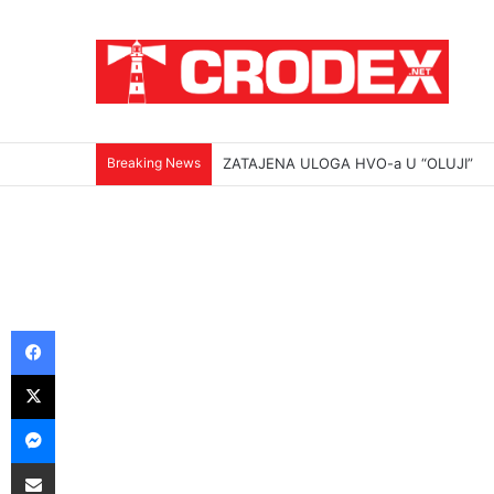
Breaking News
ZATAJENA ULOGA HVO-a U “OLUJI”
Facebook
X
Messenger
Podijeli putem E-maila