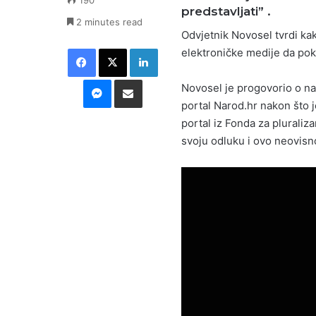
190
predstavljati” .
2 minutes read
Odvjetnik Novosel tvrdi ka
Facebook
X
LinkedIn
elektroničke medije da pok
Messenger
Podijeli putem E-maila
Novosel je progovorio o n
portal Narod.hr nakon što 
portal iz Fonda za pluraliza
svoju odluku i ovo neovisno