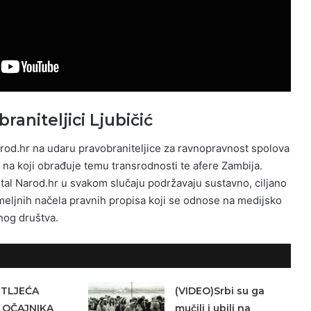
raniteljici Ljubičić
arod.hr na udaru pravobraniteljice za ravnopravnost spolova
 na koji obrađuje temu transrodnosti te afere Zambija.
rtal Narod.hr u svakom slučaju podržavaju sustavno, ciljano
meljnih načela pravnih propisa koji se odnose na medijsko
lnog društva.
ETLJEĆA
(VIDEO)Srbi su ga
 OČAJNIKA
mučili i ubili na