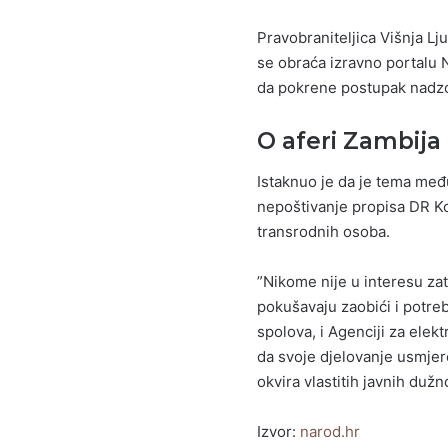
Pravobraniteljica Višnja Lj
se obraća izravno portalu 
da pokrene postupak nadzo
O aferi Zambija
Istaknuo je da je tema me
nepoštivanje propisa DR Ko
transrodnih osoba.
”Nikome nije u interesu zat
pokušavaju zaobići i potreb
spolova, i Agenciji za elek
da svoje djelovanje usmjer
okvira vlastitih javnih dužn
Izvor:
narod.hr