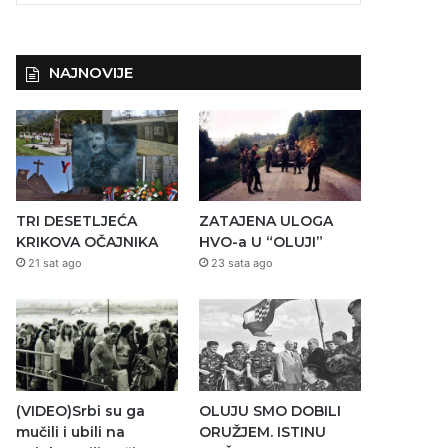
NAJNOVIJE
TRI DESETLJEĆA
ZATAJENA ULOGA
KRIKOVA OČAJNIKA
HVO-a U “OLUJI”
21 sat ago
23 sata ago
(VIDEO)Srbi su ga
OLUJU SMO DOBILI
mučili i ubili na
ORUŽJEM. ISTINU