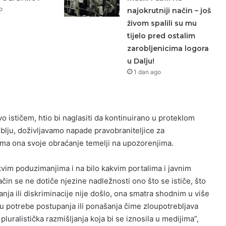
o
najokrutniji način – još
živom spalili su mu
tijelo pred ostalim
zarobljenicima logora
u Dalju!
1 dan ago
vo ističem, htio bi naglasiti da kontinuirano u proteklom
ju, doživljavamo napade pravobraniteljice za
ma ona svoje obraćanje temelji na upozorenjima.
kvim poduzimanjima i na bilo kakvim portalima i javnim
ačin se ne dotiče njezine nadležnosti ono što se ističe, što
ja ili diskriminacije nije došlo, ona smatra shodnim u više
u potrebe postupanja ili ponašanja čime zloupotrebljava
pluralistička razmišljanja koja bi se iznosila u medijima”,