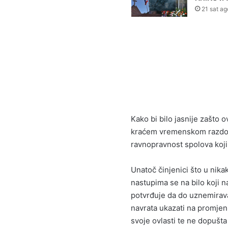
21 sat ag
Kako bi bilo jasnije zašto o
kraćem vremenskom razdobl
ravnopravnost spolova koji
Unatoč činjenici što u nika
nastupima se na bilo koji n
potvrđuje da do uznemiravan
navrata ukazati na promjen
svoje ovlasti te ne dopušta 