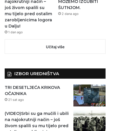
najokrutniji način –
MOŽEMO IZGUBITI
još živom spalili su
ŠUTNJOM.
mu tijelo pred ostalim
2 dana ago
zarobljenicima logora
u Dalju!
1 dan ago
Učitaj više
IZBOR UREDNIŠTVA
TRI DESETLJEĆA KRIKOVA
OČAJNIKA
21 sat ago
(VIDEO)Srbi su ga mučili i ubili
na najokrutniji način – još
živom spalili su mu tijelo pred