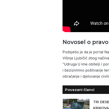
Novosel o pravob
Podsjetio je da je portal N
Višnje Ljubičić zbog načina
”Udruga U ime obitelji i po
i beziznimno poštivanje te
obraćanje i djelovanje civi
Povezani članci
TRI DES
KRIKOVA