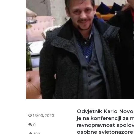
Odvjetnik Karlo Novos
13/03/2023
je na konferenciji za 
ravnopravnost spolova 
0
osobne svjetonazore ko