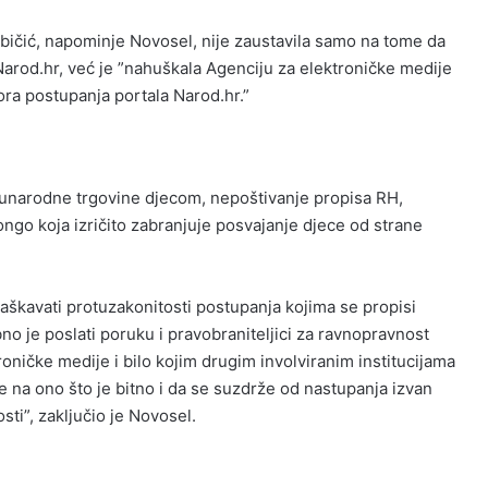
ubičić, napominje Novosel, nije zaustavila samo na tome da
Narod.hr, već je ”nahuškala Agenciju za elektroničke medije
ra postupanja portala Narod.hr.”
đunarodne trgovine djecom, nepoštivanje propisa RH,
ngo koja izričito zabranjuje posvajanje djece od strane
aškavati protuzakonitosti postupanja kojima se propisi
no je poslati poruku i pravobraniteljici za ravnopravnost
troničke medije i bilo kojim drugim involviranim institucijama
e na ono što je bitno i da se suzdrže od nastupanja izvan
osti”, zaključio je Novosel.