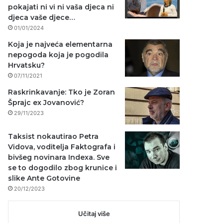
pokajati ni vi ni vaša djeca ni
djeca vaše djece…
01/01/2024
Koja je najveća elementarna
nepogoda koja je pogodila
Hrvatsku?
07/11/2021
Raskrinkavanje: Tko je Zoran
Šprajc ex Jovanović?
29/11/2023
Taksist nokautirao Petra
Vidova, voditelja Faktografa i
bivšeg novinara Indexa. Sve
se to dogodilo zbog krunice i
slike Ante Gotovine
20/12/2023
Učitaj više