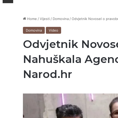
Home
/
Vijesti
/
Domovina
/
Odvjetnik Novosel o pravobra
Domovina
Video
Odvjetnik Novosel
Nahuškala Agenci
Narod.hr