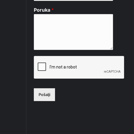
Poruka
*
Pošalji