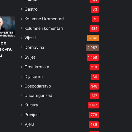
2
Gastro
33
Kolumne i komentari
9
Kolumne i komentari
434
Vijesti
6.841
ipe
Domovina
4.987
sovnu
u
Svijet
1.458
Crna kronika
218
4
Dijaspora
36
Gospodarstvo
348
Uncategorized
317
Kultura
1.417
Povijest
778
Vjera
489