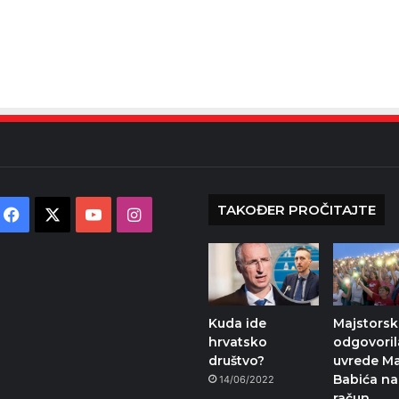
TAKOĐER PROČITAJTE
Facebook
X
YouTube
Instagram
Kuda ide
Majstorsk
hrvatsko
odgovoril
društvo?
uvrede Ma
Babića na
14/06/2022
račun…