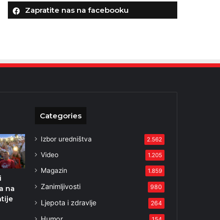
Zapratite nas na facebooku
Categories
Izbor uredništva
2.562
Video
1.205
Magazin
1.859
i
Zanimljivosti
980
a na
tije
Ljepota i zdravlje
264
Humor
154