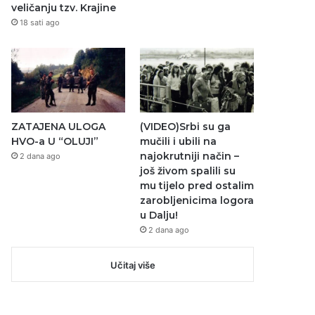
veličanju tzv. Krajine
18 sati ago
ZATAJENA ULOGA
(VIDEO)Srbi su ga
HVO-a U “OLUJI”
mučili i ubili na
najokrutniji način –
2 dana ago
još živom spalili su
mu tijelo pred ostalim
zarobljenicima logora
u Dalju!
2 dana ago
Učitaj više