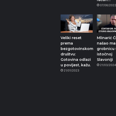
07/06/202
Veliki reset
Mlinarić Ć
prema
našao ma
bezgotovinskom
grobnicu 
društvu:
istočnoj
Gotovina odlazi
Slavoniji
u povijest, kažu.
21/03/202
21/01/2023