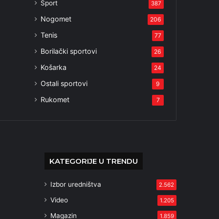
Sport
387
Nogomet
206
Tenis
77
Borilački sportovi
26
Košarka
24
Ostali sportovi
9
Rukomet
7
KATEGORIJE U TRENDU
Izbor uredništva
2.562
Video
1.205
Magazin
1.859