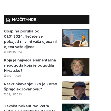
NAJČITANIJE
Gospina poruka od
01.01.2024: Nećete se
pokajati ni vi ni vaša djeca ni
djeca vaše djece…
01/01/2024
Koja je najveća elementarna
nepogoda koja je pogodila
Hrvatsku?
07/11/2021
Raskrinkavanje: Tko je Zoran
Šprajc ex Jovanović?
29/11/2023
Taksist nokautirao Petra