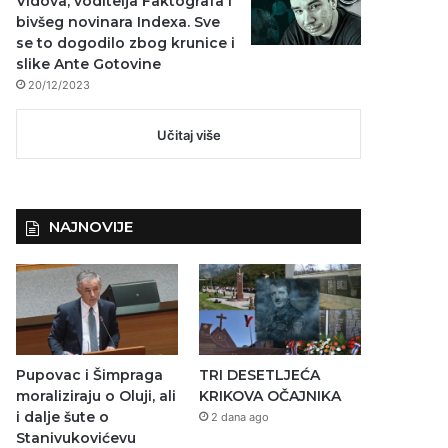
Vidova, voditelja Faktografa i
bivšeg novinara Indexa. Sve
se to dogodilo zbog krunice i
slike Ante Gotovine
20/12/2023
Učitaj više
NAJNOVIJE
Pupovac i Šimpraga
TRI DESETLJEĆA
moraliziraju o Oluji, ali
KRIKOVA OČAJNIKA
i dalje šute o
2 dana ago
Stanivukovićevu