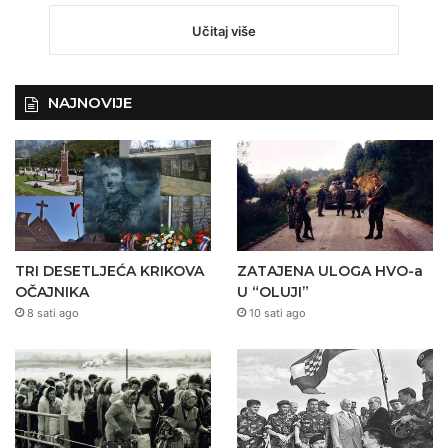
Učitaj više
NAJNOVIJE
TRI DESETLJEĆA KRIKOVA
ZATAJENA ULOGA HVO-a
OČAJNIKA
U “OLUJI”
8 sati ago
10 sati ago