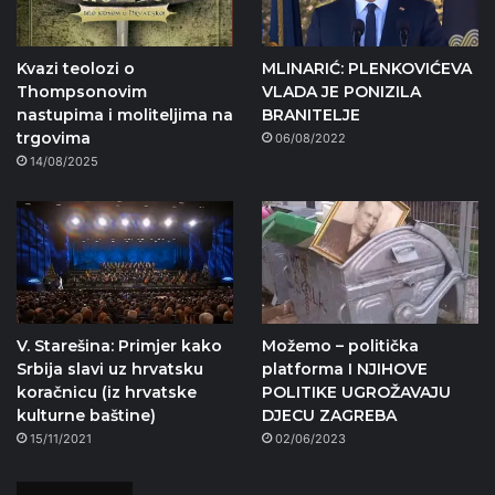
Kvazi teolozi o
MLINARIĆ: PLENKOVIĆEVA
Thompsonovim
VLADA JE PONIZILA
nastupima i moliteljima na
BRANITELJE
trgovima
06/08/2022
14/08/2025
V. Starešina: Primjer kako
Možemo – politička
Srbija slavi uz hrvatsku
platforma I NJIHOVE
koračnicu (iz hrvatske
POLITIKE UGROŽAVAJU
kulturne baštine)
DJECU ZAGREBA
15/11/2021
02/06/2023