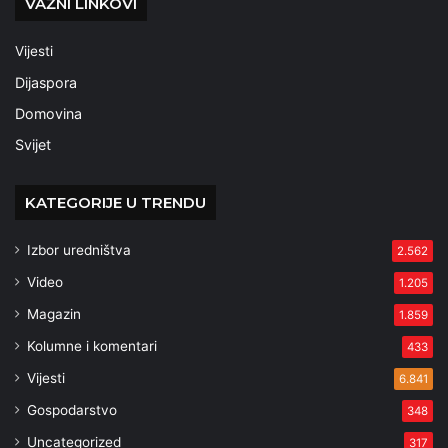
VAŽNI LINKOVI
Vijesti
Dijaspora
Domovina
Svijet
KATEGORIJE U TRENDU
Izbor uredništva
2.562
Video
1.205
Magazin
1.859
Kolumne i komentari
433
Vijesti
6.841
Gospodarstvo
348
Uncategorized
317