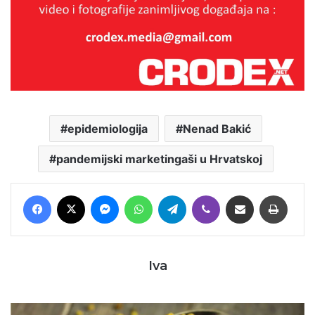
epidemiologija
Nenad Bakić
pandemijski marketingaši u Hrvatskoj
Facebook
X
Messenger
WhatsApp
Telegram
Viber
Podijeli putem E-maila
Printaj
Iva