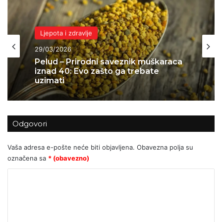
Ljepota i zdravlje
Ljepota i zdravlje
29/03/2026
21/03/2026
ŠTO SE STVARNO DOGODILO
NAKON 2021.?
Pelud – Prirodni saveznik muškaraca
iznad 40: Evo zašto ga trebate
uzimati
Odgovori
Vaša adresa e-pošte neće biti objavljena.
Obavezna polja su
označena sa
* (obavezno)
K
o
m
e