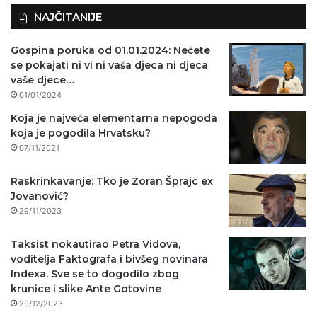
NAJČITANIJE
Gospina poruka od 01.01.2024: Nećete
se pokajati ni vi ni vaša djeca ni djeca
vaše djece…
01/01/2024
Koja je najveća elementarna nepogoda
koja je pogodila Hrvatsku?
07/11/2021
Raskrinkavanje: Tko je Zoran Šprajc ex
Jovanović?
29/11/2023
Taksist nokautirao Petra Vidova,
voditelja Faktografa i bivšeg novinara
Indexa. Sve se to dogodilo zbog
krunice i slike Ante Gotovine
20/12/2023