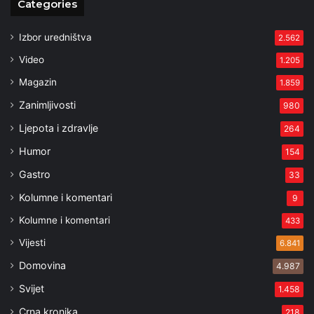
Categories
Izbor uredništva
2.562
Video
1.205
Magazin
1.859
Zanimljivosti
980
Ljepota i zdravlje
264
Humor
154
Gastro
33
Kolumne i komentari
9
Kolumne i komentari
433
Vijesti
6.841
Domovina
4.987
Svijet
1.458
Crna kronika
218