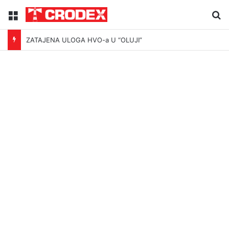
Menu
Tr
ZATAJENA ULOGA HVO-a U “OLUJI”