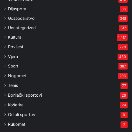
Dijaspora
36
Gospodarstvo
348
Uncategorized
317
Kultura
1.417
Povijest
778
Vjera
489
Sport
387
Nogomet
206
Tenis
77
Borilački sportovi
26
Košarka
24
Ostali sportovi
9
Rukomet
7