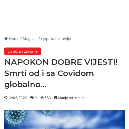
Home
/
Magazin
/
Ljepota i zdravlje
Ljepota i zdravlje
NAPOKON DOBRE VIJESTI!
Smrti od i sa Covidom
globalno…
12/05/2022
0
583
Manje od minute