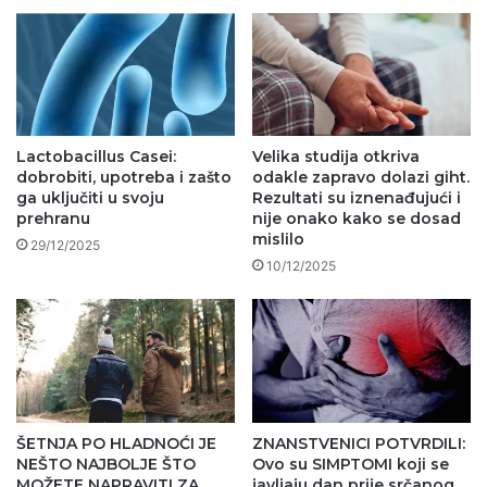
Lactobacillus Casei:
Velika studija otkriva
dobrobiti, upotreba i zašto
odakle zapravo dolazi giht.
ga uključiti u svoju
Rezultati su iznenađujući i
prehranu
nije onako kako se dosad
mislilo
29/12/2025
10/12/2025
ŠETNJA PO HLADNOĆI JE
ZNANSTVENICI POTVRDILI:
NEŠTO NAJBOLJE ŠTO
Ovo su SIMPTOMI koji se
MOŽETE NAPRAVITI ZA
javljaju dan prije srčanog