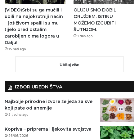
(VIDEO)Srbi su ga mučili i
OLUJU SMO DOBILI
ubili na najokrutniji način
ORUŽJEM. ISTINU
– još živom spalili su mu
MOŽEMO IZGUBITI
tijelo pred ostalim
ŠUTNJOM.
zarobljenicima logora u
1 dan ago
Dalju!
15 sati ago
Učitaj više
IZBOR UREDNIŠTVA
Najbolje prirodne izvore željeza za sve
koji pate od anemije
2 tjedna ago
Kopriva – priprema i ljekovita svojstva
26/06/2026