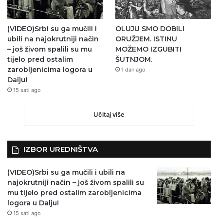
(VIDEO)Srbi su ga mučili i
OLUJU SMO DOBILI
ubili na najokrutniji način
ORUŽJEM. ISTINU
– još živom spalili su mu
MOŽEMO IZGUBITI
tijelo pred ostalim
ŠUTNJOM.
zarobljenicima logora u
1 dan ago
Dalju!
15 sati ago
Učitaj više
IZBOR UREDNIŠTVA
(VIDEO)Srbi su ga mučili i ubili na
najokrutniji način – još živom spalili su
mu tijelo pred ostalim zarobljenicima
logora u Dalju!
15 sati ago