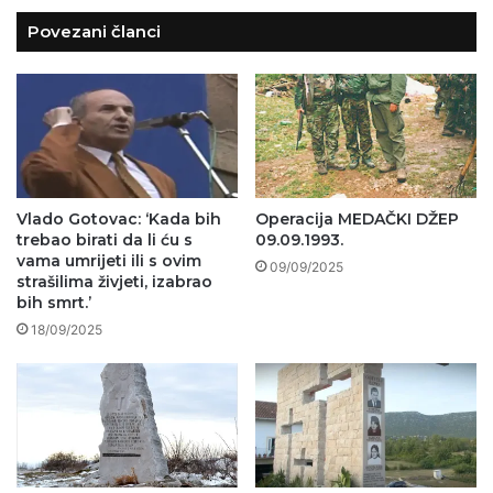
Povezani članci
Vlado Gotovac: ‘Kada bih
Operacija MEDAČKI DŽEP
trebao birati da li ću s
09.09.1993.
vama umrijeti ili s ovim
09/09/2025
strašilima živjeti, izabrao
bih smrt.’
18/09/2025