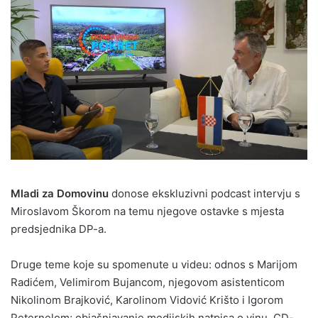
Mladi za Domovinu
donose ekskluzivni podcast intervju s
Miroslavom Škorom na temu njegove ostavke s mjesta
predsjednika DP-a.
Druge teme koje su spomenute u videu: odnos s Marijom
Radićem, Velimirom Bujancom, njegovom asistenticom
Nikolinom Brajković, Karolinom Vidović Krišto i Igorom
Peternelom; objašnjavanje medijskih natpisa o vinu, CD-