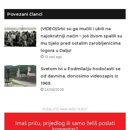
Povezani članci
(VIDEO)Srbi su ga mučili i ubili na
najokrutniji način – još živom spalili su
mu tijelo pred ostalim zarobljenicima
logora u Dalju!
15 sati ago
Svetom Ivi u Podmilačju hodočasti se
od davnina, donosimo videozapis iz
1969.
24/06/2026
POŠALJITE NAM VAŠU VIJEST