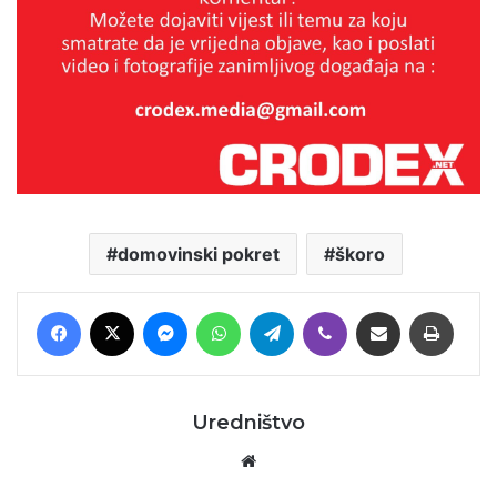
domovinski pokret
škoro
Facebook
X
Messenger
WhatsApp
Telegram
Viber
Podijeli putem E-maila
Printaj
Uredništvo
Website