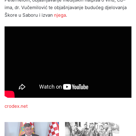
ima, dr. Vučemilović te objašnjavanje budućeg djelovanja
Škore u Saboru i izvan
njega
.
crodex.net