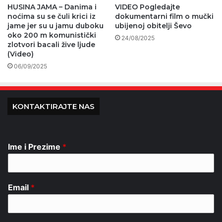
HUSINA JAMA – Danima i
VIDEO Pogledajte
noćima su se čuli krici iz
dokumentarni film o mučki
jame jer su u jamu duboku
ubijenoj obitelji Ševo
oko 200 m komunistički
24/08/2025
zlotvori bacali žive ljude
(Video)
06/09/2025
KONTAKTIRAJTE NAS
Ime i Prezime
*
Email
*