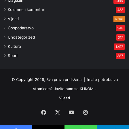
Magazin
1.859
Kolumne i komentari
433
Vijesti
6.841
Gospodarstvo
348
Uncategorized
317
Kultura
1.417
Sport
387
© Copyright 2026, Sva prava pridržana |
Imate potrebu za
stranicom? Javite nam se KLIKOM .
Vijesti
Facebook
X
YouTube
Instagram