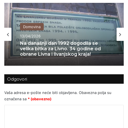
Domovina
13/04/2026
Na današnji dan 1992 dogodila se
velika bitka za Livno. 34 godine od
obrane Livna i livanjskog kraja!
Odgovori
Vaša adresa e-pošte neće biti objavljena.
Obavezna polja su
označena sa
* (obavezno)
K
o
m