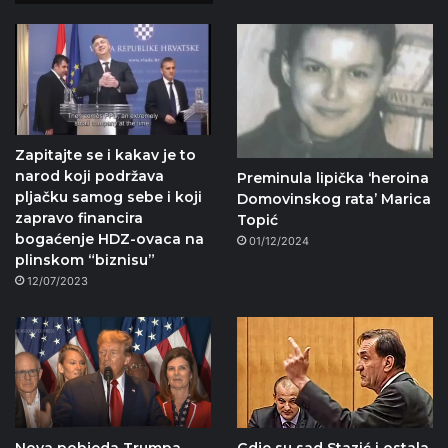
Zapitajte se i kakav je to
narod koji podržava
Preminula lipička ‘heroina
pljačku samog sebe i koji
Domovinskog rata’ Marica
zapravo financira
Topić
bogaćenje HDZ-ovaca na
01/12/2024
plinskom “biznisu”
12/07/2023
Nova pobjeda Trumpa.
Gdje su sad Stazić i ostala