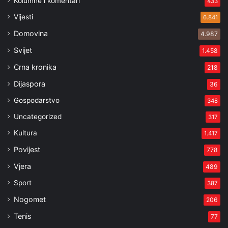
Kolumne i komentari
433
Vijesti
6.841
Domovina
4.987
Svijet
1.458
Crna kronika
218
Dijaspora
36
Gospodarstvo
348
Uncategorized
317
Kultura
1.417
Povijest
778
Vjera
489
Sport
387
Nogomet
206
Tenis
77