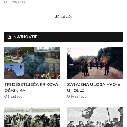
20/12/2023
Učitaj više
NAJNOVIJE
TRI DESETLJEĆA KRIKOVA
ZATAJENA ULOGA HVO-a
OČAJNIKA
U “OLUJI”
8 sati ago
10 sati ago