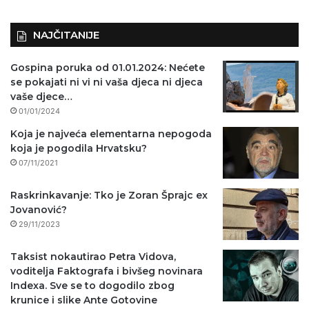
)
NAJČITANIJE
Gospina poruka od 01.01.2024: Nećete
se pokajati ni vi ni vaša djeca ni djeca
vaše djece…
01/01/2024
Koja je najveća elementarna nepogoda
koja je pogodila Hrvatsku?
07/11/2021
Raskrinkavanje: Tko je Zoran Šprajc ex
Jovanović?
29/11/2023
Taksist nokautirao Petra Vidova,
voditelja Faktografa i bivšeg novinara
Indexa. Sve se to dogodilo zbog
krunice i slike Ante Gotovine