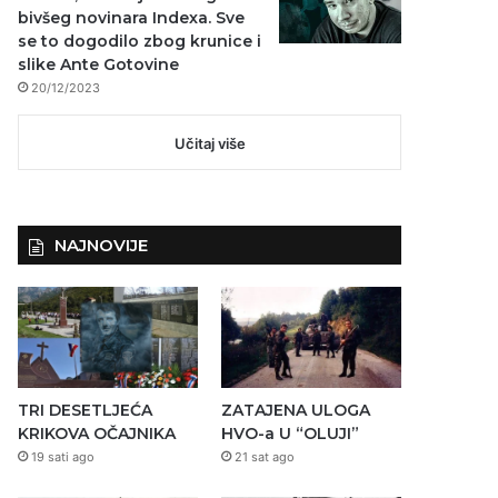
bivšeg novinara Indexa. Sve
se to dogodilo zbog krunice i
slike Ante Gotovine
20/12/2023
Učitaj više
NAJNOVIJE
TRI DESETLJEĆA
ZATAJENA ULOGA
KRIKOVA OČAJNIKA
HVO-a U “OLUJI”
19 sati ago
21 sat ago