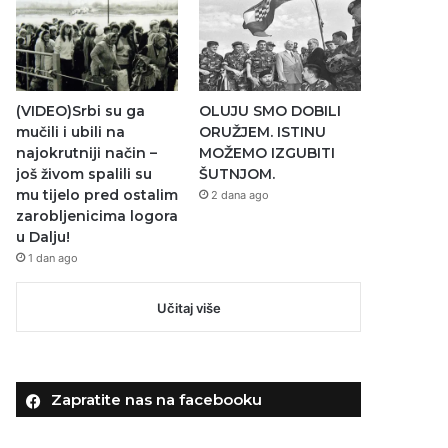
(VIDEO)Srbi su ga
OLUJU SMO DOBILI
mučili i ubili na
ORUŽJEM. ISTINU
najokrutniji način –
MOŽEMO IZGUBITI
još živom spalili su
ŠUTNJOM.
mu tijelo pred ostalim
2 dana ago
zarobljenicima logora
u Dalju!
1 dan ago
Učitaj više
Zapratite nas na facebooku