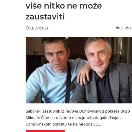
više nitko ne može
zaustaviti
21/07/2021
0
1
Saborski zastupnik iz redova Domovinskog pokreta Stipo
Mlinarić Ćipe se osvrnuo na najnovija događađanja u
Domovinskom pokretu te na neopozivu…