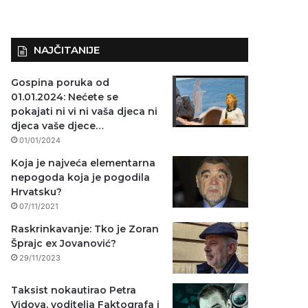
NAJČITANIJE
Gospina poruka od
01.01.2024: Nećete se
pokajati ni vi ni vaša djeca ni
djeca vaše djece…
01/01/2024
Koja je najveća elementarna
nepogoda koja je pogodila
Hrvatsku?
07/11/2021
Raskrinkavanje: Tko je Zoran
Šprajc ex Jovanović?
29/11/2023
Taksist nokautirao Petra
Vidova, voditelja Faktografa i