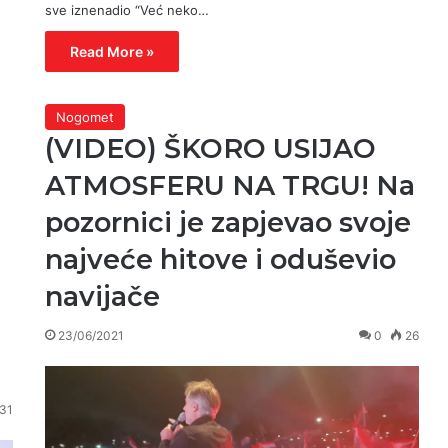
sve iznenadio “Već neko…
Read More »
Nogomet
(VIDEO) ŠKORO USIJAO
ATMOSFERU NA TRGU! Na
pozornici je zapjevao svoje
najveće hitove i oduševio
navijače
23/06/2021
0
26
31