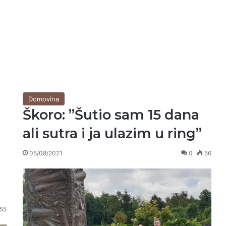
Domovina
Škoro: ”Šutio sam 15 dana
ali sutra i ja ulazim u ring”
05/08/2021
0
56
55