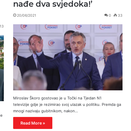
nađe dva svjedoka!’
20/06/2021
0
33
13
Miroslav Škoro gostovao je u Točki na Tjedan N1
televizije gdje je rezimirao svoj ulazak u politiku. Premda ga
mnogi nazivaju gubitnikom, nakon…
je
Read More »