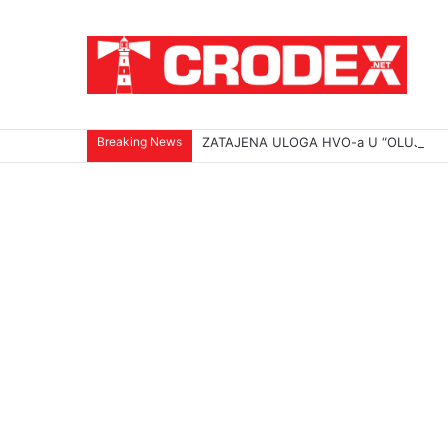
Breaking News
ZATAJENA ULOGA HVO-a U “OLUJI”