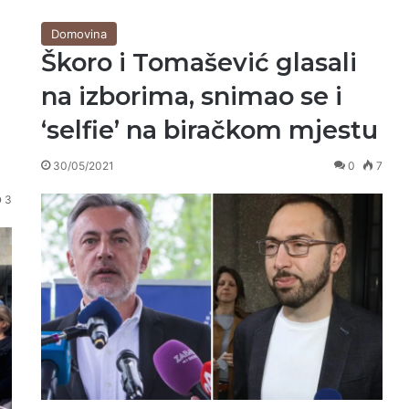
Domovina
Škoro i Tomašević glasali
na izborima, snimao se i
‘selfie’ na biračkom mjestu
30/05/2021
0
7
3