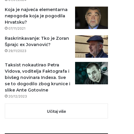
Koja je najveća elementarna
nepogoda koja je pogodila
Hrvatsku?
07/11/2021
Raskrinkavanje: Tko je Zoran
Šprajc ex Jovanović?
29/11/2023
Taksist nokautirao Petra
Vidova, voditelja Faktografa i
bivšeg novinara Indexa. Sve
se to dogodilo zbog krunice i
slike Ante Gotovine
20/12/2023
Učitaj više