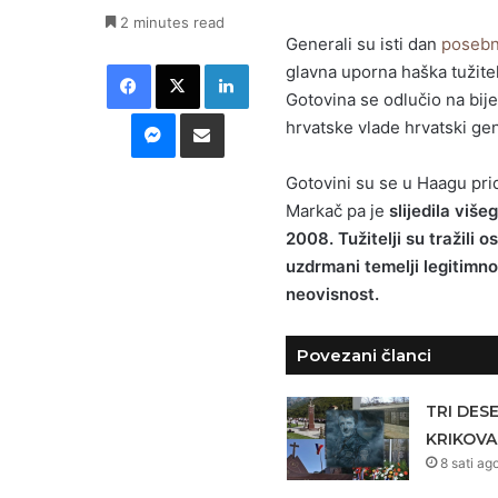
2 minutes read
Generali su isti dan
posebn
Facebook
X
LinkedIn
glavna uporna haška tužitel
Gotovina se odlučio na bij
Messenger
Podijeli putem E-maila
hrvatske vlade hrvatski gen
Gotovini su se u Haagu pri
Markač pa je
slijedila viš
2008. Tužitelji su tražili
uzdrmani temelji legitimn
neovisnost.
Povezani članci
TRI DES
KRIKOVA
8 sati ag