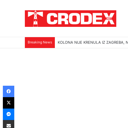
Breaking News
KOLONA NIJE KRENULA IZ ZAGREBA, N
Facebook
X
Messenger
Podijeli putem E-maila