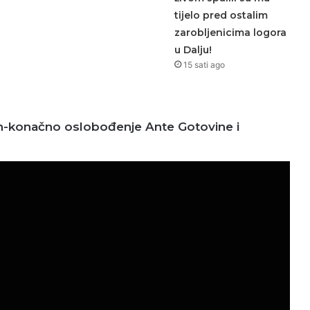
tijelo pred ostalim
zarobljenicima logora
u Dalju!
15 sati ago
n-konačno oslobođenje Ante Gotovine i