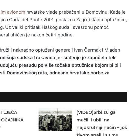
im avionom
hrvatske vlade prebačeni u Domovinu. Kada je
jica Carla del Ponte 2001. poslala u Zagreb tajnu optužnicu,
eg. Uz veliki pritisak Haškog suda i svesrdnu pomoć
eral uhićen je nakon četiri godine.
družili naknadno optuženi generali Ivan Čermak i Mladen
egodišnja sudska trakavica jer suđenje je započelo tek
 osuđujuću presudu po više točaka optužnice kojom bi bili
osti Domovinskog rata, odnosno hrvatske borbe za
ETLJEĆA
(VIDEO)Srbi su ga
 OČAJNIKA
mučili i ubili na
o
najokrutniji način – još
živom spalili su mu