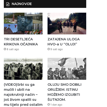
NAJNOVIJE
TRI DESETLJEĆA
ZATAJENA ULOGA
KRIKOVA OČAJNIKA
HVO-a U “OLUJI”
8 sati ago
9 sati ago
(VIDEO)Srbi su ga
OLUJU SMO DOBILI
mučili i ubili na
ORUŽJEM. ISTINU
najokrutniji način –
MOŽEMO IZGUBITI
još živom spalili su
ŠUTNJOM.
mu tijelo pred ostalim
1 dan ago