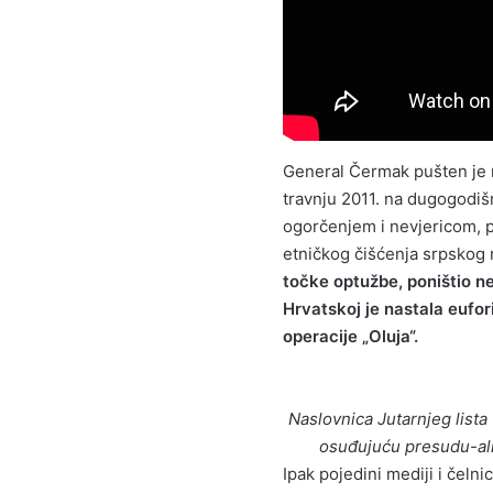
General Čermak pušten je 
travnju 2011. na dugogodišn
ogorčenjem i nevjericom, 
etničkog čišćenja srpskog 
točke optužbe, poništio n
Hrvatskoj je nastala eufo
operacije „Oluja“.
Naslovnica Jutarnjeg lista v
osuđujuću presudu-ali 
Ipak pojedini mediji i čelni