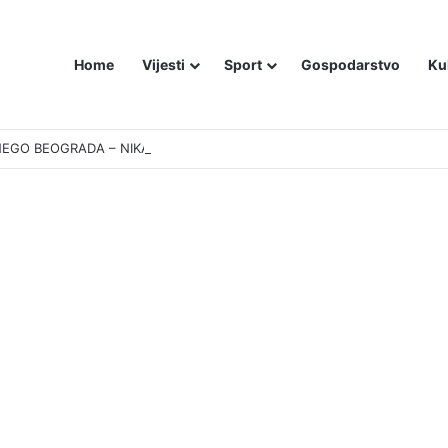
Home
Vijesti
Sport
Gospodarstvo
Ku
EGO BEOGRADA – NIKAKVI MITOVI NE MOGU PROMIJENITI ISTINU