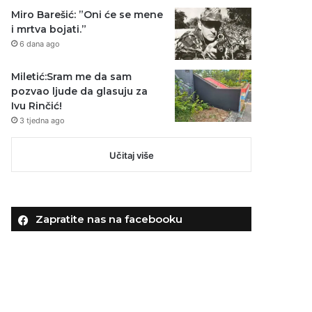
Miro Barešić: ”Oni će se mene
i mrtva bojati.”
6 dana ago
Miletić:Sram me da sam
pozvao ljude da glasuju za
Ivu Rinčić!
3 tjedna ago
Učitaj više
Zapratite nas na facebooku