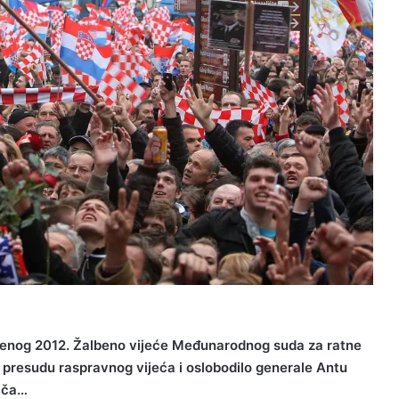
denog 2012. Žalbeno vijeće Međunarodnog suda za ratne
e presudu raspravnog vijeća i oslobodilo generale Antu
ača…