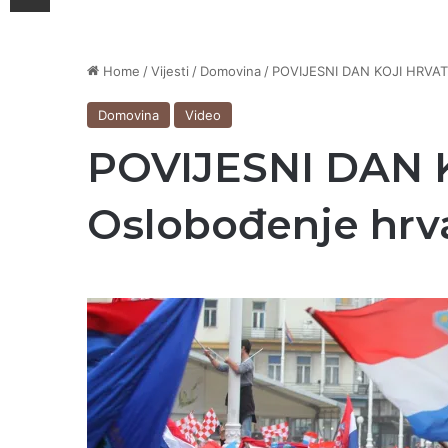
Home
/
Vijesti
/
Domovina
/
POVIJESNI DAN KOJI HRVATI 
Domovina
Video
POVIJESNI DAN KO
Oslobođenje hrva