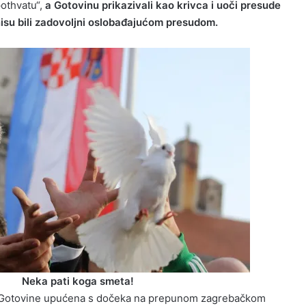
othvatu“,
a Gotovinu prikazivali kao krivca i uoči presude
nisu bili zadovoljni oslobađajućom presudom.
Neka pati koga smeta!
e Gotovine upućena s dočeka na prepunom zagrebačkom