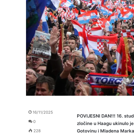
16/11/2025
POVIJESNI DAN!!! 16. stu
0
zločine u Haagu ukinulo j
Gotovinu i Mladena Mark
228