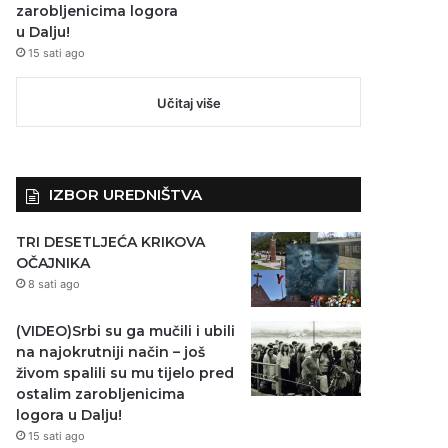
zarobljenicima logora
u Dalju!
15 sati ago
Učitaj više
IZBOR UREDNIŠTVA
TRI DESETLJEĆA KRIKOVA
OČAJNIKA
8 sati ago
(VIDEO)Srbi su ga mučili i ubili
na najokrutniji način – još
živom spalili su mu tijelo pred
ostalim zarobljenicima
logora u Dalju!
15 sati ago