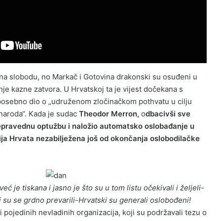
na slobodu, no Markač i Gotovina drakonski su osuđeni u
je kazne zatvora. U Hrvatskoj ta je vijest dočekana s
posebno dio o „udruženom zločinačkom pothvatu u cilju
naroda“. Kada je sudac
Theodor Merron,
o
dbacivši sve
epravednu optužbu i naložio automatsko oslobađanje u
rija Hrvata nezabilježena još od okončanja oslobodilačke
eć je tiskana i jasno je što su u tom listu očekivali i željeli-
su se grdno prevarili-Hrvatski su generali oslobođeni!
ci pojedinih nevladinih organizacija, koji su podržavali tezu o