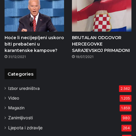
Hoće li necijepljeni uskoro
BRUTALAN ODGOVOR
biti prebačeni u
HERCEGOVKE
karantenske kampove?
SARAJEVSKOJ PRIMADONI
31/12/2021
19/07/2021
Categories
Izbor uredništva
2.562
Video
1.205
Magazin
1.859
Zanimljivosti
980
Ljepota i zdravlje
264