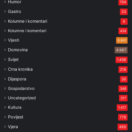
Humor
154
Gastro
33
Kolumne i komentari
9
Kolumne i komentari
434
Vijesti
6.841
Domovina
4.987
Svijet
1.458
Crna kronika
218
Dijaspora
36
Gospodarstvo
348
Uncategorized
317
Kultura
1.417
Povijest
778
Vjera
489