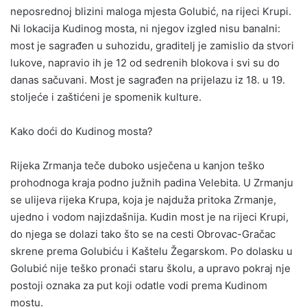
neposrednoj blizini maloga mjesta Golubić, na rijeci Krupi.
Ni lokacija Kudinog mosta, ni njegov izgled nisu banalni:
most je sagrađen u suhozidu, graditelj je zamislio da stvori
lukove, napravio ih je 12 od sedrenih blokova i svi su do
danas sačuvani. Most je sagrađen na prijelazu iz 18. u 19.
stoljeće i zaštićeni je spomenik kulture.
Kako doći do Kudinog mosta?
Rijeka Zrmanja teče duboko usječena u kanjon teško
prohodnoga kraja podno južnih padina Velebita. U Zrmanju
se ulijeva rijeka Krupa, koja je najduža pritoka Zrmanje,
ujedno i vodom najizdašnija. Kudin most je na rijeci Krupi,
do njega se dolazi tako što se na cesti Obrovac-Gračac
skrene prema Golubiću i Kaštelu Žegarskom. Po dolasku u
Golubić nije teško pronaći staru školu, a upravo pokraj nje
postoji oznaka za put koji odatle vodi prema Kudinom
mostu.