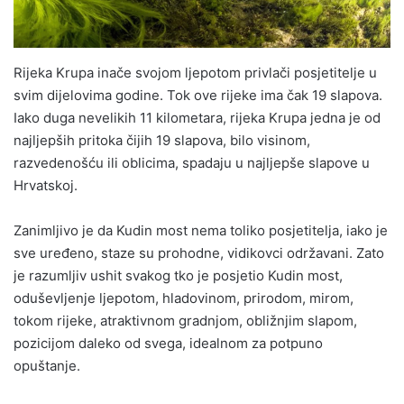
Rijeka Krupa inače svojom ljepotom privlači posjetitelje u
svim dijelovima godine. Tok ove rijeke ima čak 19 slapova.
Iako duga nevelikih 11 kilometara, rijeka Krupa jedna je od
najljepših pritoka čijih 19 slapova, bilo visinom,
razvedenošću ili oblicima, spadaju u najljepše slapove u
Hrvatskoj.
Zanimljivo je da Kudin most nema toliko posjetitelja, iako je
sve uređeno, staze su prohodne, vidikovci održavani. Zato
je razumljiv ushit svakog tko je posjetio Kudin most,
oduševljenje ljepotom, hladovinom, prirodom, mirom,
tokom rijeke, atraktivnom gradnjom, obližnjim slapom,
pozicijom daleko od svega, idealnom za potpuno
opuštanje.