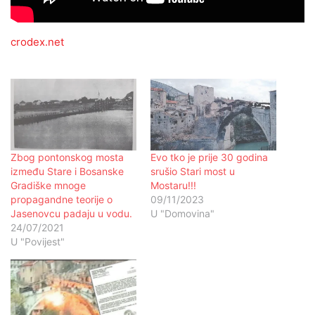
crodex.net
Zbog pontonskog mosta
Evo tko je prije 30 godina
između Stare i Bosanske
srušio Stari most u
Gradiške mnoge
Mostaru!!!
propagandne teorije o
09/11/2023
Jasenovcu padaju u vodu.
U "Domovina"
24/07/2021
U "Povijest"