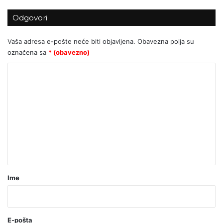
Odgovori
Vaša adresa e-pošte neće biti objavljena.
Obavezna polja su
označena sa
* (obavezno)
K
o
m
e
n
t
a
r
Ime
*
(
o
E-pošta