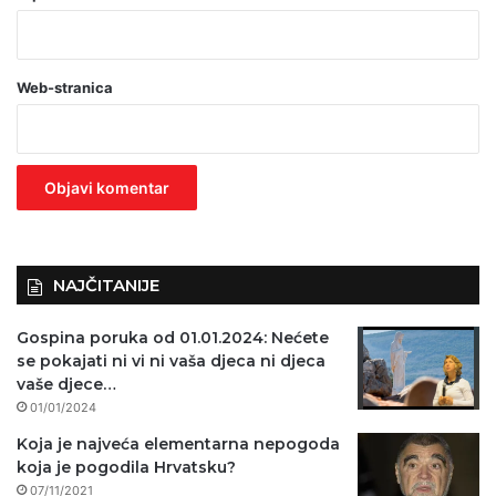
b
a
Web-stranica
v
e
z
n
o
)
NAJČITANIJE
Gospina poruka od 01.01.2024: Nećete
se pokajati ni vi ni vaša djeca ni djeca
vaše djece…
01/01/2024
Koja je najveća elementarna nepogoda
koja je pogodila Hrvatsku?
07/11/2021