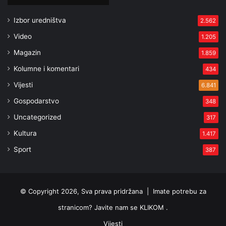
Izbor uredništva
2.562
Video
1.205
Magazin
1.859
Kolumne i komentari
434
Vijesti
6.841
Gospodarstvo
348
Uncategorized
317
Kultura
1.417
Sport
387
© Copyright 2026, Sva prava pridržana |
Imate potrebu za
stranicom? Javite nam se KLIKOM .
Vijesti