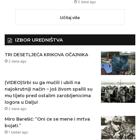
2 dana ago
Učitaj više
IZBOR UREDNIŠTVA
TRI DESETLJEĆA KRIKOVA OČAJNIKA
2 dana ago
(VIDEO)Srbi su ga mučili i ubili na
najokrutniji način – još živom spalili su
mu tijelo pred ostalim zarobljenicima
logora u Dalju!
2 dana ago
Miro Barešić: ”Oni će se mene i mrtva
bojati.”
1 tjedan ago