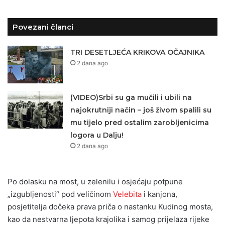
Povezani članci
TRI DESETLJEĆA KRIKOVA OČAJNIKA
2 dana ago
(VIDEO)Srbi su ga mučili i ubili na
najokrutniji način – još živom spalili su
mu tijelo pred ostalim zarobljenicima
logora u Dalju!
2 dana ago
Po dolasku na most, u zelenilu i osjećaju potpune
„izgubljenosti“ pod veličinom
Velebita
i kanjona,
posjetitelja dočeka prava priča o nastanku Kudinog mosta,
kao da nestvarna ljepota krajolika i samog prijelaza rijeke