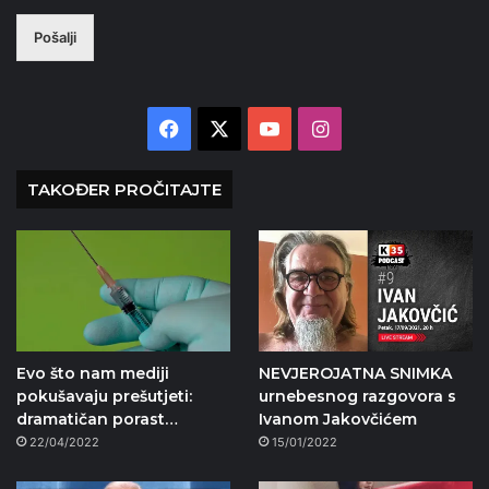
Pošalji
Facebook
X
YouTube
Instagram
TAKOĐER PROČITAJTE
Evo što nam mediji
NEVJEROJATNA SNIMKA
pokušavaju prešutjeti:
urnebesnog razgovora s
dramatičan porast…
Ivanom Jakovčićem
22/04/2022
15/01/2022