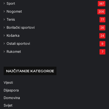
Sport
387
Nogomet
206
Tenis
77
Borilački sportovi
26
Košarka
24
Ostali sportovi
9
Rukomet
7
NAJČITANIJE KATEGORIJE
Vijesti
Dijaspora
Domovina
Svijet