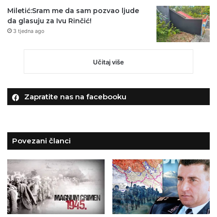
Miletić:Sram me da sam pozvao ljude
da glasuju za Ivu Rinčić!
3 tjedna ago
Učitaj više
Zapratite nas na facebooku
Povezani članci