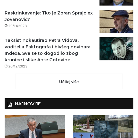
Raskrinkavanje: Tko je Zoran Šprajc ex
Jovanović?
29/11/2023
Taksist nokautirao Petra Vidova,
voditelja Faktografa i bivšeg novinara
Indexa. Sve se to dogodilo zbog
krunice i slike Ante Gotovine
20/12/2023
Učitaj više
NAJNOVIJE