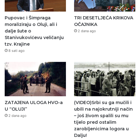
Pupovac i Šimpraga
TRI DESETLJEĆA KRIKOVA
moraliziraju o Oluji, ali i
OČAJNIKA
dalje šute o
2 dana ago
Stanivukovićevu veličanju
tzv. Krajine
8 sati ago
ZATAJENA ULOGA HVO-a
(VIDEO)Srbi su ga mučili i
U “OLUJI”
ubili na najokrutniji način
– još živom spalili su mu
2 dana ago
tijelo pred ostalim
zarobljenicima logora u
Dalju!