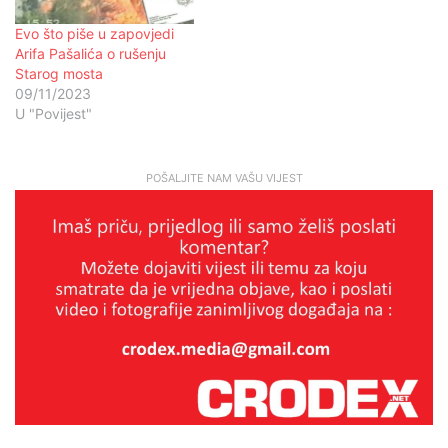
Evo što piše u zapovjedi
Arifa Pašalića o rušenju
Starog mosta
09/11/2023
U "Povijest"
POŠALJITE NAM VAŠU VIJEST