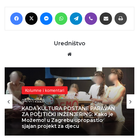
Facebook
X
Messenger
WhatsApp
Telegram
Viber
Podijeli putem E-maila
Printaj
Uredništvo
Website
Kolumne i komentari
04/07/2026
KADA KULTURA POSTANE PARAVAN
ZA POLITIČKI INŽENJERING: Kako je
Možemo! u Zagrebu upropastio
sjajan projekt za djecu