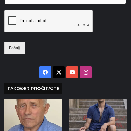
Pošalji
Facebook
X
YouTube
Instagram
TAKOĐER PROČITAJTE