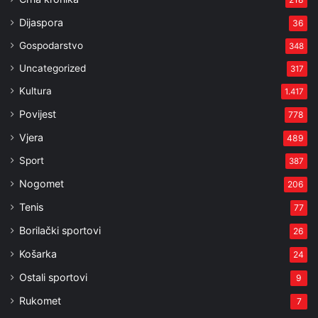
Dijaspora
36
Gospodarstvo
348
Uncategorized
317
Kultura
1.417
Povijest
778
Vjera
489
Sport
387
Nogomet
206
Tenis
77
Borilački sportovi
26
Košarka
24
Ostali sportovi
9
Rukomet
7