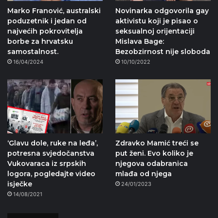
Marko Franović, australski
Novinarka odgovorila gay
poduzetnik i jedan od
aktivistu koji je pisao o
najvećih pokrovitelja
seksualnoj orijentaciji
borbe za hrvatsku
Mislava Bage:
samostalnost.
Bezobzirnost nije sloboda
16/04/2024
10/10/2022
‘Glavu dole, ruke na leđa’,
Zdravko Mamić treći se
potresna svjedočanstva
put ženi. Evo koliko je
Vukovaraca iz srpskih
njegova odabranica
logora, pogledajte video
mlađa od njega
isječke
24/01/2023
14/08/2021