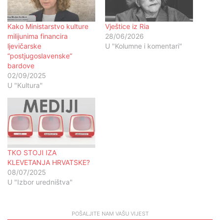
Kako Ministarstvo kulture
Vještice iz Ria
milijunima financira
28/06/2026
ljevičarske
U "Kolumne i komentari"
“postjugoslavenske”
bardove
02/09/2025
U "Kultura"
TKO STOJI IZA
KLEVETANJA HRVATSKE?
08/07/2025
U "Izbor uredništva"
POŠALJITE NAM VAŠU VIJEST