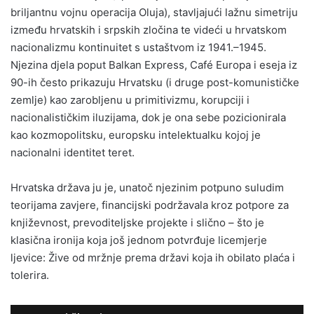
briljantnu vojnu operacija Oluja), stavljajući lažnu simetriju
između hrvatskih i srpskih zločina te videći u hrvatskom
nacionalizmu kontinuitet s ustaštvom iz 1941.–1945.
Njezina djela poput Balkan Express, Café Europa i eseja iz
90-ih često prikazuju Hrvatsku (i druge post-komunističke
zemlje) kao zarobljenu u primitivizmu, korupciji i
nacionalističkim iluzijama, dok je ona sebe pozicionirala
kao kozmopolitsku, europsku intelektualku kojoj je
nacionalni identitet teret.
Hrvatska država ju je, unatoč njezinim potpuno suludim
teorijama zavjere, financijski podržavala kroz potpore za
književnost, prevoditeljske projekte i slično – što je
klasična ironija koja još jednom potvrđuje licemjerje
ljevice: Žive od mržnje prema državi koja ih obilato plaća i
tolerira.