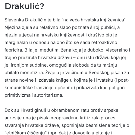
Drakulić?
Slavenka Drakulić nije bila “najveća hrvatska književnica”.
Njezina djela su relativno slabo poznata široj publici, a
njezin utjecaj na hrvatsku književnost i društvo bio je
marginalan u odnosu na ono što se sada retroaktivno
fabricira. Bila je, međutim, žena koja je duboko, visceralno i
trajno prezirala hrvatsku državu – onu istu državu koja joj
je, ironijom sudbine, omogućila slobodu da tu mržnju
obilato monetizira. Živjela je većinom u Švedskoj, pisala za
strane novine i izdavala knjige u kojima je Hrvatsku (i post-
komunističke tranzicije općenito) prikazivala kao poligon
primitivizma i autoritarizma.
Dok su Hrvati ginuli u obrambenom ratu protiv srpske
agresije ona je pisala neopravdano kritizirala proces
stvaranja hrvatske države, spominjala besmislene teorije o
“etničkom čišćenju” (npr. čak je dovodila u pitanje i