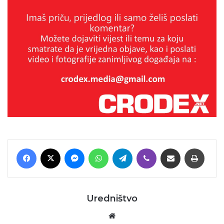
Facebook
X
Messenger
WhatsApp
Telegram
Viber
Podijeli putem E-maila
Printaj
Uredništvo
Website