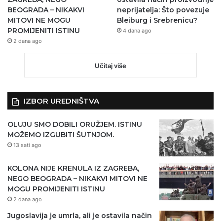
BEOGRADA – NIKAKVI
neprijatelja: Što povezuje
MITOVI NE MOGU
Bleiburg i Srebrenicu?
PROMIJENITI ISTINU
4 dana ago
2 dana ago
Učitaj više
IZBOR UREDNIŠTVA
OLUJU SMO DOBILI ORUŽJEM. ISTINU
MOŽEMO IZGUBITI ŠUTNJOM.
13 sati ago
KOLONA NIJE KRENULA IZ ZAGREBA,
NEGO BEOGRADA – NIKAKVI MITOVI NE
MOGU PROMIJENITI ISTINU
2 dana ago
Jugoslavija je umrla, ali je ostavila način