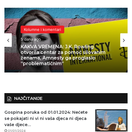
Kolumne i komentari
Kolumne i komentari
6 dana ago
5 dana ago
Sánchez otvorio vrata, Europa plaća
cijenu: Je li ovo najveći politički dar
europskoj desnici?
KAKVA VREMENA: J.K. Rowling
otvorila centar za pomoć silovanim
ženama, Amnesty ga proglasio
“problematičnim”
NAJČITANIJE
Gospina poruka od 01.01.2024: Nećete
se pokajati ni vi ni vaša djeca ni djeca
vaše djece…
01/01/2024