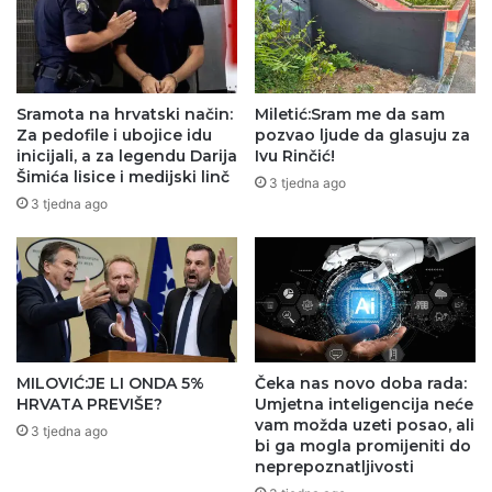
Sramota na hrvatski način:
Miletić:Sram me da sam
Za pedofile i ubojice idu
pozvao ljude da glasuju za
inicijali, a za legendu Darija
Ivu Rinčić!
Šimića lisice i medijski linč
3 tjedna ago
3 tjedna ago
MILOVIĆ:JE LI ONDA 5%
Čeka nas novo doba rada:
HRVATA PREVIŠE?
Umjetna inteligencija neće
vam možda uzeti posao, ali
3 tjedna ago
bi ga mogla promijeniti do
neprepoznatljivosti