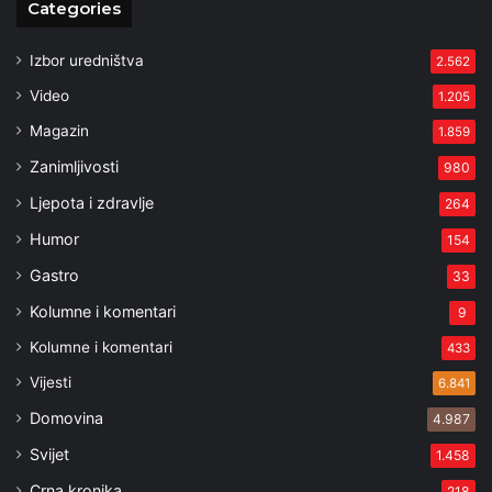
Categories
Izbor uredništva
2.562
Video
1.205
Magazin
1.859
Zanimljivosti
980
Ljepota i zdravlje
264
Humor
154
Gastro
33
Kolumne i komentari
9
Kolumne i komentari
433
Vijesti
6.841
Domovina
4.987
Svijet
1.458
Crna kronika
218