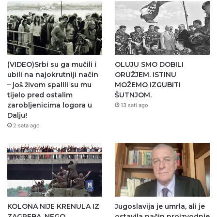
(VIDEO)Srbi su ga mučili i
OLUJU SMO DOBILI
ubili na najokrutniji način
ORUŽJEM. ISTINU
– još živom spalili su mu
MOŽEMO IZGUBITI
tijelo pred ostalim
ŠUTNJOM.
zarobljenicima logora u
13 sati ago
Dalju!
2 sata ago
KOLONA NIJE KRENULA IZ
Jugoslavija je umrla, ali je
ZAGREBA, NEGO
ostavila način proizvodnje