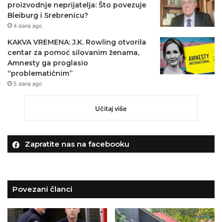
proizvodnje neprijatelja: Što povezuje
Bleiburg i Srebrenicu?
4 dana ago
KAKVA VREMENA: J.K. Rowling otvorila
centar za pomoć silovanim ženama,
Amnesty ga proglasio
“problematičnim”
5 dana ago
Učitaj više
Zapratite nas na facebooku
Povezani članci