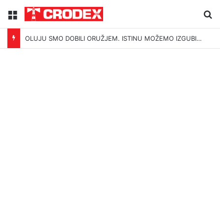
Menu
Tr
OLUJU SMO DOBILI ORUŽJEM. ISTINU MOŽEMO IZGUBITI ŠUTNJOM.