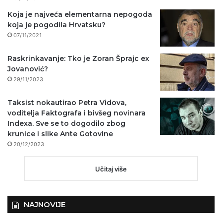
Koja je najveća elementarna nepogoda
koja je pogodila Hrvatsku?
07/11/2021
Raskrinkavanje: Tko je Zoran Šprajc ex
Jovanović?
29/11/2023
Taksist nokautirao Petra Vidova,
voditelja Faktografa i bivšeg novinara
Indexa. Sve se to dogodilo zbog
krunice i slike Ante Gotovine
20/12/2023
Učitaj više
NAJNOVIJE