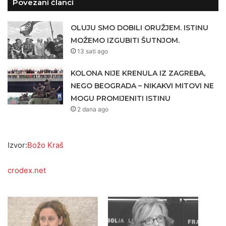
Povezani članci
OLUJU SMO DOBILI ORUŽJEM. ISTINU
MOŽEMO IZGUBITI ŠUTNJOM.
13 sati ago
KOLONA NIJE KRENULA IZ ZAGREBA,
NEGO BEOGRADA – NIKAKVI MITOVI NE
MOGU PROMIJENITI ISTINU
2 dana ago
Izvor:
Božo Kraš
crodex.net