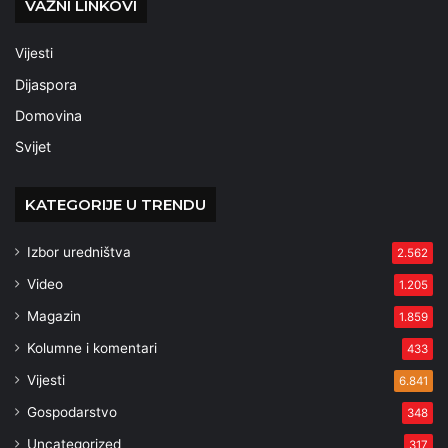
VAŽNI LINKOVI
Vijesti
Dijaspora
Domovina
Svijet
KATEGORIJE U TRENDU
Izbor uredništva
2.562
Video
1.205
Magazin
1.859
Kolumne i komentari
433
Vijesti
6.841
Gospodarstvo
348
Uncategorized
317