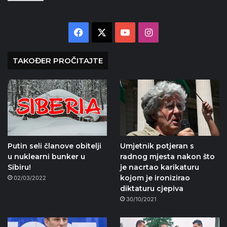
Facebook
X
YouTube
Instagram
TAKOĐER PROČITAJTE
Putin seli članove obitelji
Umjetnik potjeran s
u nuklearni bunker u
radnog mjesta nakon što
Sibiru!
je nacrtao karikaturu
kojom je ironizirao
02/03/2022
diktaturu cjepiva
30/10/2021