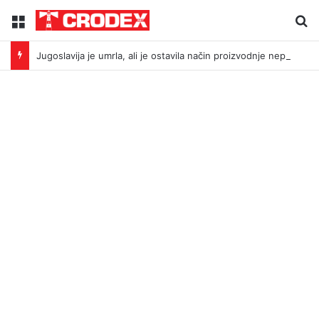
Menu
Tr
Jugoslavija je umrla, ali je ostavila način proizvodnje neprijatelja: Što povezuje Bleiburg i Srebrenicu?