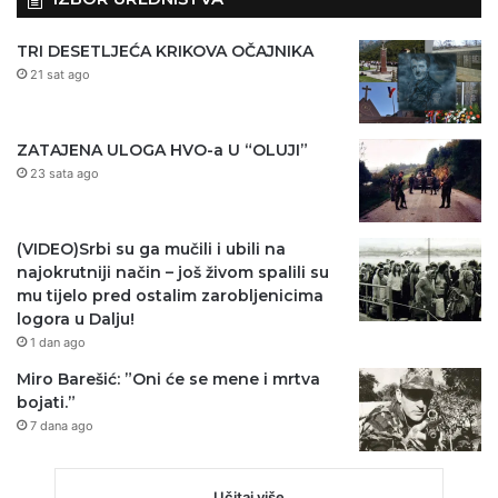
TRI DESETLJEĆA KRIKOVA OČAJNIKA
21 sat ago
ZATAJENA ULOGA HVO-a U “OLUJI”
23 sata ago
(VIDEO)Srbi su ga mučili i ubili na
najokrutniji način – još živom spalili su
mu tijelo pred ostalim zarobljenicima
logora u Dalju!
1 dan ago
Miro Barešić: ”Oni će se mene i mrtva
bojati.”
7 dana ago
Učitaj više