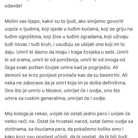
odavde!
Molim vas lijepo, kakvi su to ljudi, ako smijemo govoriti
uopće o ljudima, koji sjede u tuđim kućama, koji se griju na
tuđim ognjištima, koji žive u tuđim zgradama, koji uživaju
tuđi novac i tuđi kruh, i usuđuju se ubijati one koji im to
daju. Umrli bi davno da imaju i traga čovjeka u sebi. Umrli
bi od srama, umrli bi od poniženja, umrli bi od onoga od
čega svaki pošten čovjek umire kad je pogriješio. Ali
demoni se kroz povijest provlače kao da su besmrtni. Ali
neka ne zaborave da je smrt koja im je došla definitivna.
Ono što je umrlo u Moskvi, umrijet će i ovdje, ono što
umire sa ruskim generalima, umrijet će i ovdje.
Moj kolega je rekao, uvijek će ostati jedno pero i uvijek će
netko reći: ne. Ostat će hrvatski narod, ostat ćemo ovdje sa
stotinama, sa tisućama pera, da pokažemo koliko smo i
kako kroz ovu povijest učinili, da bi opstali, da bi bili ljudi,