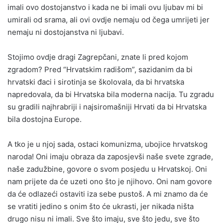
imali ovo dostojanstvo i kada ne bi imali ovu ljubav mi bi
umirali od srama, ali ovi ovdje nemaju od čega umrijeti jer
nemaju ni dostojanstva ni ljubavi.
Stojimo ovdje dragi Zagrepčani, znate li pred kojom
zgradom? Pred “Hrvatskim radišom”, sazidanim da bi
hrvatski đaci i sirotinja se školovala, da bi hrvatska
napredovala, da bi Hrvatska bila moderna nacija. Tu zgradu
su gradili najhrabriji i najsiromašniji Hrvati da bi Hrvatska
bila dostojna Europe.
A tko je u njoj sada, ostaci komunizma, ubojice hrvatskog
naroda! Oni imaju obraza da zaposjevši naše svete zgrade,
naše zadužbine, govore o svom posjedu u Hrvatskoj. Oni
nam prijete da će uzeti ono što je njihovo. Oni nam govore
da će odlazeći ostaviti iza sebe pustoš. A mi znamo da će
se vratiti jedino s onim što će ukrasti, jer nikada ništa
drugo nisu ni imali. Sve što imaju, sve što jedu, sve što