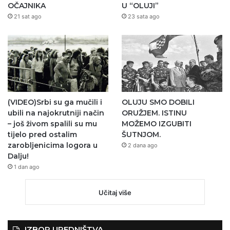
OČAJNIKA
U “OLUJI”
21 sat ago
23 sata ago
(VIDEO)Srbi su ga mučili i
OLUJU SMO DOBILI
ubili na najokrutniji način
ORUŽJEM. ISTINU
– još živom spalili su mu
MOŽEMO IZGUBITI
tijelo pred ostalim
ŠUTNJOM.
zarobljenicima logora u
2 dana ago
Dalju!
1 dan ago
Učitaj više
IZBOR UREDNIŠTVA