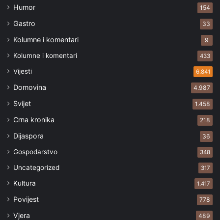
Humor
154
Gastro
33
Kolumne i komentari
9
Kolumne i komentari
433
Vijesti
6.841
Domovina
4.987
Svijet
1.458
Crna kronika
218
Dijaspora
36
Gospodarstvo
348
Uncategorized
317
Kultura
1.417
Povijest
778
Vjera
489