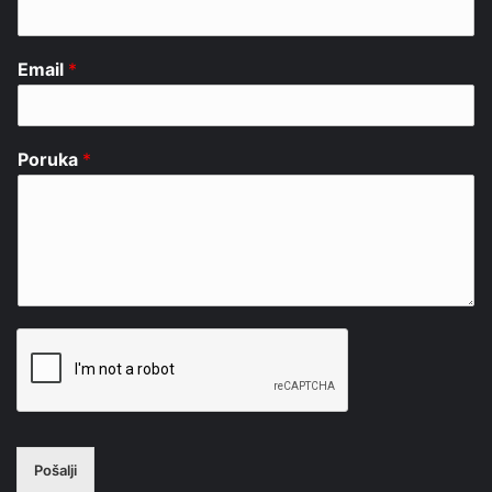
Email
*
Poruka
*
Pošalji