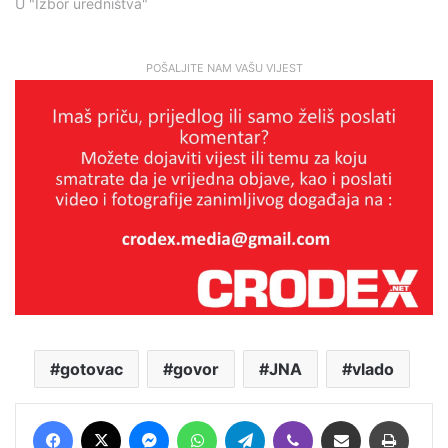
U "Izbor uredništva"
POŠALJITE NAM VAŠU VIJEST
gotovac
govor
JNA
vlado
Facebook
X
Messenger
WhatsApp
Telegram
Viber
Podijeli putem E-maila
Printaj