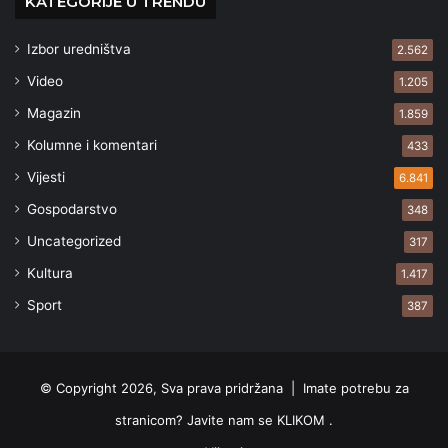
KATEGORIJE U TRENDU
Izbor uredništva
2.562
Video
1.205
Magazin
1.859
Kolumne i komentari
433
Vijesti
6.841
Gospodarstvo
348
Uncategorized
317
Kultura
1.417
Sport
387
© Copyright 2026, Sva prava pridržana |
Imate potrebu za
stranicom? Javite nam se KLIKOM .