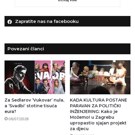
Zapratite nas na facebooku
Povezani članci
Za Sedlarov ‘Vukovar’ nula,
KADA KULTURA POSTANE
a ‘Svadbi’ stotine tisuća
PARAVAN ZA POLITIČKI
eura?
INŽENJERING: Kako je
Možemo! u Zagrebu
06/07/2026
upropastio sjajan projekt
za djecu