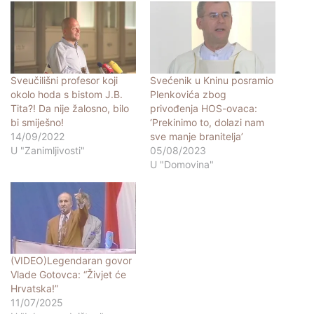
Sveučilišni profesor koji
Svećenik u Kninu posramio
okolo hoda s bistom J.B.
Plenkovića zbog
Tita?! Da nije žalosno, bilo
privođenja HOS-ovaca:
bi smiješno!
‘Prekinimo to, dolazi nam
14/09/2022
sve manje branitelja’
U "Zanimljivosti"
05/08/2023
U "Domovina"
(VIDEO)Legendaran govor
Vlade Gotovca: “Živjet će
Hrvatska!”
11/07/2025