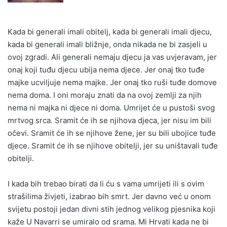
Kada bi generali imali obitelj, kada bi generali imali djecu,
kada bi generali imali bližnje, onda nikada ne bi zasjeli u
ovoj zgradi. Ali generali nemaju djecu ja vas uvjeravam, jer
onaj koji tuđu djecu ubija nema djece. Jer onaj tko tuđe
majke ucviljuje nema majke. Jer onaj tko ruši tuđe domove
nema doma. I oni moraju znati da na ovoj zemlji za njih
nema ni majka ni djece ni doma. Umrijet će u pustoši svog
mrtvog srca. Sramit će ih se njihova djeca, jer nisu im bili
očevi. Sramit će ih se njihove žene, jer su bili ubojice tuđe
djece. Sramit će ih se njihove obitelji, jer su uništavali tuđe
obitelji.
I kada bih trebao birati da li ću s vama umrijeti ili s ovim
strašilima živjeti, izabrao bih smrt. Jer davno već u onom
svijetu postoji jedan divni stih jednog velikog pjesnika koji
kaže U Navarri se umiralo od srama. Mi Hrvati kada ne bi