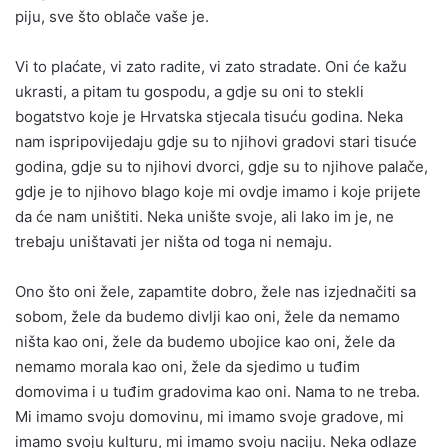
piju, sve što oblače vaše je.
Vi to plaćate, vi zato radite, vi zato stradate. Oni će kažu
ukrasti, a pitam tu gospodu, a gdje su oni to stekli
bogatstvo koje je Hrvatska stjecala tisuću godina. Neka
nam ispripovijedaju gdje su to njihovi gradovi stari tisuće
godina, gdje su to njihovi dvorci, gdje su to njihove palače,
gdje je to njihovo blago koje mi ovdje imamo i koje prijete
da će nam uništiti. Neka unište svoje, ali lako im je, ne
trebaju uništavati jer ništa od toga ni nemaju.
Ono što oni žele, zapamtite dobro, žele nas izjednačiti sa
sobom, žele da budemo divlji kao oni, žele da nemamo
ništa kao oni, žele da budemo ubojice kao oni, žele da
nemamo morala kao oni, žele da sjedimo u tuđim
domovima i u tuđim gradovima kao oni. Nama to ne treba.
Mi imamo svoju domovinu, mi imamo svoje gradove, mi
imamo svoju kulturu, mi imamo svoju naciju. Neka odlaze