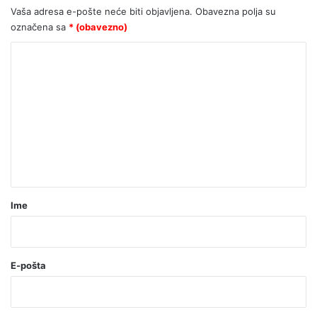
Vaša adresa e-pošte neće biti objavljena.
Obavezna polja su
označena sa
* (obavezno)
K
o
m
e
n
t
a
r
Ime
*
(
o
E-pošta
b
a