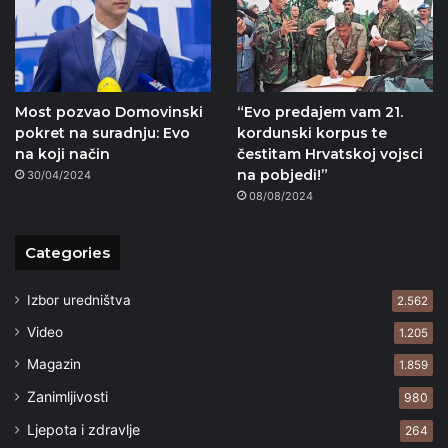
Most pozvao Domovinski
“Evo predajem vam 21.
pokret na suradnju: Evo
kordunski korpus te
na koji način
čestitam Hrvatskoj vojsci
na pobjedi!”
30/04/2024
08/08/2024
Categories
Izbor uredništva
2.562
Video
1.205
Magazin
1.859
Zanimljivosti
980
Ljepota i zdravlje
264