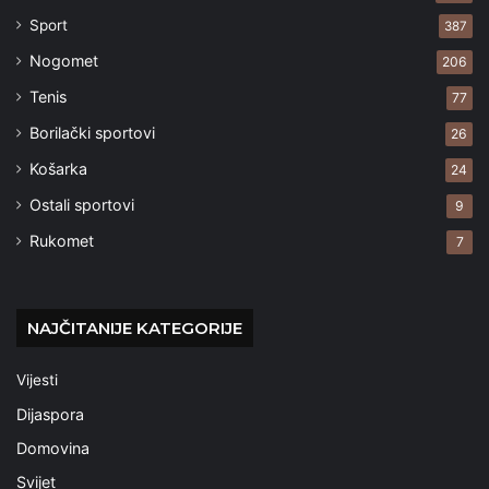
Sport
387
Nogomet
206
Tenis
77
Borilački sportovi
26
Košarka
24
Ostali sportovi
9
Rukomet
7
NAJČITANIJE KATEGORIJE
Vijesti
Dijaspora
Domovina
Svijet