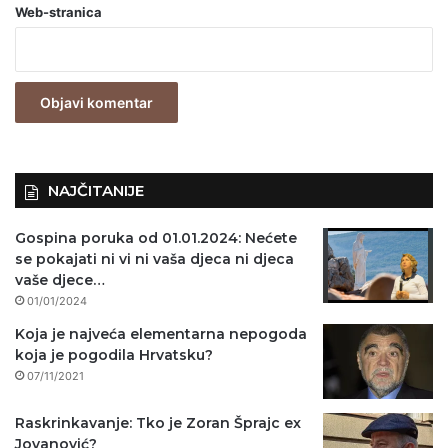
Web-stranica
v
e
z
n
o
)
NAJČITANIJE
Gospina poruka od 01.01.2024: Nećete
se pokajati ni vi ni vaša djeca ni djeca
vaše djece…
01/01/2024
Koja je najveća elementarna nepogoda
koja je pogodila Hrvatsku?
07/11/2021
Raskrinkavanje: Tko je Zoran Šprajc ex
Jovanović?