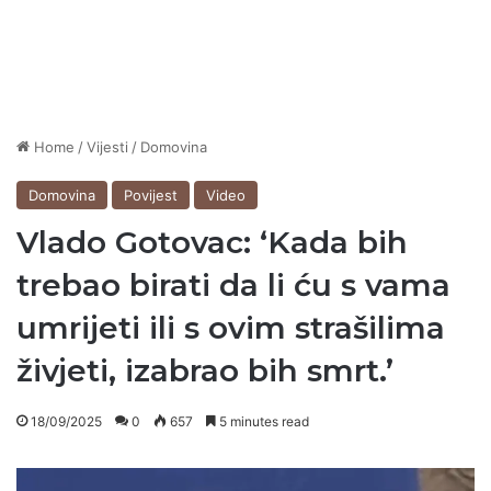
Home
/
Vijesti
/
Domovina
Domovina
Povijest
Video
Vlado Gotovac: ‘Kada bih
trebao birati da li ću s vama
umrijeti ili s ovim strašilima
živjeti, izabrao bih smrt.’
18/09/2025
0
657
5 minutes read