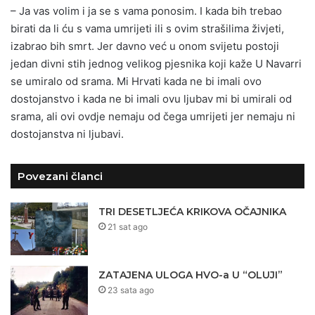
– Ja vas volim i ja se s vama ponosim. I kada bih trebao
birati da li ću s vama umrijeti ili s ovim strašilima živjeti,
izabrao bih smrt. Jer davno već u onom svijetu postoji
jedan divni stih jednog velikog pjesnika koji kaže U Navarri
se umiralo od srama. Mi Hrvati kada ne bi imali ovo
dostojanstvo i kada ne bi imali ovu ljubav mi bi umirali od
srama, ali ovi ovdje nemaju od čega umrijeti jer nemaju ni
dostojanstva ni ljubavi.
Povezani članci
TRI DESETLJEĆA KRIKOVA OČAJNIKA
21 sat ago
ZATAJENA ULOGA HVO-a U “OLUJI”
23 sata ago