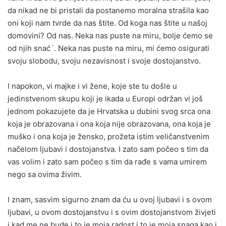
da nikad ne bi pristali da postanemo moralna strašila kao
oni koji nam tvrde da nas štite. Od koga nas štite u našoj
domovini? Od nas. Neka nas puste na miru, bolje ćemo se
od njih snać´. Neka nas puste na miru, mi ćemo osigurati
svoju slobodu, svoju nezavisnost i svoje dostojanstvo.
I napokon, vi majke i vi žene, koje ste tu došle u
jedinstvenom skupu koji je ikada u Europi održan vi još
jednom pokazujete da je Hrvatska u dubini svog srca ona
koja je obrazovana i ona koja nije obrazovana, ona koja je
muško i ona koja je žensko, prožeta istim veličanstvenim
načelom ljubavi i dostojanstva. I zato sam počeo s tim da
vas volim i zato sam počeo s tim da rađe s vama umirem
nego sa ovima živim.
I znam, sasvim sigurno znam da ću u ovoj ljubavi i s ovom
ljubavi, u ovom dostojanstvu i s ovim dostojanstvom živjeti
i kad me ne bude i to je moja radost i to je moja snaga kao i