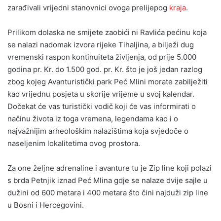
zarađivali vrijedni stanovnici ovoga prelijepog
kraja
.
Prilikom dolaska ne smijete zaobići ni Ravlića pećinu koja
se nalazi nadomak izvora rijeke Tihaljina, a bilježi dug
vremenski raspon kontinuiteta življenja, od prije 5.000
godina pr. Kr. do 1.500 god. pr. Kr. što je još jedan razlog
zbog kojeg Avanturistički park Peć Mlini morate zabilježiti
kao vrijednu posjeta u skorije vrijeme u svoj kalendar.
Dočekat će vas turistički vodič koji će vas informirati o
načinu života iz toga vremena, legendama kao i o
najvažnijim arheološkim nalazištima koja svjedoče o
naseljenim lokalitetima ovog prostora.
Za one željne adrenaline i avanture tu je Zip line koji polazi
s brda Petnjik iznad Peć Mlina gdje se nalaze dvije sajle u
dužini od 600 metara i 400 metara što čini najduži zip line
u Bosni i Hercegovini.