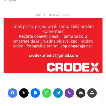
POŠALJITE NAM VAŠU VIJEST
Facebook
X
Messenger
WhatsApp
Telegram
Viber
Podijeli putem E-maila
Printaj