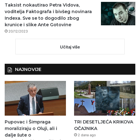
Taksist nokautirao Petra Vidova,
voditelja Faktografa i bivšeg novinara
Indexa. Sve se to dogodilo zbog
krunice i slike Ante Gotovine
20/12/2023
Učitaj više
NAJNOVIJE
Pupovac i Šimpraga
TRI DESETLJEĆA KRIKOVA
moraliziraju o Oluji, ali i
OČAJNIKA
dalje šute o
2 dana ago