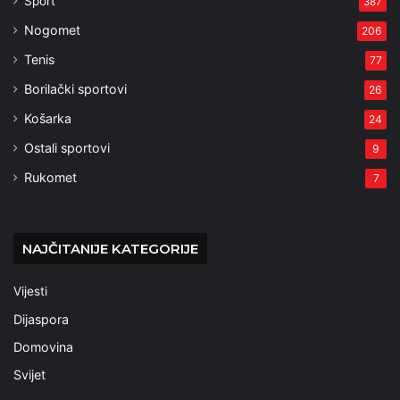
Sport
387
Nogomet
206
Tenis
77
Borilački sportovi
26
Košarka
24
Ostali sportovi
9
Rukomet
7
NAJČITANIJE KATEGORIJE
Vijesti
Dijaspora
Domovina
Svijet