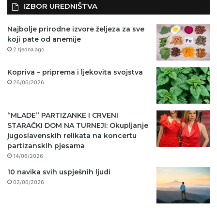
IZBOR UREDNIŠTVA
Najbolje prirodne izvore željeza za sve
koji pate od anemije
2 tjedna ago
Kopriva – priprema i ljekovita svojstva
26/06/2026
“MLADE” PARTIZANKE I CRVENI
STARAČKI DOM NA TURNEJI: Okupljanje
jugoslavenskih relikata na koncertu
partizanskih pjesama
14/06/2026
10 navika svih uspješnih ljudi
02/06/2026