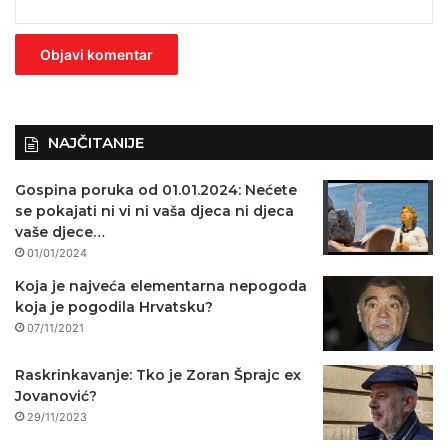
z
n
o
)
NAJČITANIJE
Gospina poruka od 01.01.2024: Nećete
se pokajati ni vi ni vaša djeca ni djeca
vaše djece…
01/01/2024
Koja je najveća elementarna nepogoda
koja je pogodila Hrvatsku?
07/11/2021
Raskrinkavanje: Tko je Zoran Šprajc ex
Jovanović?
29/11/2023