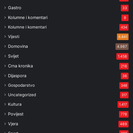
Gastro
33
Kolumne i komentari
9
Kolumne i komentari
434
Vijesti
6.841
Domovina
4.987
Svijet
1.458
Crna kronika
218
Dijaspora
36
Gospodarstvo
348
Uncategorized
317
Kultura
1.417
Povijest
778
Vjera
489