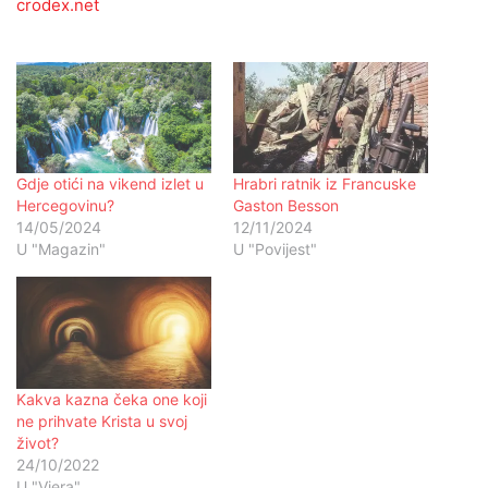
crodex.net
Gdje otići na vikend izlet u
Hrabri ratnik iz Francuske
Hercegovinu?
Gaston Besson
14/05/2024
12/11/2024
U "Magazin"
U "Povijest"
Kakva kazna čeka one koji
ne prihvate Krista u svoj
život?
24/10/2022
U "Vjera"