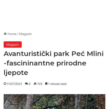
Home
/
Magazin
Magazin
Avanturistički park Peć Mlini
-fascininantne prirodne
ljepote
11/07/2021
0
105
1 minute read