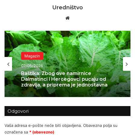
Uredništvo
Website
Magazin
Magazin
05/05/2026
07/05/2026
Sočni tiramisu s jagodama
Raštika: Zbog ove namirnice
Odgovori
Dalmatinci i Hercegovci pucaju od
zdravlja, a priprema je jednostavna
Vaša adresa e-pošte neće biti objavljena.
Obavezna polja su
označena sa
* (obavezno)