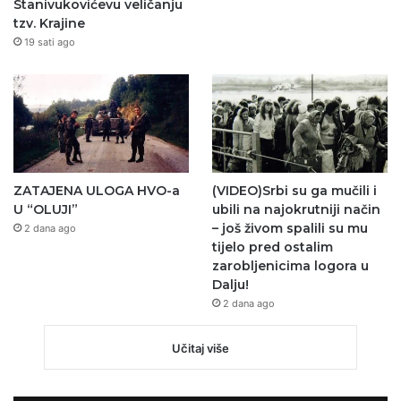
Stanivukovićevu veličanju
tzv. Krajine
19 sati ago
ZATAJENA ULOGA HVO-a
(VIDEO)Srbi su ga mučili i
U “OLUJI”
ubili na najokrutniji način
– još živom spalili su mu
2 dana ago
tijelo pred ostalim
zarobljenicima logora u
Dalju!
2 dana ago
Učitaj više