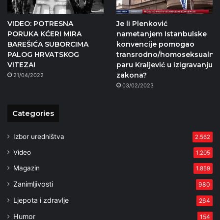
VIDEO: POTRESNA
Je li Plenković
PORUKA KĆERI MIRA
nametanjem Istanbulske
BAREŠIĆA SUBORCIMA
konvencije pomogao
PALOG HRVATSKOG
transrodno/homoseksualn
VITEZA!
paru Kraljević u izigravanju
zakona?
21/04/2022
03/02/2023
Categories
Izbor uredništva
2.562
Video
1.205
Magazin
1.859
Zanimljivosti
980
Ljepota i zdravlje
264
Humor
154