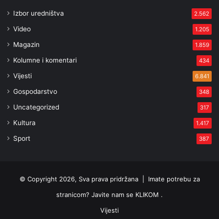
Izbor uredništva
2.562
Video
1.205
Magazin
1.859
Kolumne i komentari
434
Vijesti
6.841
Gospodarstvo
348
Uncategorized
317
Kultura
1.417
Sport
387
© Copyright 2026, Sva prava pridržana |
Imate potrebu za
stranicom? Javite nam se KLIKOM .
Vijesti