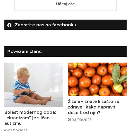
Učitaj više
Zapratite nas na facebooku
Povezani članci
Žižule – znate li zašto su
zdrave i kako napraviti
Bolest modernog doba:
desert od njih?
“ekranizam” je sličan
03/09/2025
autizmu
05/10/2025