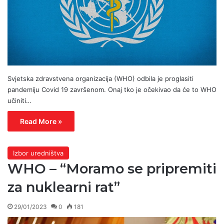
Svjetska zdravstvena organizacija (WHO) odbila je proglasiti
pandemiju Covid 19 završenom. Onaj tko je očekivao da će to WHO
učiniti…
Read More »
Izbor uredništva
WHO – “Moramo se pripremiti
za nuklearni rat”
29/01/2023
0
181