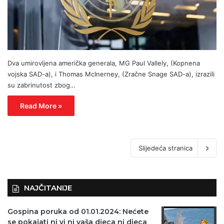
Dva umirovljena američka generala, MG Paul Vallely, (Kopnena
vojska SAD-a), i Thomas McInerney, (Zračne Snage SAD-a), izrazili
su zabrinutost zbog…
Read More »
Slijedeća stranica
NAJČITANIJE
Gospina poruka od 01.01.2024: Nećete
se pokajati ni vi ni vaša djeca ni djeca