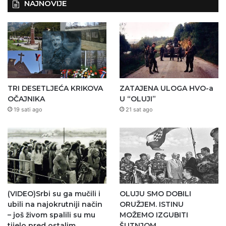
NAJNOVIJE
TRI DESETLJEĆA KRIKOVA
ZATAJENA ULOGA HVO-a
OČAJNIKA
U “OLUJI”
19 sati ago
21 sat ago
(VIDEO)Srbi su ga mučili i
OLUJU SMO DOBILI
ubili na najokrutniji način
ORUŽJEM. ISTINU
– još živom spalili su mu
MOŽEMO IZGUBITI
tijelo pred ostalim
ŠUTNJOM.