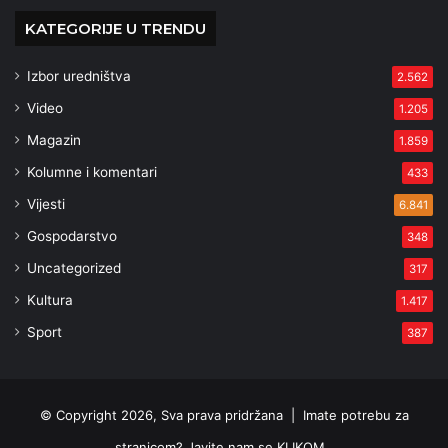
KATEGORIJE U TRENDU
Izbor uredništva
2.562
Video
1.205
Magazin
1.859
Kolumne i komentari
433
Vijesti
6.841
Gospodarstvo
348
Uncategorized
317
Kultura
1.417
Sport
387
© Copyright 2026, Sva prava pridržana |
Imate potrebu za
stranicom? Javite nam se KLIKOM .