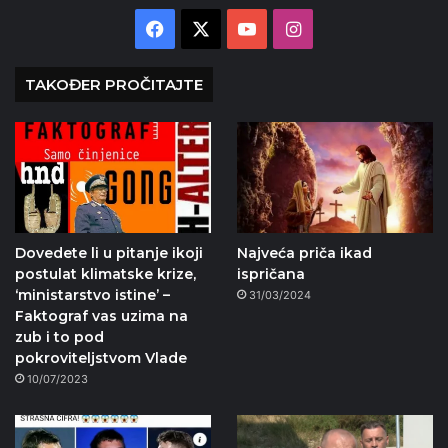
Facebook
X
YouTube
Instagram
TAKOĐER PROČITAJTE
Dovedete li u pitanje ikoji
Najveća priča ikad
postulat klimatske krize,
ispričana
‘ministarstvo istine’ –
31/03/2024
Faktograf vas uzima na
zub i to pod
pokroviteljstvom Vlade
10/07/2023