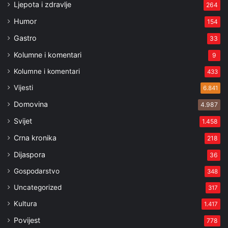
Ljepota i zdravlje
264
Humor
154
Gastro
33
Kolumne i komentari
9
Kolumne i komentari
433
Vijesti
6.841
Domovina
4.987
Svijet
1.458
Crna kronika
218
Dijaspora
36
Gospodarstvo
348
Uncategorized
317
Kultura
1.417
Povijest
778