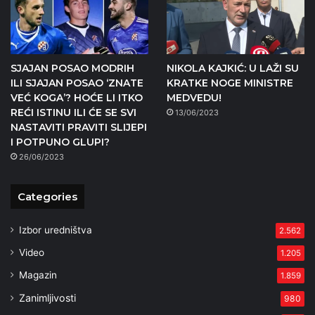
SJAJAN POSAO MODRIH
NIKOLA KAJKIĆ: U LAŽI SU
ILI SJAJAN POSAO ‘ZNATE
KRATKE NOGE MINISTRE
VEĆ KOGA’? HOĆE LI ITKO
MEDVEDU!
REĆI ISTINU ILI ĆE SE SVI
13/06/2023
NASTAVITI PRAVITI SLIJEPI
I POTPUNO GLUPI?
26/06/2023
Categories
Izbor uredništva
2.562
Video
1.205
Magazin
1.859
Zanimljivosti
980