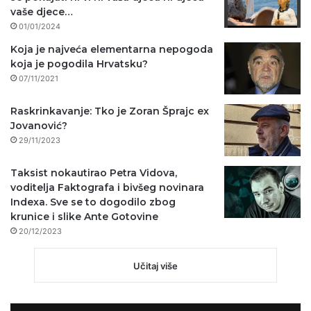
vaše djece…
01/01/2024
Koja je najveća elementarna nepogoda
koja je pogodila Hrvatsku?
07/11/2021
Raskrinkavanje: Tko je Zoran Šprajc ex
Jovanović?
29/11/2023
Taksist nokautirao Petra Vidova,
voditelja Faktografa i bivšeg novinara
Indexa. Sve se to dogodilo zbog
krunice i slike Ante Gotovine
20/12/2023
Učitaj više