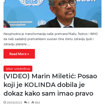
Neophodna je transformacija naše prehrane?Kažu Tedros i WHO
da naši sadašnji prehrambeni sustavi čine štetu zdravlju ljudi i
zdravlju planete.…
Read More »
Izbor uredništva
(VIDEO) Marin Miletić: Posao
koji je KOLINDA dobila je
dokaz kako sam imao pravo
29/06/2023
0
864