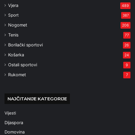
Vjera
489
Sport
387
Nogomet
206
Tenis
77
Borilački sportovi
26
Košarka
24
Ostali sportovi
9
Rukomet
7
NAJČITANIJE KATEGORIJE
Vijesti
Dijaspora
Domovina