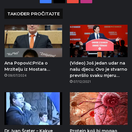
TAKOĐER PROČITAJTE
Ana Popović:Priča o
(Video) Još jedan udar na
Mrzitelju iz Mostara…
našu djecu. Ovo je stvarno
prevršilo svaku mjeru…
09/07/2024
07/12/2021
Dr. Ivan Šreter – Kakve
Protein koji bi mogao