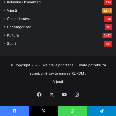
Kolumne i komentari
434
Vijesti
6.841
Gospodarstvo
348
Uncategorized
317
Kultura
1.417
Sport
387
© Copyright 2026, Sva prava pridržana |
Imate potrebu za
stranicom? Javite nam se KLIKOM .
Vijesti
Facebook
X
YouTube
Instagram