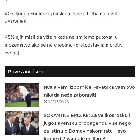
40% ljudi u Engleskoj misli da maske trebamo nositi
ZAUVIJEK
45% njih misli da više nikada ne smijemo putovati u
inozemstvo ako se ne cijepimo (pretpostavljam protiv
svega)
Povezani članci
Hvala vam, izborniče. Hrvatska vam ovo
nikada neće zaboraviti.
08/07/2026
ŠOKANTNE BROJKE: Za velikosrpsku i
jugoslavensku propagandu više nego
za istinu o Domovinskom ratu – evo
kome država daje milijune!