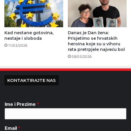
Kad nestane gotovina,
Danas je Dan žena:
nestaje i sloboda
Prisjetimo se hrvatskih
heroina koje su u vihoru
11/03/2026
rata pretrpjele najveću bol
08/03/2026
KONTAKTIRAJTE NAS
Ime i Prezime
*
Email
*