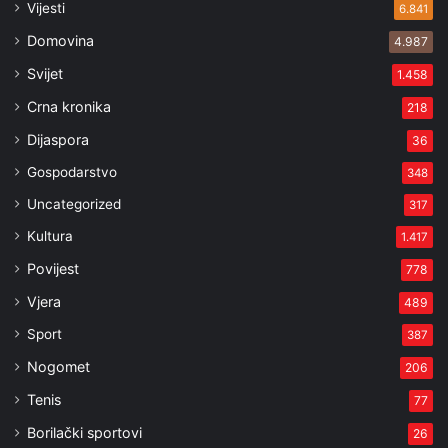
Vijesti
6.841
Domovina
4.987
Svijet
1.458
Crna kronika
218
Dijaspora
36
Gospodarstvo
348
Uncategorized
317
Kultura
1.417
Povijest
778
Vjera
489
Sport
387
Nogomet
206
Tenis
77
Borilački sportovi
26