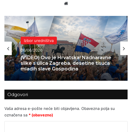
Website
Domovina
Izbor uredništva
04/06/2026
Skok 2 – operacija koja je spasila
06/06/2026
Bihać – 1995.
Odgovori
(VIDEO) Ovo je Hrvatska! Nadnaravne
slike s ulica Zagreba, desetine tisuća
Vaša adresa e-pošte neće biti objavljena.
Obavezna polja su
mladih slave Gospodina
označena sa
* (obavezno)
K