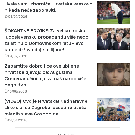
Hvala vam, izborniče. Hrvatska vam ovo
nikada neće zaboraviti.
08/07/2026
ŠOKANTNE BROJKE: Za velikosrpsku i
jugoslavensku propagandu više nego
za istinu o Domovinskom ratu – evo
kome država daje milijune!
04/07/2026
Zapamtite dobro lice ove ubijene
hrvatske djevojčice: Augustina
Grebenar učinila je za naš narod više
nego itko
10/06/2026
(VIDEO) Ovo je Hrvatska! Nadnaravne
slike s ulica Zagreba, desetine tisuća
mladih slave Gospodina
06/06/2026