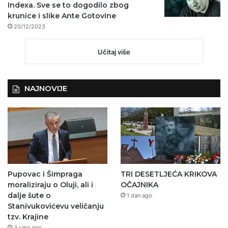
Indexa. Sve se to dogodilo zbog
krunice i slike Ante Gotovine
20/12/2023
Učitaj više
NAJNOVIJE
Pupovac i Šimpraga
TRI DESETLJEĆA KRIKOVA
moraliziraju o Oluji, ali i
OČAJNIKA
dalje šute o
1 dan ago
Stanivukovićevu veličanju
tzv. Krajine
3 sata ago