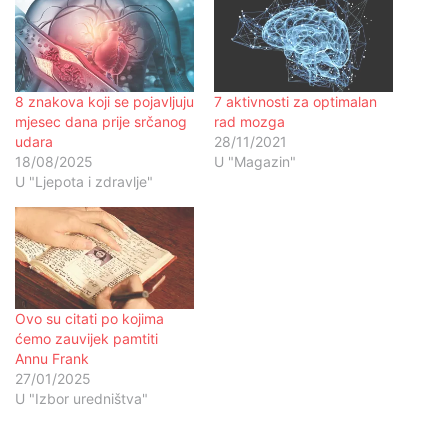
8 znakova koji se pojavljuju
7 aktivnosti za optimalan
mjesec dana prije srčanog
rad mozga
udara
28/11/2021
18/08/2025
U "Magazin"
U "Ljepota i zdravlje"
Ovo su citati po kojima
ćemo zauvijek pamtiti
Annu Frank
27/01/2025
U "Izbor uredništva"