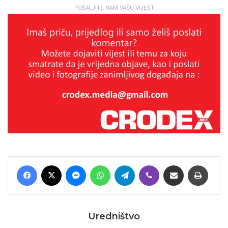
POŠALJITE NAM VAŠU VIJEST
Facebook
X
Messenger
WhatsApp
Telegram
Viber
Podijeli putem E-maila
Printaj
Uredništvo