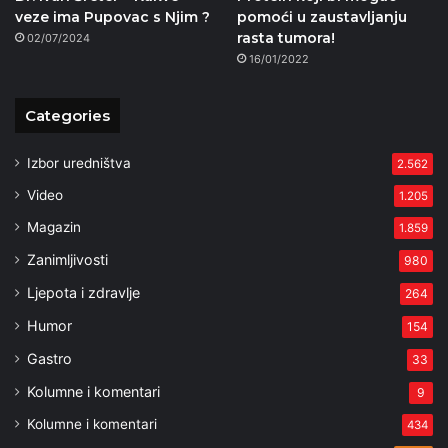
veze ima Pupovac s Njim ?
pomoći u zaustavljanju
rasta tumora!
02/07/2024
16/01/2022
Categories
Izbor uredništva
2.562
Video
1.205
Magazin
1.859
Zanimljivosti
980
Ljepota i zdravlje
264
Humor
154
Gastro
33
Kolumne i komentari
9
Kolumne i komentari
434