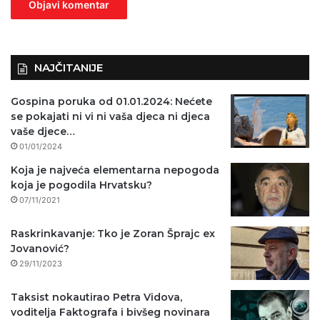
n
o
)
NAJČITANIJE
Gospina poruka od 01.01.2024: Nećete
se pokajati ni vi ni vaša djeca ni djeca
vaše djece…
01/01/2024
Koja je najveća elementarna nepogoda
koja je pogodila Hrvatsku?
07/11/2021
Raskrinkavanje: Tko je Zoran Šprajc ex
Jovanović?
29/11/2023
Taksist nokautirao Petra Vidova,
voditelja Faktografa i bivšeg novinara