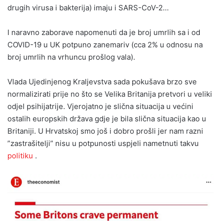
drugih virusa i bakterija) imaju i SARS-CoV-2…
I naravno zaborave napomenuti da je broj umrlih sa i od
COVID-19 u UK potpuno zanemariv (cca 2% u odnosu na
broj umrlih na vrhuncu prošlog vala).
Vlada Ujedinjenog Kraljevstva sada pokušava brzo sve
normalizirati prije no što se Velika Britanija pretvori u veliki
odjel psihijatrije. Vjerojatno je slična situacija u većini
ostalih europskih država gdje je bila slična situacija kao u
Britaniji. U Hrvatskoj smo još i dobro prošli jer nam razni
”zastrašitelji” nisu u potpunosti uspjeli nametnuti takvu
politiku
.