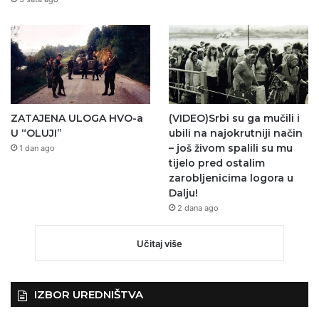
ZATAJENA ULOGA HVO-a
(VIDEO)Srbi su ga mučili i
U “OLUJI”
ubili na najokrutniji način
– još živom spalili su mu
1 dan ago
tijelo pred ostalim
zarobljenicima logora u
Dalju!
2 dana ago
Učitaj više
IZBOR UREDNIŠTVA