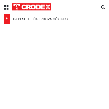
Menu
Tr
TRI DESETLJEĆA KRIKOVA OČAJNIKA