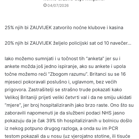
04/07/2026
25% njih bi ZAUVIJEK zatvorilo noćne klubove i kasina
20% njih bi ZAUVIJEK željelo policijski sat od 10 navečer…
Iako možemo sumnjati i u točnost tih “anketa” jer su i
ankete možda još jedno ispiranje, ako su ankete i upola
točne možemo reći ”Zbogom razumu”. Britanci su se 16
mjeseci pokoravali poslušno i, uglavnom, bez većih
prigovora. Zastrašitelji se strašno trude pokazati kako
Velikoj Britaniji prijeti veliki četvrti val i da ne smiju ukidati
“mjere”, jer broj hospitaliziranih jako brzo raste. Ono što su
zaboravili napomenuti je da službeni podaci NHS jasno
pokazuju da je čak 39% tih hospitaliziranih u bolnicu došlo
iz nekog potpuno drugog razloga, a onda su im PCR
testom pokazali da u nosu (uz vjerojatno stotine, ili tisuće