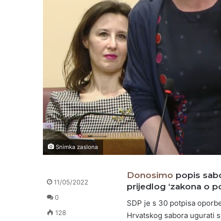
Snimka zaslona
Donosimo
popis sabor
11/05/2022
prijedlog ‘zakona o 
0
SDP je s 30 potpisa oporbe
128
Hrvatskog sabora ugurati sv