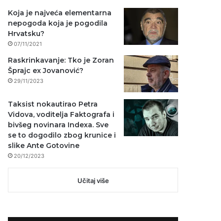
Koja je najveća elementarna
nepogoda koja je pogodila
Hrvatsku?
07/11/2021
Raskrinkavanje: Tko je Zoran
Šprajc ex Jovanović?
29/11/2023
Taksist nokautirao Petra
Vidova, voditelja Faktografa i
bivšeg novinara Indexa. Sve
se to dogodilo zbog krunice i
slike Ante Gotovine
20/12/2023
Učitaj više