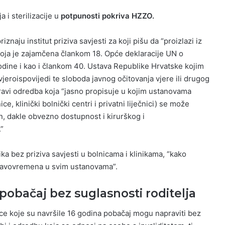
 i sterilizacije u
potpunosti pokriva HZZO.
znaju institut priziva savjesti za koji pišu da “proizlazi iz
koja je zajamčena člankom 18. Opće deklaracije UN o
odine i kao i člankom 40. Ustava Republike Hrvatske kojim
 vjeroispovijedi te sloboda javnog očitovanja vjere ili drugog
pravi odredba koja “jasno propisuje u kojim ustanovama
ce, klinički bolnički centri i privatni liječnici) se može
čin, dakle obvezno dostupnost i kirurškog i
”
ika bez priziva savjesti u bolnicama i klinikama, “kako
pravovremena u svim ustanovama”.
pobačaj bez suglasnosti roditelja
ice koje su navršile 16 godina pobačaj mogu napraviti bez