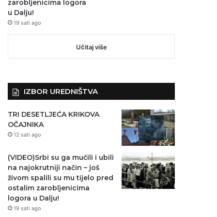
zarobljenicima logora
u Dalju!
19 sati ago
Učitaj više
IZBOR UREDNIŠTVA
TRI DESETLJEĆA KRIKOVA
OČAJNIKA
12 sati ago
(VIDEO)Srbi su ga mučili i ubili
na najokrutniji način – još
živom spalili su mu tijelo pred
ostalim zarobljenicima
logora u Dalju!
19 sati ago