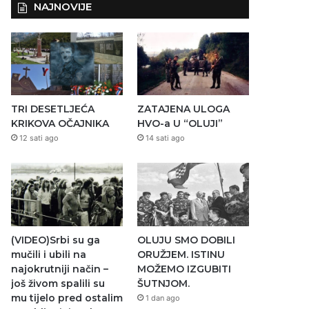
NAJNOVIJE
TRI DESETLJEĆA
ZATAJENA ULOGA
KRIKOVA OČAJNIKA
HVO-a U “OLUJI”
12 sati ago
14 sati ago
(VIDEO)Srbi su ga
OLUJU SMO DOBILI
mučili i ubili na
ORUŽJEM. ISTINU
najokrutniji način –
MOŽEMO IZGUBITI
još živom spalili su
ŠUTNJOM.
mu tijelo pred ostalim
1 dan ago