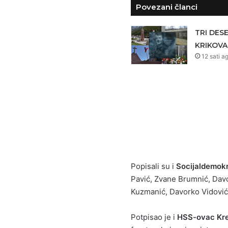
Povezani članci
TRI DES
KRIKOVA
12 sati a
Popisali su i
Socijaldemokr
Pavić, Zvane Brumnić, Davo
Kuzmanić, Davorko Vidović 
Potpisao je i
HSS-ovac Kre