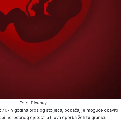
Foto: Pixabay
70-ih godina prošlog stoljeća, pobačaj je moguće obaviti
obi nerođenog djeteta, a lijeva oporba želi tu granicu