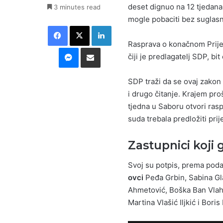
deset dignuo na 12 tjedana 
3 minutes read
mogle pobaciti bez suglasno
Facebook
X
LinkedIn
Rasprava o konačnom Prij
Messenger
Podijeli putem E-maila
čiji je predlagatelj SDP, bi
SDP traži da se ovaj zakon
i drugo čitanje. Krajem pr
tjedna u Saboru otvori ras
suda trebala predložiti prije
Zastupnici koji 
Svoj su potpis, prema poda
ovci
Peđa Grbin, Sabina Gl
Ahmetović, Boška Ban Vlahe
Martina Vlašić Iljkić i Boris