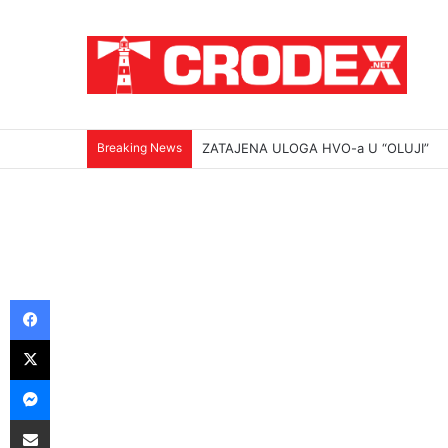
Breaking News
ZATAJENA ULOGA HVO-a U “OLUJI”
Facebook
X
Messenger
Podijeli putem E-maila