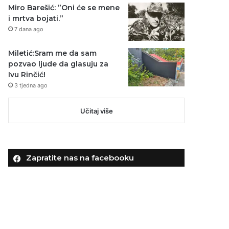
Miro Barešić: ”Oni će se mene
i mrtva bojati.”
7 dana ago
Miletić:Sram me da sam
pozvao ljude da glasuju za
Ivu Rinčić!
3 tjedna ago
Učitaj više
Zapratite nas na facebooku