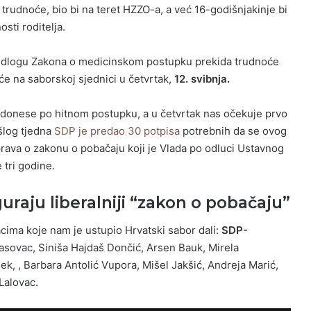
trudnoće, bio bi na teret HZZO-a, a već 16-godišnjakinje bi
sti roditelja.
edlogu Zakona o medicinskom postupku prekida trudnoće
t će na saborskoj sjednici u četvrtak,
12. svibnja.
 donese po hitnom postupku, a u četvrtak nas očekuje prvo
ošlog tjedna
SDP je predao 30 potpisa
potrebnih da se ovog
prava o zakonu o pobačaju koji je Vlada po odluci Ustavnog
 tri godine.
guraju liberalniji “zakon o pobačaju”
cima koje nam je ustupio Hrvatski sabor dali:
SDP-
asovac, Siniša Hajdaš Dončić, Arsen Bauk, Mirela
k, , Barbara Antolić Vupora, Mišel Jakšić, Andreja Marić,
 Lalovac.