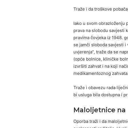
Traže i da troškove pobačaja
Iako u svom obrazloženju pri
prava na slobodu savjesti 
pravima čovjeka iz 1948. g
se jamči sloboda savjesti i
uvjerenja”, traže da se na
(opće bolnice, kliničke bolni
izvršiti zahvat i na koji na
medikamentoznog zahvata.
Traže i obavezu rada liječn
bi usluga bila dostupna i 
Maloljetnice na 
Oporba traži i da maloljetn