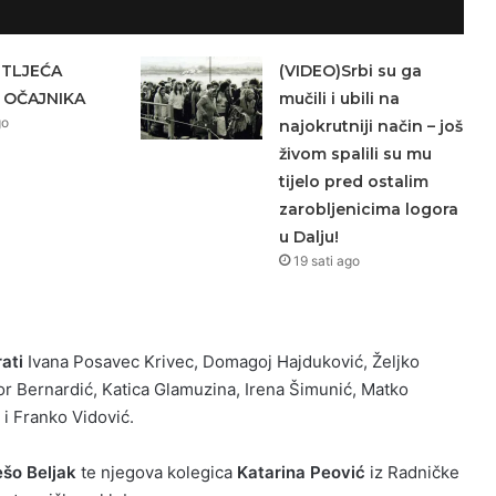
ETLJEĆA
(VIDEO)Srbi su ga
 OČAJNIKA
mučili i ubili na
go
najokrutniji način – još
živom spalili su mu
tijelo pred ostalim
zarobljenicima logora
u Dalju!
19 sati ago
ati
Ivana Posavec Krivec, Domagoj Hajduković, Željko
r Bernardić, Katica Glamuzina, Irena Šimunić, Matko
i Franko Vidović.
šo Beljak
te njegova kolegica
Katarina Peović
iz Radničke