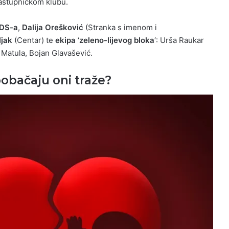
zastupničkom klubu.
IDS-a
,
Dalija Orešković
(Stranka s imenom i
ljak
(Centar) te
ekipa ‘zeleno-lijevog bloka
‘: Urša Raukar
 Matula, Bojan Glavašević.
obačaju oni traže?