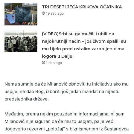
TRI DESETLJEĆA KRIKOVA OČAJNIKA
19 sati ago
(VIDEO)Srbi su ga mučili i ubili na
najokrutniji način – još živom spalili su
mu tijelo pred ostalim zarobljenicima
logora u Dalju!
1 dan ago
Nema sumnje da će Milanović obnoviti tu inicijativu ako mu
uspije, ne dao Bog, izboriti još jedan mandat na mjestu
predsjednika države.
Međutim, prema nekim pouzdanim informacijama, ni sam
Milanović nije siguran da će mu to uspjeti, pa je već
dogovorio rezervni „položaj“ s biznismenom iz Šestanovca