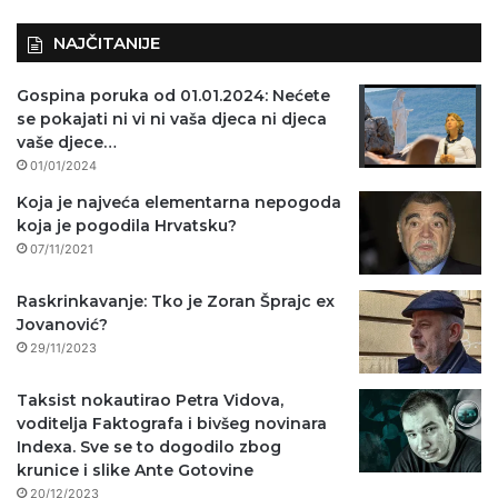
)
NAJČITANIJE
Gospina poruka od 01.01.2024: Nećete
se pokajati ni vi ni vaša djeca ni djeca
vaše djece…
01/01/2024
Koja je najveća elementarna nepogoda
koja je pogodila Hrvatsku?
07/11/2021
Raskrinkavanje: Tko je Zoran Šprajc ex
Jovanović?
29/11/2023
Taksist nokautirao Petra Vidova,
voditelja Faktografa i bivšeg novinara
Indexa. Sve se to dogodilo zbog
krunice i slike Ante Gotovine
20/12/2023