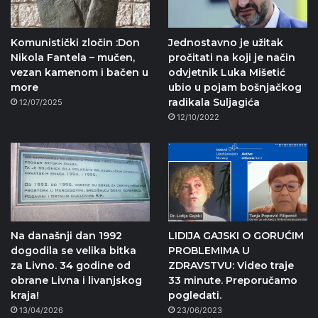
Komunistički zločin :Don
Jednostavno je užitak
Nikola Fantela – mučen,
pročitati na koji je način
vezan kamenom i bačen u
odvjetnik Luka Mišetić
more
ubio u pojam bošnjačkog
radikala Suljagića
12/07/2025
12/10/2022
Na današnji dan 1992
LIDIJA GAJSKI O GORUĆIM
dogodila se velika bitka
PROBLEMIMA U
za Livno. 34 godine od
ZDRAVSTVU: Video traje
obrane Livna i livanjskog
33 minute. Preporučamo
kraja!
pogledati.
13/04/2026
23/06/2023