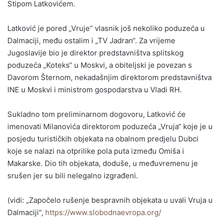
Stipom Latkovićem.
Latković je pored „Vruje“ vlasnik još nekoliko poduzeća u
Dalmaciji, među ostalim i „TV Jadran“. Za vrijeme
Jugoslavije bio je direktor predstavništva splitskog
poduzeća „Koteks“ u Moskvi, a obiteljski je povezan s
Davorom Šternom, nekadašnjim direktorom predstavništva
INE u Moskvi i ministrom gospodarstva u Vladi RH.
Sukladno tom preliminarnom dogovoru, Latković će
imenovati Milanovića direktorom poduzeća „Vruja“ koje je u
posjedu turističkih objekata na obalnom predjelu Dubci
koje se nalazi na otprilike pola puta između Omiša i
Makarske. Dio tih objekata, doduše, u međuvremenu je
srušen jer su bili nelegalno izgrađeni.
(vidi: „Započelo rušenje bespravnih objekata u uvali Vruja u
Dalmaciji“,
https://www.slobodnaevropa.org/