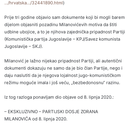
…/hrvatska…/32441890.html
)
Prije tri godine objavio sam dokumente koji bi mogli barem
dijelom objasniti pozadinu Milanovićevih motiva da štiti
udbine ubojice, a to je njihova zajednička pripadnost Partiji
(Komunistička partija Jugoslavije – KPJ/Savez komunista
Jugoslavije – SKJ).
Milanović je lažno nijekao pripadnost Partiji, ali autentični
dokumenti dokazuju ne samo da je bio član Partije, nego i
daju naslutiti da je njegova lojalnost jugo-komunističkom
režimu moguće imala i još veću, „bezbedonosnu“ razinu.
Iz tog razloga ponavljam dio objave od 8. lipnja 2020.:
– EKSKLUZIVNO – PARTIJSKI DOSJE ZORANA
MILANOVIĆA od 8. lipnja 2020.