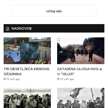
Učitaj više
NAJNOVIJE
TRI DESETLJEĆA KRIKOVA
ZATAJENA ULOGA HVO-a
OČAJNIKA
U “OLUJI”
19 sati ago
20 sati ago