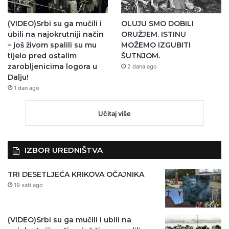
(VIDEO)Srbi su ga mučili i
OLUJU SMO DOBILI
ubili na najokrutniji način
ORUŽJEM. ISTINU
– još živom spalili su mu
MOŽEMO IZGUBITI
tijelo pred ostalim
ŠUTNJOM.
zarobljenicima logora u
2 dana ago
Dalju!
1 dan ago
Učitaj više
IZBOR UREDNIŠTVA
TRI DESETLJEĆA KRIKOVA OČAJNIKA
19 sati ago
(VIDEO)Srbi su ga mučili i ubili na