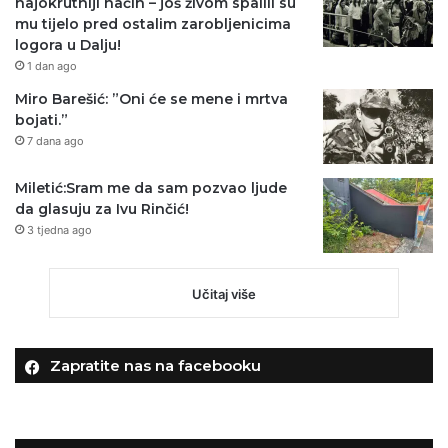
najokrutniji način – još živom spalili su
mu tijelo pred ostalim zarobljenicima
logora u Dalju!
1 dan ago
Miro Barešić: ”Oni će se mene i mrtva
bojati.”
7 dana ago
Miletić:Sram me da sam pozvao ljude
da glasuju za Ivu Rinčić!
3 tjedna ago
Učitaj više
Zapratite nas na facebooku