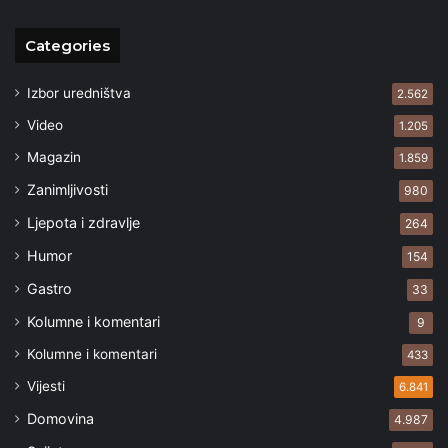
Categories
Izbor uredništva
2.562
Video
1.205
Magazin
1.859
Zanimljivosti
980
Ljepota i zdravlje
264
Humor
154
Gastro
33
Kolumne i komentari
9
Kolumne i komentari
433
Vijesti
6.841
Domovina
4.987