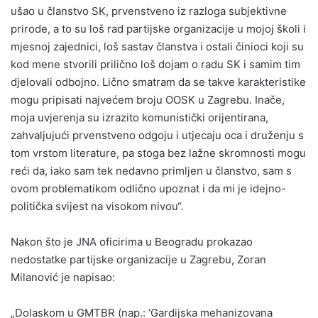
ušao u članstvo SK, prvenstveno iz razloga subjektivne
prirode, a to su loš rad partijske organizacije u mojoj školi i
mjesnoj zajednici, loš sastav članstva i ostali činioci koji su
kod mene stvorili prilično loš dojam o radu SK i samim tim
djelovali odbojno. Lično smatram da se takve karakteristike
mogu pripisati najvećem broju OOSK u Zagrebu. Inače,
moja uvjerenja su izrazito komunistički orijentirana,
zahvaljujući prvenstveno odgoju i utjecaju oca i druženju s
tom vrstom literature, pa stoga bez lažne skromnosti mogu
reći da, iako sam tek nedavno primljen u članstvo, sam s
ovom problematikom odlično upoznat i da mi je idejno-
politička svijest na visokom nivou“.
Nakon što je JNA oficirima u Beogradu prokazao
nedostatke partijske organizacije u Zagrebu, Zoran
Milanović je napisao:
„Dolaskom u GMTBR (nap.: ‘Gardijska mehanizovana