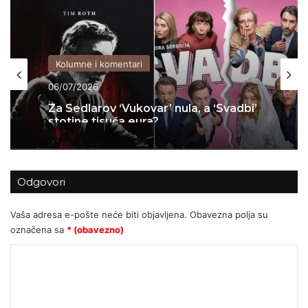
Kolumne i komentari
06/07/2026
Za Sedlarov ‘Vukovar’ nula, a ‘Svadbi’
stotine tisuća eura?
Odgovori
Vaša adresa e-pošte neće biti objavljena.
Obavezna polja su
označena sa
* (obavezno)
K
o
m