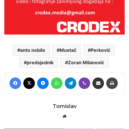
anto nobilo
Mustač
Perković
predsjednik
Zoran Milanović
Facebook
X
Messenger
WhatsApp
Telegram
Viber
Podijeli putem E-maila
Printaj
Tomislav
Website