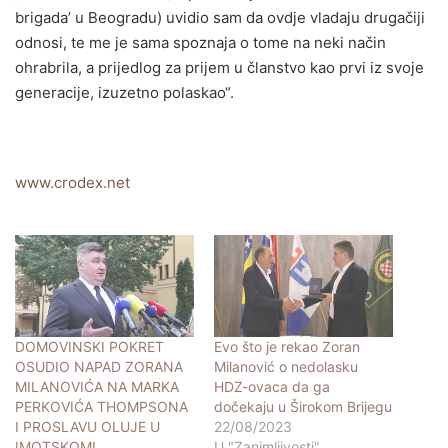
brigada’ u Beogradu) uvidio sam da ovdje vladaju drugačiji
odnosi, te me je sama spoznaja o tome na neki način
ohrabrila, a prijedlog za prijem u članstvo kao prvi iz svoje
generacije, izuzetno polaskao“.
www.crodex.net
DOMOVINSKI POKRET
Evo što je rekao Zoran
OSUDIO NAPAD ZORANA
Milanović o nedolasku
MILANOVIĆA NA MARKA
HDZ-ovaca da ga
PERKOVIĆA THOMPSONA
dočekaju u Širokom Brijegu
I PROSLAVU OLUJE U
22/08/2023
IMOTSKOM!
U "Zanimljivosti"