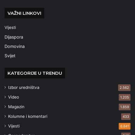
VAŽNI LINKOVI
Vijesti
Dijaspora
Domovina
Svijet
KATEGORIJE U TRENDU
Izbor uredništva
2.562
Video
1.205
Magazin
1.859
Kolumne i komentari
433
Vijesti
6.841