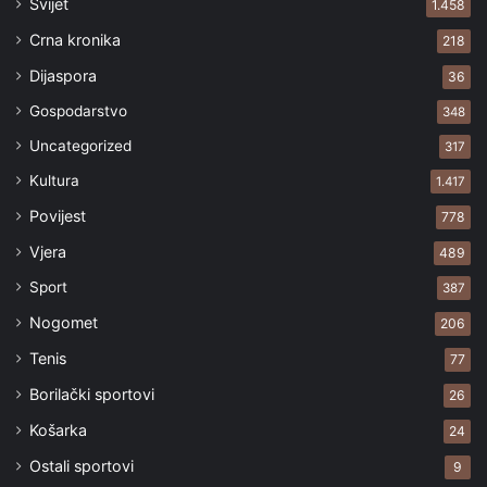
Svijet
1.458
Crna kronika
218
Dijaspora
36
Gospodarstvo
348
Uncategorized
317
Kultura
1.417
Povijest
778
Vjera
489
Sport
387
Nogomet
206
Tenis
77
Borilački sportovi
26
Košarka
24
Ostali sportovi
9