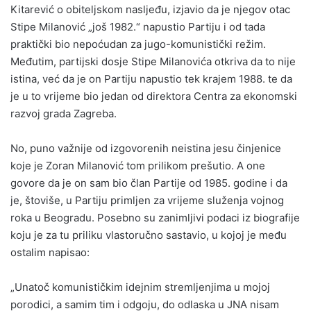
Kitarević o obiteljskom nasljeđu, izjavio da je njegov otac
Stipe Milanović „još 1982.“ napustio Partiju i od tada
praktički bio nepoćudan za jugo-komunistički režim.
Međutim, partijski dosje Stipe Milanovića otkriva da to nije
istina, već da je on Partiju napustio tek krajem 1988. te da
je u to vrijeme bio jedan od direktora Centra za ekonomski
razvoj grada Zagreba.
No, puno važnije od izgovorenih neistina jesu činjenice
koje je Zoran Milanović tom prilikom prešutio. A one
govore da je on sam bio član Partije od 1985. godine i da
je, štoviše, u Partiju primljen za vrijeme služenja vojnog
roka u Beogradu. Posebno su zanimljivi podaci iz biografije
koju je za tu priliku vlastoručno sastavio, u kojoj je među
ostalim napisao:
„Unatoč komunističkim idejnim stremljenjima u mojoj
porodici, a samim tim i odgoju, do odlaska u JNA nisam