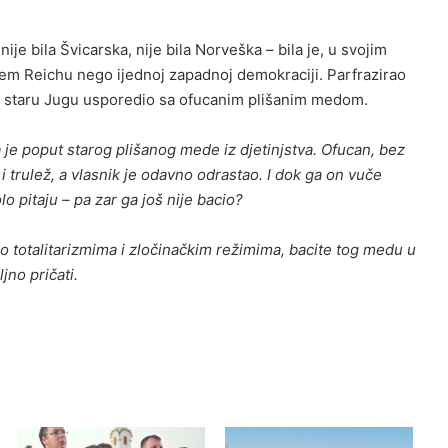
nije bila Švicarska, nije bila Norveška – bila je, u svojim
em Reichu nego ijednoj zapadnoj demokraciji. Parfrazirao
e staru Jugu usporedio sa ofucanim plišanim medom.
 je poput starog plišanog mede iz djetinjstva. Ofucan, bez
i trulež, a vlasnik je odavno odrastao. I dok ga on vuče
o pitaju – pa zar ga još nije bacio?
o totalitarizmima i zločinačkim režimima, bacite tog medu u
no pričati.