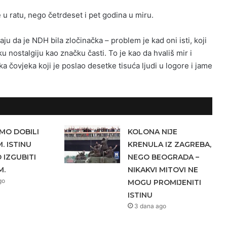
ine u ratu, nego četrdeset i pet godina u miru.
aju da je NDH bila zločinačka – problem je kad oni isti, koji
u nostalgiju kao značku časti. To je kao da hvališ mir i
lika čovjeka koji je poslao desetke tisuća ljudi u logore i jame
MO DOBILI
KOLONA NIJE
. ISTINU
KRENULA IZ ZAGREBA,
IZGUBITI
NEGO BEOGRADA –
M.
NIKAKVI MITOVI NE
go
MOGU PROMIJENITI
ISTINU
3 dana ago