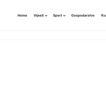
Home
Vijesti
Sport
Gospodarstvo
Ku
utniji način – još živom spalili su mu tijelo pred ostalim zarobljenicima lo