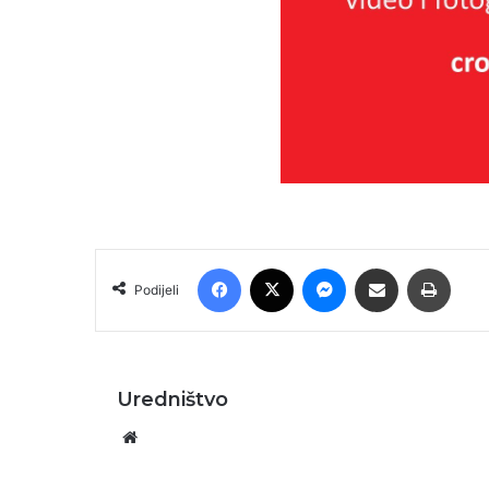
Facebook
X
Messenger
Podijeli putem E-maila
Printa
Podijeli
Uredništvo
Website