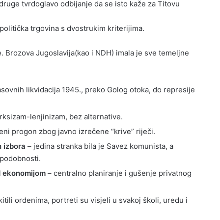
s druge tvrdoglavo odbijanje da se isto kaže za Titovu
 politička trgovina s dvostrukim kriterijima.
e. Brozova Jugoslavija(kao i NDH) imala je sve temeljne
ovnih likvidacija 1945., preko Golog otoka, do represije
ksizam-lenjinizam, bez alternative.
ni progon zbog javno izrečene “krive” riječi.
 izbora
– jedina stranka bila je Savez komunista, a
 podobnosti.
d ekonomijom
– centralno planiranje i gušenje privatnog
kitili ordenima, portreti su visjeli u svakoj školi, uredu i