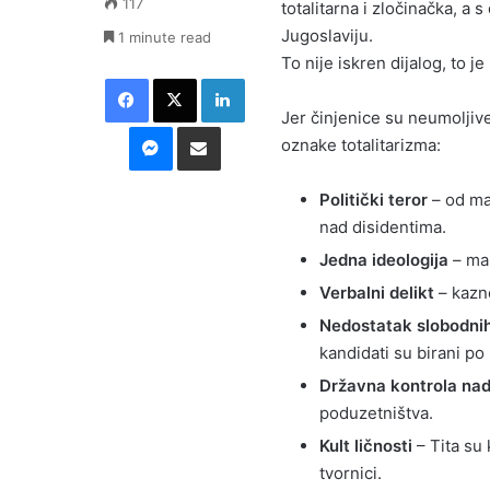
117
totalitarna i zločinačka, a 
Jugoslaviju.
1 minute read
To nije iskren dijalog, to je
Facebook
X
LinkedIn
Jer činjenice su neumoljiv
Messenger
Podijeli putem E-maila
oznake totalitarizma:
Politički teror
– od mas
nad disidentima.
Jedna ideologija
– mar
Verbalni delikt
– kazne
Nedostatak slobodnih
kandidati su birani po
Državna kontrola na
poduzetništva.
Kult ličnosti
– Tita su 
tvornici.