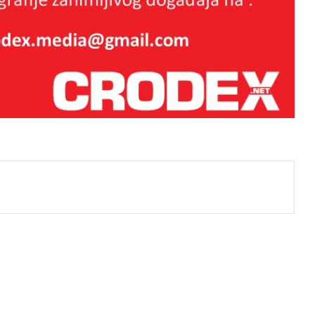
BANGOURA:Šutnja je najskuplji
porez koji plaćamo.
TKO ĆE SNIMITI ISTINU O
HAŠKOM SUDU?Vrijeme je za
neovisni dokumentarni film o
Haškom sudu.
Prof. Rogić o knjizi ‘Haški krivolov’:
j
O svjedocima i pravilima jednog
sudbenog krivolova
ZNANSTVENICI IZ BOSNE
OTKRILI NACIZAM U – BOSNI!
Jugoslavija je umrla, ali je ostavila
način proizvodnje neprijatelja: Što