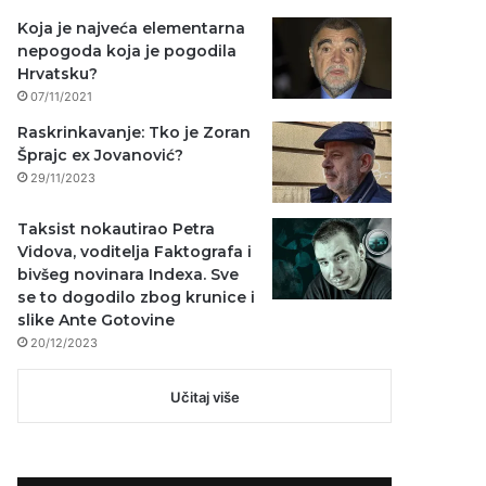
Koja je najveća elementarna
nepogoda koja je pogodila
Hrvatsku?
07/11/2021
Raskrinkavanje: Tko je Zoran
Šprajc ex Jovanović?
29/11/2023
Taksist nokautirao Petra
Vidova, voditelja Faktografa i
bivšeg novinara Indexa. Sve
se to dogodilo zbog krunice i
slike Ante Gotovine
20/12/2023
Učitaj više