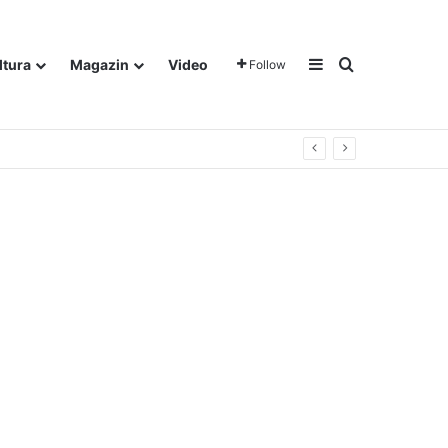
Sidebar
Traži
ltura
Magazin
Video
Follow
gora u Dalju!