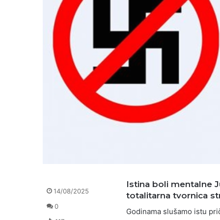
Istina boli mentalne J
14/08/2025
totalitarna tvornica s
0
Godinama slušamo istu prič