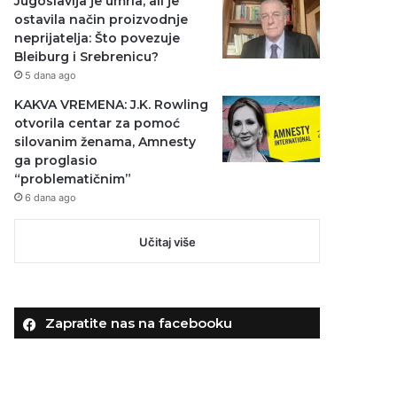
Jugoslavija je umrla, ali je
ostavila način proizvodnje
neprijatelja: Što povezuje
Bleiburg i Srebrenicu?
5 dana ago
KAKVA VREMENA: J.K. Rowling
otvorila centar za pomoć
silovanim ženama, Amnesty
ga proglasio
“problematičnim”
6 dana ago
Učitaj više
Zapratite nas na facebooku