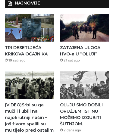
NAJNOVIJE
TRI DESETLJEĆA
ZATAJENA ULOGA
KRIKOVA OČAJNIKA
HVO-a U “OLUJI”
19 sati ago
21 sat ago
(VIDEO)Srbi su ga
OLUJU SMO DOBILI
mučili i ubili na
ORUŽJEM. ISTINU
najokrutniji način –
MOŽEMO IZGUBITI
još živom spalili su
ŠUTNJOM.
mu tijelo pred ostalim
2 dana ago