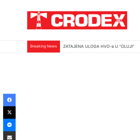
Breaking News
(VIDEO)Srbi su ga mučili i ubili na najokr
Facebook
X
Messenger
Podijeli putem E-maila