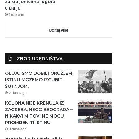
zarobljenicima logora
u Dalju!
1 dan ago
Učitaj više
IZBOR UREDNIŠTVA
OLUJU SMO DOBILI ORUŽJEM.
ISTINU MOŽEMO IZGUBITI
ŠUTNJOM.
2 dana ago
KOLONA NIJE KRENULA IZ
ZAGREBA, NEGO BEOGRADA –
NIKAKVI MITOVI NE MOGU
PROMIJENITI ISTINU
3 dana ago