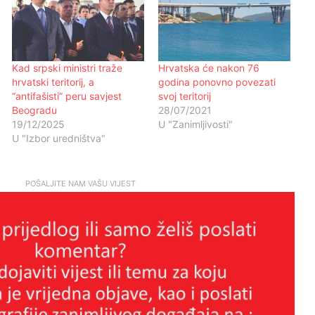
Kad srpski ministri traže
Hrvatska će nakon 76
hrvatski teritorij, a
godina ponovno povezati
“antifašisti” peru savjest
svoj teritorij
Beogradu
28/07/2021
19/12/2025
U "Zanimljivosti"
U "Izbor uredništva"
POŠALJITE NAM VAŠU VIJEST
Ante Rašić:Zašto filma “260 dana”
nema u uobičajenoj distribuciji?