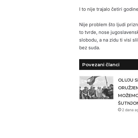
I to nije trajalo četiri god
Nije problem što ljudi prizn
to tvrde, nose jugoslavensk
slobodu, a na zidu ti visi s
bez suda.
Povezani članci
OLUJU S
ORUŽJEM
MOŽEMO 
ŠUTNJO
2 dana a