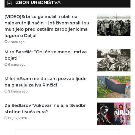
IZBOR UREDNIŠTVA
(VIDEO)Srbi su ga mučili i ubili na
najokrutniji način – još živom spalili su
mu tijelo pred ostalim zarobljenicima
logora u Dalju!
3 sata ago
Miro Barešić: ”Oni će se mene i mrtva
bojati.”
6 dana ago
Miletić:Sram me da sam pozvao ljude
da glasuju za Ivu Rinčić!
3 tjedna ago
Za Sedlarov ‘Vukovar’ nula, a ‘Svadbi’
stotine tisuća eura?
06/07/2026