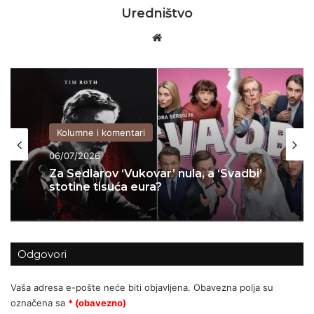
Uredništvo
Website
Kolumne i komentari
04/07/2026
Kolumne i komentari
KADA KULTURA POSTANE PARAVAN
ZA POLITIČKI INŽENJERING: Kako je
06/07/2026
Možemo! u Zagrebu upropastio
sjajan projekt za djecu
Odgovori
Za Sedlarov ‘Vukovar’ nula, a ‘Svadbi’
stotine tisuća eura?
Vaša adresa e-pošte neće biti objavljena.
Obavezna polja su
označena sa
* (obavezno)