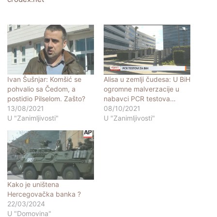
Ivan Šušnjar: Komšić se
Alisa u zemlji čudesa: U BiH
pohvalio sa Čedom, a
ogromne malverzacije u
postidio Pilselom. Zašto?
nabavci PCR testova…
13/08/2021
08/10/2021
U "Zanimljivosti"
U "Zanimljivosti"
Kako je uništena
Hercegovačka banka ?
22/03/2024
U "Domovina"