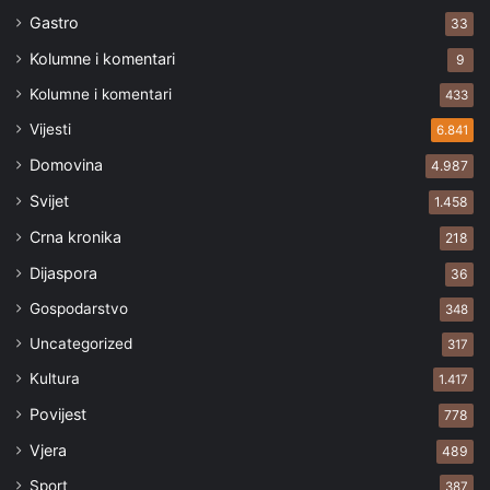
Gastro
33
Kolumne i komentari
9
Kolumne i komentari
433
Vijesti
6.841
Domovina
4.987
Svijet
1.458
Crna kronika
218
Dijaspora
36
Gospodarstvo
348
Uncategorized
317
Kultura
1.417
Povijest
778
Vjera
489
Sport
387