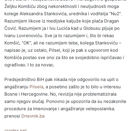
Željku Komšiću zbog nekorektnosti i neuljudnosti moga
kolege Aleksandra Stankovića, urednika i voditelja “Nu2”.
Razumijem likove iz medijske kaljuže koje plaća Dragan
Čović. Razumijem ja i Ivu Lucića kad u Globusu pljuje po
Ivanu Lovrenoviću. Sve ja to razumijem i, što bi rekao
Komšić, “OK”, ali ne razumijem tebe, kolega Stankoviću –
napisao je, uz ostalo, Pilsel, koji je pak s ugovorom kod
Komšića postao sve ono za što se svojedobno ispričavao i
ograđivao. I to za novac.
Predsjedništvo BiH pak nikada nije odgovorilo na upit o
angažiranju
Pilsela
, a posebno zašto je to bilo u interesu
Bosne i Hercegovine. No, revizija nije problematizirala
samo njegov slučaj. Ponovno je upozorila da su nezakonite
procedure za imenovanje i angažiranje veleposlanika.
prenosi
Dnevnik.ba
crodex.net