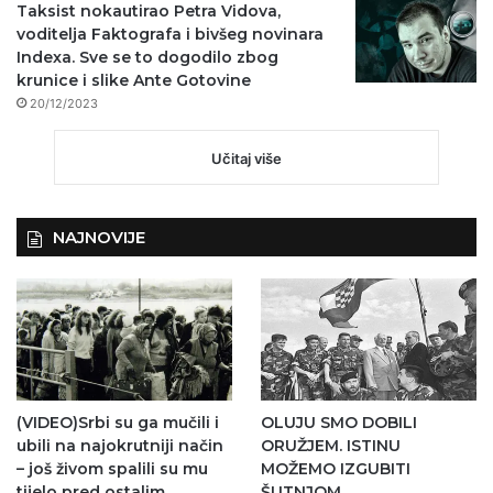
Taksist nokautirao Petra Vidova,
voditelja Faktografa i bivšeg novinara
Indexa. Sve se to dogodilo zbog
krunice i slike Ante Gotovine
20/12/2023
Učitaj više
NAJNOVIJE
(VIDEO)Srbi su ga mučili i
OLUJU SMO DOBILI
ubili na najokrutniji način
ORUŽJEM. ISTINU
– još živom spalili su mu
MOŽEMO IZGUBITI
tijelo pred ostalim
ŠUTNJOM.