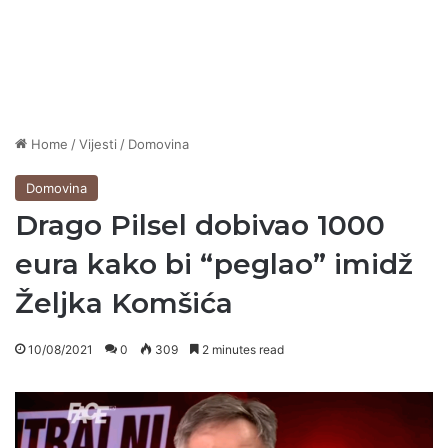
Home
/
Vijesti
/
Domovina
Domovina
Drago Pilsel dobivao 1000
eura kako bi “peglao” imidž
Željka Komšića
10/08/2021
0
309
2 minutes read