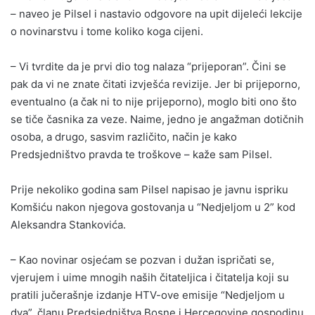
– naveo je Pilsel i nastavio odgovore na upit dijeleći lekcije
o novinarstvu i tome koliko koga cijeni.
– Vi tvrdite da je prvi dio tog nalaza “prijeporan”. Čini se
pak da vi ne znate čitati izvješća revizije. Jer bi prijeporno,
eventualno (a čak ni to nije prijeporno), moglo biti ono što
se tiče časnika za veze. Naime, jedno je angažman dotičnih
osoba, a drugo, sasvim različito, način je kako
Predsjedništvo pravda te troškove – kaže sam Pilsel.
Prije nekoliko godina sam Pilsel napisao je javnu ispriku
Komšiću nakon njegova gostovanja u “Nedjeljom u 2” kod
Aleksandra Stankovića.
– Kao novinar osjećam se pozvan i dužan ispričati se,
vjerujem i uime mnogih naših čitateljica i čitatelja koji su
pratili jučerašnje izdanje HTV-ove emisije “Nedjeljom u
dva”, članu Predsjedništva Bosne i Hercegovine gospodinu