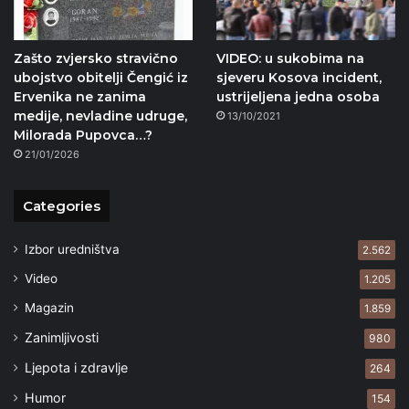
Zašto zvjersko stravično
VIDEO: u sukobima na
ubojstvo obitelji Čengić iz
sjeveru Kosova incident,
Ervenika ne zanima
ustrijeljena jedna osoba
medije, nevladine udruge,
13/10/2021
Milorada Pupovca…?
21/01/2026
Categories
Izbor uredništva
2.562
Video
1.205
Magazin
1.859
Zanimljivosti
980
Ljepota i zdravlje
264
Humor
154