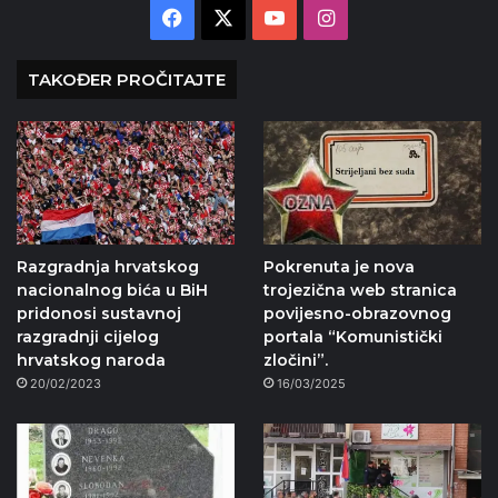
Facebook
X
YouTube
Instagram
TAKOĐER PROČITAJTE
Razgradnja hrvatskog
Pokrenuta je nova
nacionalnog bića u BiH
trojezična web stranica
pridonosi sustavnoj
povijesno-obrazovnog
razgradnji cijelog
portala “Komunistički
hrvatskog naroda
zločini”.
20/02/2023
16/03/2025