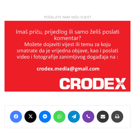
POŠALJITE NAM VAŠU VIJEST
Facebook
X
Messenger
WhatsApp
Telegram
Viber
Podijeli putem E-maila
Printaj