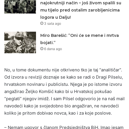
najokrutniji način – još živom spalili su
mu tijelo pred ostalim zarobljenicima
logora u Dalju!
3 sata ago
Miro Barešić: ”Oni će se mene i mrtva
bojati.”
6 dana ago
No, u tome dokumentu nije otkriveno tko je taj “analitičar”.
Od izvora u reviziji doznaje se kako se radi o Dragi Pilselu,
hrvatskom novinaru i publicistu. Njega je po istome izvoru
angažirao Željko Komšić kako bi u Hrvatskoj pokušao
“peglati” njegov imidž. I sam Pilsel odgovorio je na naš mail
navodeći kako je svojedobno bio angažiran, ne navodeći
koliko je pritom dobivao novca, kao i za koje poslove.
– Nemam ugovor s članom Predsjedništva BiH. Imao jesam