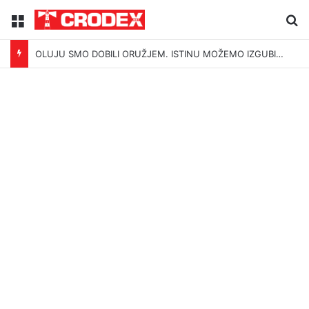
Menu
Tr
OLUJU SMO DOBILI ORUŽJEM. ISTINU MOŽEMO IZGUBITI ŠUTNJOM.