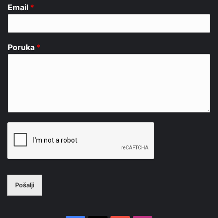
Email
*
Poruka
*
Pošalji