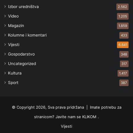
Izbor uredništva
2.562
Video
1.205
Magazin
1.859
Kolumne i komentari
433
Vijesti
6.841
Gospodarstvo
348
Uncategorized
317
Kultura
1.417
Sport
387
© Copyright 2026, Sva prava pridržana |
Imate potrebu za
stranicom? Javite nam se KLIKOM .
Vijesti