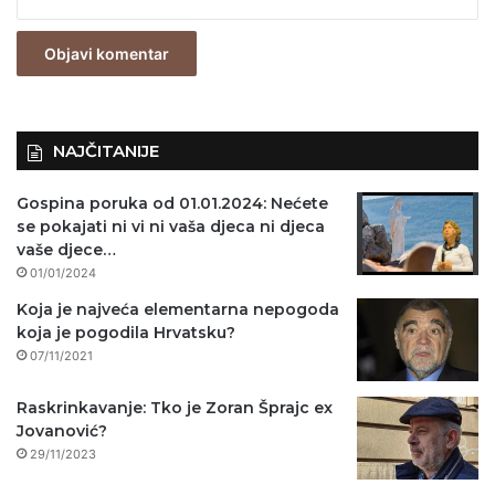
z
n
o
)
NAJČITANIJE
Gospina poruka od 01.01.2024: Nećete
se pokajati ni vi ni vaša djeca ni djeca
vaše djece…
01/01/2024
Koja je najveća elementarna nepogoda
koja je pogodila Hrvatsku?
07/11/2021
Raskrinkavanje: Tko je Zoran Šprajc ex
Jovanović?
29/11/2023