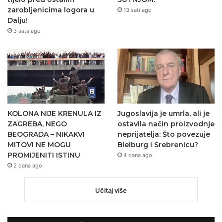
zarobljenicima logora u
13 sati ago
Dalju!
3 sata ago
KOLONA NIJE KRENULA IZ
Jugoslavija je umrla, ali je
ZAGREBA, NEGO
ostavila način proizvodnje
BEOGRADA – NIKAKVI
neprijatelja: Što povezuje
MITOVI NE MOGU
Bleiburg i Srebrenicu?
PROMIJENITI ISTINU
4 dana ago
2 dana ago
Učitaj više