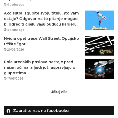
4 tjedna ago
Ako sutra izgubite svoju titulu, što vam
ostaje? Odgovor na to pitanje mogao
bi odrediti cijelu vašu buduću karijeru.
4 tjedna ago
Nvidia opet trese Wall Street: Opcijsko
tržište “gori”
20/05/2026
Pola uredskih poslova nestaje pred
našim očima, a ljudi još raspravljaju o
glupostima
17/05/2026
Učitaj više
Zapratite nas na facebooku