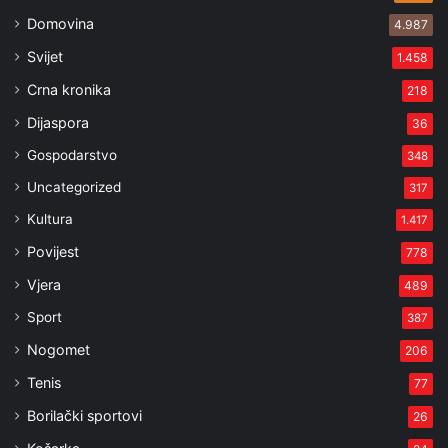
Domovina
4.987
Svijet
1.458
Crna kronika
218
Dijaspora
36
Gospodarstvo
348
Uncategorized
317
Kultura
1.417
Povijest
778
Vjera
489
Sport
387
Nogomet
206
Tenis
77
Borilački sportovi
26