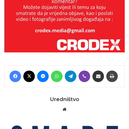
Facebook
X
Messenger
WhatsApp
Telegram
Viber
Podijeli putem E-maila
Printaj
Uredništvo
Website