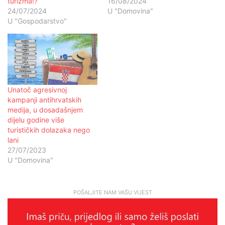
turizma!?
16/08/2024
24/07/2024
U "Domovina"
U "Gospodarstvo"
Unatoč agresivnoj
kampanji antihrvatskih
medija, u dosadašnjem
dijelu godine više
turističkih dolazaka nego
lani
27/07/2023
U "Domovina"
POŠALJITE NAM VAŠU VIJEST