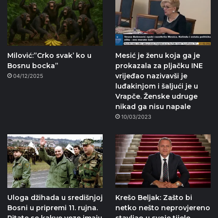
Milović:”Crko svak’ ko u
Mesić je ženu koja ga je
Bosnu bocka”
prokazala za pljačku INE
vrijeđao nazivavši je
04/12/2025
luđakinjom i šaljući je u
Vrapče. Ženske udruge
nikad ga nisu napale
10/03/2023
Uloga džihada u središnjoj
Krešo Beljak: Zašto bi
Bosni u pripremi 11. rujna.
netko nešto neprovjereno