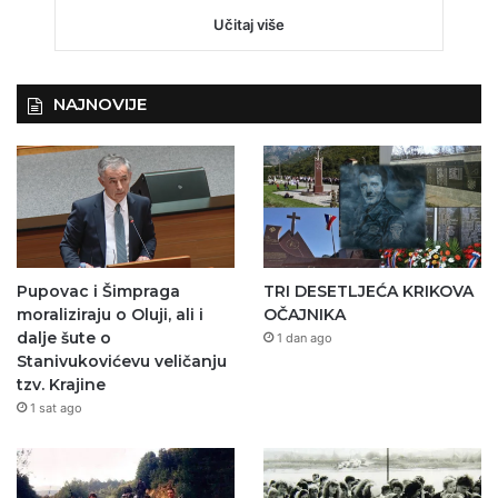
Učitaj više
NAJNOVIJE
Pupovac i Šimpraga
TRI DESETLJEĆA KRIKOVA
moraliziraju o Oluji, ali i
OČAJNIKA
dalje šute o
1 dan ago
Stanivukovićevu veličanju
tzv. Krajine
1 sat ago