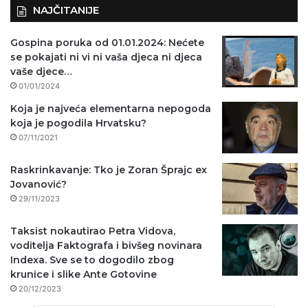
NAJČITANIJE
Gospina poruka od 01.01.2024: Nećete
se pokajati ni vi ni vaša djeca ni djeca
vaše djece…
01/01/2024
Koja je najveća elementarna nepogoda
koja je pogodila Hrvatsku?
07/11/2021
Raskrinkavanje: Tko je Zoran Šprajc ex
Jovanović?
29/11/2023
Taksist nokautirao Petra Vidova,
voditelja Faktografa i bivšeg novinara
Indexa. Sve se to dogodilo zbog
krunice i slike Ante Gotovine
20/12/2023