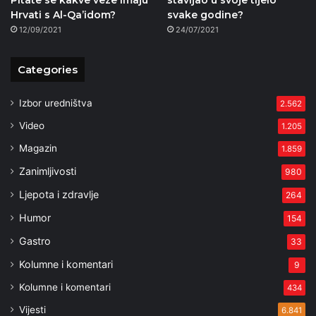
Pitate se kakve veze imaju
stavljao u svoje tijelo
Hrvati s Al-Qa’idom?
svake godine?
12/09/2021
24/07/2021
Categories
Izbor uredništva
2.562
Video
1.205
Magazin
1.859
Zanimljivosti
980
Ljepota i zdravlje
264
Humor
154
Gastro
33
Kolumne i komentari
9
Kolumne i komentari
434
Vijesti
6.841