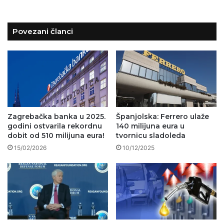
Povezani članci
Zagrebačka banka u 2025.
Španjolska: Ferrero ulaže
godini ostvarila rekordnu
140 milijuna eura u
dobit od 510 milijuna eura!
tvornicu sladoleda
15/02/2026
10/12/2025