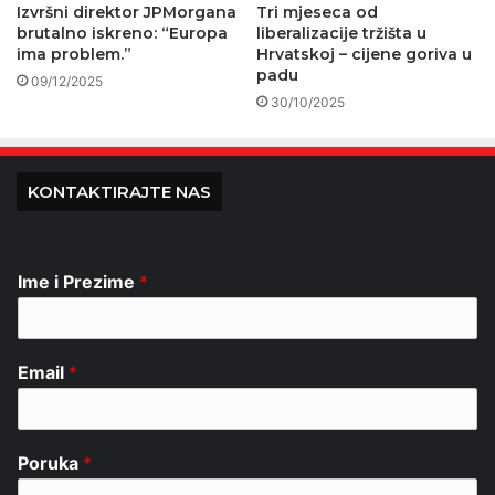
Izvršni direktor JPMorgana
Tri mjeseca od
brutalno iskreno: “Europa
liberalizacije tržišta u
ima problem.”
Hrvatskoj – cijene goriva u
padu
09/12/2025
30/10/2025
KONTAKTIRAJTE NAS
Ime i Prezime
*
Email
*
Poruka
*