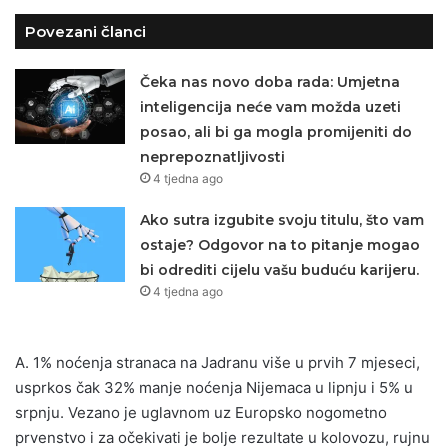
Povezani članci
Čeka nas novo doba rada: Umjetna
inteligencija neće vam možda uzeti
posao, ali bi ga mogla promijeniti do
neprepoznatljivosti
4 tjedna ago
Ako sutra izgubite svoju titulu, što vam
ostaje? Odgovor na to pitanje mogao
bi odrediti cijelu vašu buduću karijeru.
4 tjedna ago
A. 1% noćenja stranaca na Jadranu više u prvih 7 mjeseci,
usprkos čak 32% manje noćenja Nijemaca u lipnju i 5% u
srpnju. Vezano je uglavnom uz Europsko nogometno
prvenstvo i za očekivati je bolje rezultate u kolovozu, rujnu