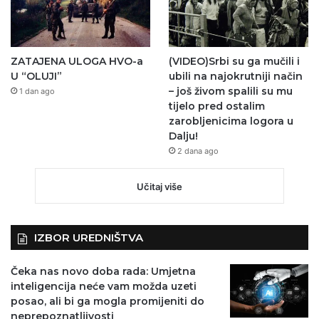
ZATAJENA ULOGA HVO-a
(VIDEO)Srbi su ga mučili i
U “OLUJI”
ubili na najokrutniji način
– još živom spalili su mu
1 dan ago
tijelo pred ostalim
zarobljenicima logora u
Dalju!
2 dana ago
Učitaj više
IZBOR UREDNIŠTVA
Čeka nas novo doba rada: Umjetna
inteligencija neće vam možda uzeti
posao, ali bi ga mogla promijeniti do
neprepoznatljivosti