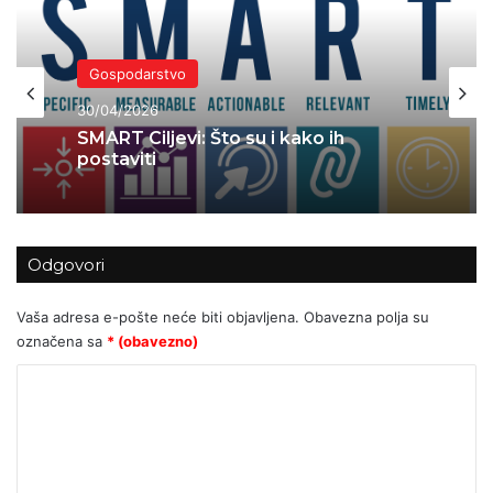
Gospodarstvo
30/04/2026
SMART Ciljevi: Što su i kako ih
postaviti
Odgovori
Vaša adresa e-pošte neće biti objavljena.
Obavezna polja su
označena sa
* (obavezno)
K
o
m
e