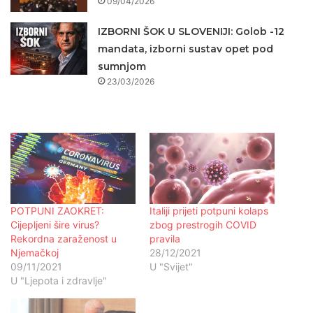
09/04/2026
IZBORNI ŠOK U SLOVENIJI: Golob -12
mandata, izborni sustav opet pod
sumnjom
23/03/2026
POTPUNI ZAOKRET:
Italiji prijeti potpuni kolaps
Cijepljeni šire virus?
zbog prestrogih COVID
Rekordna zaraženost u
pravila
Njemačkoj
28/12/2021
09/11/2021
U "Svijet"
U "Ljepota i zdravlje"