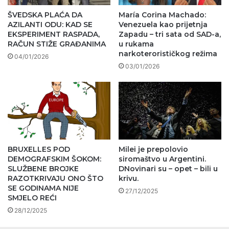
ŠVEDSKA PLAĆA DA
María Corina Machado:
AZILANTI ODU: KAD SE
Venezuela kao prijetnja
EKSPERIMENT RASPADA,
Zapadu – tri sata od SAD-a,
RAČUN STIŽE GRAĐANIMA
u rukama
narkoterorističkog režima
04/01/2026
03/01/2026
BRUXELLES POD
Milei je prepolovio
DEMOGRAFSKIM ŠOKOM:
siromaštvo u Argentini.
SLUŽBENE BROJKE
DNovinari su – opet – bili u
RAZOTKRIVAJU ONO ŠTO
krivu.
SE GODINAMA NIJE
27/12/2025
SMJELO REĆI
28/12/2025