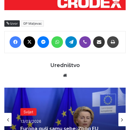
Izvor
GP Maljevac
Facebook
X
Messenger
WhatsApp
Telegram
Viber
Podijeli putem E-maila
Printaj
Uredništvo
Website
Svijet
13/03/2026
Europa guši samu sebe: Zbog EU