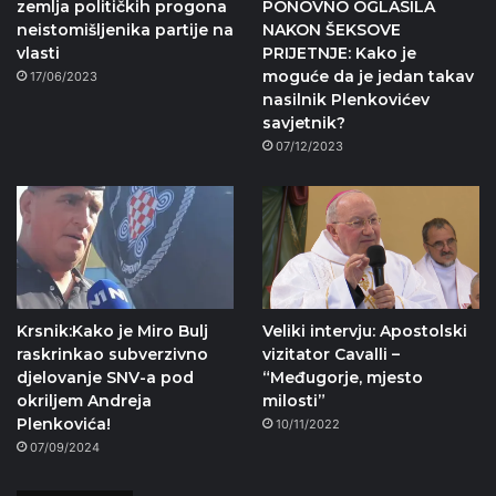
zemlja političkih progona
PONOVNO OGLASILA
neistomišljenika partije na
NAKON ŠEKSOVE
vlasti
PRIJETNJE: Kako je
moguće da je jedan takav
17/06/2023
nasilnik Plenkovićev
savjetnik?
07/12/2023
Krsnik:Kako je Miro Bulj
Veliki intervju: Apostolski
raskrinkao subverzivno
vizitator Cavalli –
djelovanje SNV-a pod
“Međugorje, mjesto
okriljem Andreja
milosti”
Plenkovića!
10/11/2022
07/09/2024