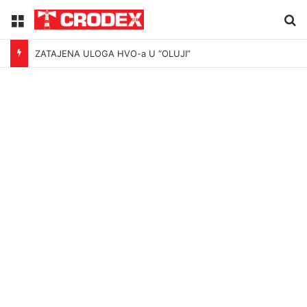
Menu
Tr
ZATAJENA ULOGA HVO-a U “OLUJI”