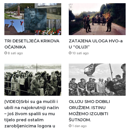
TRI DESETLJEĆA KRIKOVA
ZATAJENA ULOGA HVO-a
OČAJNIKA
U “OLUJI”
8 sati ago
10 sati ago
(VIDEO)Srbi su ga mučili i
OLUJU SMO DOBILI
ubili na najokrutniji način
ORUŽJEM. ISTINU
– još živom spalili su mu
MOŽEMO IZGUBITI
tijelo pred ostalim
ŠUTNJOM.
zarobljenicima logora u
1 dan ago