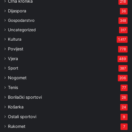
Crna kronika
218
Dijaspora
36
Gospodarstvo
348
Uncategorized
317
Kultura
1.417
Povijest
778
Vjera
489
Sport
387
Nogomet
206
Tenis
77
Borilački sportovi
26
Košarka
24
Ostali sportovi
9
Rukomet
7