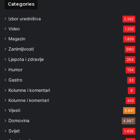
Categories
Izbor uredništva
2.562
Video
1.205
Magazin
1.859
Zanimljivosti
980
Ljepota i zdravlje
264
Humor
154
Gastro
33
Kolumne i komentari
9
Kolumne i komentari
433
Vijesti
6.841
Domovina
4.987
Svijet
1.458