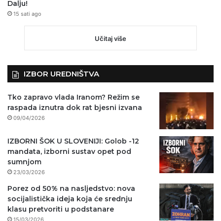
Dalju!
15 sati ago
Učitaj više
IZBOR UREDNIŠTVA
Tko zapravo vlada Iranom? Režim se
raspada iznutra dok rat bjesni izvana
09/04/2026
IZBORNI ŠOK U SLOVENIJI: Golob -12
mandata, izborni sustav opet pod
sumnjom
23/03/2026
Porez od 50% na nasljedstvo: nova
socijalistička ideja koja će srednju
klasu pretvoriti u podstanare
15/03/2026