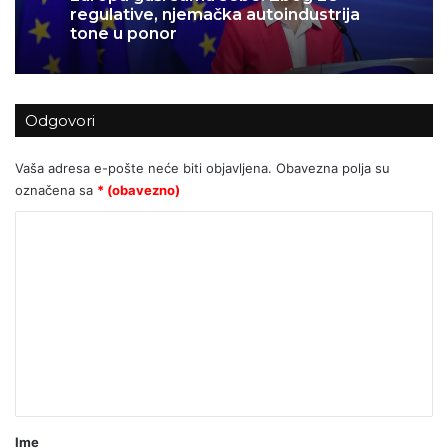
regulative, njemačka autoindustrija
tone u ponor
Odgovori
Vaša adresa e-pošte neće biti objavljena.
Obavezna polja su
označena sa
* (obavezno)
K
o
m
e
n
t
a
r
Ime