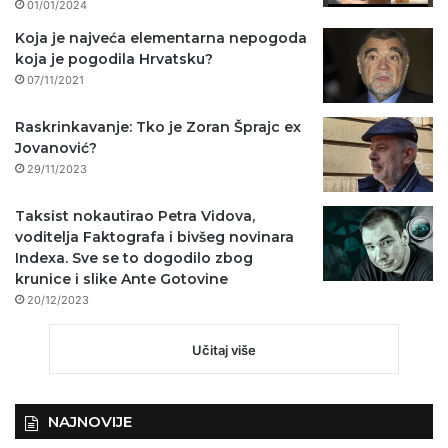
01/01/2024
Koja je najveća elementarna nepogoda
koja je pogodila Hrvatsku?
07/11/2021
Raskrinkavanje: Tko je Zoran Šprajc ex
Jovanović?
29/11/2023
Taksist nokautirao Petra Vidova,
voditelja Faktografa i bivšeg novinara
Indexa. Sve se to dogodilo zbog
krunice i slike Ante Gotovine
20/12/2023
Učitaj više
NAJNOVIJE