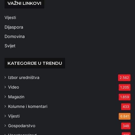
VAŽNI LINKOVI
Vijesti
Dijaspora
Domovina
Svijet
KATEGORIJE U TRENDU
Izbor uredništva
2.562
Video
1.205
Magazin
1.859
Kolumne i komentari
433
Vijesti
6.841
Gospodarstvo
348