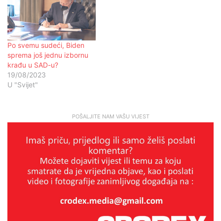
Po svemu sudeći, Biden
sprema još jednu izbornu
krađu u SAD-u?
19/08/2023
U "Svijet"
POŠALJITE NAM VAŠU VIJEST