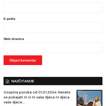
*
(
o
E-pošta
b
a
Web-stranica
v
e
z
n
o
)
NAJČITANIJE
Gospina poruka od 01.01.2024: Nećete
se pokajati ni vi ni vaša djeca ni djeca
vaše djece…