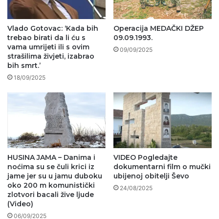
Vlado Gotovac: ‘Kada bih
Operacija MEDAČKI DŽEP
trebao birati da li ću s
09.09.1993.
vama umrijeti ili s ovim
09/09/2025
strašilima živjeti, izabrao
bih smrt.’
18/09/2025
HUSINA JAMA – Danima i
VIDEO Pogledajte
noćima su se čuli krici iz
dokumentarni film o mučki
jame jer su u jamu duboku
ubijenoj obitelji Ševo
oko 200 m komunistički
24/08/2025
zlotvori bacali žive ljude
(Video)
06/09/2025