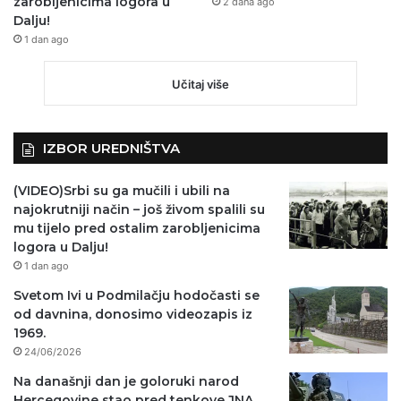
zarobljenicima logora u
2 dana ago
Dalju!
1 dan ago
Učitaj više
IZBOR UREDNIŠTVA
(VIDEO)Srbi su ga mučili i ubili na
najokrutniji način – još živom spalili su
mu tijelo pred ostalim zarobljenicima
logora u Dalju!
1 dan ago
Svetom Ivi u Podmilačju hodočasti se
od davnina, donosimo videozapis iz
1969.
24/06/2026
Na današnji dan je goloruki narod
Hercegovine stao pred tenkove JNA