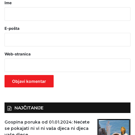
r
Ime
*
(
o
E-pošta
b
a
Web-stranica
v
e
z
n
o
)
NAJČITANIJE
Gospina poruka od 01.01.2024: Nećete
se pokajati ni vi ni vaša djeca ni djeca
vaše djece…