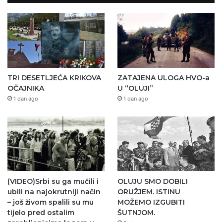
TRI DESETLJEĆA KRIKOVA
ZATAJENA ULOGA HVO-a
OČAJNIKA
U “OLUJI”
1 dan ago
1 dan ago
(VIDEO)Srbi su ga mučili i
OLUJU SMO DOBILI
ubili na najokrutniji način
ORUŽJEM. ISTINU
– još živom spalili su mu
MOŽEMO IZGUBITI
tijelo pred ostalim
ŠUTNJOM.