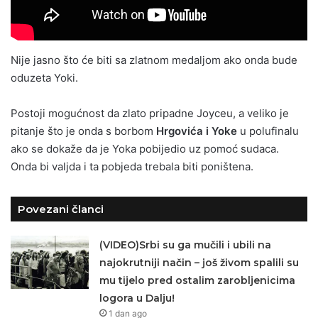
Nije jasno što će biti sa zlatnom medaljom ako onda bude
oduzeta Yoki.
Postoji mogućnost da zlato pripadne Joyceu, a veliko je
pitanje što je onda s borbom
Hrgovića i Yoke
u polufinalu
ako se dokaže da je Yoka pobijedio uz pomoć sudaca.
Onda bi valjda i ta pobjeda trebala biti poništena.
Povezani članci
(VIDEO)Srbi su ga mučili i ubili na
najokrutniji način – još živom spalili su
mu tijelo pred ostalim zarobljenicima
logora u Dalju!
1 dan ago