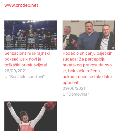
www.crodex.net
Senzacionalni ukrajinski
Hodak o uhićenju osječkih
boksač Usik novi je
sudaca: Za percepciju
teškaški prvak svijeta!
hrvatskog pravosuđa ovo
26/09/2021
je, boksački rečeno,
U "Borilački sportovi"
nokaut; neće se tako lako
oporaviti
09/06/2021
U "Domovina"