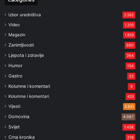
Izbor uredništva
2.562
Video
1.205
Magazin
1.859
Zanimljivosti
980
Ljepota i zdravlje
264
Humor
154
Gastro
33
Kolumne i komentari
9
Kolumne i komentari
433
Vijesti
6.841
Domovina
4.987
Svijet
1.458
Crna kronika
218