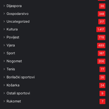
Dijaspora
36
Gospodarstvo
348
Uncategorized
317
Kultura
1.417
Povijest
778
Vjera
489
Sport
387
Nogomet
206
Tenis
77
Borilački sportovi
26
Košarka
24
Ostali sportovi
9
Rukomet
7