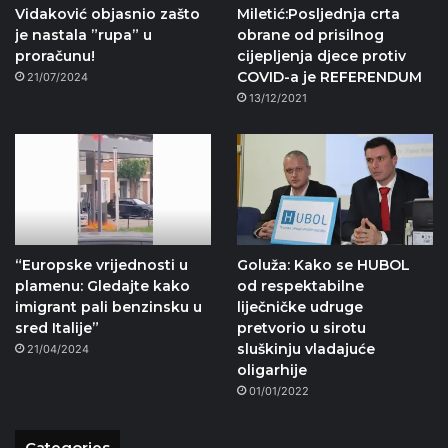
Vidaković objasnio zašto
Miletić:Posljednja crta
je nastala ”rupa” u
obrane od prisilnog
proračunu!
cijepljenja djece protiv
COVID-a je REFERENDUM
21/07/2024
13/12/2021
“Europske vrijednosti u
Goluža: Kako se HUBOL
plamenu: Gledajte kako
od respektabilne
imigrant pali benzinsku u
liječničke udruge
sred Italije”
pretvorio u sirotu
sluškinju vladajuće
21/04/2024
oligarhije
01/01/2022
Categories