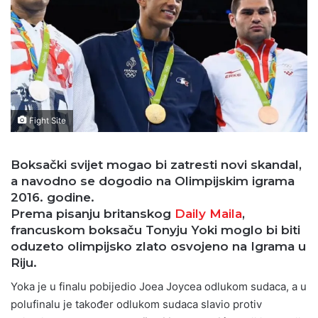
Fight Site
Boksački svijet mogao bi zatresti novi skandal,
a navodno se dogodio na Olimpijskim igrama
2016. godine.
Prema pisanju britanskog
Daily Maila
,
francuskom boksaču Tonyju Yoki moglo bi biti
oduzeto olimpijsko zlato osvojeno na Igrama u
Riju.
Yoka je u finalu pobijedio Joea Joycea odlukom sudaca, a u
polufinalu je također odlukom sudaca slavio protiv