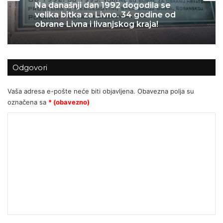
Na današnji dan 1992 dogodila se
velika bitka za Livno. 34 godine od
obrane Livna i livanjskog kraja!
Odgovori
Vaša adresa e-pošte neće biti objavljena.
Obavezna polja su
označena sa
* (obavezno)
K
o
m
e
n
t
a