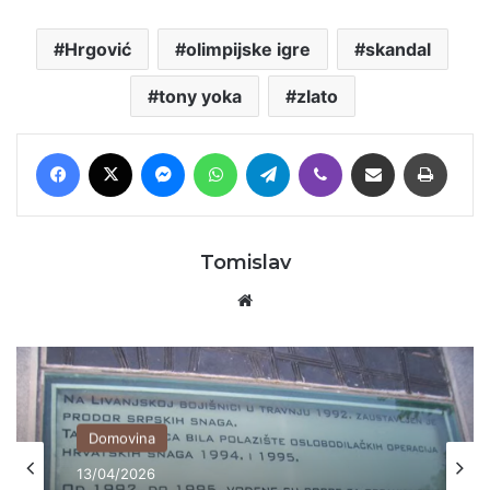
Hrgović
olimpijske igre
skandal
tony yoka
zlato
Facebook
X
Messenger
WhatsApp
Telegram
Viber
Podijeli putem E-maila
Printaj
Tomislav
Website
Domovina
13/04/2026