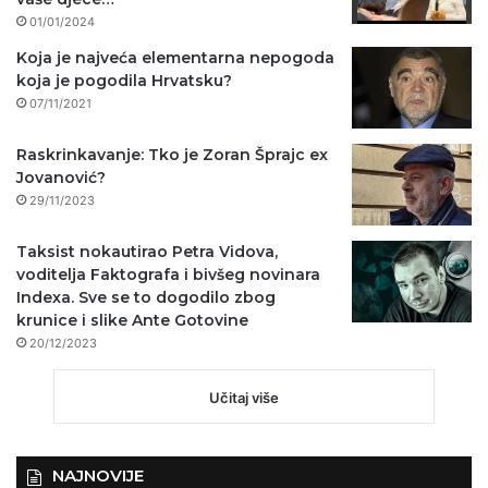
01/01/2024
Koja je najveća elementarna nepogoda
koja je pogodila Hrvatsku?
07/11/2021
Raskrinkavanje: Tko je Zoran Šprajc ex
Jovanović?
29/11/2023
Taksist nokautirao Petra Vidova,
voditelja Faktografa i bivšeg novinara
Indexa. Sve se to dogodilo zbog
krunice i slike Ante Gotovine
20/12/2023
Učitaj više
NAJNOVIJE