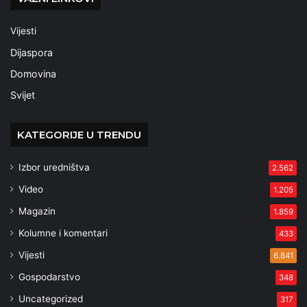
Vijesti
Dijaspora
Domovina
Svijet
KATEGORIJE U TRENDU
Izbor uredništva
2.562
Video
1.205
Magazin
1.859
Kolumne i komentari
433
Vijesti
6.841
Gospodarstvo
348
Uncategorized
317