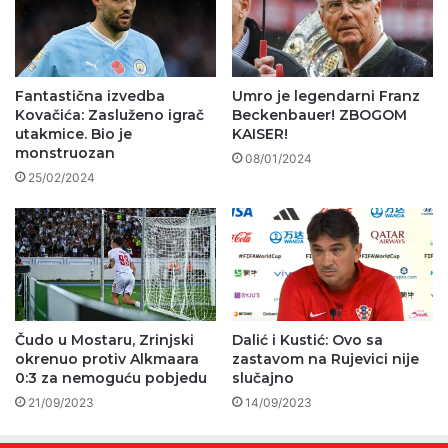
Fantastična izvedba
Umro je legendarni Franz
Kovačića: Zasluženo igrač
Beckenbauer! ZBOGOM
utakmice. Bio je
KAISER!
monstruozan
08/01/2024
25/02/2024
Čudo u Mostaru, Zrinjski
Dalić i Kustić: Ovo sa
okrenuo protiv Alkmaara
zastavom na Rujevici nije
0:3 za nemoguću pobjedu
slučajno
21/09/2023
14/09/2023