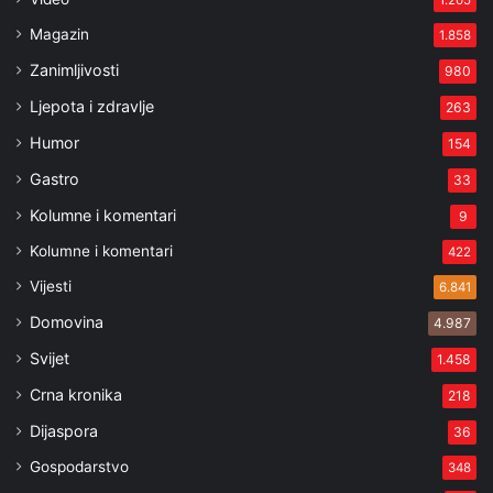
Magazin
1.858
Zanimljivosti
980
Ljepota i zdravlje
263
Humor
154
Gastro
33
Kolumne i komentari
9
Kolumne i komentari
422
Vijesti
6.841
Domovina
4.987
Svijet
1.458
Crna kronika
218
Dijaspora
36
Gospodarstvo
348