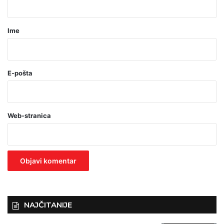
a
r
Ime
*
(
o
E-pošta
b
a
Web-stranica
v
e
z
n
o
)
NAJČITANIJE