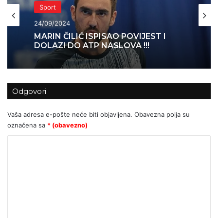
Sport
24/09/2024
MARIN ČILIĆ ISPISAO POVIJEST I
DOLAZI DO ATP NASLOVA !!!
Odgovori
Vaša adresa e-pošte neće biti objavljena.
Obavezna polja su
označena sa
* (obavezno)
K
o
m
e
n
t