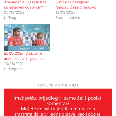
iznenađenja! Slažete li se
Sučića ! Očekujemo
sa njegovim odabirom?
reakciju Dalije Orešković
05/09/2022
18/08/2025
U "Nogomet"
Srodne objave
EURO 2020: Dalić prije
utakmice sa Englezima
13/06/2021
U "Nogomet"
POŠALJITE NAM VAŠU VIJEST