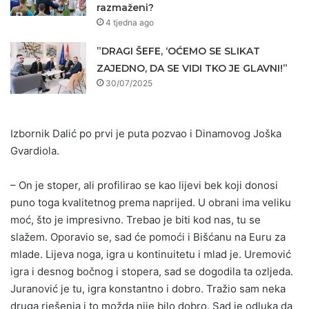
razmaženi?
4 tjedna ago
”DRAGI ŠEFE, ‘OĆEMO SE SLIKAT
ZAJEDNO, DA SE VIDI TKO JE GLAVNI!”
30/07/2025
Izbornik Dalić po prvi je puta pozvao i Dinamovog Joška
Gvardiola.
– On je stoper, ali profilirao se kao lijevi bek koji donosi
puno toga kvalitetnog prema naprijed. U obrani ima veliku
moć, što je impresivno. Trebao je biti kod nas, tu se
slažem. Oporavio se, sad će pomoći i Bišćanu na Euru za
mlade. Lijeva noga, igra u kontinuitetu i mlad je. Uremović
igra i desnog bočnog i stopera, sad se dogodila ta ozljeda.
Juranović je tu, igra konstantno i dobro. Tražio sam neka
druga rješenja i to možda nije bilo dobro. Sad je odluka da