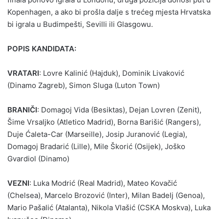
Kopenhagen, a ako bi prošla dalje s trećeg mjesta Hrvatska
bi igrala u Budimpešti, Sevilli ili Glasgowu.
POPIS KANDIDATA:
VRATARI
: Lovre Kalinić (Hajduk), Dominik Livaković
(Dinamo Zagreb), Simon Sluga (Luton Town)
BRANIČI
: Domagoj Vida (Besiktas), Dejan Lovren (Zenit),
Šime Vrsaljko (Atletico Madrid), Borna Barišić (Rangers),
Duje Ćaleta-Car (Marseille), Josip Juranović (Legia),
Domagoj Bradarić (Lille), Mile Škorić (Osijek), Joško
Gvardiol (Dinamo)
VEZNI
: Luka Modrić (Real Madrid), Mateo Kovačić
(Chelsea), Marcelo Brozović (Inter), Milan Badelj (Genoa),
Mario Pašalić (Atalanta), Nikola Vlašić (CSKA Moskva), Luka