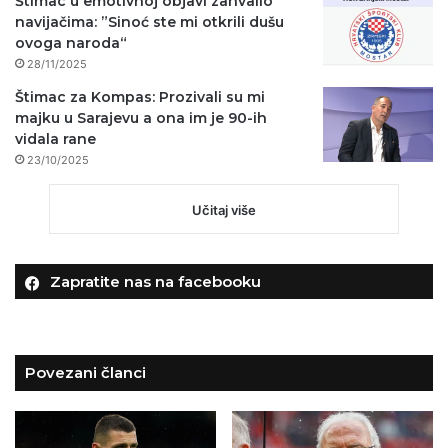
Štimac u emotivnoj objavi zahvalio
navijačima: ”Sinoć ste mi otkrili dušu
ovoga naroda“
28/11/2025
Štimac za Kompas: Prozivali su mi
majku u Sarajevu a ona im je 90-ih
vidala rane
23/10/2025
Učitaj više
Zapratite nas na facebooku
Povezani članci