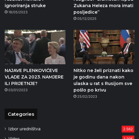
ignoriranja struke
Zukana Heleza mora imati
posljedice”
18/05/2023
05/12/2025
NAJAVE PLENKOVIĆEVE
Nitko ne želi priznati kako
VLADE ZA 2023. NAMJERE
je godinu dana nakon
ILI PRIJETNJE?
ulaska u rat s Rusijom sve
pošlo po krivu
03/01/2023
25/02/2023
Categories
Izbor uredništva
2.562
Video
1.205