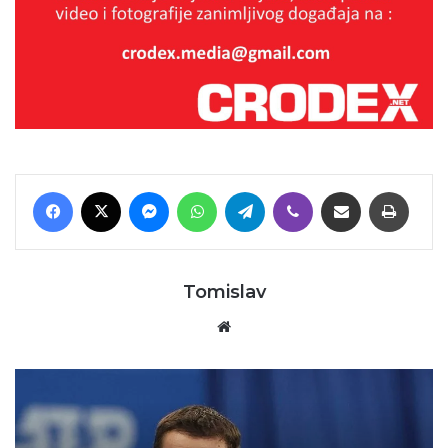
Facebook
X
Messenger
WhatsApp
Telegram
Viber
Podijeli putem E-maila
Printaj
Tomislav
Website