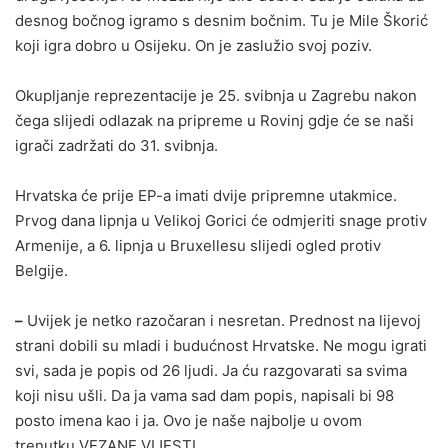
desnog bočnog igramo s desnim bočnim. Tu je Mile Škorić
koji igra dobro u Osijeku. On je zaslužio svoj poziv.
Okupljanje reprezentacije je 25. svibnja u Zagrebu nakon
čega slijedi odlazak na pripreme u Rovinj gdje će se naši
igrači zadržati do 31. svibnja.
Hrvatska će prije EP-a imati dvije pripremne utakmice.
Prvog dana lipnja u Velikoj Gorici će odmjeriti snage protiv
Armenije, a 6. lipnja u Bruxellesu slijedi ogled protiv
Belgije.
–
Uvijek je netko razočaran i nesretan. Prednost na lijevoj
strani dobili su mladi i budućnost Hrvatske. Ne mogu igrati
svi, sada je popis od 26 ljudi. Ja ću razgovarati sa svima
koji nisu ušli. Da ja vama sad dam popis, napisali bi 98
posto imena kao i ja. Ovo je naše najbolje u ovom
trenutku.VEZANE VIJESTI