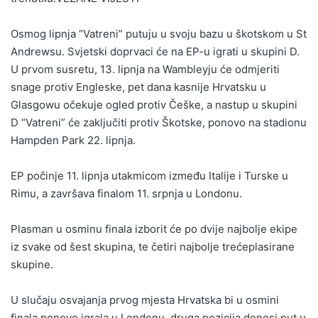
Osmog lipnja “Vatreni” putuju u svoju bazu u škotskom u St
Andrewsu. Svjetski doprvaci će na EP-u igrati u skupini D.
U prvom susretu, 13. lipnja na Wambleyju će odmjeriti
snage protiv Engleske, pet dana kasnije Hrvatsku u
Glasgowu očekuje ogled protiv Češke, a nastup u skupini
D “Vatreni” će zaključiti protiv Škotske, ponovo na stadionu
Hampden Park 22. lipnja.
EP počinje 11. lipnja utakmicom između Italije i Turske u
Rimu, a završava finalom 11. srpnja u Londonu.
Plasman u osminu finala izborit će po dvije najbolje ekipe
iz svake od šest skupina, te četiri najbolje trećeplasirane
skupine.
U slučaju osvajanja prvog mjesta Hrvatska bi u osmini
finala ponovo igrala u Londonu, druga pozicija donosi put u