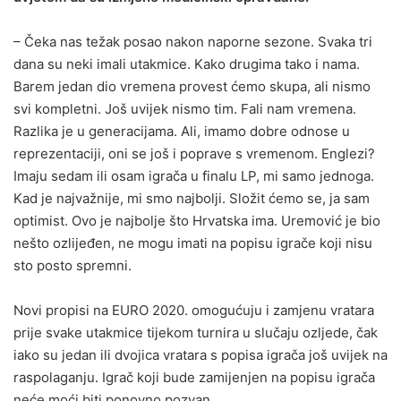
– Čeka nas težak posao nakon naporne sezone. Svaka tri
dana su neki imali utakmice. Kako drugima tako i nama.
Barem jedan dio vremena provest ćemo skupa, ali nismo
svi kompletni. Još uvijek nismo tim. Fali nam vremena.
Razlika je u generacijama. Ali, imamo dobre odnose u
reprezentaciji, oni se još i poprave s vremenom. Englezi?
Imaju sedam ili osam igrača u finalu LP, mi samo jednoga.
Kad je najvažnije, mi smo najbolji. Složit ćemo se, ja sam
optimist. Ovo je najbolje što Hrvatska ima. Uremović je bio
nešto ozlijeđen, ne mogu imati na popisu igrače koji nisu
sto posto spremni.
Novi propisi na EURO 2020. omogućuju i zamjenu vratara
prije svake utakmice tijekom turnira u slučaju ozljede, čak
iako su jedan ili dvojica vratara s popisa igrača još uvijek na
raspolaganju. Igrač koji bude zamijenjen na popisu igrača
neće moći biti ponovno pozvan.