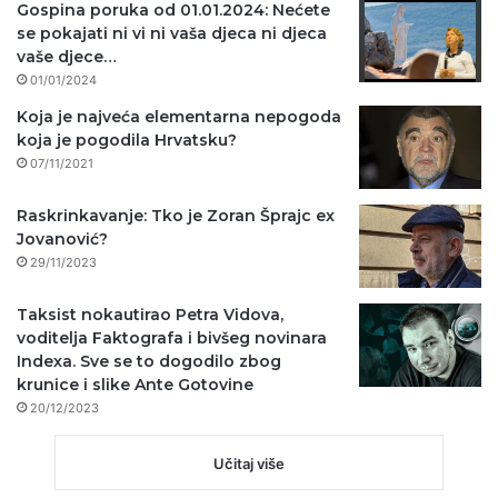
Gospina poruka od 01.01.2024: Nećete
se pokajati ni vi ni vaša djeca ni djeca
vaše djece…
01/01/2024
Koja je najveća elementarna nepogoda
koja je pogodila Hrvatsku?
07/11/2021
Raskrinkavanje: Tko je Zoran Šprajc ex
Jovanović?
29/11/2023
Taksist nokautirao Petra Vidova,
voditelja Faktografa i bivšeg novinara
Indexa. Sve se to dogodilo zbog
krunice i slike Ante Gotovine
20/12/2023
Učitaj više