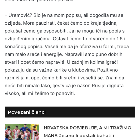
– Uremović? Bio je na mom popisu, ali dogodila mu se
ozljeda. Mora pauzirati, čekat ćemo do kraja tjedna,
pokušat ćemo ga osposobiti. Ja ne mogu ići na popis s
ozlijeđenim igračima. Ostavit ćemo to otvoreno do 1.6 i
konačnog popisa. Veseli me da je ofanziva u formi, treba
nam malo sreće i energije. Napravili smo puno dobrih
stvari i opet ćemo napraviti. U zadnjim kolima igrači
pokazuju da su važne karike u klubovima. Pozitivno
razmišljam, opet ćemo biti sretni i veseliti se. Znam da
neće biti nimalo lako, ljestvica je nakon Rusije dignuta
visoko, ali mi želimo to ponoviti.
Povezani članci
HRVATSKA POBJEĐUJE, A MI TRAŽIMO
MANE: Jesmo li postali bahati i