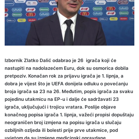
Izbornik Zlatko Dalić odabrao je 26 igrača koji će
nastupiti na nadolazećem Euru, dok su osmorica dobila
pretpoziv. Konačan rok za prijavu igrača je 1. lipnja, a
dobra je vijest što je UEFA donijela odluku o povećanju
broja igrača sa 23 na 26. Međutim, popis igrača za svaku
pojedinu utakmicu na EP-u i dalje će sadržavati 23
igrača, uključujući i trojicu vratara. Poslije objave
konačnog popisa igrača 1. lipnja, važeći propisi dopuštaju
neograničen broj izmjena na popisu igrača u slučaju
ozbiljnih ozljeda ili bolesti prije prve utakmice, pod
uvjetom da su izmjene medicinski opravdane.