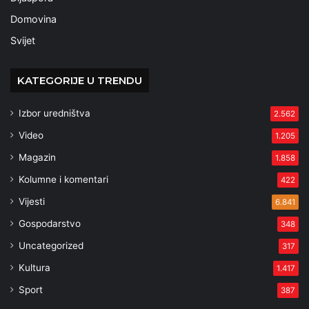
Domovina
Svijet
KATEGORIJE U TRENDU
Izbor uredništva
2.562
Video
1.205
Magazin
1.858
Kolumne i komentari
422
Vijesti
6.841
Gospodarstvo
348
Uncategorized
317
Kultura
1.417
Sport
387