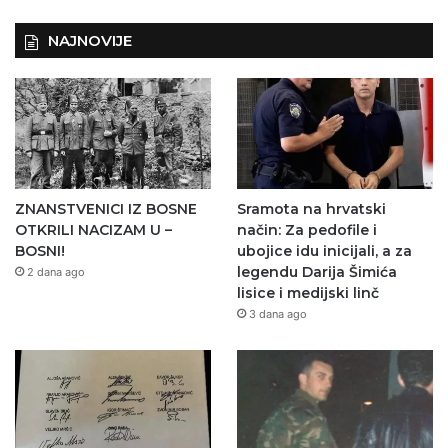
NAJNOVIJE
ZNANSTVENICI IZ BOSNE
Sramota na hrvatski
OTKRILI NACIZAM U –
način: Za pedofile i
BOSNI!
ubojice idu inicijali, a za
legendu Darija Šimića
2 dana ago
lisice i medijski linč
3 dana ago