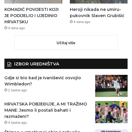
KOMADIĆ POVIJESTI KOJI
Heroji nikada ne umiru-
JE PODIJELIO I UJEDINIO
pukovnik Slaven Grubišić
HRVATSKU
4 dana ago
4 dana ago
Učitaj više
IZBOR UREDNIŠTVA
Gdje si bio kad je Ivanišević osvojio
Wimbledon?
2 tjedna ago
HRVATSKA POBJEĐUJE, A MI TRAŽIMO
MANE: Jesmo li postali bahati i
razmaženi?
4 tjedna ago