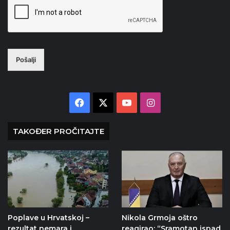
Pošalji
Facebook
X
YouTube
Instagram
TAKOĐER PROČITAJTE
Poplave u Hrvatskoj –
Nikola Grmoja oštro
rezultat nemara i
reagirao: “Sramotan ispad