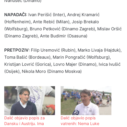
Ivanušec (Dinamo)
NAPADAČI
: Ivan Perišić (Inter), Andrej Kramarić
(Hoffenheim), Ante Rebić (Milan), Josip Brekalo
(Wolfsburg), Bruno Petković (Dinamo Zagreb), Mislav Oršić
(Dinamo Zagreb), Ante Budimir (Osasuna)
PRETPOZIV
: Filip Uremović (Rubin), Marko Livaja (Hajduk),
Toma Bašić (Bordeaux), Marin Pongračić (Wolfsburg),
Kristijan Lovrić (Gorica), Lovro Majer (Dinamo), Ivica Ivušić
(Osijek), Nikola Moro (Dinamo Moskva)
Dalić objavio popis za
Dalić objavio popis
Dansku i Austriju. Ima
vatrenih: Nema Luke