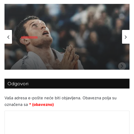
Svijet
16/09/2024
Gadljivo licemjerstvo stare Europe
Odgovori
Vaša adresa e-pošte neće biti objavljena.
Obavezna polja su
označena sa
* (obavezno)
K
o
m