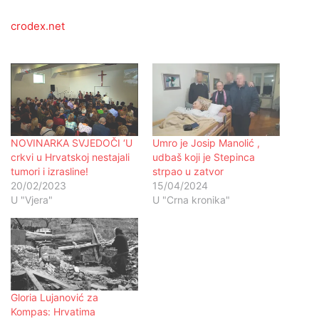
crodex.net
NOVINARKA SVJEDOČI ‘U
Umro je Josip Manolić ,
crkvi u Hrvatskoj nestajali
udbaš koji je Stepinca
tumori i izrasline!
strpao u zatvor
20/02/2023
15/04/2024
U "Vjera"
U "Crna kronika"
Gloria Lujanović za
Kompas: Hrvatima