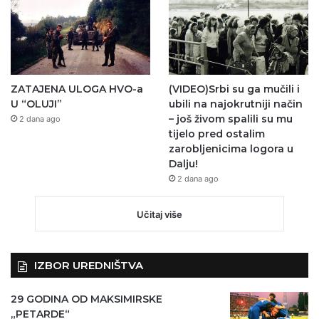
ZATAJENA ULOGA HVO-a
(VIDEO)Srbi su ga mučili i
U “OLUJI”
ubili na najokrutniji način
– još živom spalili su mu
2 dana ago
tijelo pred ostalim
zarobljenicima logora u
Dalju!
2 dana ago
Učitaj više
IZBOR UREDNIŠTVA
29 GODINA OD MAKSIMIRSKE
„PETARDE“