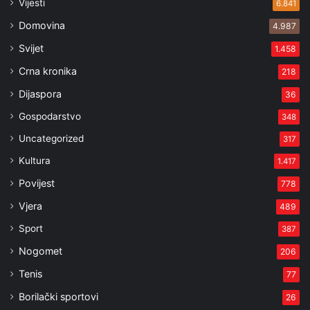
Vijesti
6.841
Domovina
4.987
Svijet
1.458
Crna kronika
218
Dijaspora
36
Gospodarstvo
348
Uncategorized
317
Kultura
1.417
Povijest
778
Vjera
489
Sport
387
Nogomet
206
Tenis
77
Borilački sportovi
26