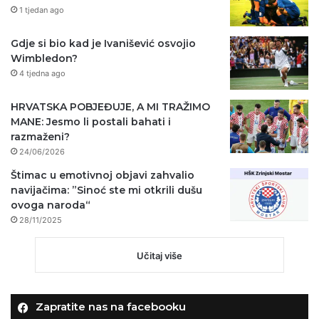
1 tjedan ago
Gdje si bio kad je Ivanišević osvojio
Wimbledon?
4 tjedna ago
HRVATSKA POBJEĐUJE, A MI TRAŽIMO
MANE: Jesmo li postali bahati i
razmaženi?
24/06/2026
Štimac u emotivnoj objavi zahvalio
navijačima: ”Sinoć ste mi otkrili dušu
ovoga naroda“
28/11/2025
Učitaj više
Zapratite nas na facebooku