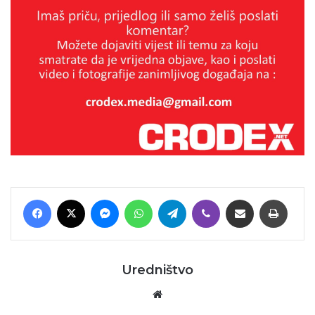
Facebook
X
Messenger
WhatsApp
Telegram
Viber
Podijeli putem E-maila
Printaj
Uredništvo
Website