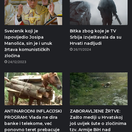
Svećenik koji je
Bitka zbog koje je TV
ispovijedio Josipa
Srbija izvještavala da su
Manolića, sin je i unuk
Hrvati nadljudi
žrtava komunističkih
26/11/2024
zločina
24/12/2023
ANTINARODNI INFLACIJSKI
ZABORAVLJENE ŽRTVE:
PROGRAM: Vlada ne dira
Zašto mediji u Hrvatskoj
banke i telekome, već
još uvijek šute o zločinima
ponovno teret prebacuje
tzv. Armije BiH nad