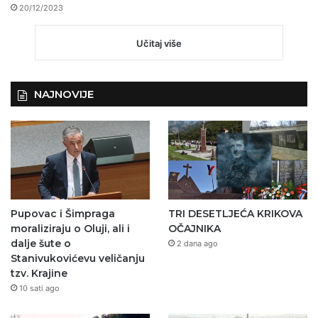
20/12/2023
Učitaj više
NAJNOVIJE
Pupovac i Šimpraga
TRI DESETLJEĆA KRIKOVA
moraliziraju o Oluji, ali i
OČAJNIKA
dalje šute o
2 dana ago
Stanivukovićevu veličanju
tzv. Krajine
10 sati ago