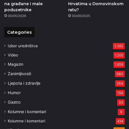
na građane i male
Hrvatima u Domovinskom
poduzetnike
ratu?
30/05/2026
30/09/2025
Categories
Izbor uredništva
2.562
Video
1.205
Magazin
1.859
Zanimljivosti
980
Ljepota i zdravlje
264
Humor
154
Gastro
33
Kolumne i komentari
9
Kolumne i komentari
434