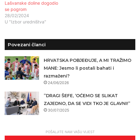
Lašvanske doline dogodio
se pogrom
28/02/2024
U "Izbor uredništva"
Povezani članci
HRVATSKA POBJEĐUJE, A MI TRAŽIMO
MANE: Jesmo li postali bahati i
razmaženi?
24/06/2026
”DRAGI ŠEFE, ‘OĆEMO SE SLIKAT
ZAJEDNO, DA SE VIDI TKO JE GLAVNI!”
30/07/2025
POŠALJITE NAM VAŠU VIJEST