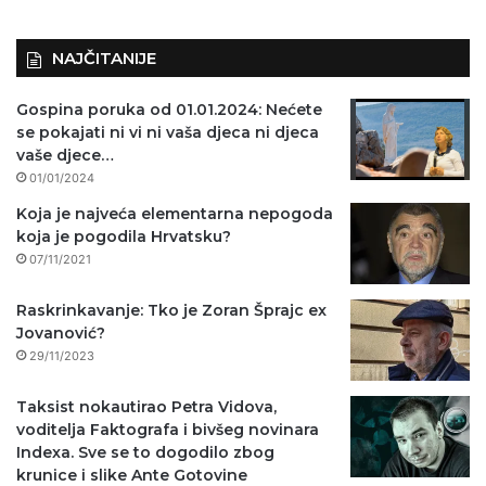
)
NAJČITANIJE
Gospina poruka od 01.01.2024: Nećete
se pokajati ni vi ni vaša djeca ni djeca
vaše djece…
01/01/2024
Koja je najveća elementarna nepogoda
koja je pogodila Hrvatsku?
07/11/2021
Raskrinkavanje: Tko je Zoran Šprajc ex
Jovanović?
29/11/2023
Taksist nokautirao Petra Vidova,
voditelja Faktografa i bivšeg novinara
Indexa. Sve se to dogodilo zbog
krunice i slike Ante Gotovine