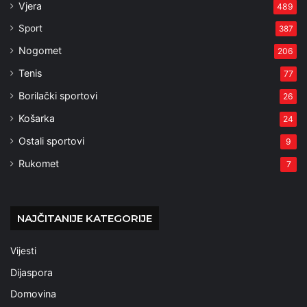
Vjera
489
Sport
387
Nogomet
206
Tenis
77
Borilački sportovi
26
Košarka
24
Ostali sportovi
9
Rukomet
7
NAJČITANIJE KATEGORIJE
Vijesti
Dijaspora
Domovina