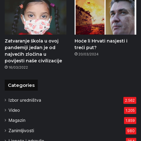
Zatvaranje škola u ovoj
Hoće li Hrvati nasjesti i
pandemiji jedan je od
treći put?
najvećih zločina u
20/03/2024
povijesti naše civilizacije
16/03/2022
Categories
Izbor uredništva
2.562
Video
1.205
Magazin
1.859
Zanimljivosti
980
Ljepota i zdravlje