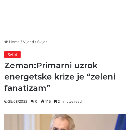
Home
/
Vijesti
/
Svijet
Svijet
Zeman:Primarni uzrok
energetske krize je “zeleni
fanatizam”
25/08/2022
0
115
2 minutes read