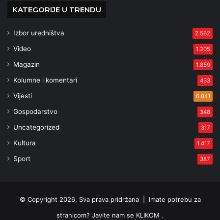
KATEGORIJE U TRENDU
Izbor uredništva
2.562
Video
1.205
Magazin
1.859
Kolumne i komentari
433
Vijesti
6.841
Gospodarstvo
348
Uncategorized
317
Kultura
1.417
Sport
387
© Copyright 2026, Sva prava pridržana |
Imate potrebu za
stranicom? Javite nam se KLIKOM .