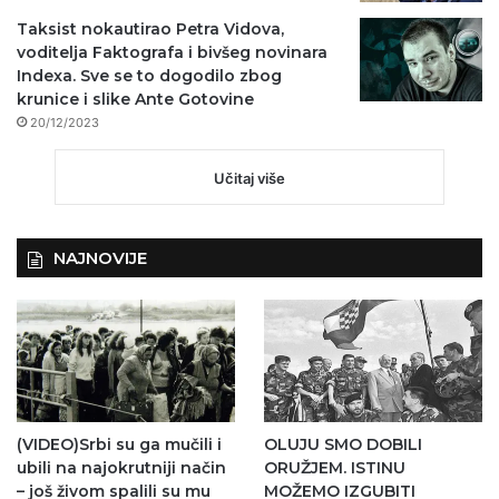
Taksist nokautirao Petra Vidova,
voditelja Faktografa i bivšeg novinara
Indexa. Sve se to dogodilo zbog
krunice i slike Ante Gotovine
20/12/2023
Učitaj više
NAJNOVIJE
(VIDEO)Srbi su ga mučili i
OLUJU SMO DOBILI
ubili na najokrutniji način
ORUŽJEM. ISTINU
– još živom spalili su mu
MOŽEMO IZGUBITI