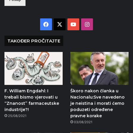
Facebook
X
YouTube
Instagram
TAKOĐER PROČITAJTE
F. William Engdahl: I
Škoro nakon članka u
trebali bismo vjerovati u
Nacionalu:Sve navedeno
“Znanost” farmaceutske
je neistina i morati ćemo
industrije?!
poduzeti određene
pravne korake
25/08/2021
03/08/2021