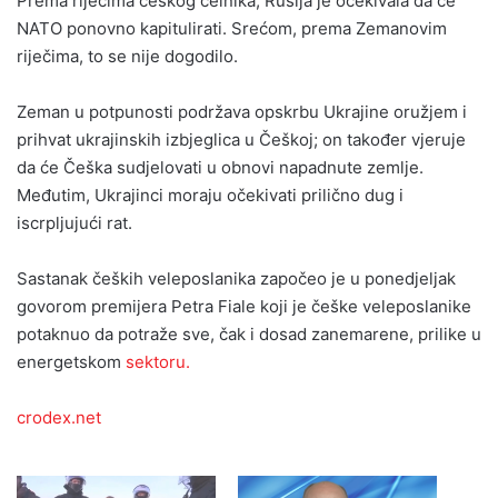
Prema riječima češkog čelnika, Rusija je očekivala da će
NATO ponovno kapitulirati. Srećom, prema Zemanovim
riječima, to se nije dogodilo.
Zeman u potpunosti podržava opskrbu Ukrajine oružjem i
prihvat ukrajinskih izbjeglica u Češkoj; on također vjeruje
da će Češka sudjelovati u obnovi napadnute zemlje.
Međutim, Ukrajinci moraju očekivati ​​prilično dug i
iscrpljujući rat.
Sastanak čeških veleposlanika započeo je u ponedjeljak
govorom premijera Petra Fiale koji je češke veleposlanike
potaknuo da potraže sve, čak i dosad zanemarene, prilike u
energetskom
sektoru.
crodex.net