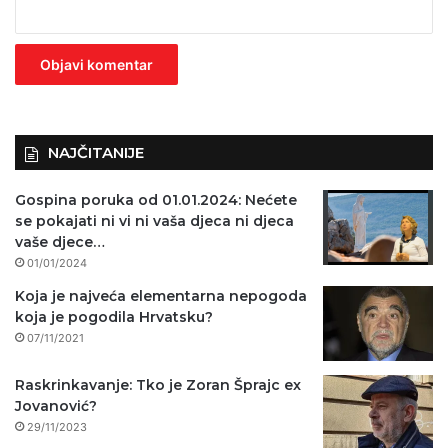
e
z
n
o
)
NAJČITANIJE
Gospina poruka od 01.01.2024: Nećete
se pokajati ni vi ni vaša djeca ni djeca
vaše djece…
01/01/2024
Koja je najveća elementarna nepogoda
koja je pogodila Hrvatsku?
07/11/2021
Raskrinkavanje: Tko je Zoran Šprajc ex
Jovanović?
29/11/2023