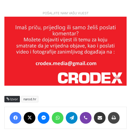
POŠALJITE NAM VAŠU VIJEST
Izvor
narod.hr
Facebook
X
Messenger
WhatsApp
Telegram
Viber
Podijeli putem E-maila
Printaj