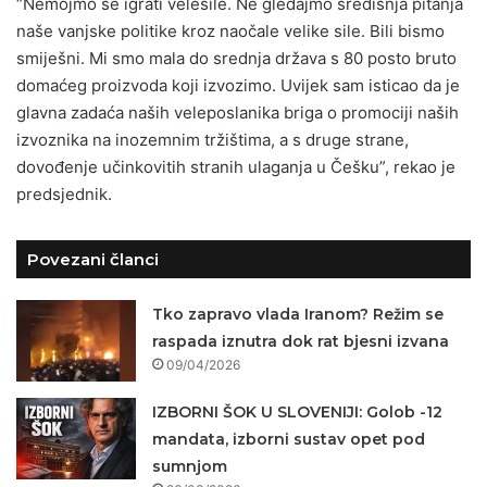
“Nemojmo se igrati velesile. Ne gledajmo središnja pitanja
naše vanjske politike kroz naočale velike sile. Bili bismo
smiješni. Mi smo mala do srednja država s 80 posto bruto
domaćeg proizvoda koji izvozimo. Uvijek sam isticao da je
glavna zadaća naših veleposlanika briga o promociji naših
izvoznika na inozemnim tržištima, a s druge strane,
dovođenje učinkovitih stranih ulaganja u Češku”, rekao je
predsjednik.
Povezani članci
Tko zapravo vlada Iranom? Režim se
raspada iznutra dok rat bjesni izvana
09/04/2026
IZBORNI ŠOK U SLOVENIJI: Golob -12
mandata, izborni sustav opet pod
sumnjom