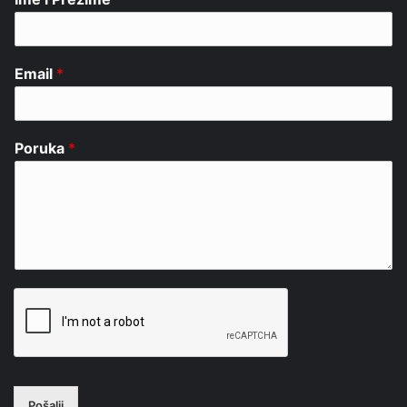
Email
*
Poruka
*
Pošalji