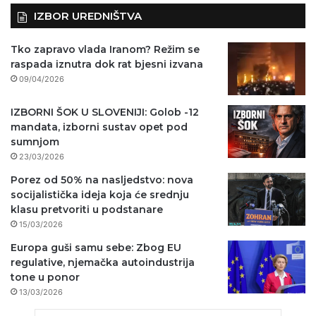
IZBOR UREDNIŠTVA
Tko zapravo vlada Iranom? Režim se
raspada iznutra dok rat bjesni izvana
09/04/2026
IZBORNI ŠOK U SLOVENIJI: Golob -12
mandata, izborni sustav opet pod
sumnjom
23/03/2026
Porez od 50% na nasljedstvo: nova
socijalistička ideja koja će srednju
klasu pretvoriti u podstanare
15/03/2026
Europa guši samu sebe: Zbog EU
regulative, njemačka autoindustrija
tone u ponor
13/03/2026