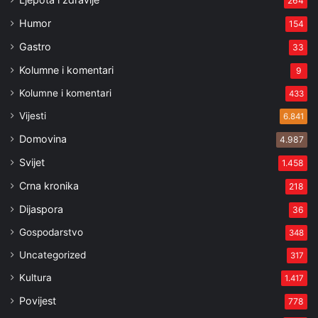
264
Humor
154
Gastro
33
Kolumne i komentari
9
Kolumne i komentari
433
Vijesti
6.841
Domovina
4.987
Svijet
1.458
Crna kronika
218
Dijaspora
36
Gospodarstvo
348
Uncategorized
317
Kultura
1.417
Povijest
778