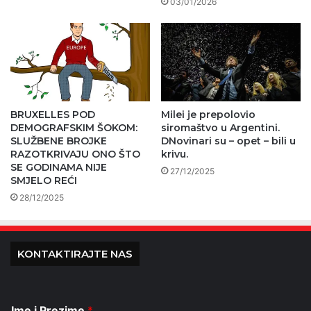
03/01/2026
BRUXELLES POD
Milei je prepolovio
DEMOGRAFSKIM ŠOKOM:
siromaštvo u Argentini.
SLUŽBENE BROJKE
DNovinari su – opet – bili u
RAZOTKRIVAJU ONO ŠTO
krivu.
SE GODINAMA NIJE
27/12/2025
SMJELO REĆI
28/12/2025
KONTAKTIRAJTE NAS
Ime i Prezime
*