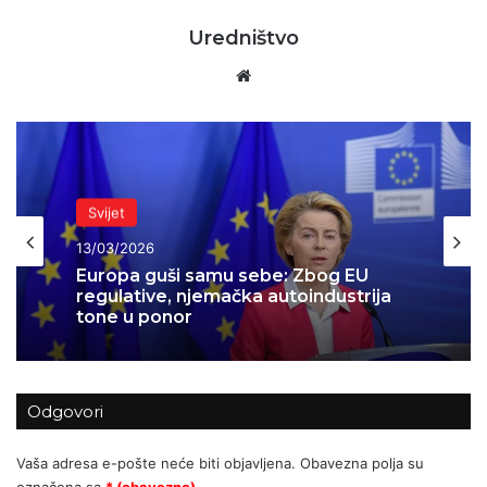
Uredništvo
Website
Svijet
Svijet
13/03/2026
13/03/2026
AI revolucija počela: Oracle sprema
otkaze za desetke tisuća ljudi
Europa guši samu sebe: Zbog EU
regulative, njemačka autoindustrija
Odgovori
tone u ponor
Vaša adresa e-pošte neće biti objavljena.
Obavezna polja su
označena sa
* (obavezno)