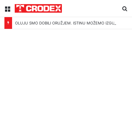
Menu
Tr
OLUJU SMO DOBILI ORUŽJEM. ISTINU MOŽEMO IZGUBITI ŠUTNJOM.