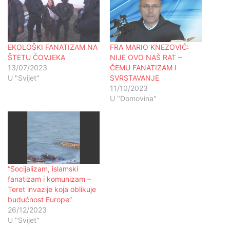
EKOLOŠKI FANATIZAM NA
FRA MARIO KNEZOVIĆ:
ŠTETU ČOVJEKA
NIJE OVO NAŠ RAT –
13/07/2023
ČEMU FANATIZAM I
U "Svijet"
SVRSTAVANJE
11/10/2023
U "Domovina"
“Socijalizam, islamski
fanatizam i komunizam –
Teret invazije koja oblikuje
budućnost Europe”
26/12/2023
U "Svijet"