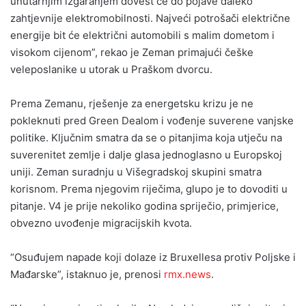
unutarnjim izgaranjem dovest će do pojave daleko
zahtjevnije elektromobilnosti. Najveći potrošači električne
energije bit će električni automobili s malim dometom i
visokom cijenom”, rekao je Zeman primajući češke
veleposlanike u utorak u Praškom dvorcu.
Prema Zemanu, rješenje za energetsku krizu je ne
pokleknuti pred Green Dealom i vođenje suverene vanjske
politike. Ključnim smatra da se o pitanjima koja utječu na
suverenitet zemlje i dalje glasa jednoglasno u Europskoj
uniji. Zeman suradnju u Višegradskoj skupini smatra
korisnom. Prema njegovim riječima, glupo je to dovoditi u
pitanje. V4 je prije nekoliko godina spriječio, primjerice,
obvezno uvođenje migracijskih kvota.
“Osuđujem napade koji dolaze iz Bruxellesa protiv Poljske i
Mađarske”, istaknuo je, prenosi
rmx.news
.