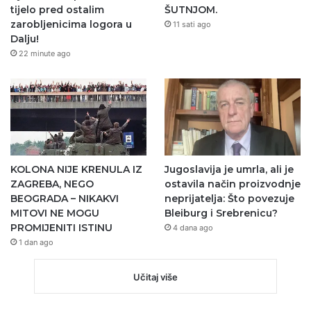
tijelo pred ostalim
ŠUTNJOM.
zarobljenicima logora u
11 sati ago
Dalju!
22 minute ago
KOLONA NIJE KRENULA IZ
Jugoslavija je umrla, ali je
ZAGREBA, NEGO
ostavila način proizvodnje
BEOGRADA – NIKAKVI
neprijatelja: Što povezuje
MITOVI NE MOGU
Bleiburg i Srebrenicu?
PROMIJENITI ISTINU
4 dana ago
1 dan ago
Učitaj više