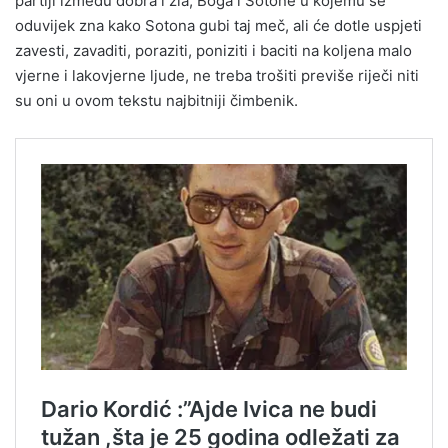
partiji između dobra i zla, Boga i Sotone u kojemu se
oduvijek zna kako Sotona gubi taj meč, ali će dotle uspjeti
zavesti, zavaditi, poraziti, poniziti i baciti na koljena malo
vjerne i lakovjerne ljude, ne treba trošiti previše riječi niti
su oni u ovom tekstu najbitniji čimbenik.