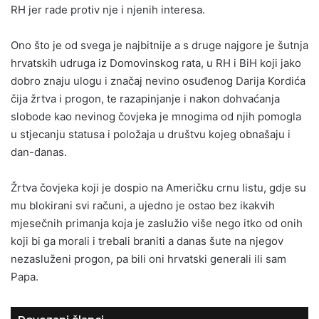
RH jer rade protiv nje i njenih interesa.
Ono što je od svega je najbitnije a s druge najgore je šutnja
hrvatskih udruga iz Domovinskog rata, u RH i BiH koji jako
dobro znaju ulogu i značaj nevino osuđenog Darija Kordića
čija žrtva i progon, te razapinjanje i nakon dohvaćanja
slobode kao nevinog čovjeka je mnogima od njih pomogla
u stjecanju statusa i položaja u društvu kojeg obnašaju i
dan-danas.
Žrtva čovjeka koji je dospio na Američku crnu listu, gdje su
mu blokirani svi računi, a ujedno je ostao bez ikakvih
mjesečnih primanja koja je zaslužio više nego itko od onih
koji bi ga morali i trebali braniti a danas šute na njegov
nezasluženi progon, pa bili oni hrvatski generali ili sam
Papa.