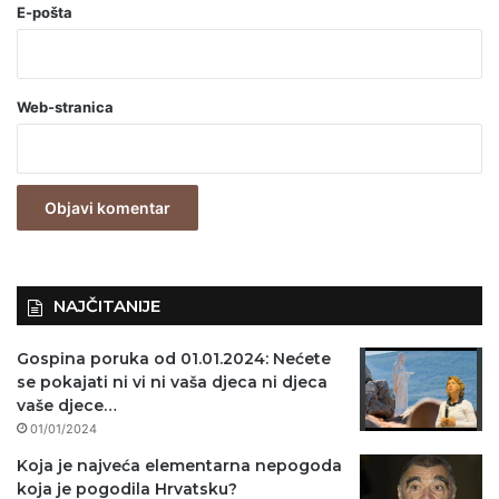
o
E-pošta
b
a
Web-stranica
v
e
z
n
o
)
NAJČITANIJE
Gospina poruka od 01.01.2024: Nećete
se pokajati ni vi ni vaša djeca ni djeca
vaše djece…
01/01/2024
Koja je najveća elementarna nepogoda
koja je pogodila Hrvatsku?