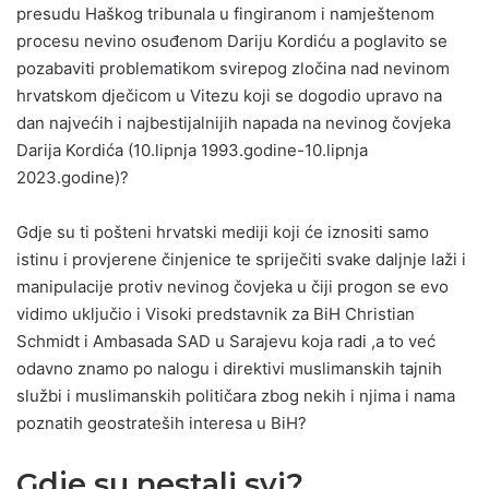
presudu Haškog tribunala u fingiranom i namještenom
procesu nevino osuđenom Dariju Kordiću a poglavito se
pozabaviti problematikom svirepog zločina nad nevinom
hrvatskom dječicom u Vitezu koji se dogodio upravo na
dan najvećih i najbestijalnijih napada na nevinog čovjeka
Darija Kordića (10.lipnja 1993.godine-10.lipnja
2023.godine)?
Gdje su ti pošteni hrvatski mediji koji će iznositi samo
istinu i provjerene činjenice te spriječiti svake daljnje laži i
manipulacije protiv nevinog čovjeka u čiji progon se evo
vidimo uključio i Visoki predstavnik za BiH Christian
Schmidt i Ambasada SAD u Sarajevu koja radi ,a to već
odavno znamo po nalogu i direktivi muslimanskih tajnih
službi i muslimanskih političara zbog nekih i njima i nama
poznatih geostrateših interesa u BiH?
Gdje su nestali svi?