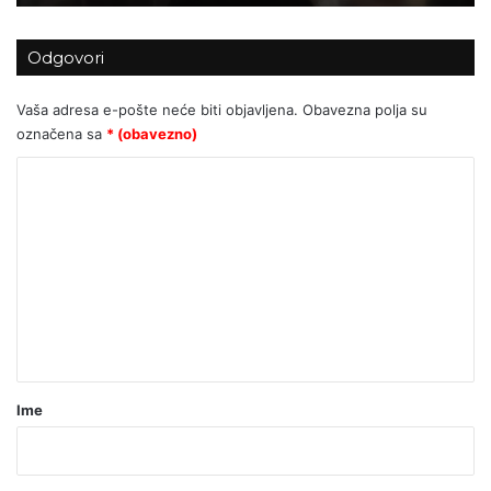
Odgovori
Vaša adresa e-pošte neće biti objavljena.
Obavezna polja su
označena sa
* (obavezno)
K
o
m
e
n
t
a
r
Ime
*
(