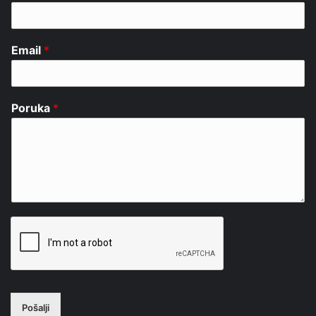
Email
*
Poruka
*
Pošalji