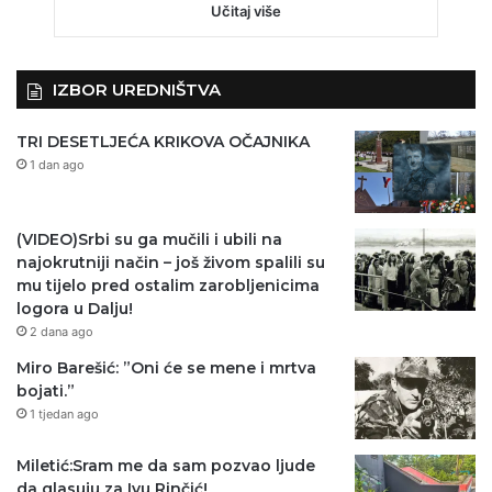
Učitaj više
IZBOR UREDNIŠTVA
TRI DESETLJEĆA KRIKOVA OČAJNIKA
1 dan ago
(VIDEO)Srbi su ga mučili i ubili na
najokrutniji način – još živom spalili su
mu tijelo pred ostalim zarobljenicima
logora u Dalju!
2 dana ago
Miro Barešić: ”Oni će se mene i mrtva
bojati.”
1 tjedan ago
Miletić:Sram me da sam pozvao ljude
da glasuju za Ivu Rinčić!