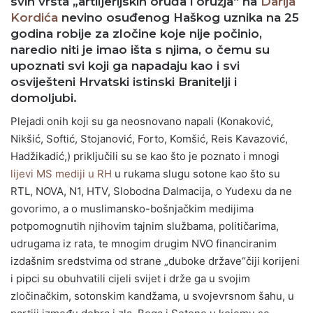
svih vrsta „artiljerijskih oruđa i oružja“ na
Darija
Kordića
nevino osuđenog Haškog uznika na 25
godina robije za zločine koje nije počinio,
naredio niti je imao išta s njima, o čemu su
upoznati svi koji ga napadaju kao i svi
osviješteni Hrvatski istinski Branitelji i
domoljubi.
Plejadi onih koji su ga neosnovano napali (Konaković,
Nikšić, Softić, Stojanović, Forto, Komšić, Reis Kavazović,
Hadžikadić,) priključili su se kao što je poznato i mnogi
lijevi MS mediji u RH
u rukama slugu sotone kao što su
RTL, NOVA, N1, HTV, Slobodna Dalmacija, o Yudexu da ne
govorimo, a o muslimansko-bošnjačkim medijima
potpomognutih njihovim tajnim službama, političarima,
udrugama iz rata, te mnogim drugim NVO financiranim
izdašnim sredstvima od strane „duboke države“čiji korijeni
i pipci su obuhvatili cijeli svijet i drže ga u svojim
zločinačkim, sotonskim kandžama, u svojevrsnom šahu, u