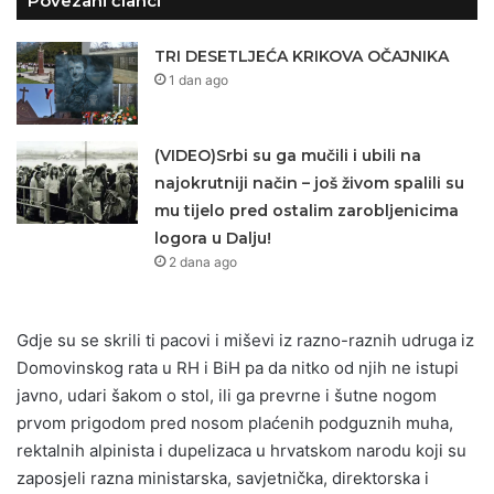
Povezani članci
TRI DESETLJEĆA KRIKOVA OČAJNIKA
1 dan ago
(VIDEO)Srbi su ga mučili i ubili na
najokrutniji način – još živom spalili su
mu tijelo pred ostalim zarobljenicima
logora u Dalju!
2 dana ago
Gdje su se skrili ti pacovi i miševi iz razno-raznih udruga iz
Domovinskog rata u RH i BiH pa da nitko od njih ne istupi
javno, udari šakom o stol, ili ga prevrne i šutne nogom
prvom prigodom pred nosom plaćenih podguznih muha,
rektalnih alpinista i dupelizaca u hrvatskom narodu koji su
zaposjeli razna ministarska, savjetnička, direktorska i