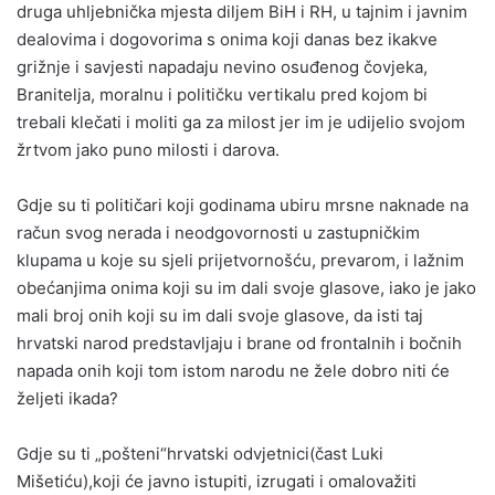
druga uhljebnička mjesta diljem BiH i RH, u tajnim i javnim
dealovima i dogovorima s onima koji danas bez ikakve
grižnje i savjesti napadaju nevino osuđenog čovjeka,
Branitelja, moralnu i političku vertikalu pred kojom bi
trebali klečati i moliti ga za milost jer im je udijelio svojom
žrtvom jako puno milosti i darova.
Gdje su ti političari koji godinama ubiru mrsne naknade na
račun svog nerada i neodgovornosti u zastupničkim
klupama u koje su sjeli prijetvornošću, prevarom, i lažnim
obećanjima onima koji su im dali svoje glasove, iako je jako
mali broj onih koji su im dali svoje glasove, da isti taj
hrvatski narod predstavljaju i brane od frontalnih i bočnih
napada onih koji tom istom narodu ne žele dobro niti će
željeti ikada?
Gdje su ti „pošteni“hrvatski odvjetnici(čast Luki
Mišetiću),koji će javno istupiti, izrugati i omalovažiti