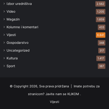
Izbor uredništva
2.562
Video
1.205
Magazin
1.859
Kolumne i komentari
433
Vijesti
6.841
Gospodarstvo
348
Uncategorized
317
Kultura
1.417
Sport
387
© Copyright 2026, Sva prava pridržana |
Imate potrebu za
stranicom? Javite nam se KLIKOM .
Vijesti