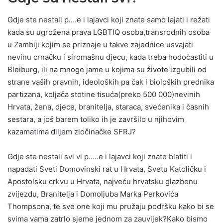
Gdje ste nestali p….e i lajavci koji znate samo lajati i režati
kada su ugrožena prava LGBTIQ osoba,transrodnih osoba
u Zambiji kojim se priznaje u takve zajednice usvajati
nevinu crnačku i siromašnu djecu, kada treba hodočastiti u
Bleiburg, ili na mnoge jame u kojima su živote izgubili od
strane vaših pravnih, ideoloških pa čak i bioloških prednika
partizana, koljača stotine tisuća(preko 500 000)nevinih
Hrvata, žena, djece, branitelja, staraca, svećenika i časnih
sestara, a još barem toliko ih je završilo u njihovim
kazamatima diljem zločinačke SFRJ?
Gdje ste nestali svi vi p…..e i lajavci koji znate blatiti i
napadati Sveti Domovinski rat u Hrvata, Svetu Katoličku i
Apostolsku crkvu u Hrvata, najveću hrvatsku glazbenu
zvijezdu, Branitelja i Domoljuba Marka Perkovića
Thompsona, te sve one koji mu pružaju podršku kako bi se
svima vama zatrlo sjeme jednom za zauvijek?Kako bismo