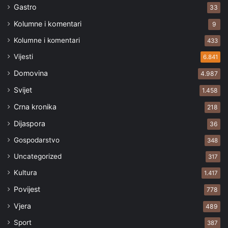
Gastro
33
Kolumne i komentari
9
Kolumne i komentari
433
Vijesti
6.841
Domovina
4.987
Svijet
1.458
Crna kronika
218
Dijaspora
36
Gospodarstvo
348
Uncategorized
317
Kultura
1.417
Povijest
778
Vjera
489
Sport
387