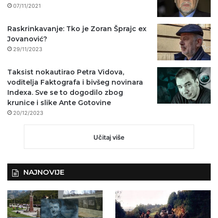
07/11/2021
Raskrinkavanje: Tko je Zoran Šprajc ex
Jovanović?
29/11/2023
Taksist nokautirao Petra Vidova,
voditelja Faktografa i bivšeg novinara
Indexa. Sve se to dogodilo zbog
krunice i slike Ante Gotovine
20/12/2023
Učitaj više
NAJNOVIJE