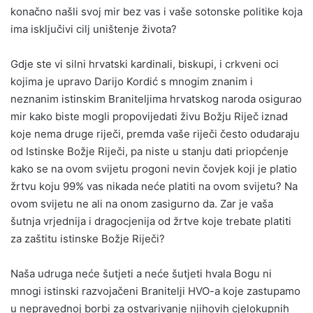
konačno našli svoj mir bez vas i vaše sotonske politike koja
ima isključivi cilj uništenje života?
Gdje ste vi silni hrvatski kardinali, biskupi, i crkveni oci
kojima je upravo Darijo Kordić s mnogim znanim i
neznanim istinskim Braniteljima hrvatskog naroda osigurao
mir kako biste mogli propovijedati živu Božju Riječ iznad
koje nema druge riječi, premda vaše riječi često odudaraju
od Istinske Božje Riječi, pa niste u stanju dati priopćenje
kako se na ovom svijetu progoni nevin čovjek koji je platio
žrtvu koju 99% vas nikada neće platiti na ovom svijetu? Na
ovom svijetu ne ali na onom zasigurno da. Zar je vaša
šutnja vrjednija i dragocjenija od žrtve koje trebate platiti
za zaštitu istinske Božje Riječi?
Naša udruga neće šutjeti a neće šutjeti hvala Bogu ni
mnogi istinski razvojačeni Branitelji HVO-a koje zastupamo
u nepravednoj borbi za ostvarivanje njihovih cjelokupnih