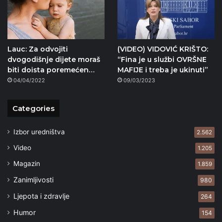
Lauc: Za odvojiti
(VIDEO) VIDOVIĆ KRIŠTO:
dvogodišnje dijete moraš
“Fina je u službi OVRŠNE
biti doista poremećen…
MAFIJE i treba je ukinuti”
04/04/2022
09/03/2023
Categories
Izbor uredništva
2.562
Video
1.205
Magazin
1.859
Zanimljivosti
980
Ljepota i zdravlje
264
Humor
154