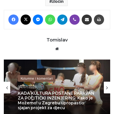
zločin
Facebook
X
Messenger
WhatsApp
Telegram
Viber
Podijeli putem E-maila
Printaj
Tomislav
Website
Kolumne i komentari
04/07/2026
KADA KULTURA POSTANE PARAVAN
ZA POLITIČKI INŽENJERING: Kako je
Možemo! u Zagrebu upropastio
sjajan projekt za djecu