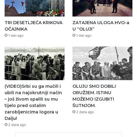
TRI DESETLJEĆA KRIKOVA
ZATAJENA ULOGA HVO-a
OČAJNIKA
U “OLUJI”
1 dan ago
1 dan ago
(VIDEO)Srbi su ga mučili i
OLUJU SMO DOBILI
ubili na najokrutniji način
ORUŽJEM. ISTINU
– još živom spalili su mu
MOŽEMO IZGUBITI
tijelo pred ostalim
ŠUTNJOM.
zarobljenicima logora u
2 dana ago
Dalju!
2 dana ago