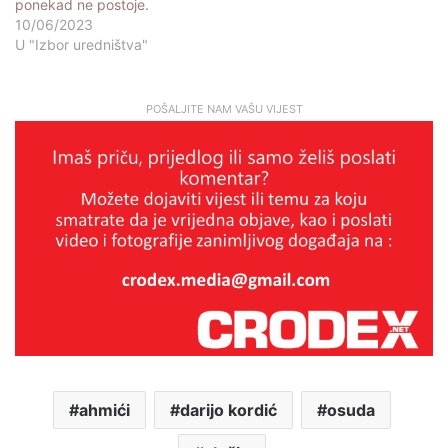
ponekad ne postoje.
10/06/2023
U "Izbor uredništva"
POŠALJITE NAM VAŠU VIJEST
ahmići
darijo kordić
osuda