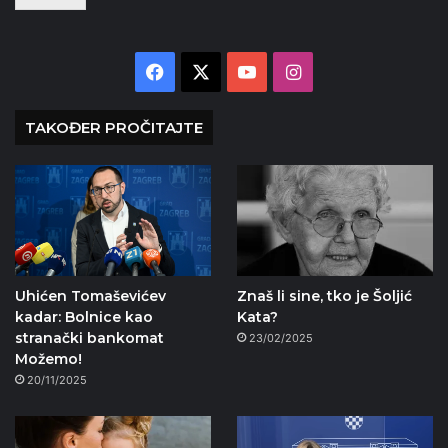
Facebook
X
YouTube
Instagram
TAKOĐER PROČITAJTE
Uhićen Tomaševićev
Znaš li sine, tko je Šoljić
kadar: Bolnice kao
Kata?
stranački bankomat
23/02/2025
Možemo!
20/11/2025