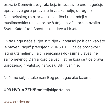
prava iz Domovinskog rata koja im sustavno onemogućuju
upravo ove gore prozvane hrvatske hulje, udruge iz
Domovinskog rata, hrvatski političari u suradnji s
muslimanskim uz blagoslov šutnje najviših predstavnika
Svete Katoličke i Apostolske crkve u Hrvata.
Hvala Bogu neće šutjeti niti rijetki hrvatski političari kao što
je Slaven Raguž predsjednik HRS u BiH pa će progovoriti
istinu utemeljenu na činjenicama i dokazima u svezi ne
samo nevinog Darija Kordića već i istine koja se tiče prava
ugroženog hrvatskog naroda u BiH i van nje.
Nećemo šutjeti tako nam Bog pomogao ako lažemo!
URB HVO-a ŽZH/Braniteljskiportal.ba
www.crodex.net