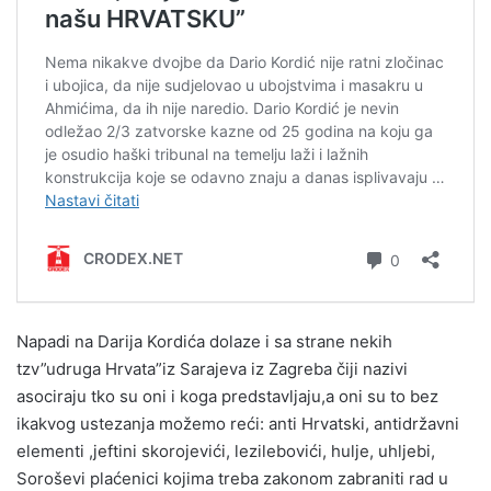
Napadi na Darija Kordića dolaze i sa strane nekih
tzv”udruga Hrvata”iz Sarajeva iz Zagreba čiji nazivi
asociraju tko su oni i koga predstavljaju,a oni su to bez
ikakvog ustezanja možemo reći: anti Hrvatski, antidržavni
elementi ,jeftini skorojevići, lezilebovići, hulje, uhljebi,
Soroševi plaćenici kojima treba zakonom zabraniti rad u