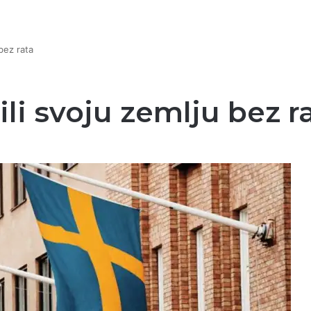
bez rata
li svoju zemlju bez r