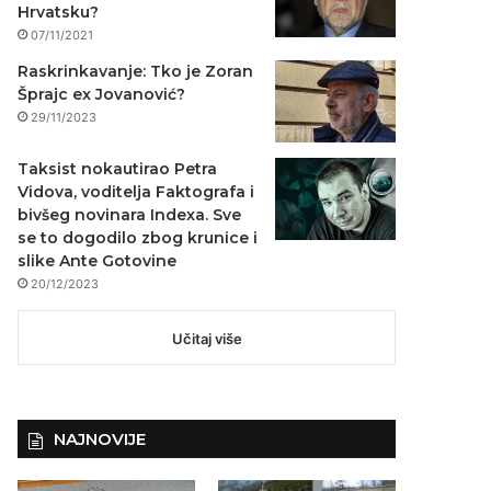
Hrvatsku?
07/11/2021
Raskrinkavanje: Tko je Zoran
Šprajc ex Jovanović?
29/11/2023
Taksist nokautirao Petra
Vidova, voditelja Faktografa i
bivšeg novinara Indexa. Sve
se to dogodilo zbog krunice i
slike Ante Gotovine
20/12/2023
Učitaj više
NAJNOVIJE