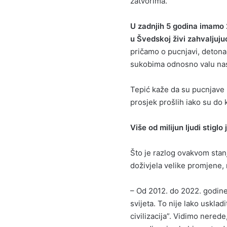
zatvorima.
U zadnjih 5 godina imamo 2
u Švedskoj živi zahvaljuju
pričamo o pucnjavi, detonac
sukobima odnosno valu nasi
Tepić kaže da su pucnjave
prosjek prošlih iako su do 
Više od milijun ljudi stigl
Što je razlog ovakvom stan
doživjela velike promjene,
– Od 2012. do 2022. godine 
svijeta. To nije lako usklad
civilizacija”. Vidimo nered