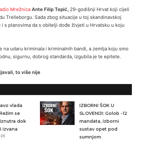
adio Mrežnica
Ante Filip Tepić,
29-godišnji Hrvat koji cijeli
adu Trelleborgu. Sada zbog situacije u toj skandinavskoj
 i s planovima da s obitelji dođe živjeti u Hrvatsku u koju
 na udaru kriminala i kriminalnih bandi, a zemlja koju smo
odnu, sigurnu, dobrog standarda, izgubila je te epitete.
vali, to više nije
avo vlada
IZBORNI ŠOK U
Režim se
SLOVENIJI: Golob -12
iznutra dok
mandata, izborni
i izvana
sustav opet pod
026
sumnjom