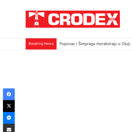
Breaking News
TRI DESETLJEĆA KRIKOVA OČAJNIKA
Facebook
X
Messenger
Podijeli putem E-maila