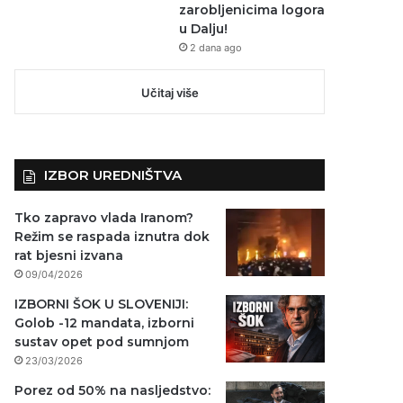
zarobljenicima logora
u Dalju!
2 dana ago
Učitaj više
IZBOR UREDNIŠTVA
Tko zapravo vlada Iranom?
Režim se raspada iznutra dok
rat bjesni izvana
09/04/2026
IZBORNI ŠOK U SLOVENIJI:
Golob -12 mandata, izborni
sustav opet pod sumnjom
23/03/2026
Porez od 50% na nasljedstvo: