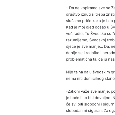
– Da ne kopiramo sve sa Zap
društvo iznutra, treba znati 
slušamo priče kako je bilo p
Kad je moj djed došao u Šv
već radio. Tu Švedsku su “d
razumijemo, Švedskoj treb
djece je sve manje… Da, ne
dobije se i radnike i nerad
problematična ta, da ju naz
Nije tajna da u švedskim gr
nema niti domicilnog stanov
-Zakoni važe sve manje, pol
je hoće li to biti dovoljno
će svi biti slobodni i sigur
slobodan ni siguran. Za egz