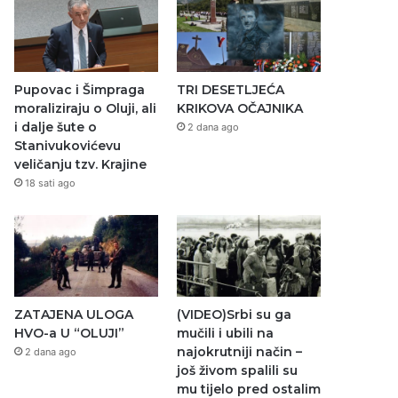
Pupovac i Šimpraga
TRI DESETLJEĆA
moraliziraju o Oluji, ali
KRIKOVA OČAJNIKA
i dalje šute o
2 dana ago
Stanivukovićevu
veličanju tzv. Krajine
18 sati ago
ZATAJENA ULOGA
(VIDEO)Srbi su ga
HVO-a U “OLUJI”
mučili i ubili na
najokrutniji način –
2 dana ago
još živom spalili su
mu tijelo pred ostalim