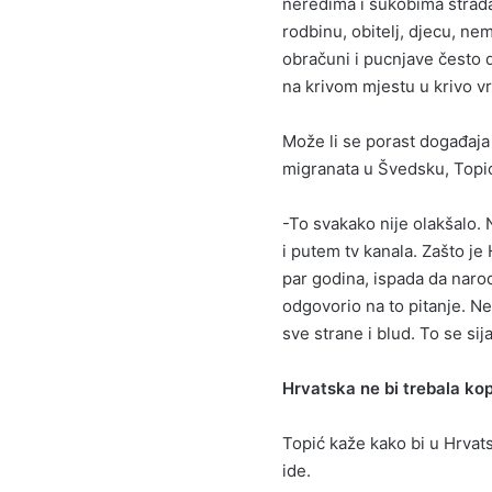
neredima i sukobima stradaj
rodbinu, obitelj, djecu, nem
obračuni i pucnjave često 
na krivom mjestu u krivo v
Može li se porast događaja 
migranata u Švedsku, Topi
-To svakako nije olakšalo. N
i putem tv kanala. Zašto je 
par godina, ispada da narod
odgovorio na to pitanje. Ne
sve strane i blud. To se sija
Hrvatska ne bi trebala ko
Topić kaže kako bi u Hrvat
ide.