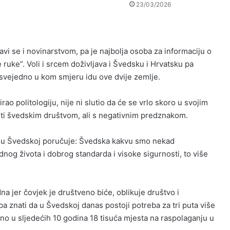
23/03/2026
bavi se i novinarstvom, pa je najbolja osoba za informaciju o
e ruke”. Voli i srcem doživljava i Švedsku i Hrvatsku pa
 svejedno u kom smjeru idu ove dvije zemlje.
ao politologiju, nije ni slutio da će se vrlo skoro u svojim
iti švedskim društvom, ali s negativnim predznakom.
ave u Švedskoj poručuje: Švedska kakvu smo nekad
dnog života i dobrog standarda i visoke sigurnosti, to više
na jer čovjek je društveno biće, oblikuje društvo i
a znati da u Švedskoj danas postoji potreba za tri puta više
o u sljedećih 10 godina 18 tisuća mjesta na raspolaganju u