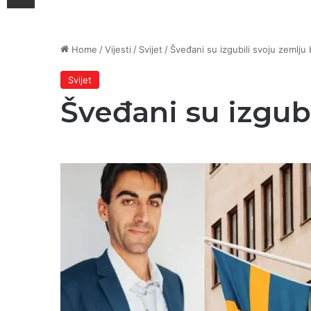
Home
/
Vijesti
/
Svijet
/
Šveđani su izgubili svoju zemlju 
Svijet
Šveđani su izgubi