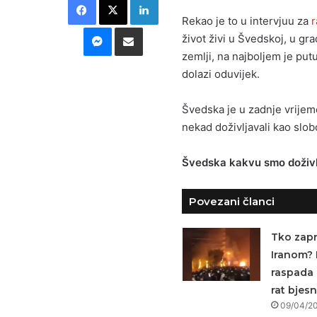
Rekao je to u intervjuu za
r
Messenger
Podijeli putem E-maila
život živi u Švedskoj, u gr
zemlji, na najboljem je putu
dolazi oduvijek.
Švedska je u zadnje vrijeme
nekad doživljavali kao slob
Švedska kakvu smo doživlja
Povezani članci
Tko zapr
Iranom? 
raspada 
rat bjesn
09/04/2