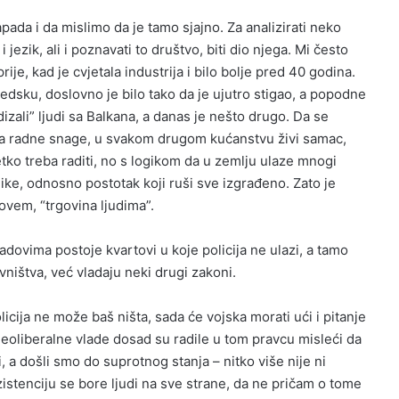
ada i da mislimo da je tamo sjajno. Za analizirati neko
i jezik, ali i poznavati to društvo, biti dio njega. Mi često
rije, kad je cvjetala industrija i bilo bolje pred 40 godina.
edsku, doslovno je bilo tako da je ujutro stigao, a popodne
izali” ljudi sa Balkana, a danas je nešto drugo. Da se
a radne snage, u svakom drugom kućanstvu živi samac,
tko treba raditi, no s logikom da u zemlju ulaze mnogi
nike, odnosno postotak koji ruši sve izgrađeno. Zato je
ovem, “trgovina ljudima”.
adovima postoje kvartovi u koje policija ne ulazi, a tamo
ništva, već vladaju neki drugi zakoni.
icija ne može baš ništa, sada će vojska morati ući i pitanje
. Neoliberalne vlade dosad su radile u tom pravcu misleći da
ni, a došli smo do suprotnog stanja – nitko više nije ni
istenciju se bore ljudi na sve strane, da ne pričam o tome