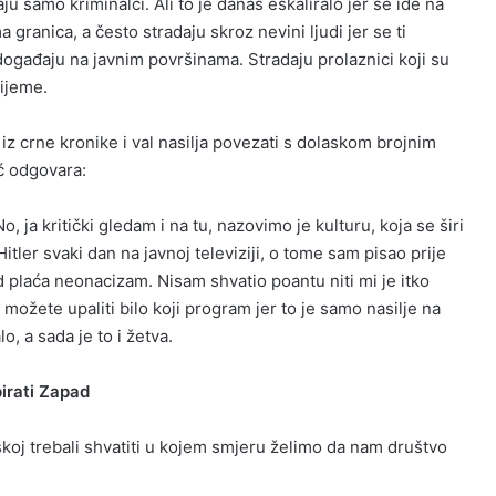
u samo kriminalci. Ali to je danas eskaliralo jer se ide na
a granica, a često stradaju skroz nevini ljudi jer se ti
događaju na javnim površinama. Stradaju prolaznici koji su
rijeme.
iz crne kronike i val nasilja povezati s dolaskom brojnim
ć odgovara:
o, ja kritički gledam i na tu, nazovimo je kulturu, koja se širi
Hitler svaki dan na javnoj televiziji, o tome sam pisao prije
 plaća neonacizam. Nisam shvatio poantu niti mi je itko
 možete upaliti bilo koji program jer to je samo nasilje na
lo, a sada je to i žetva.
pirati Zapad
skoj trebali shvatiti u kojem smjeru želimo da nam društvo