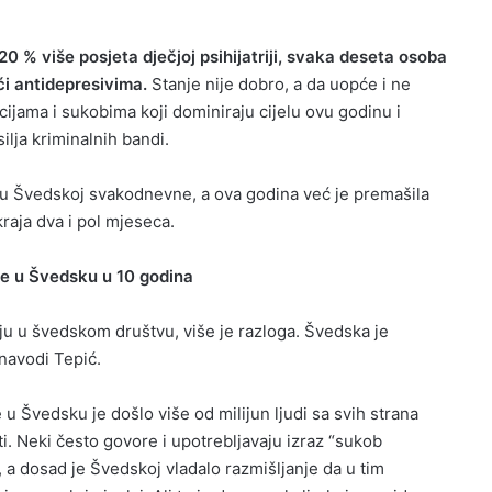
0 % više posjeta dječjoj psihijatriji, svaka deseta osoba
ći antidepresivima.
Stanje nije dobro, a da uopće i ne
ijama i sukobima koji dominiraju cijelu ovu godinu i
lja kriminalnih bandi.
 u Švedskoj svakodnevne, a ova godina već je premašila
kraja dva i pol mjeseca.
o je u Švedsku u 10 godina
ju u švedskom društvu, više je razloga. Švedska je
 navodi Tepić.
u Švedsku je došlo više od milijun ljudi sa svih strana
iti. Neki često govore i upotrebljavaju izraz “sukob
e, a dosad je Švedskoj vladalo razmišljanje da u tim