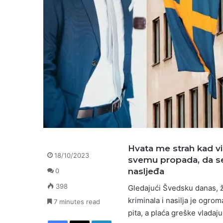
Hvata me strah kad vi
18/10/2023
svemu propada, da se
nasljeđa
0
398
Gledajući Švedsku danas, ž
kriminala i nasilja je ogro
7 minutes read
pita, a plaća greške vladaju
Facebook
X
LinkedIn