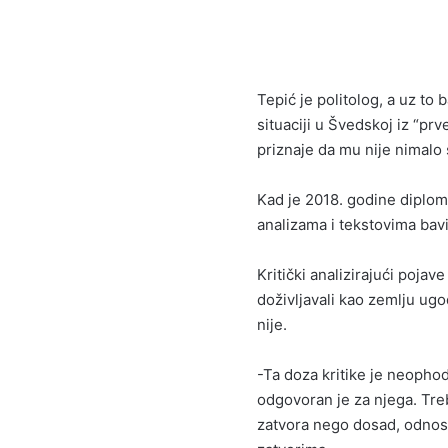
Tepić je politolog, a uz to 
situaciji u Švedskoj iz “prv
priznaje da mu nije nimalo
Kad je 2018. godine diplomir
analizama i tekstovima bav
Kritički analizirajući poj
doživljavali kao zemlju ugo
nije.
-Ta doza kritike je neophod
odgovoran je za njega. Treb
zatvora nego dosad, odnosn