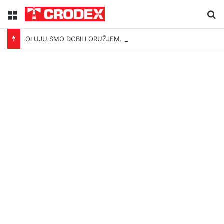
Menu
Tr
OLUJU SMO DOBILI ORUŽJEM. ISTINU MOŽEMO IZGUBITI ŠUTNJOM.