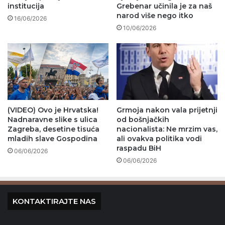
institucija
Grebenar učinila je za naš
narod više nego itko
16/06/2026
10/06/2026
(VIDEO) Ovo je Hrvatska!
Grmoja nakon vala prijetnji
Nadnaravne slike s ulica
od bošnjačkih
Zagreba, desetine tisuća
nacionalista: Ne mrzim vas,
mladih slave Gospodina
ali ovakva politika vodi
raspadu BiH
06/06/2026
06/06/2026
KONTAKTIRAJTE NAS