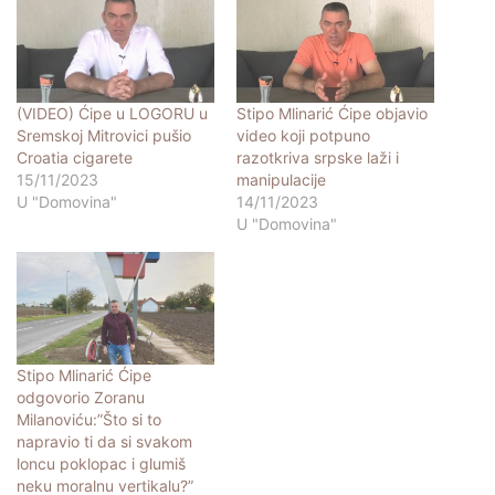
(VIDEO) Ćipe u LOGORU u
Stipo Mlinarić Ćipe objavio
Sremskoj Mitrovici pušio
video koji potpuno
Croatia cigarete
razotkriva srpske laži i
15/11/2023
manipulacije
U "Domovina"
14/11/2023
U "Domovina"
Stipo Mlinarić Ćipe
odgovorio Zoranu
Milanoviću:”Što si to
napravio ti da si svakom
loncu poklopac i glumiš
neku moralnu vertikalu?”