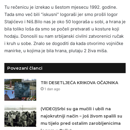
Tu rečenicu je izrekao u šestom mjesecu 1992. godine.
Tada smo već bili “iskusni” logoraši jer smo prošli logor
Stajićevo i Niš.Bilo nas je oko 50 logoraša u sobi, a hrana je
bila toliko loša da smo se počeli pretvarati u kosture koji
hodaju. Donosili su nam srbijanski civilni zatvorenici ručak
i kruh u sobe. Znalo se dogoditi da kada otvorimo vojničke
manirke, u kojima je bila hrana, plutaju 2 živa miša.
Povezani članci
TRI DESETLJEĆA KRIKOVA OČAJNIKA
1 dan ago
(VIDEO)Srbi su ga mučili i ubili na
najokrutniji način – još živom spalili su
mu tijelo pred ostalim zarobljenicima