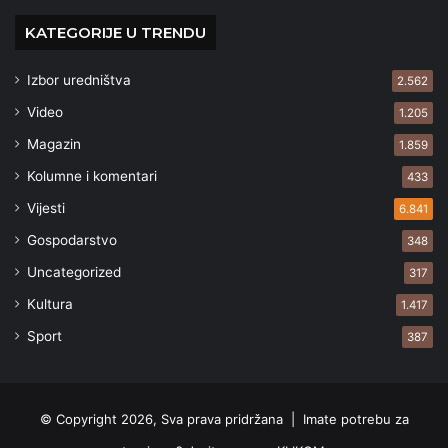
KATEGORIJE U TRENDU
Izbor uredništva
2.562
Video
1.205
Magazin
1.859
Kolumne i komentari
433
Vijesti
6.841
Gospodarstvo
348
Uncategorized
317
Kultura
1.417
Sport
387
© Copyright 2026, Sva prava pridržana |
Imate potrebu za