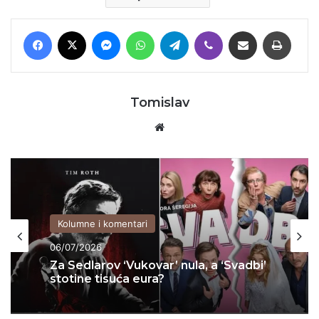
Facebook
X
Messenger
WhatsApp
Telegram
Viber
Podijeli putem E-maila
Printaj
Tomislav
Website
Kolumne i komentari
06/07/2026
Za Sedlarov ‘Vukovar’ nula, a ‘Svadbi’
stotine tisuća eura?