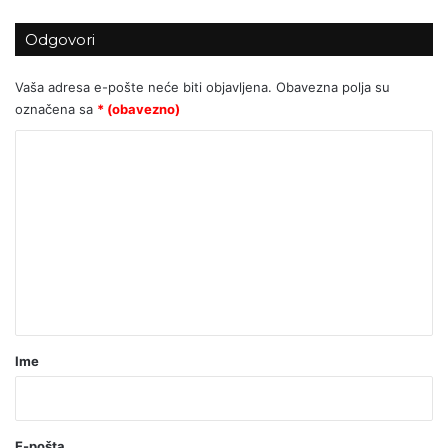
Odgovori
Vaša adresa e-pošte neće biti objavljena.
Obavezna polja su
označena sa
* (obavezno)
K
o
m
e
n
t
a
r
Ime
*
(
o
E-pošta