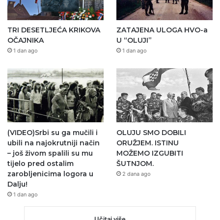
TRI DESETLJEĆA KRIKOVA
ZATAJENA ULOGA HVO-a
OČAJNIKA
U “OLUJI”
1 dan ago
1 dan ago
(VIDEO)Srbi su ga mučili i
OLUJU SMO DOBILI
ubili na najokrutniji način
ORUŽJEM. ISTINU
– još živom spalili su mu
MOŽEMO IZGUBITI
tijelo pred ostalim
ŠUTNJOM.
zarobljenicima logora u
2 dana ago
Dalju!
1 dan ago
Učitaj više