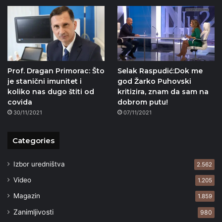
Prof. Dragan Primorac: Što
Selak Raspudić:Dok me
je stanični imunitet i
god Žarko Puhovski
koliko nas dugo štiti od
kritizira, znam da sam na
covida
dobrom putu!
30/11/2021
07/11/2021
Categories
Izbor uredništva
2.562
Video
1.205
Magazin
1.859
Zanimljivosti
980