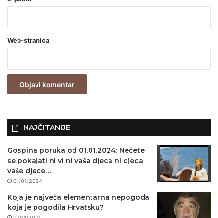
b
a
Web-stranica
v
e
z
n
o
)
NAJČITANIJE
Gospina poruka od 01.01.2024: Nećete
se pokajati ni vi ni vaša djeca ni djeca
vaše djece…
01/01/2024
Koja je najveća elementarna nepogoda
koja je pogodila Hrvatsku?
07/11/2021