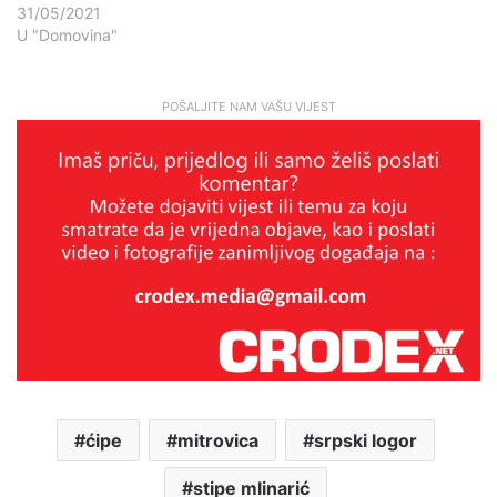
31/05/2021
U "Domovina"
POŠALJITE NAM VAŠU VIJEST
ćipe
mitrovica
srpski logor
stipe mlinarić