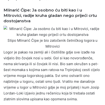
Mlinarić Ćipe:
Ja osobno ću biti kao i u
Mitrovici, radije kruha gladan nego prijeći crtu
dostojanstva
Stipo Mlinarić Ćipe je bio zatočenik četničkog logora u
Mitrovici
Logor je pakao na zemlji ali i čistilište gdje sve izađe na
vidjelo što čovjek nosi u sebi. Gol si kao novorođenče,
nema skrivanja ili si čovjek ili nisi. Bio sam okružen s pet-
šest momaka s kojima sam ratova na Trpinjskoj cesti cijelo
vrijeme moga logorskog pakla. Svi smo ostvarili ono
najbitnije u logoru, ostali smo ljudi. Vratilo me današnje
vrijeme u logor u Mitrovici gdje je moj prijatelj i kum Josip
Lordan-Loki izjavio jednu rečenicu koja bi trebala ostati
zlatnim slovima upisana kao opomena svima.