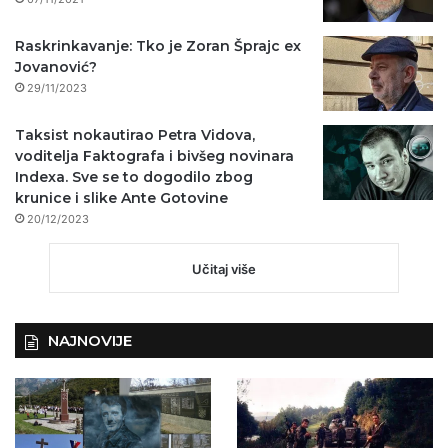
Raskrinkavanje: Tko je Zoran Šprajc ex
Jovanović?
29/11/2023
Taksist nokautirao Petra Vidova,
voditelja Faktografa i bivšeg novinara
Indexa. Sve se to dogodilo zbog
krunice i slike Ante Gotovine
20/12/2023
Učitaj više
NAJNOVIJE