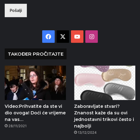
Pošalji
Facebook
X
YouTube
Instagram
TAKOĐER PROČITAJTE
Video:Prihvatite da ste vi
Zaboravljate stvari?
dio ovoga! Doći će vrijeme
Znanost kaže da su ovi
na vas…
jednostavni trikovi često i
najbolji
28/11/2021
13/12/2024