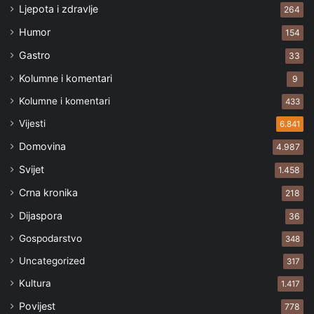
Ljepota i zdravlje
264
Humor
154
Gastro
33
Kolumne i komentari
9
Kolumne i komentari
433
Vijesti
6.841
Domovina
4.987
Svijet
1.458
Crna kronika
218
Dijaspora
36
Gospodarstvo
348
Uncategorized
317
Kultura
1.417
Povijest
778