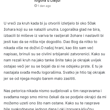
logora u Dalju!
1 dan ago
U vreći za kruh kada bi ju otvorili izletjelo bi oko 50ak
žohara koji su se nalazili unutra. Logoraška glad ne bira,
izbacili bi miševe iz variva te rastjerali žohare i nastavili bi
jesti kao da se ništa nije dogodilo. Dao Bog da nitko to
nikada više ne doživi.O našoj hrani, kao što sam već
napisao, brinuli su se civilni srbijanski zatvorenici. Kako su
nam rezali kruh na jako tanke šnite tako je okrajak uvijek
ostajao veći jer su se bojali da si ne odsjeku prste. E tu je
nastajala svađa među logorašima. Svatko je htio taj okrajak
jer se od njega moglo barem malo zasititi.
Nas petorica nikada nismo sudjelovali u tim raspravama i
svađama nego smo mirno čekali da se podjele okrajci da mi
možemo uzeti ono što nam ostane. Kako su te rasprave
bile svakodnevne jednog dana Loki izgovara ključnu