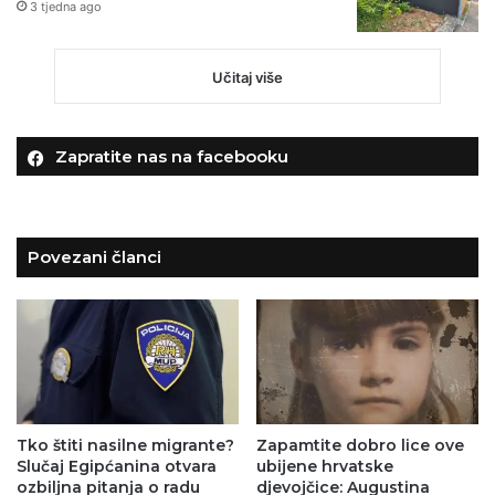
3 tjedna ago
Učitaj više
Zapratite nas na facebooku
Povezani članci
Tko štiti nasilne migrante?
Zapamtite dobro lice ove
Slučaj Egipćanina otvara
ubijene hrvatske
ozbiljna pitanja o radu
djevojčice: Augustina