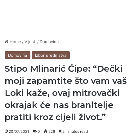
Home
/
Vijesti
/
Domovina
Domovina
Izbor uredništva
Stipo Mlinarić Ćipe: “Dečki
moji zapamtite što vam vaš
Loki kaže, ovaj mitrovački
okrajak će nas branitelje
pratiti kroz cijeli život.”
20/07/2021
0
226
2 minutes read