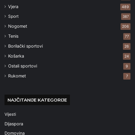
Vjera
489
Sport
387
Nogomet
206
Tenis
77
Borilački sportovi
26
Košarka
24
Ostali sportovi
9
Rukomet
7
NAJČITANIJE KATEGORIJE
Vijesti
Dijaspora
Domovina