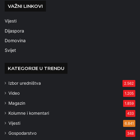
VAŽNI LINKOVI
Vijesti
Dijaspora
Domovina
Svijet
KATEGORIJE U TRENDU
Izbor uredništva
2.562
Video
1.205
Magazin
1.859
Kolumne i komentari
433
Vijesti
6.841
Gospodarstvo
348