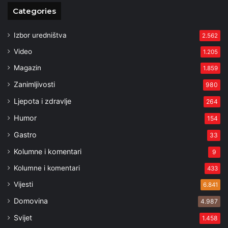
Categories
Izbor uredništva
2.562
Video
1.205
Magazin
1.859
Zanimljivosti
980
Ljepota i zdravlje
264
Humor
154
Gastro
33
Kolumne i komentari
9
Kolumne i komentari
433
Vijesti
6.841
Domovina
4.987
Svijet
1.458