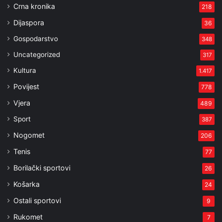
Crna kronika
218
Dijaspora
36
Gospodarstvo
348
Uncategorized
317
Kultura
1.417
Povijest
778
Vjera
489
Sport
387
Nogomet
206
Tenis
77
Borilački sportovi
26
Košarka
24
Ostali sportovi
9
Rukomet
7