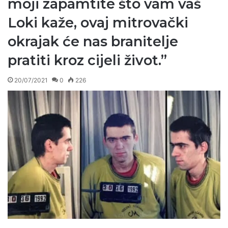
moji zapamtite što vam vaš
Loki kaže, ovaj mitrovački
okrajak će nas branitelje
pratiti kroz cijeli život.”
20/07/2021
0
226