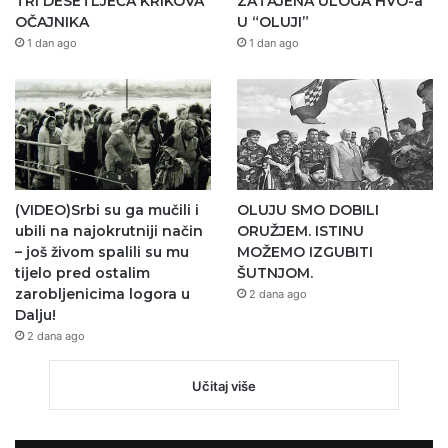
TRI DESETLJEĆA KRIKOVA
ZATAJENA ULOGA HVO-a
OČAJNIKA
U “OLUJI”
1 dan ago
1 dan ago
(VIDEO)Srbi su ga mučili i
OLUJU SMO DOBILI
ubili na najokrutniji način
ORUŽJEM. ISTINU
– još živom spalili su mu
MOŽEMO IZGUBITI
tijelo pred ostalim
ŠUTNJOM.
zarobljenicima logora u
2 dana ago
Dalju!
2 dana ago
Učitaj više