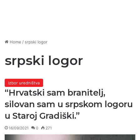
Home
/
srpski logor
srpski logor
Izbor uredništva
“Hrvatski sam branitelj,
silovan sam u srpskom logoru
u Staroj Gradiški.”
16/09/2021
0
271