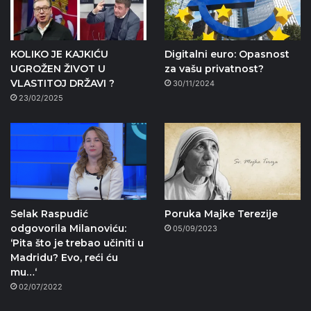
KOLIKO JE KAJKIĆU
Digitalni euro: Opasnost
UGROŽEN ŽIVOT U
za vašu privatnost?
VLASTITOJ DRŽAVI ?
30/11/2024
23/02/2025
Selak Raspudić
Poruka Majke Terezije
odgovorila Milanoviću:
05/09/2023
‘Pita što je trebao učiniti u
Madridu? Evo, reći ću
mu…‘
02/07/2022