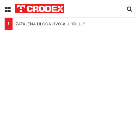
Menu
Tr
ZATAJENA ULOGA HVO-a U “OLUJI”