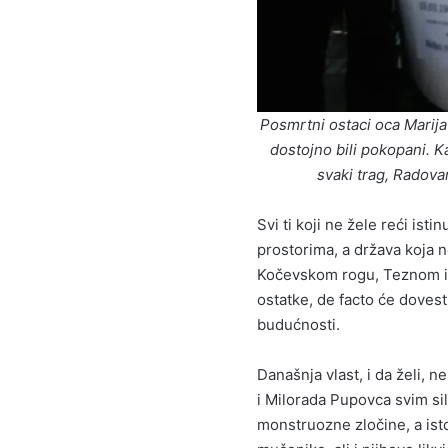
Posmrtni ostaci oca Marija
dostojno bili pokopani. 
svaki trag, Radova
Svi ti koji ne žele reći ist
prostorima, a država koja n
Kočevskom rogu, Teznom i o
ostatke, de facto će doves
budućnosti.
Današnja vlast, i da želi, n
i Milorada Pupovca svim si
monstruozne zločine, a ist