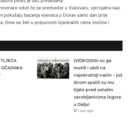
vidatore potez je bez presedana.
 novinare odvit će se predvečer u Vukovaru, vjerojatno kao
 pokušaju bacanja vijenaca u Dunav samo dan prije
, čime se želi u potpunosti izjednačiti ratne zločine i
ETLJEĆA
(VIDEO)Srbi su ga
 OČAJNIKA
mučili i ubili na
o
najokrutniji način – još
živom spalili su mu
tijelo pred ostalim
zarobljenicima logora
u Dalju!
1 dan ago