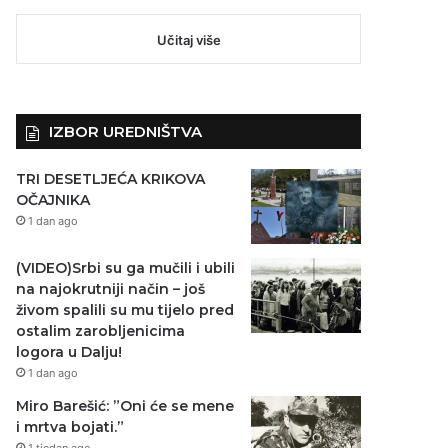
Učitaj više
IZBOR UREDNIŠTVA
TRI DESETLJEĆA KRIKOVA
OČAJNIKA
1 dan ago
(VIDEO)Srbi su ga mučili i ubili
na najokrutniji način – još
živom spalili su mu tijelo pred
ostalim zarobljenicima
logora u Dalju!
1 dan ago
Miro Barešić: ”Oni će se mene
i mrtva bojati.”
1 tjedan ago