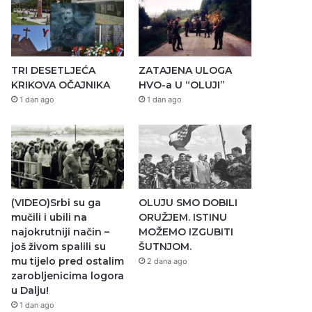
TRI DESETLJEĆA
ZATAJENA ULOGA
KRIKOVA OČAJNIKA
HVO-a U “OLUJI”
1 dan ago
1 dan ago
(VIDEO)Srbi su ga
OLUJU SMO DOBILI
mučili i ubili na
ORUŽJEM. ISTINU
najokrutniji način –
MOŽEMO IZGUBITI
još živom spalili su
ŠUTNJOM.
mu tijelo pred ostalim
2 dana ago
zarobljenicima logora
u Dalju!
1 dan ago