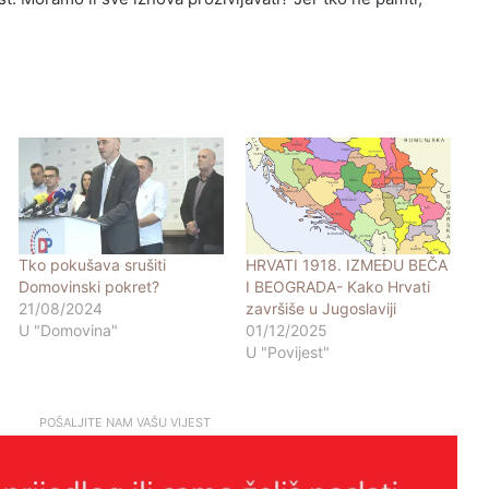
Tko pokušava srušiti
HRVATI 1918. IZMEĐU BEČA
Domovinski pokret?
I BEOGRADA- Kako Hrvati
21/08/2024
završiše u Jugoslaviji
U "Domovina"
01/12/2025
U "Povijest"
POŠALJITE NAM VAŠU VIJEST