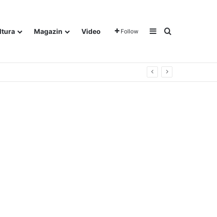
Sidebar
Traži
ltura
Magazin
Video
Follow
gora u Dalju!