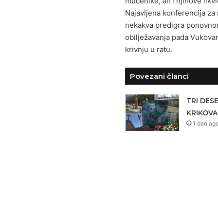
mučenike, ali i njihove lik
Najavljena konferencija za
nekakva predigra ponovnom
obilježavanja pada Vukovara
krivnju u ratu.
Povezani članci
TRI DES
KRIKOVA
1 dan ag