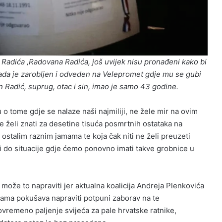
 Radića ,Radovana Radića, još uvijek nisu pronađeni kako bi
Kada je zarobljen i odveden na Velepromet gdje mu se gubi
n Radić, suprug, otac i sin, imao je samo 43 godine.
inu o tome gdje se nalaze naši najmiliji, ne žele mir na ovim
e želi znati za desetine tisuća posmrtnih ostataka na
stalim raznim jamama te koja čak niti ne želi preuzeti
ti do situacije gdje ćemo ponovno imati takve grobnice u
e može to napraviti jer aktualna koalicija Andreja Plenkovića
lama pokušava napraviti potpuni zaborav na te
ovremeno paljenje svijeća za pale hrvatske ratnike,