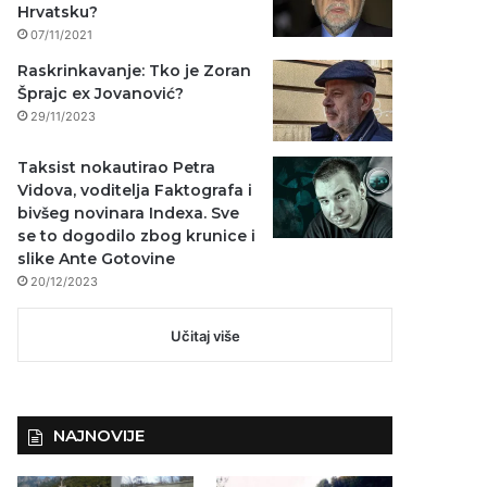
Hrvatsku?
07/11/2021
Raskrinkavanje: Tko je Zoran
Šprajc ex Jovanović?
29/11/2023
Taksist nokautirao Petra
Vidova, voditelja Faktografa i
bivšeg novinara Indexa. Sve
se to dogodilo zbog krunice i
slike Ante Gotovine
20/12/2023
Učitaj više
NAJNOVIJE