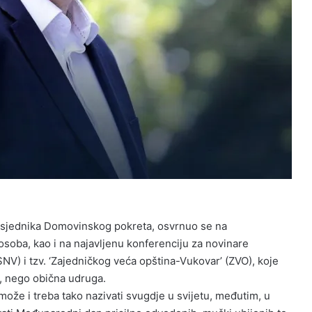
dsjednika Domovinskog pokreta, osvrnuo se na
soba, kao i na najavljenu konferenciju za novinare
NV) i tzv. ‘Zajedničkog veća opština-Vukovar’ (ZVO), koje
e, nego obična udruga.
ože i treba tako nazivati svugdje u svijetu, međutim, u