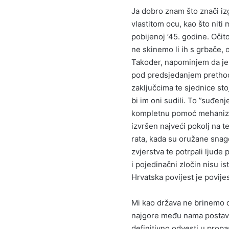
Ja dobro znam što znači izg
vlastitom ocu, kao što niti 
pobijenoj ’45. godine. Očit
ne skinemo li ih s grbače, 
Također, napominjem da je 
pod predsjedanjem pretho
zaključcima te sjednice sto
bi im oni sudili. To ”suđenj
kompletnu pomoć mehanizaci
izvršen najveći pokolj na t
rata, kada su oružane snag
zvjerstva te potrpali ljude
i pojedinačni zločin nisu ist
Hrvatska povijest je povijest
Mi kao država ne brinemo o 
najgore među nama postavlj
definitivno odvesti u propa