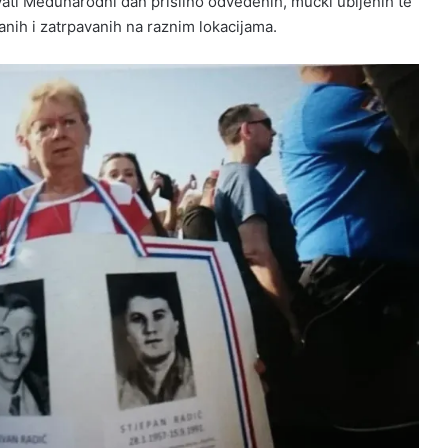
zvati Međunarodni dan prisilno odvedenih, mučki ubijenih te
nih i zatrpavanih na raznim lokacijama.