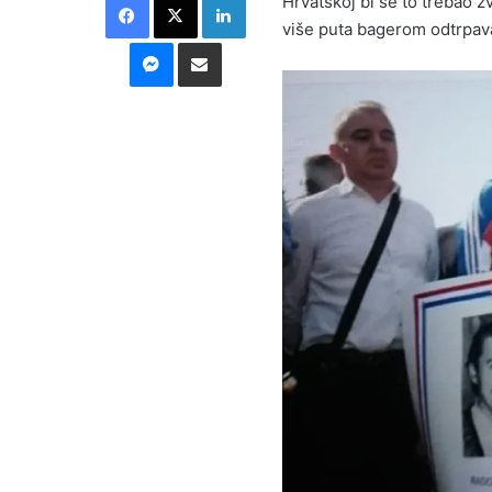
Hrvatskoj bi se to trebao 
više puta bagerom odtrpava
Messenger
Podijeli putem E-maila