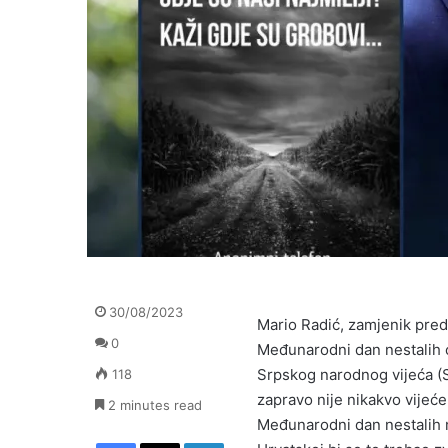
30/08/2023
Mario Radić, zamjenik pre
0
Međunarodni dan nestalih o
Srpskog narodnog vijeća (S
118
zapravo nije nikakvo vijeć
2 minutes read
Međunarodni dan nestalih m
Facebook
X
LinkedIn