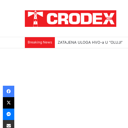
Breaking News
(VIDEO)Srbi su ga mučili i ubili na najokr
Facebook
X
Messenger
Podijeli putem E-maila