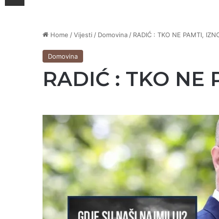
Home
/
Vijesti
/
Domovina
/
RADIĆ : TKO NE PAMTI, IZ
Domovina
RADIĆ : TKO NE 