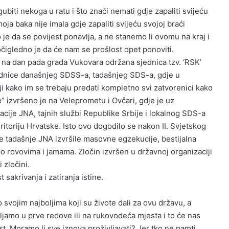
ubiti nekoga u ratu i što znači nemati gdje zapaliti svijeću
moja baka nije imala gdje zapaliti svijeću svojoj braći
o je da se povijest ponavlja, a ne stanemo li ovomu na kraj i
očigledno je da će nam se prošlost opet ponoviti.
na dan pada grada Vukovara održana sjednica tzv. ‘RSK’
dnice današnjeg SDSS-a, tadašnjeg SDS-a, gdje u
ji kako im se trebaju predati kompletno svi zatvorenici kako
e” izvršeno je na Veleprometu i Ovčari, gdje je uz
je JNA, tajnih službi Republike Srbije i lokalnog SDS-a
eritoriju Hrvatske. Isto ovo dogodilo se nakon II. Svjetskog
e tadašnje JNA izvršile masovne egzekucije, bestijalna
 po rovovima i jamama. Zločin izvršen u državnoj organizaciji
i zločini.
 sakrivanja i zatiranja istine.
svojim najboljima koji su živote dali za ovu državu, a
amo u prve redove ili na rukovodeća mjesta i to će nas
st. Moramo li sve iznova proživljavati? Jer tko ne pamti,