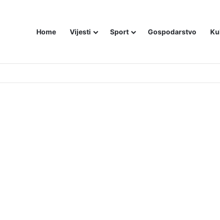
Home
Vijesti
Sport
Gospodarstvo
Ku
utniji način – još živom spalili su mu tijelo pred ostalim zarobljenicima lo