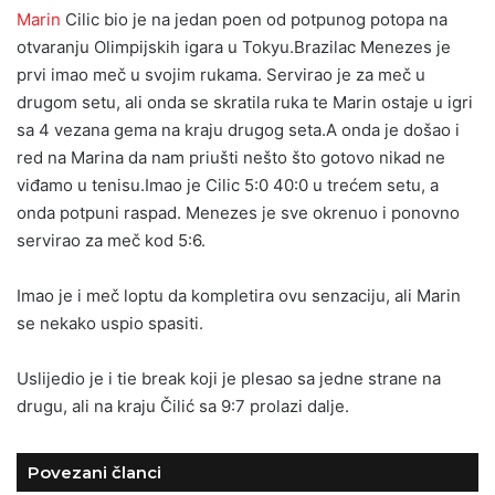
Marin
Cilic bio je na jedan poen od potpunog potopa na
otvaranju Olimpijskih igara u Tokyu.Brazilac Menezes je
prvi imao meč u svojim rukama. Servirao je za meč u
drugom setu, ali onda se skratila ruka te Marin ostaje u igri
sa 4 vezana gema na kraju drugog seta.A onda je došao i
red na Marina da nam priušti nešto što gotovo nikad ne
viđamo u tenisu.Imao je Cilic 5:0 40:0 u trećem setu, a
onda potpuni raspad. Menezes je sve okrenuo i ponovno
servirao za meč kod 5:6.
Imao je i meč loptu da kompletira ovu senzaciju, ali Marin
se nekako uspio spasiti.
Uslijedio je i tie break koji je plesao sa jedne strane na
drugu, ali na kraju Čilić sa 9:7 prolazi dalje.
Povezani članci