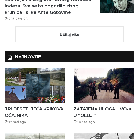
Indexa. Sve se to dogodilo zbog
krunice i slike Ante Gotovine
20/12/2023
Učitaj više
NAJNOVIJE
TRI DESETLJEĆA KRIKOVA
ZATAJENA ULOGA HVO-a
OČAJNIKA
U “OLUJI”
12 sati ago
14 sati ago