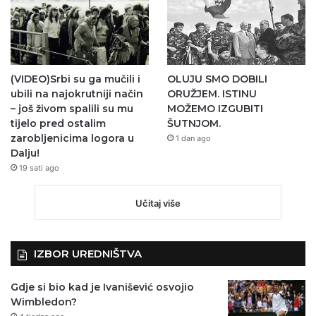
(VIDEO)Srbi su ga mučili i
OLUJU SMO DOBILI
ubili na najokrutniji način
ORUŽJEM. ISTINU
– još živom spalili su mu
MOŽEMO IZGUBITI
tijelo pred ostalim
ŠUTNJOM.
zarobljenicima logora u
1 dan ago
Dalju!
19 sati ago
Učitaj više
IZBOR UREDNIŠTVA
Gdje si bio kad je Ivanišević osvojio
Wimbledon?