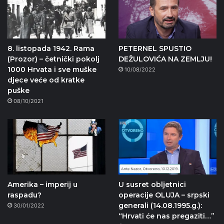
8. listopada 1942. Rama
PETERNEL SPUSTIO
(Prozor) – četnički pokolj
DEŽULOVIĆA NA ZEMLJU!
1000 Hrvata i sve muške
10/08/2022
djece veće od kratke
puške
08/10/2021
Amerika – imperij u
U susret obljetnici
raspadu?
operacije OLUJA – srpski
generali (14.08.1995.g.):
30/01/2022
“Hrvati će nas pregaziti…”