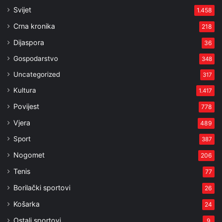
Svijet
1.458
Crna kronika
218
Dijaspora
36
Gospodarstvo
348
Uncategorized
317
Kultura
1.417
Povijest
778
Vjera
489
Sport
387
Nogomet
206
Tenis
77
Borilački sportovi
26
Košarka
24
Ostali sportovi
9