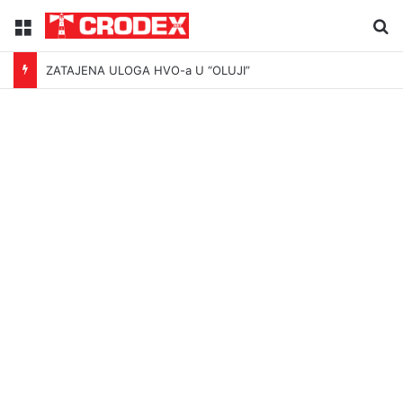
Menu
Tr
ZATAJENA ULOGA HVO-a U “OLUJI”