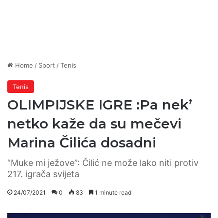
Home
/
Sport
/
Tenis
Tenis
OLIMPIJSKE IGRE :Pa nek’
netko kaže da su mečevi
Marina Čilića dosadni
“Muke mi ježove”: Čilić ne može lako niti protiv
217. igrača svijeta
24/07/2021
0
83
1 minute read