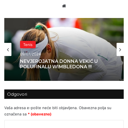
Website
Tenis
Tenis
09/07/2024
08/06/2024
NEVJEROJATNA DONNA VEKIĆ U
POLUFINALU WIMBLEDONA !!!
MATE PAVIĆ ULAZI U POVIJEST!
Odgovori
Vaša adresa e-pošte neće biti objavljena.
Obavezna polja su
označena sa
* (obavezno)
K