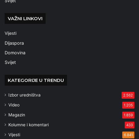
Svijet
VAŽNI LINKOVI
Vijesti
Dijaspora
Domovina
Svijet
KATEGORIJE U TRENDU
Izbor uredništva
2.562
Video
1.205
Magazin
1.859
Kolumne i komentari
433
Vijesti
6.841