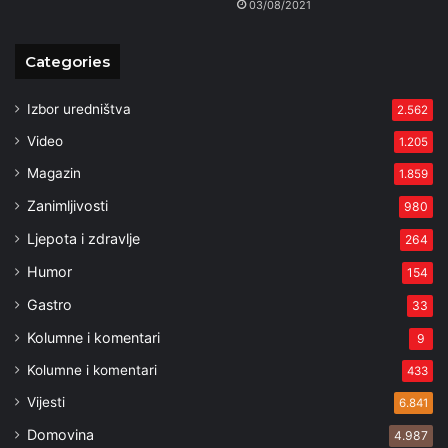
03/08/2021
Categories
Izbor uredništva
2.562
Video
1.205
Magazin
1.859
Zanimljivosti
980
Ljepota i zdravlje
264
Humor
154
Gastro
33
Kolumne i komentari
9
Kolumne i komentari
433
Vijesti
6.841
Domovina
4.987