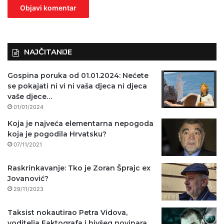
n
o
)
NAJČITANIJE
Gospina poruka od 01.01.2024: Nećete
se pokajati ni vi ni vaša djeca ni djeca
vaše djece…
01/01/2024
Koja je najveća elementarna nepogoda
koja je pogodila Hrvatsku?
07/11/2021
Raskrinkavanje: Tko je Zoran Šprajc ex
Jovanović?
29/11/2023
Taksist nokautirao Petra Vidova,
voditelja Faktografa i bivšeg novinara