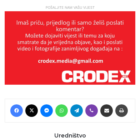
POŠALJITE NAM VAŠU VIJEST
Facebook
X
Messenger
WhatsApp
Telegram
Viber
Podijeli putem E-maila
Printaj
Uredništvo